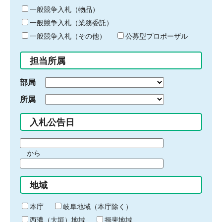
ー
一般競争入札（物品）
ワ
一般競争入札（業務委託）
ー
ド
一般競争入札（その他）
公募型プロポーザル
を
入
担当所属
力
部局
所属
入札公告日
期
から
間
期
の
間
始
地域
の
ま
終
り
わ
本庁
岐阜地域（本庁除く）
り
西濃（大垣）地域
揖斐地域