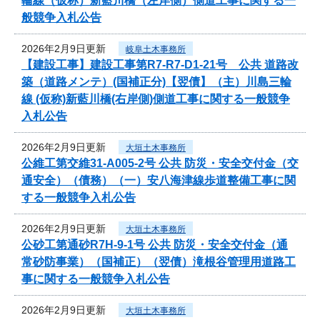
輪線（仮称）新藍川橋（左岸側）側道工事に関する一
般競争入札公告
2026年2月9日更新
岐阜土木事務所
【建設工事】建設工事第R7-R7-D1-21号 公共 道路改
築（道路メンテ）(国補正分)【翌債】（主）川島三輪
線 (仮称)新藍川橋(右岸側)側道工事に関する一般競争
入札公告
2026年2月9日更新
大垣土木事務所
公維工第交維31-A005-2号 公共 防災・安全交付金（交
通安全）（債務）（一）安八海津線歩道整備工事に関
する一般競争入札公告
2026年2月9日更新
大垣土木事務所
公砂工第通砂R7H-9-1号 公共 防災・安全交付金（通
常砂防事業）（国補正）（翌債）滝根谷管理用道路工
事に関する一般競争入札公告
2026年2月9日更新
大垣土木事務所