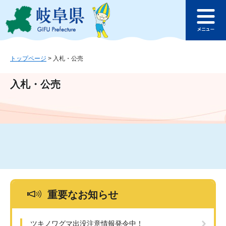
ペ
メ
このページの本文へ
ー
ニ
メ
ジ
ュ
ニ
の
ー
ュ
先
を
ー
頭
飛
トップページ
>
入札・公売
で
ば
す
し
入札・公売
。
て
本
文
へ
重要なお知らせ
ツキノワグマ出没注意情報発令中！