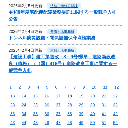
2026年2月5日更新
法務・情報公開課
令和8年度宅配便配達業務委託に関する一般競争入札
公告
2026年2月4日更新
美濃土木事務所
トンネル防災設備・電気設備保守点検業務
2026年2月4日更新
恵那土木事務所
【建設工事】建工第道改－8－9号/県単 道路新設改
良（債務）（（国）418号）道路改良工事に関する一
般競争入札
1
2
3
4
5
6
7
8
9
10
11
12
13
14
15
16
17
18
19
20
21
22
23
24
25
26
27
28
29
30
31
32
33
34
35
36
37
38
39
40
41
42
43
44
45
46
47
48
49
50
51
52