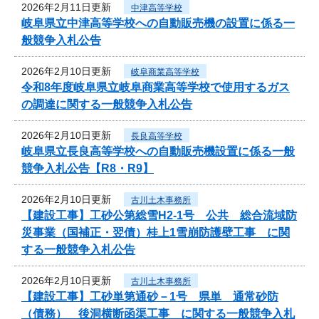
2026年2月11日更新
中津高等学校
岐阜県立中津高等学校への自動販売機の設置に係る一
般競争入札公告
2026年2月10日更新
岐阜商業高等学校
令和8年度岐阜県立岐阜商業高等学校で使用するガス
の調達に関する一般競争入札公告
2026年2月10日更新
長良高等学校
岐阜県立長良高等学校への自動販売機設置に係る一般
競争入札公告【R8・R9】
2026年2月10日更新
古川土木事務所
【建設工事】工砂公第総雪H2-1号 公共 総合流域防
災事業（国補正・翌債）桂上1雪崩防護壁工事 に関
する一般競争入札公告
2026年2月10日更新
古川土木事務所
【建設工事】工砂単第通砂－1号 県単 通常砂防
（債務） 後洞横断函渠工事 に関する一般競争入札