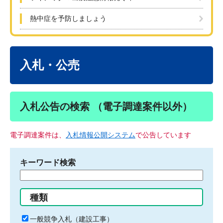
熱中症を予防しましょう
本
文
入札・公売
入札公告の検索 （電子調達案件以外）
電子調達案件は、
入札情報公開システム
で公告しています
キーワード検索
検
索
す
種類
る
キ
一般競争入札（建設工事）