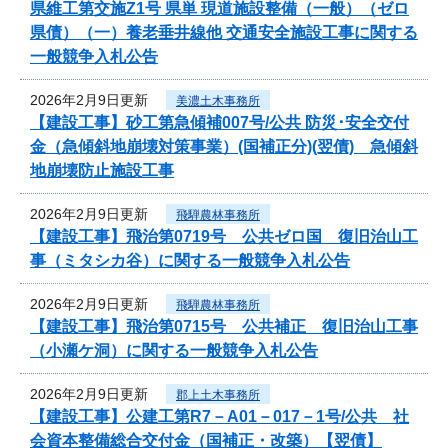
県維工第交施Z1号 県単 現道施設整備（一般）（ゼロ
県債）（一）養老垂井線他 交通安全施設工事に関する
一般競争入札公告
2026年2月9日更新
美濃土木事務所
【建設工事】砂工第急傾補007号/公共 防災･安全交付
金（急傾斜地崩壊対策事業）(国補正分)(翌債) 急傾斜
地崩壊防止施設工事
2026年2月9日更新
飛騨農林事務所
【建設工事】飛治第0719号 公共ゼロ国 復旧治山工
事（ミタシカ谷）に関する一般競争入札公告
2026年2月9日更新
飛騨農林事務所
【建設工事】飛治第0715号 公共補正 復旧治山工事
（小瀬ケ洞）に関する一般競争入札公告
2026年2月9日更新
郡上土木事務所
【建設工事】公建工第R7－A01－017－1号/公共 社
会資本整備総合交付金（国補正・改築）【翌債】