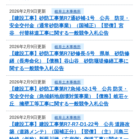
2026年2月9日更新
岐阜土木事務所
【建設工事】砂防工事第R7通砂補-1号 公共 防災・
安全交付金（通常砂防事業）（国補正）【翌債】宮
谷 付替林道工事に関する一般競争入札公告
2026年2月9日更新
岐阜土木事務所
【建設工事】砂防工事第R7砂修長-5号 県単 砂防修
繕（長寿命化）【債務】谷山谷 砂防堰堤修繕工事に
関する一般競争入札公告
2026年2月9日更新
岐阜土木事務所
【建設工事】砂防工事第R7急傾-52-1号 公共 防災・
安全交付金（急傾斜地崩壊対策事業）【債務】岐荘ヶ
丘 擁壁工等工事に関する一般競争入札公告
2026年2月9日更新
岐阜土木事務所
【建設工事】建設工事第R7-R7-D1-22号 公共 道路改
築（道路メンテ）（国補正分）【翌債】（主）川島三