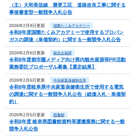
（主）大和美並線 勝更工区 道路改良工事に関する
事後審査型一般競争入札公告
2026年2月9日更新
国際たくみアカデミー
令和8年度国際たくみアカデミーで使用するプロパン
ガスの調達（単価契約）に関する一般競争入札公告
2026年2月6日更新
観光企画課
令和8年度都市圏メディア向け県内観光資源等PR活動
業務委託プロポーザル募集【選定結果】
2026年2月6日更新
中央家畜保健衛生所
令和8年度岐阜県中央家畜保健衛生所で使用する電気
の調達に関する一般競争入札公告（総価入札・単価契
約）
2026年2月5日更新
図書館
令和8年度 岐阜県図書館資料等運搬業務に関する一般
競争入札公告