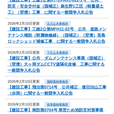
【建設工事】工建1公第R7-55-A01-022-1号 公共
防災・安全交付金（国補正）麻生野1工区（軽量盛土
工）（翌債）工事 に関する一般競争入札公告
2026年2月10日更新
古川土木事務所
【建設工事】工維2公第MFH11-02号 公共 道路メン
テナンス補助（附属物修繕）（国補正）（翌債）笹島
ロックシェッド補修工事 に関する一般競争入札公告
2026年2月10日更新
下呂土木事務所
【建設工事】公共 ダムメンテナンス事業（国補正）
（翌債）大ヶ洞ダムCCTV遠隔化改修 工事に関する
一般競争入札公告
2026年2月10日更新
飛騨農林事務所
【建設工事】飛治第0714号 公共補正 復旧治山工事
（歩洞）に関する一般競争入札公告
2026年2月10日更新
揖斐農林事務所
【建設工事】揖防第0704号 県営ため池防災対策事業