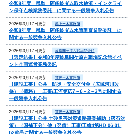
令和8年度 県単 阿多岐ダム取水放流・インクライ
ン保守点検業務委託 に関する一般競争入札公告
2026年3月17日更新
郡上土木事務所
令和8年度 県単 阿多岐ダム水質調査業務委託 に
関する一般競争入札公告
2026年3月17日更新
岐阜関ケ原古戦場記念館
【選定結果】令和8年度岐阜関ケ原古戦場記念館イベ
ント企画運営業務委託
2026年3月17日更新
可茂土木事務所
【建設工事】公共 防災・安全交付金（広域河川改
修）（債務） 工事/工河第広7－6－2－3号に関する
一般競争入札公告
2026年3月17日更新
可茂土木事務所
【建設工事】公共 土砂災害対策道路事業補助（落石対
策）（国補正分）他（翌債）工事/工維4第HD-06-01-
h2他号に関する一般競争入札公告