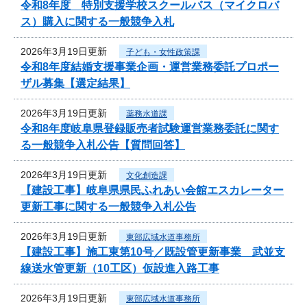
令和8年度 特別支援学校スクールバス（マイクロバ
ス）購入に関する一般競争入札
2026年3月19日更新
子ども・女性政策課
令和8年度結婚支援事業企画・運営業務委託プロポー
ザル募集【選定結果】
2026年3月19日更新
薬務水道課
令和8年度岐阜県登録販売者試験運営業務委託に関す
る一般競争入札公告【質問回答】
2026年3月19日更新
文化創造課
【建設工事】岐阜県県民ふれあい会館エスカレーター
更新工事に関する一般競争入札公告
2026年3月19日更新
東部広域水道事務所
【建設工事】施工東第10号／既設管更新事業 武並支
線送水管更新（10工区）仮設進入路工事
2026年3月19日更新
東部広域水道事務所