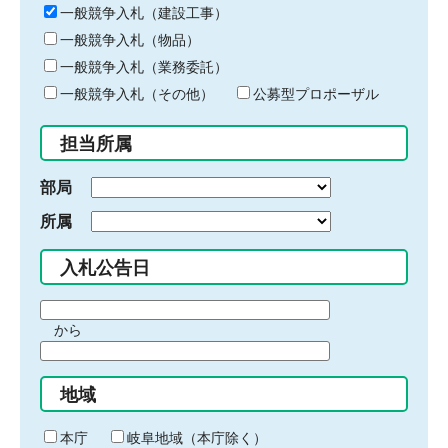
キ
一般競争入札（建設工事）
ー
一般競争入札（物品）
ワ
一般競争入札（業務委託）
ー
ド
一般競争入札（その他）
公募型プロポーザル
を
入
担当所属
力
部局
所属
入札公告日
期
から
間
期
の
間
始
地域
の
ま
終
り
わ
本庁
岐阜地域（本庁除く）