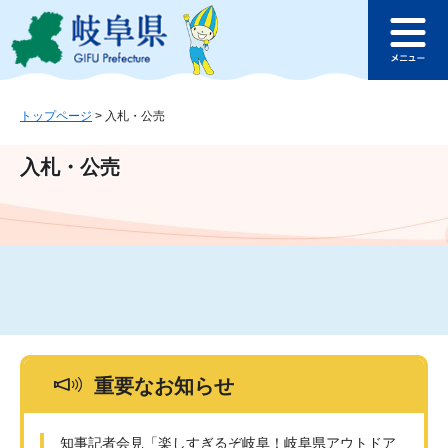
ペ
メ
このページの本文へ
ー
ニ
メ
ジ
ュ
ニ
の
ー
ュ
先
を
ー
頭
飛
トップページ
>
入札・公売
で
ば
す
し
入札・公売
。
て
本
文
へ
重要なお知らせ
知事記者会見「楽しすぎるぞ岐阜！岐阜県アウトドア