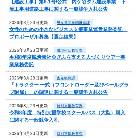
【建設工事】第8-1号/公共 内ケ谷ダム建設事業 下
流工事用道路工事に関する一般競争入札公告
2026年3月23日更新
男女共同参画推進課
女性のための小さなビジネス支援事業運営業務委託
プロポーザル募集【選定結果】
2026年3月23日更新
環境生活政策課
令和8年度脱炭素社会ぎふを支える人づくりツアー事
業業務委託
2026年3月23日更新
畜産振興課
「トラクター 一式（フロントローダー及びベールグラ
ブ附属）」の調達に関する一般競争入札公告
2026年3月23日更新
特別支援教育課
令和8年度 特別支援学校スクールバス（大型）購入
に関する一般競争入札
2026年3月23日更新
特別支援教育課