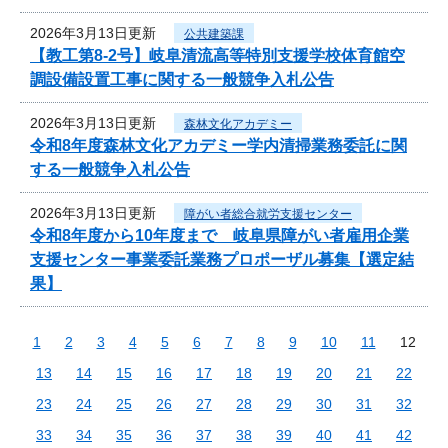
2026年3月13日更新
公共建築課
【教工第8-2号】岐阜清流高等特別支援学校体育館空
調設備設置工事に関する一般競争入札公告
2026年3月13日更新
森林文化アカデミー
令和8年度森林文化アカデミー学内清掃業務委託に関
する一般競争入札公告
2026年3月13日更新
障がい者総合就労支援センター
令和8年度から10年度まで 岐阜県障がい者雇用企業
支援センター事業委託業務プロポーザル募集【選定結
果】
1
2
3
4
5
6
7
8
9
10
11
12
13
14
15
16
17
18
19
20
21
22
23
24
25
26
27
28
29
30
31
32
33
34
35
36
37
38
39
40
41
42