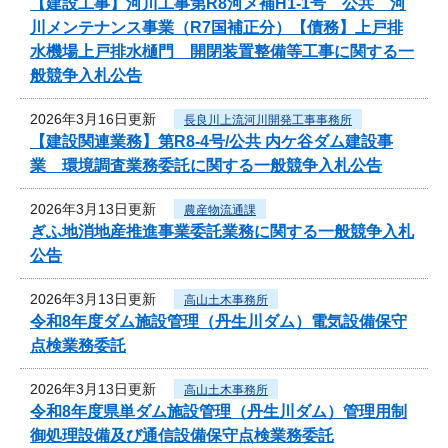
【建設工事】河川工事第R8河メ補H1-1号 公共 河
川メンテナンス事業（R7国補正分）【債務】上戸排
水機場上戸排水樋門 開閉装置整備等工事に関する一
般競争入札公告
2026年3月16日更新
長良川上流河川開発工事事務所
【建設関連業務】第R8-4号/公共 内ケ谷ダム建設事
業 環境調査業務委託に関する一般競争入札公告
2026年3月13日更新
農産物流通課
ぎふ地消地産推進事業委託業務に関する一般競争入札
公告
2026年3月13日更新
高山土木事務所
令和8年度ダム施設管理（丹生川ダム）電気設備保守
点検業務委託
2026年3月13日更新
高山土木事務所
令和8年度県単ダム施設管理（丹生川ダム）管理用制
御処理設備及び通信設備保守点検業務委託