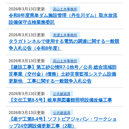
2026年3月13日更新
高山土木事務所
令和8年度県単ダム施設管理（丹生川ダム）取水放流
設備保守点検業務委託
2026年3月13日更新
美濃土木事務所
タラガトンネルで使用する電気の調達に関する一般競
争入札公告（令和8年度）
2026年3月13日更新
高山土木事務所
【建設工事】第工砂公情R7-1他号／公共 総合流域防
災事業（交付金）(債務）土砂災害監視システム設備
更新他 工事に関する一般競争入札公告
2026年3月13日更新
公共建築課
【文伝工第8-5号】岐阜県図書館照明設備改修工事
2026年3月13日更新
公共建築課
【産デ工第8-4号】ソフトピアジャパン・ワークショ
ップ24空調設備更新工事（2期）