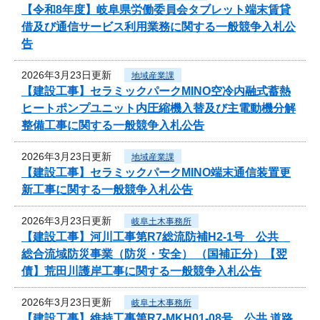
【令和8年度】岐阜県労働委員会タブレット端末賃貸
借及び通信サービス利用業務に関する一般競争入札公
告
2026年3月23日更新
地域産業課
【建設工事】セラミックパークMINO空冷内融式蓄熱
ヒートポンプユニット内圧縮機入替及び主電動機分解
整備工事に関する一般競争入札公告
2026年3月23日更新
地域産業課
【建設工事】セラミックパークMINO端末通信装置更
新工事に関する一般競争入札公告
2026年3月23日更新
岐阜土木事務所
【建設工事】河川工事第R7総流防補H2-1号 公共
総合流域防災事業（防災・安全） （国補正分）【翌
債】荒田川護岸工事に関する一般競争入札公告
2026年3月23日更新
岐阜土木事務所
【建設工事】維持工事第R7-MKH01-08号 公共 道路