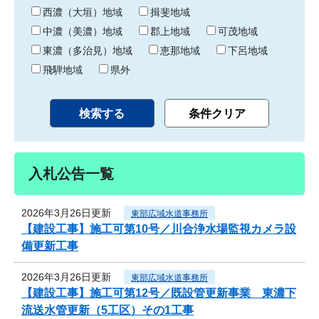
り
西濃（大垣）地域
揖斐地域
中濃（美濃）地域
郡上地域
可茂地域
東濃（多治見）地域
恵那地域
下呂地域
飛騨地域
県外
入札公告一覧
2026年3月26日更新
東部広域水道事務所
【建設工事】施工可第10号／川合浄水場監視カメラ設
備更新工事
2026年3月26日更新
東部広域水道事務所
【建設工事】施工可第12号／既設管更新事業 東濃下
流送水管更新（5工区）その1工事