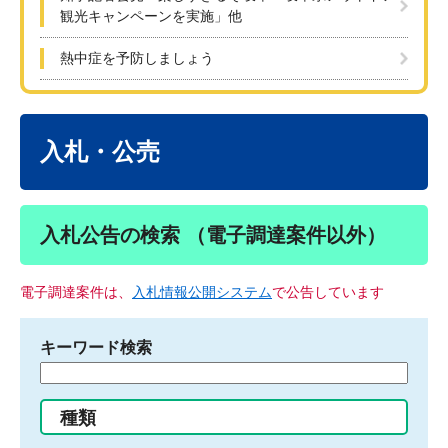
観光キャンペーンを実施」他
熱中症を予防しましょう
本
文
入札・公売
入札公告の検索 （電子調達案件以外）
電子調達案件は、
入札情報公開システム
で公告しています
キーワード検索
検
索
す
種類
る