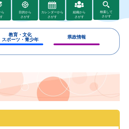
検索して
から
目的から
カレンダーから
組織から
さがす
す
さがす
さがす
さがす
教育・文化
県政情報
スポーツ・青少年
閉
閉
じ
じ
る
る