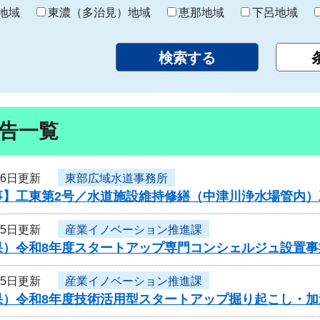
り
地域
東濃（多治見）地域
恵那地域
下呂地域
告一覧
16日更新
東部広域水道事務所
事】工東第2号／水道施設維持修繕（中津川浄水場管内）
15日更新
産業イノベーション推進課
果）令和8年度スタートアップ専門コンシェルジュ設置
15日更新
産業イノベーション推進課
果）令和8年度技術活用型スタートアップ掘り起こし・