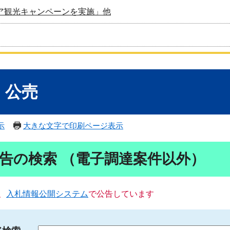
ア観光キャンペーンを実施」他
・公売
示
大きな文字で印刷ページ表示
告の検索 （電子調達案件以外）
、
入札情報公開システム
で公告しています