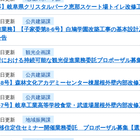
事】岐阜県クリスタルパーク恵那スケート場トイレ改修
3日更新
公共建築課
連業務】【子家委第8-6号】白鳩学園改築工事の基本設
公告
3日更新
観光企画課
者における持続可能な観光促進業務委託プロポーザル募
1日更新
公共建築課
8-8号】森林文化アカデミーセンター棟屋根外壁内部改
1日更新
公共建築課
8-7号】岐阜工業高等学校食堂・武道場屋根外壁内部改
1日更新
地域振興課
度移住定住セミナー開催業務委託 プロポーザル募集【選