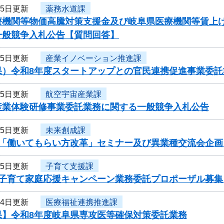
15日更新
薬務水道課
療機関等物価高騰対策支援金及び岐阜県医療機関等賃上
一般競争入札公告【質問回答】
15日更新
産業イノベーション推進課
果）令和8年度スタートアップとの官民連携促進事業委託
15日更新
航空宇宙産業課
産業体験研修事業委託業務に関する一般競争入札公告
15日更新
未来創成課
度「働いてもらい方改革」セミナー及び異業種交流会企
15日更新
子育て支援課
度子育て家庭応援キャンペーン業務委託プロポーザル募集
14日更新
医療福祉連携推進課
果】令和8年度岐阜県専攻医等確保対策委託業務