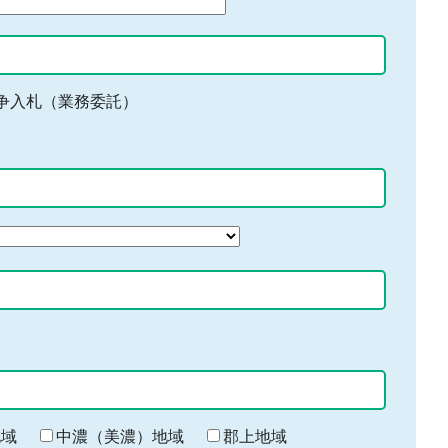
争入札（業務委託）
地域
中濃（美濃）地域
郡上地域