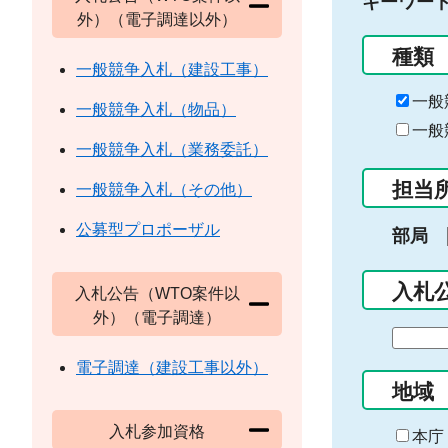
キーワー
外）（電子調達以外）
種類
一般競争入札（建設工事）
一般
一般競争入札（物品）
一般
一般競争入札（業務委託）
担当
一般競争入札（その他）
公募型プロポーザル
部局
入札
入札公告（WTO案件以
外）（電子調達）
期
間
電子調達（建設工事以外）
の
地域
始
入札参加資格
ま
本庁