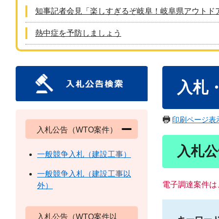
知事記者会見「楽しすぎるぞ岐阜！岐阜県アウトド
熱中症を予防しましょう
本
入札
文
印刷ページ表
入札公告（WTO案件）
入札公
一般競争入札（建設工事）
一般競争入札（建設工事以
電子調達案件は
外）
入札公告（WTO案件以