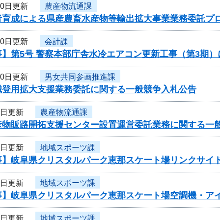
10日更新
農産物流通課
者育成による県産農畜水産物等輸出拡大事業業務委託プ
10日更新
会計課
事】第5号 警察本部庁舎水冷エアコン更新工事（第3期
10日更新
男女共同参画推進課
職登用拡大支援業務委託に関する一般競争入札公告
8日更新
農産物流通課
産物販路開拓支援センター設置運営委託業務に関する一
8日更新
地域スポーツ課
事】岐阜県クリスタルパーク恵那スケート場リンクサイ
7日更新
地域スポーツ課
事】岐阜県クリスタルパーク恵那スケート場空調機・ア
6日更新
地域スポーツ課