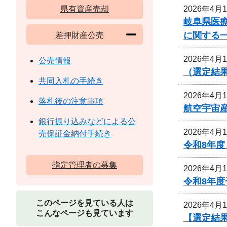
2026年4月
県有資産売却
岐阜県医
に関する
差押財産公売
2026年4月
公売情報
（選定結
共同入札の手続き
2026年4月
落札後の注意事項
航空宇宙
銀行振り込みなどによる公
2026年4月
売保証金納付手続き
令和8年
指定管理者の募集
2026年4月
令和8年
このページを見ている人は
2026年4月
こんなページも見ています
【選定結