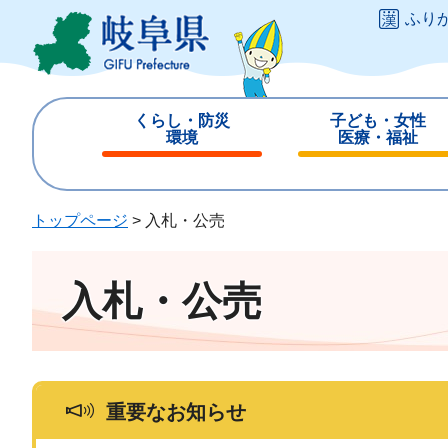
ペ
メ
ふり
ー
ニ
ジ
ュ
の
ー
先
を
くらし・防災
子ども・女性
頭
飛
環境
医療・福祉
で
ば
閉
閉
す
し
じ
じ
。
て
る
る
トップページ
>
入札・公売
本
文
へ
入札・公売
重要なお知らせ