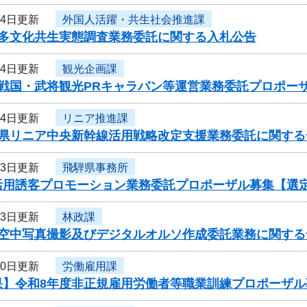
14日更新
外国人活躍・共生社会推進課
度多文化共生実態調査業務委託に関する入札公告
14日更新
観光企画課
度戦国・武将観光PRキャラバン等運営業務委託プロポー
14日更新
リニア推進課
阜県リニア中央新幹線活用戦略改定支援業務委託に関する
13日更新
飛騨県事務所
活用誘客プロモーション業務委託プロポーザル募集【選
13日更新
林政課
度空中写真撮影及びデジタルオルソ作成委託業務に関する
10日更新
労働雇用課
果】令和8年度非正規雇用労働者等職業訓練プロポーザル