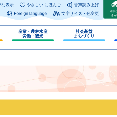
このページの本文へ
がな表示
やさしい にほんご
音声読み上げ
分類
Foreign language
文字サイズ・色変更
さが
産業・農林水産
社会基盤
労働・観光
まちづくり
閉
閉
じ
じ
る
る