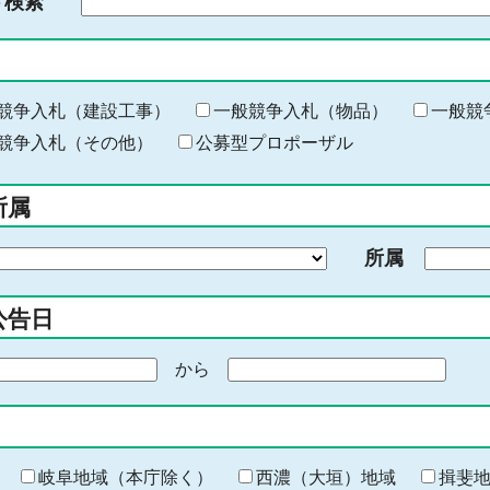
ド検索
検
索
す
る
キ
競争入札（建設工事）
一般競争入札（物品）
一般競
ー
競争入札（その他）
公募型プロポーザル
ワ
ー
所属
ド
を
所属
入
力
公告日
から
期
間
の
終
わ
岐阜地域（本庁除く）
西濃（大垣）地域
揖斐