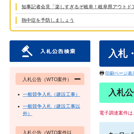
知事記者会見「楽しすぎるぞ岐阜！岐阜県アウトド
熱中症を予防しましょう
本
入札
文
印刷ページ表
入札公告（WTO案件）
入札公
一般競争入札（建設工事）
一般競争入札（建設工事以
電子調達案件は
外）
入札公告（WTO案件以