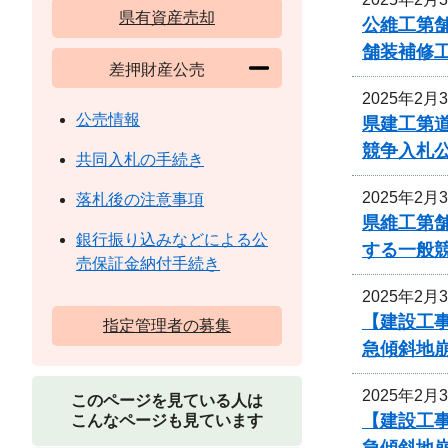
県有資産売却
公維工第舗
舗装補修
差押財産公売
2025年2月
公売情報
県建工第道
競争入札
共同入札の手続き
2025年2月
落札後の注意事項
県維工第舗
銀行振り込みなどによる公
する一般
売保証金納付手続き
2025年2月
【建設工
指定管理者の募集
急傾斜地
2025年2月
このページを見ている人は
【建設工
こんなページも見ています
急傾斜地