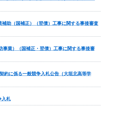
路事業補助（国補正）（翌債）工事に関する事後審査
常砂防事業）（国補正・翌債）工事に関する事後審
価契約に係る一般競争入札公告（大垣北高等学
争入札