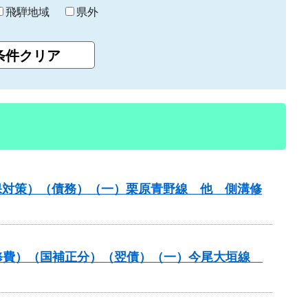
飛騨地域
県外
保対策）（債務）（一）栗原青野線 他 側溝修
装道補修費）（国補正分）（翌債）（一）今尾大垣線