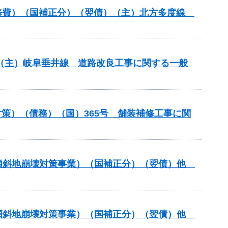
装道補修費）（国補正分）（翌債）（主）北方多度線
） （主）岐阜垂井線 道路改良工事に関する一般
策）（債務）（国）365号 舗装補修工事に関
急傾斜地崩壊対策事業）（国補正分）（翌債）他
急傾斜地崩壊対策事業）（国補正分）（翌債）他