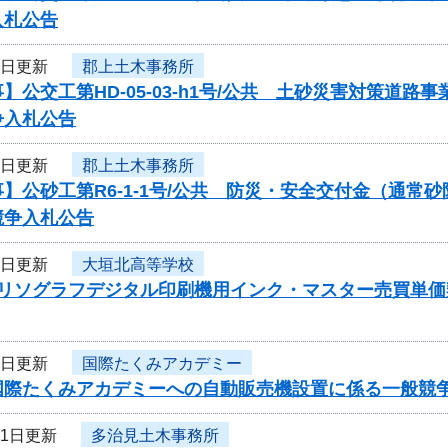
入札公告
3日更新
郡上土木事務所
】公交工第HD-05-03-h1号/公共 土砂災害対策道
争入札公告
3日更新
郡上土木事務所
】公砂工第R6-1-1号/公共 防災・安全交付金（通
競争入札公告
3日更新
大垣北高等学校
度リソグラフデジタル印刷機用インク・マスター売買単
3日更新
国際たくみアカデミー
国際たくみアカデミーへの自動販売機設置に係る一般競
31日更新
多治見土木事務所