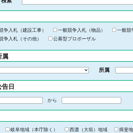
ド検索
検
索
す
る
キ
競争入札（建設工事）
一般競争入札（物品）
一般競
ー
競争入札（その他）
公募型プロポーザル
ワ
ー
所属
ド
を
所属
入
力
公告日
から
期
間
の
終
わ
岐阜地域（本庁除く）
西濃（大垣）地域
揖斐