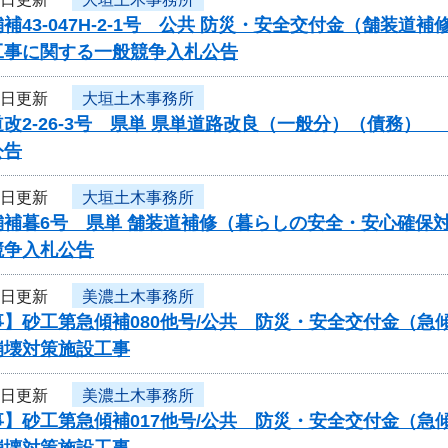
補43-047H-2-1号 公共 防災・安全交付金（舗
工事に関する一般競争入札公告
3日更新
大垣土木事務所
改2-26-3号 県単 県単道路改良（一般分）（債務
公告
3日更新
大垣土木事務所
補暮6号 県単 舗装道補修（暮らしの安全・安心確保対
競争入札公告
3日更新
美濃土木事務所
事】砂工第急傾補080他号/公共 防災・安全交付金（
崩壊対策施設工事
3日更新
美濃土木事務所
事】砂工第急傾補017他号/公共 防災・安全交付金（
崩壊対策施設工事