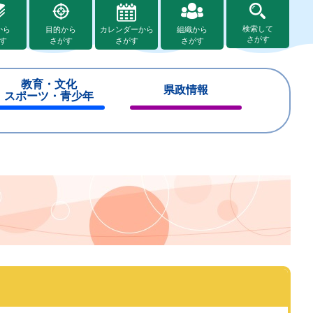
検索して
から
目的から
カレンダーから
組織から
さがす
す
さがす
さがす
さがす
教育・文化
県政情報
スポーツ・青少年
閉
閉
じ
じ
る
る