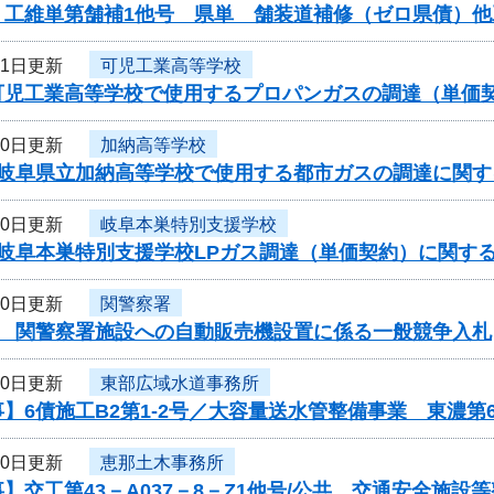
】工維単第舗補1他号 県単 舗装道補修（ゼロ県債）
31日更新
可児工業高等学校
可児工業高等学校で使用するプロパンガスの調達（単価
30日更新
加納高等学校
度岐阜県立加納高等学校で使用する都市ガスの調達に関す
30日更新
岐阜本巣特別支援学校
度岐阜本巣特別支援学校LPガス調達（単価契約）に関す
30日更新
関警察署
度 関警察署施設への自動販売機設置に係る一般競争入札
30日更新
東部広域水道事務所
】6債施工B2第1-2号／大容量送水管整備事業 東濃第
30日更新
恵那土木事務所
】交工第43－A037－8－Z1他号/公共 交通安全施設