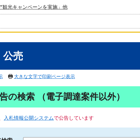
ア観光キャンペーンを実施」他
・公売
示
大きな文字で印刷ページ表示
告の検索 （電子調達案件以外）
、
入札情報公開システム
で公告しています