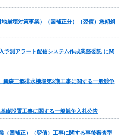
傾斜地崩壊対策事業）（国補正分）（翌債）急傾斜
流入予測アラート配信システム作成業務委託 に関
区 鵜森三郷排水機場第3期工事に関する一般競争
等基礎設置工事に関する一般競争入札公告
補助事業（国補正）（翌債）工事に関する事後審査型