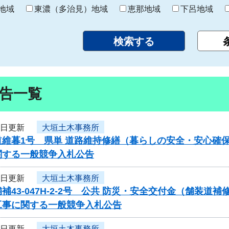
り
地域
東濃（多治見）地域
恵那地域
下呂地域
告一覧
3日更新
大垣土木事務所
道維暮1号 県単 道路維持修繕（暮らしの安全・安心確
関する一般競争入札公告
3日更新
大垣土木事務所
補43-047H-2-2号 公共 防災・安全交付金（舗
工事に関する一般競争入札公告
3日更新
大垣土木事務所