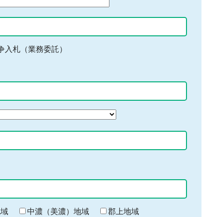
争入札（業務委託）
地域
中濃（美濃）地域
郡上地域