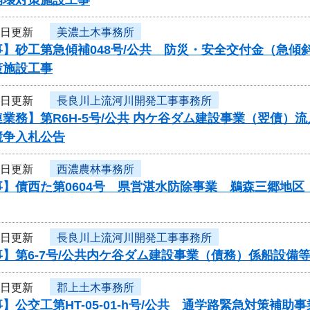
3日更新
美濃土木事務所
事】砂工第急傾補048号/公共 防災・安全交付金（急
策施設工事
3日更新
長良川上流河川開発工事事務所
業務】第R6H-5号/公共 内ケ谷ダム建設事業（翌債）
競争入札公告
3日更新
西濃農林事務所
事】債西た第0604号 県営湛水防除事業 鵜森三郷地
3日更新
長良川上流河川開発工事事務所
】第6-7号/公共内ケ谷ダム建設事業（債務）係船設備
3日更新
郡上土木事務所
】公交工第HT-05-01-h号/公共 通学路緊急対策