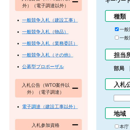
キーワー
外）（電子調達以外）
種類
一般競争入札（建設工事）
一般
一般競争入札（物品）
一般
一般競争入札（業務委託）
担当
一般競争入札（その他）
公募型プロポーザル
部局
入札
入札公告（WTO案件以
外）（電子調達）
期
間
電子調達（建設工事以外）
の
地域
始
入札参加資格
ま
本庁