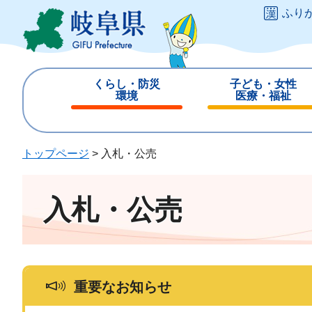
ペ
メ
ふり
ー
ニ
ジ
ュ
の
ー
先
を
くらし・防災
子ども・女性
頭
飛
環境
医療・福祉
で
ば
閉
閉
す
し
じ
じ
。
て
る
る
トップページ
>
入札・公売
本
文
へ
入札・公売
重要なお知らせ