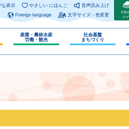
このページの本文へ
がな表示
やさしい にほんご
音声読み上げ
分類
Foreign language
文字サイズ・色変更
さが
産業・農林水産
社会基盤
労働・観光
まちづくり
閉
閉
じ
じ
る
る