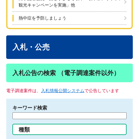
観光キャンペーンを実施」他
熱中症を予防しましょう
本
文
入札・公売
入札公告の検索 （電子調達案件以外）
電子調達案件は、
入札情報公開システム
で公告しています
キーワード検索
検
索
す
種類
る