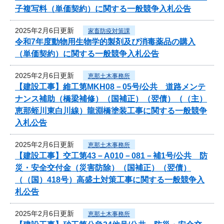
子複写料（単価契約）に関する一般競争入札公告
2025年2月6日更新
家畜防疫対策課
令和7年度動物用生物学的製剤及び消毒薬品の購入
（単価契約）に関する一般競争入札公告
2025年2月6日更新
恵那土木事務所
【建設工事】維工第MKH08－05号/公共 道路メンテ
ナンス補助（橋梁補修）（国補正）（翌債）（（主）
恵那蛭川東白川線）龍淵橋塗装工事に関する一般競争
入札公告
2025年2月6日更新
恵那土木事務所
【建設工事】交工第43－A010－081－補1号/公共 防
災・安全交付金（災害防除）（国補正）（翌債）
（（国）418号）高盛土対策工事に関する一般競争入
札公告
2025年2月6日更新
恵那土木事務所