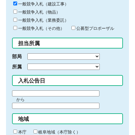
キ
一般競争入札（建設工事）
ー
一般競争入札（物品）
ワ
一般競争入札（業務委託）
ー
ド
一般競争入札（その他）
公募型プロポーザル
を
入
担当所属
力
部局
所属
入札公告日
期
から
間
期
の
間
始
地域
の
ま
終
り
わ
本庁
岐阜地域（本庁除く）