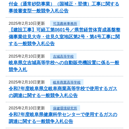
付金（通常砂防事業）（国補正・翌債）工事に関する
事後審査型一般競争入札公告
2025年2月10日更新
可茂農林事務所
【建設工事】可経工第0601号／県営経営体育成基盤整
備事業佐見大寺・佐見久室地区第2号・第4号工事に関
する一般競争入札公告
2025年2月10日更新
吉城高等学校
岐阜県立吉城高等学校への自動販売機設置に係る一般
競争入札
2025年2月10日更新
岐阜商業高等学校
令和7年度岐阜県立岐阜商業高等学校で使用するガス
の調達に関する一般競争入札公告
2025年2月10日更新
保健環境研究所
令和7年度岐阜県健康科学センターで使用するガスの
調達に関する一般競争入札公告