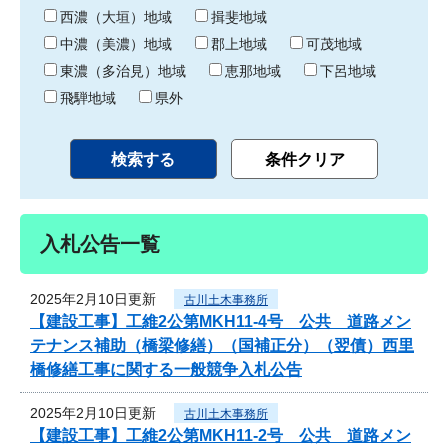
り
西濃（大垣）地域
揖斐地域
中濃（美濃）地域
郡上地域
可茂地域
東濃（多治見）地域
恵那地域
下呂地域
飛騨地域
県外
入札公告一覧
2025年2月10日更新
古川土木事務所
【建設工事】工維2公第MKH11-4号 公共 道路メン
テナンス補助（橋梁修繕）（国補正分）（翌債）西里
橋修繕工事に関する一般競争入札公告
2025年2月10日更新
古川土木事務所
【建設工事】工維2公第MKH11-2号 公共 道路メン