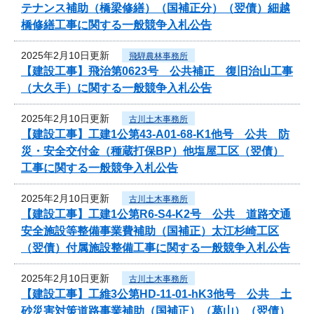
テナンス補助（橋梁修繕）（国補正分）（翌債）細越
橋修繕工事に関する一般競争入札公告
2025年2月10日更新
飛騨農林事務所
【建設工事】飛治第0623号 公共補正 復旧治山工事
（大久手）に関する一般競争入札公告
2025年2月10日更新
古川土木事務所
【建設工事】工建1公第43-A01-68-K1他号 公共 防
災・安全交付金（種蔵打保BP）他塩屋工区（翌債）
工事に関する一般競争入札公告
2025年2月10日更新
古川土木事務所
【建設工事】工建1公第R6-S4-K2号 公共 道路交通
安全施設等整備事業費補助（国補正）太江杉崎工区
（翌債）付属施設整備工事に関する一般競争入札公告
2025年2月10日更新
古川土木事務所
【建設工事】工維3公第HD-11-01-hK3他号 公共 土
砂災害対策道路事業補助（国補正）（葛山）（翌債）