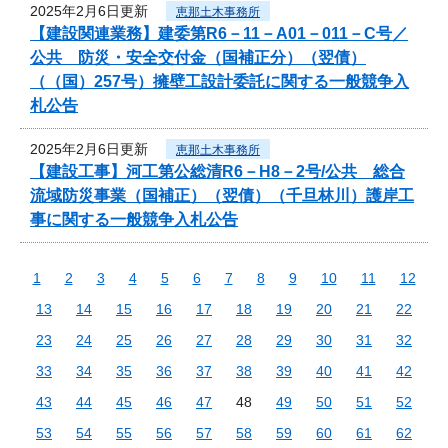
2025年2月6日更新
恵那土木事務所
【建設関連業務】建委第R6－11－A01－011－C号／
公共 防災・安全交付金（国補正分）（翌債）
（（国）257号）擁壁工設計委託に関する一般競争入
札公告
2025年2月6日更新
恵那土木事務所
【建設工事】河工第公総清R6－H8－2号/公共 総合
流域防災事業（国補正）（翌債）（千旦林川）護岸工
事に関する一般競争入札公告
1
2
3
4
5
6
7
8
9
10
11
12
13
14
15
16
17
18
19
20
21
22
23
24
25
26
27
28
29
30
31
32
33
34
35
36
37
38
39
40
41
42
43
44
45
46
47
48
49
50
51
52
53
54
55
56
57
58
59
60
61
62