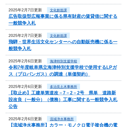
2025年2月7日更新
文化創造課
広告取扱型広報事業に係る県有財産の賃貸借に関する
一般競争入札
2025年2月7日更新
文化創造課
飛騨・世界生活文化センターへの自動販売機に係る一
般競争入札
2025年2月6日更新
海津特別支援学校
令和7年度岐阜県立海津特別支援学校で使用するLPガ
ス（プロパンガス）の調達（単価契約）
2025年2月6日更新
多治見土木事務所
【取止め】工建単第道改－7－2－2号 県単 道路新
設改良（一般分）（債務）工事に関する一般競争入札
公告
2025年2月6日更新
流域浄水事務所
【流域浄水事務所】カラー・モノクロ電子複合機の電