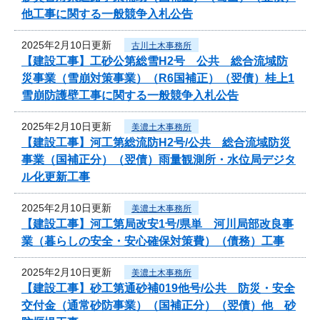
他工事に関する一般競争入札公告
2025年2月10日更新
古川土木事務所
【建設工事】工砂公第総雪H2号 公共 総合流域防
災事業（雪崩対策事業）（R6国補正）（翌債）桂上1
雪崩防護壁工事に関する一般競争入札公告
2025年2月10日更新
美濃土木事務所
【建設工事】河工第総流防H2号/公共 総合流域防災
事業（国補正分）（翌債）雨量観測所・水位局デジタ
ル化更新工事
2025年2月10日更新
美濃土木事務所
【建設工事】河工第局改安1号/県単 河川局部改良事
業（暮らしの安全・安心確保対策費）（債務）工事
2025年2月10日更新
美濃土木事務所
【建設工事】砂工第通砂補019他号/公共 防災・安全
交付金（通常砂防事業）（国補正分）（翌債）他 砂