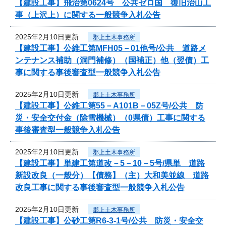
【建設工事】飛治第0624号 公共ゼロ国 復旧治山工
事（上沢上）に関する一般競争入札公告
2025年2月10日更新
郡上土木事務所
【建設工事】公維工第MFH05－01他号/公共 道路メ
ンテナンス補助（洞門補修）（国補正）他（翌債）工
事に関する事後審査型一般競争入札公告
2025年2月10日更新
郡上土木事務所
【建設工事】公維工第55－A101B－05Z号/公共 防
災・安全交付金（除雪機械）（0県債）工事に関する
事後審査型一般競争入札公告
2025年2月10日更新
郡上土木事務所
【建設工事】単建工第道改－5－10－5号/県単 道路
新設改良（一般分）【債務】（主）大和美並線 道路
改良工事に関する事後審査型一般競争入札公告
2025年2月10日更新
郡上土木事務所
【建設工事】公砂工第R6-3-1号/公共 防災・安全交