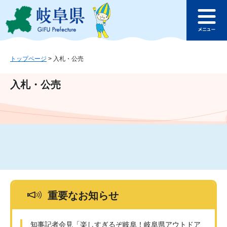
ペ
メ
このページの本文へ
ー
ニ
メ
ジ
ュ
ニ
の
ー
ュ
先
を
ー
頭
飛
トップページ
>
入札・公売
で
ば
す
し
入札・公売
。
て
本
文
へ
重要なお知らせ
知事記者会見「楽しすぎるぞ岐阜！岐阜県アウトドア