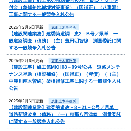
【建設工事】砂工第公急34他号/公共 防災・安全交
付金（急傾斜地崩壊対策事業）（国補正）（八重洞）
工事に関する一般競争入札公告
2025年2月6日更新
恵那土木事務所
【建設関連業務】建委第道調－恵2－B号／県単 一
般道路調査（債務）（主）豊田明智線 測量委託に関
する一般競争入札公告
2025年2月6日更新
恵那土木事務所
【建設工事】維工第MKH08－09号/公共 道路メンテ
ナンス補助（橋梁補修）（国補正）（翌債）（（主）
中津川南木曽線）釜橋補修工事に関する一般競争入札
公告
2025年2月6日更新
恵那土木事務所
【建設関連業務】建委第道改－8－21－C号／県単
道路新設改良（債務）（一）恵那八百津線 測量委託
に関する一般競争入札公告