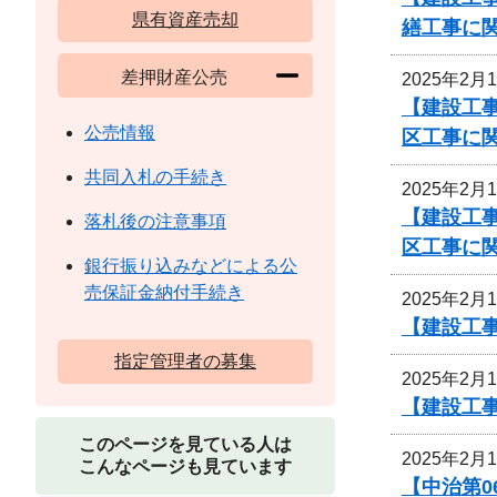
県有資産売却
繕工事に
差押財産公売
2025年2月
【建設工事
公売情報
区工事に
共同入札の手続き
2025年2月
【建設工事
落札後の注意事項
区工事に
銀行振り込みなどによる公
売保証金納付手続き
2025年2月
【建設工
指定管理者の募集
2025年2月
【建設工
このページを見ている人は
2025年2月
こんなページも見ています
【中治第0