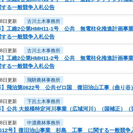
関する一般競争入札公告
18日更新
古川土木事務所
】工維2公第HMH11-1号 公共 無電柱化推進計画
関する一般競争入札公告
18日更新
古川土木事務所
】工維2公第HMH11-2号 公共 無電柱化推進計画
関する一般競争入札公告
18日更新
飛騨農林事務所
事】飛治第0622号 公共ゼロ国 復旧治山工事（曲り
18日更新
下呂土木事務所
事】公共 大規模特定河川事業（広域河川）（国補正）（
18日更新
中濃農林事務所
612号】復旧治山事業 杉島 工事 に関する一般競争