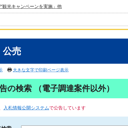
ア観光キャンペーンを実施」他
・公売
示
大きな文字で印刷ページ表示
告の検索 （電子調達案件以外）
、
入札情報公開システム
で公告しています