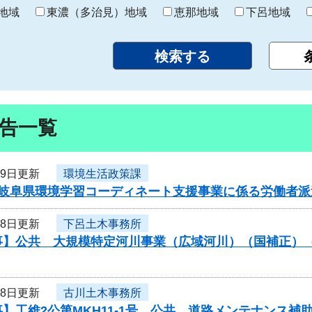
り
地域
東濃（多治見）地域
恵那地域
下呂地域
告一覧
19日更新
環境生活政策課
岐阜県環境学習コーディネート支援事業に係る労働者派遣
18日更新
下呂土木事務所
事】公共 大規模特定河川事業（広域河川）（国補正）
18日更新
古川土木事務所
】工維2公第MKH11-1号 公共 道路メンテナンス