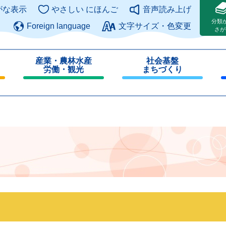
このページの本文へ
がな表示
やさしい にほんご
音声読み上げ
分類
Foreign language
文字サイズ・色変更
さが
産業・農林水産
社会基盤
労働・観光
まちづくり
閉
閉
じ
じ
る
る