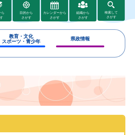
検索して
から
目的から
カレンダーから
組織から
さがす
す
さがす
さがす
さがす
教育・文化
県政情報
スポーツ・青少年
閉
閉
じ
じ
る
る