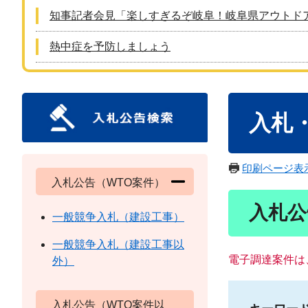
知事記者会見「楽しすぎるぞ岐阜！岐阜県アウトド
熱中症を予防しましょう
本
入札
文
印刷ページ表
入札公告（WTO案件）
入札公
一般競争入札（建設工事）
一般競争入札（建設工事以
電子調達案件は
外）
入札公告（WTO案件以