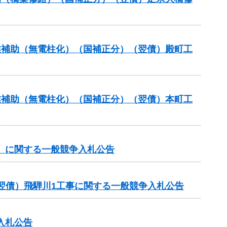
事業補助（無電柱化）（国補正分）（翌債）殿町工
事業補助（無電柱化）（国補正分）（翌債）本町工
谷）に関する一般競争入札公告
翌債）飛騨川1工事に関する一般競争入札公告
入札公告