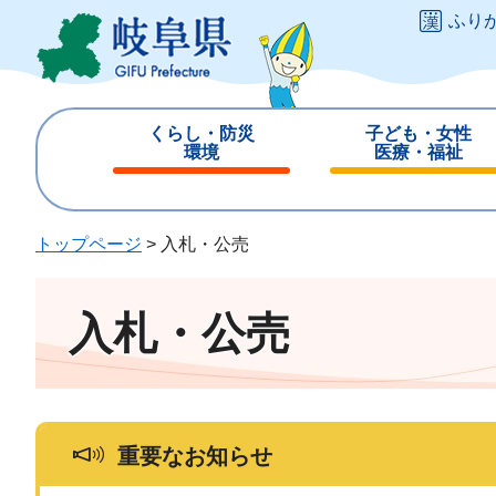
ペ
メ
ふり
ー
ニ
ジ
ュ
の
ー
先
を
くらし・防災
子ども・女性
頭
飛
環境
医療・福祉
で
ば
閉
閉
す
し
じ
じ
。
て
る
る
トップページ
>
入札・公売
本
文
へ
入札・公売
重要なお知らせ