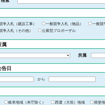
ド検索
検
索
す
る
キ
競争入札（建設工事）
一般競争入札（物品）
一般競
ー
競争入札（その他）
公募型プロポーザル
ワ
ー
所属
ド
を
所属
入
力
公告日
から
期
間
の
終
わ
岐阜地域（本庁除く）
西濃（大垣）地域
揖斐