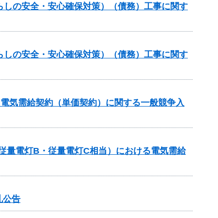
らしの安全・安心確保対策）（債務）工事に関す
らしの安全・安心確保対策）（債務）工事に関す
る電気需給契約（単価契約）に関する一般競争入
従量電灯B・従量電灯C相当）における電気需給
札公告