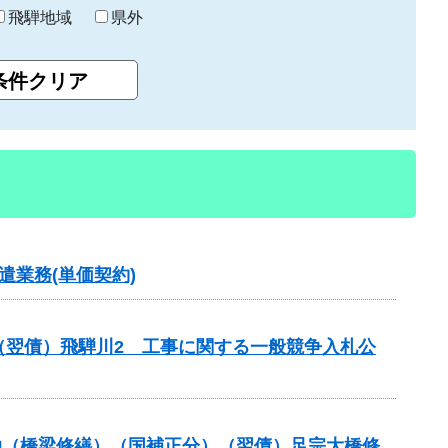
飛騨地域
県外
業務(単価契約)
（翌債）飛騨川2 工事に関する一般競争入札公
補助（橋梁修繕）（国補正分）（翌債）足宗大橋修