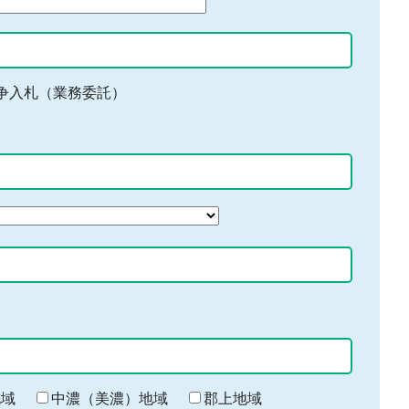
争入札（業務委託）
地域
中濃（美濃）地域
郡上地域