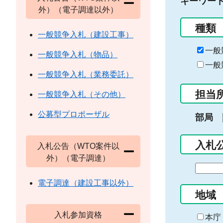
キーワー
外）（電子調達以外）
種類
一般競争入札（建設工事）
一般
一般競争入札（物品）
一般
一般競争入札（業務委託）
担当
一般競争入札（その他）
公募型プロポーザル
部局
入札
入札公告（WTO案件以
外）（電子調達）
期
間
電子調達（建設工事以外）
の
地域
始
入札参加資格
ま
本庁