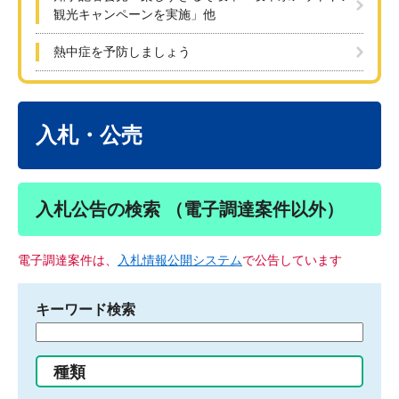
観光キャンペーンを実施」他
熱中症を予防しましょう
本
文
入札・公売
入札公告の検索 （電子調達案件以外）
電子調達案件は、
入札情報公開システム
で公告しています
キーワード検索
検
索
す
種類
る