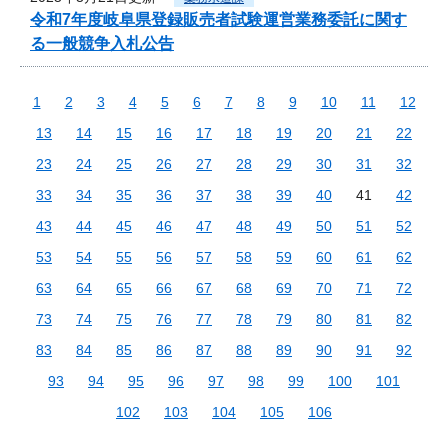
令和7年度岐阜県登録販売者試験運営業務委託に関す
る一般競争入札公告
1
2
3
4
5
6
7
8
9
10
11
12
13
14
15
16
17
18
19
20
21
22
23
24
25
26
27
28
29
30
31
32
33
34
35
36
37
38
39
40
41
42
43
44
45
46
47
48
49
50
51
52
53
54
55
56
57
58
59
60
61
62
63
64
65
66
67
68
69
70
71
72
73
74
75
76
77
78
79
80
81
82
83
84
85
86
87
88
89
90
91
92
93
94
95
96
97
98
99
100
101
102
103
104
105
106