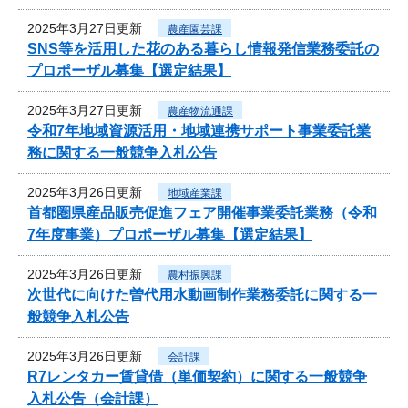
2025年3月27日更新
農産園芸課
SNS等を活用した花のある暮らし情報発信業務委託の
プロポーザル募集【選定結果】
2025年3月27日更新
農産物流通課
令和7年地域資源活用・地域連携サポート事業委託業
務に関する一般競争入札公告
2025年3月26日更新
地域産業課
首都圏県産品販売促進フェア開催事業委託業務（令和
7年度事業）プロポーザル募集【選定結果】
2025年3月26日更新
農村振興課
次世代に向けた曽代用水動画制作業務委託に関する一
般競争入札公告
2025年3月26日更新
会計課
R7レンタカー賃貸借（単価契約）に関する一般競争
入札公告（会計課）