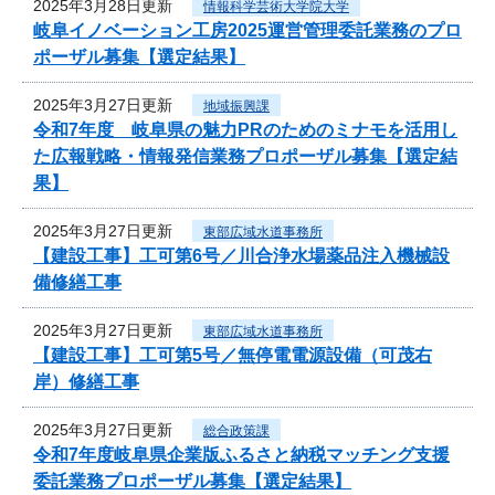
2025年3月28日更新
情報科学芸術大学院大学
岐阜イノベーション工房2025運営管理委託業務のプロ
ポーザル募集【選定結果】
2025年3月27日更新
地域振興課
令和7年度 岐阜県の魅力PRのためのミナモを活用し
た広報戦略・情報発信業務プロポーザル募集【選定結
果】
2025年3月27日更新
東部広域水道事務所
【建設工事】工可第6号／川合浄水場薬品注入機械設
備修繕工事
2025年3月27日更新
東部広域水道事務所
【建設工事】工可第5号／無停電電源設備（可茂右
岸）修繕工事
2025年3月27日更新
総合政策課
令和7年度岐阜県企業版ふるさと納税マッチング支援
委託業務プロポーザル募集【選定結果】