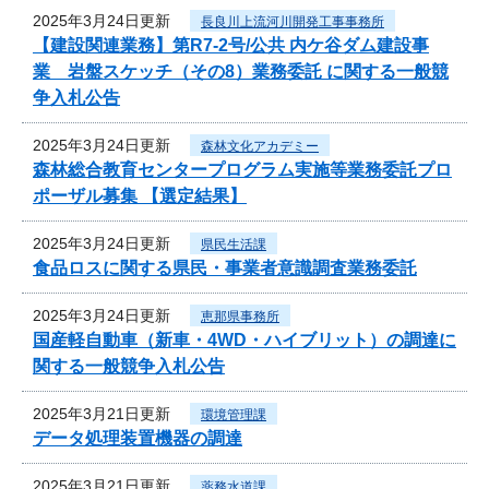
2025年3月24日更新
長良川上流河川開発工事事務所
【建設関連業務】第R7-2号/公共 内ケ谷ダム建設事
業 岩盤スケッチ（その8）業務委託 に関する一般競
争入札公告
2025年3月24日更新
森林文化アカデミー
森林総合教育センタープログラム実施等業務委託プロ
ポーザル募集 【選定結果】
2025年3月24日更新
県民生活課
食品ロスに関する県民・事業者意識調査業務委託
2025年3月24日更新
恵那県事務所
国産軽自動車（新車・4WD・ハイブリット）の調達に
関する一般競争入札公告
2025年3月21日更新
環境管理課
データ処理装置機器の調達
2025年3月21日更新
薬務水道課