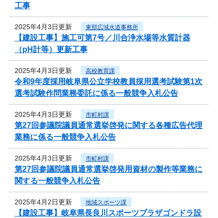
工事
2025年4月3日更新
東部広域水道事務所
【建設工事】施工可第7号／川合浄水場等水質計器
（pH計等）更新工事
2025年4月3日更新
高校教育課
令和9年度採用岐阜県公立学校教員採用選考試験第1次
選考試験作問業務委託に係る一般競争入札公告
2025年4月3日更新
市町村課
第27回参議院議員通常選挙啓発に関する各種広告代理
業務に係る一般競争入札公告
2025年4月3日更新
市町村課
第27回参議院議員通常選挙啓発用資材の製作等業務に
関する一般競争入札公告
2025年4月2日更新
地域スポーツ課
【建設工事】岐阜県長良川スポーツプラザゴンドラ設