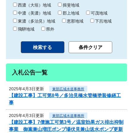
り
西濃（大垣）地域
揖斐地域
中濃（美濃）地域
郡上地域
可茂地域
東濃（多治見）地域
恵那地域
下呂地域
飛騨地域
県外
入札公告一覧
2025年4月3日更新
東部広域水道事務所
【建設工事】工可第8号／多治見橋水管橋塗装修繕工
事
2025年4月3日更新
東部広域水道事務所
【建設工事】7債施工可第3号／温室効果ガス排出抑制
事業 御嵩兼山増圧ポンプ場伏見兼山送水ポンプ更新