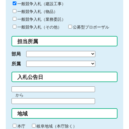
キ
一般競争入札（建設工事）
ー
一般競争入札（物品）
ワ
一般競争入札（業務委託）
ー
ド
一般競争入札（その他）
公募型プロポーザル
を
入
担当所属
力
部局
所属
入札公告日
期
から
間
期
の
間
始
地域
の
ま
終
り
わ
本庁
岐阜地域（本庁除く）