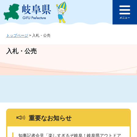
ペ
メ
このページの本文へ
ー
ニ
メ
ジ
ュ
ニ
の
ー
ュ
先
を
ー
頭
飛
トップページ
>
入札・公売
で
ば
す
し
入札・公売
。
て
本
文
へ
重要なお知らせ
知事記者会見「楽しすぎるぞ岐阜！岐阜県アウトドア