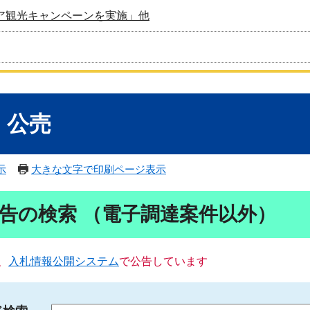
ア観光キャンペーンを実施」他
・公売
示
大きな文字で印刷ページ表示
告の検索 （電子調達案件以外）
、
入札情報公開システム
で公告しています