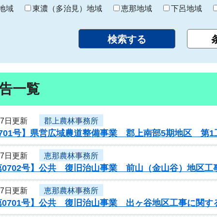
り
地域
東濃（多治見）地域
恵那地域
下呂地域
告一覧
27日更新
郡上農林事務所
701号】県営広域農道整備事業 郡上南部5期地区 第
27日更新
恵那農林事務所
第0702号】公共 復旧治山事業 前山（金山谷）地区
27日更新
恵那農林事務所
0701号】公共 復旧治山事業 出ヶ谷地区工事に関す