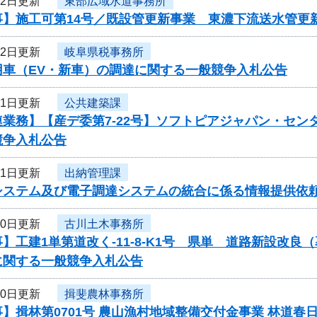
22日更新
東部広域水道事務所
】施工可第14号／既設管更新事業 東濃下流送水管更新
22日更新
岐阜県税事務所
用車（EV・新車）の調達に関する一般競争入札公告
21日更新
公共建築課
連業務】【産デ委第7-22号】ソフトピアジャパン・セ
競争入札公告
21日更新
出納管理課
システム及び電子調達システムの統合に係る情報提供依
20日更新
古川土木事務所
】工建1単第道改く-11-8-K1号 県単 道路新設改
に関する一般競争入札公告
20日更新
揖斐農林事務所
】揖林第0701号 農山漁村地域整備交付金事業 林道