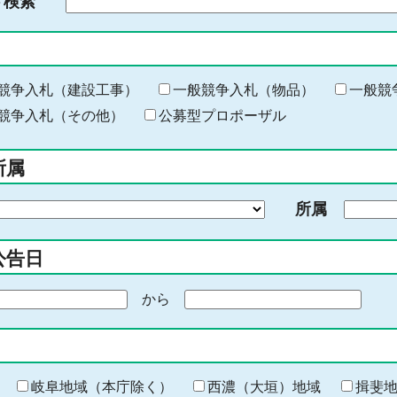
ド検索
検
索
す
る
キ
競争入札（建設工事）
一般競争入札（物品）
一般競
ー
競争入札（その他）
公募型プロポーザル
ワ
ー
所属
ド
を
所属
入
力
公告日
から
期
間
の
終
わ
岐阜地域（本庁除く）
西濃（大垣）地域
揖斐