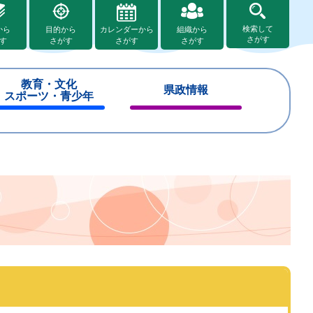
検索して
から
目的から
カレンダーから
組織から
さがす
す
さがす
さがす
さがす
教育・文化
県政情報
スポーツ・青少年
閉
閉
じ
じ
る
る