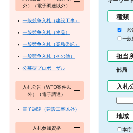
キーワー
外）（電子調達以外）
種類
一般競争入札（建設工事）
一般
一般競争入札（物品）
一般
一般競争入札（業務委託）
担当
一般競争入札（その他）
公募型プロポーザル
部局
入札
入札公告（WTO案件以
外）（電子調達）
期
間
電子調達（建設工事以外）
の
地域
始
入札参加資格
ま
本庁