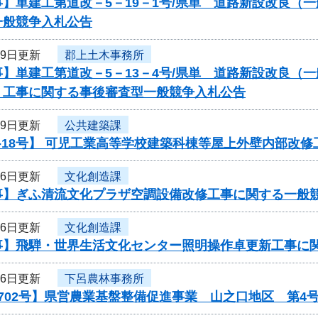
】単建工第道改－5－19－1号/県単 道路新設改良（
一般競争入札公告
19日更新
郡上土木事務所
】単建工第道改－5－13－4号/県単 道路新設改良（
 工事に関する事後審査型一般競争入札公告
19日更新
公共建築課
-18号】 可児工業高等学校建築科棟等屋上外壁内部改修
16日更新
文化創造課
事】ぎふ清流文化プラザ空調設備改修工事に関する一般
16日更新
文化創造課
事】飛騨・世界生活文化センター照明操作卓更新工事に
16日更新
下呂農林事務所
702号】県営農業基盤整備促進事業 山之口地区 第4