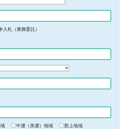
争入札（業務委託）
地域
中濃（美濃）地域
郡上地域