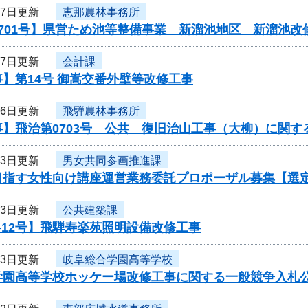
27日更新
恵那農林事務所
701号】県営ため池等整備事業 新溜池地区 新溜池改
27日更新
会計課
】第14号 御嵩交番外壁等改修工事
26日更新
飛騨農林事務所
】飛治第0703号 公共 復旧治山工事（大柳）に関す
23日更新
男女共同参画推進課
目指す女性向け講座運営業務委託プロポーザル募集【選
23日更新
公共建築課
-12号】飛騨寿楽苑照明設備改修工事
23日更新
岐阜総合学園高等学校
学園高等学校ホッケー場改修工事に関する一般競争入札