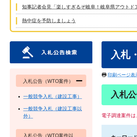
知事記者会見「楽しすぎるぞ岐阜！岐阜県アウトド
熱中症を予防しましょう
本
入札
文
印刷ページ表
入札公告（WTO案件）
入札公
一般競争入札（建設工事）
一般競争入札（建設工事以
電子調達案件は
外）
入札公告（WTO案件以