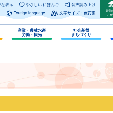
このページの本文へ
がな表示
やさしい にほんご
音声読み上げ
分類
Foreign language
文字サイズ・色変更
さが
産業・農林水産
社会基盤
労働・観光
まちづくり
閉
閉
じ
じ
る
る