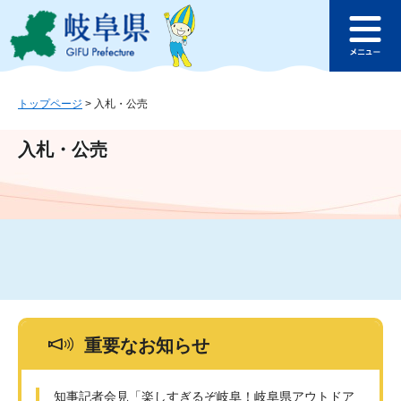
ペ
メ
このページの本文へ
ー
ニ
メ
ジ
ュ
ニ
の
ー
ュ
先
を
ー
頭
飛
トップページ
>
入札・公売
で
ば
す
し
入札・公売
。
て
本
文
へ
重要なお知らせ
知事記者会見「楽しすぎるぞ岐阜！岐阜県アウトドア