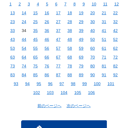
1
2
3
4
5
6
7
8
9
10
11
12
13
14
15
16
17
18
19
20
21
22
23
24
25
26
27
28
29
30
31
32
33
34
35
36
37
38
39
40
41
42
43
44
45
46
47
48
49
50
51
52
53
54
55
56
57
58
59
60
61
62
63
64
65
66
67
68
69
70
71
72
73
74
75
76
77
78
79
80
81
82
83
84
85
86
87
88
89
90
91
92
93
94
95
96
97
98
99
100
101
102
103
104
105
106
前のページへ
次のページへ