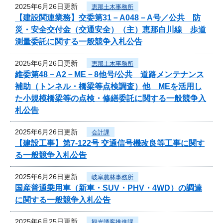
2025年6月26日更新
恵那土木事務所
【建設関連業務】交委第31－A048－A号／公共 防
災・安全交付金（交通安全）（主）恵那白川線 歩道
測量委託に関する一般競争入札公告
2025年6月26日更新
恵那土木事務所
維委第48－A2－ME－8他号/公共 道路メンテナンス
補助（トンネル・橋梁等点検調査）他 MEを活用し
た小規模橋梁等の点検・修繕委託に関する一般競争入
札公告
2025年6月26日更新
会計課
【建設工事】第7-122号 交通信号機改良等工事に関す
る一般競争入札公告
2025年6月26日更新
岐阜農林事務所
国産普通乗用車（新車・SUV・PHV・4WD）の調達
に関する一般競争入札公告
2025年6月25日更新
観光誘客推進課