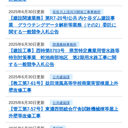
2025年6月30日更新
長良川上流河川開発工事事務所
【建設関連業務】第R7-20号/公共 内ケ谷ダム建設事
業 グラウチングデータ解析等業務（その2）委託に
関する一般競争入札公告
2025年6月30日更新
西濃農林事務所
【建設工事】西特第0703号 県営特定農業用管水路等
特別対策事業 蛇池南部地区 第2期用水路工事に関
する一般競争入札公告
2025年6月30日更新
公共建築課
【教工第7-61号】益田清風高等学校商業実習棟屋上外
壁改修工事
2025年6月30日更新
公共建築課
【管工第7-57号】東濃西部総合庁舎試験機械棟等屋上
外壁等改修工事