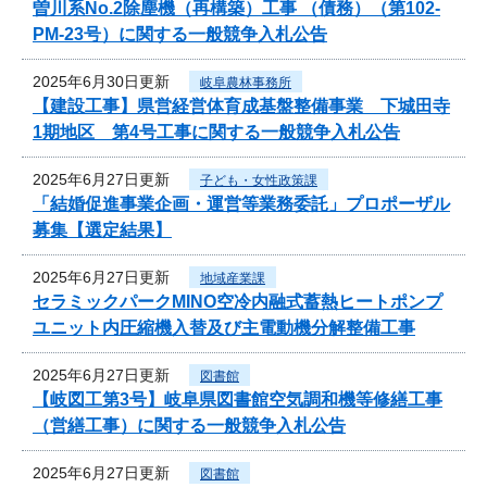
曽川系No.2除塵機（再構築）工事 （債務）（第102-
PM-23号）に関する一般競争入札公告
2025年6月30日更新
岐阜農林事務所
【建設工事】県営経営体育成基盤整備事業 下城田寺
1期地区 第4号工事に関する一般競争入札公告
2025年6月27日更新
子ども・女性政策課
「結婚促進事業企画・運営等業務委託」プロポーザル
募集【選定結果】
2025年6月27日更新
地域産業課
セラミックパークMINO空冷内融式蓄熱ヒートポンプ
ユニット内圧縮機入替及び主電動機分解整備工事
2025年6月27日更新
図書館
【岐図工第3号】岐阜県図書館空気調和機等修繕工事
（営繕工事）に関する一般競争入札公告
2025年6月27日更新
図書館