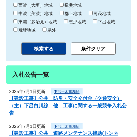
り
西濃（大垣）地域
揖斐地域
中濃（美濃）地域
郡上地域
可茂地域
東濃（多治見）地域
恵那地域
下呂地域
飛騨地域
県外
入札公告一覧
2025年7月1日更新
下呂土木事務所
【建設工事】公共 防災・安全交付金（交通安全）
（主）下呂白川線 他 工事に関する一般競争入札公
告
2025年7月1日更新
下呂土木事務所
【建設工事】公共 道路メンテナンス補助(トンネ