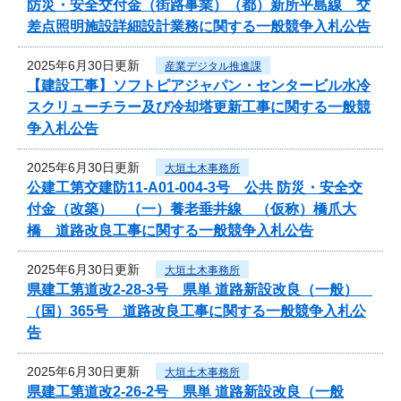
防災・安全交付金（街路事業）（都）新所平島線 交
差点照明施設詳細設計業務に関する一般競争入札公告
2025年6月30日更新
産業デジタル推進課
【建設工事】ソフトピアジャパン・センタービル水冷
スクリューチラー及び冷却塔更新工事に関する一般競
争入札公告
2025年6月30日更新
大垣土木事務所
公建工第交建防11-A01-004-3号 公共 防災・安全交
付金（改築） （一）養老垂井線 （仮称）橋爪大
橋 道路改良工事に関する一般競争入札公告
2025年6月30日更新
大垣土木事務所
県建工第道改2-28-3号 県単 道路新設改良（一般）
（国）365号 道路改良工事に関する一般競争入札公
告
2025年6月30日更新
大垣土木事務所
県建工第道改2-26-2号 県単 道路新設改良（一般