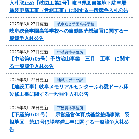
入札取止め【岐図工第2号】岐阜県図書館地下駐車場
塗装更新工事（営繕工事）に関する一般競争入札公告
2025年6月27日更新
岐阜総合学園高等学校
岐阜総合学園高等学校への自動販売機設置に関する一
般競争入札公告
2025年6月27日更新
中濃農林事務所
【中治第0705号】予防治山事業 三月 工事 に関す
る一般競争入札公告
2025年6月27日更新
地域スポーツ課
【建設工事】岐阜メモリアルセンターふれ愛ドーム床
改修工事に関する一般競争入札公告
2025年6月26日更新
下呂農林事務所
【下経第0701号】 県営経営体育成基盤整備事業 羽
根地区 第13号ほ場整備工事に関する一般競争入札公
告