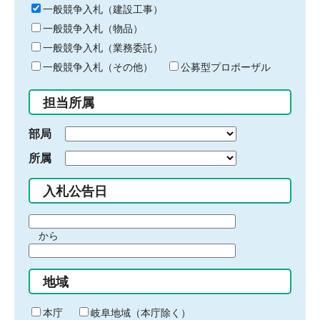
キ
一般競争入札（建設工事）
ー
一般競争入札（物品）
ワ
一般競争入札（業務委託）
ー
ド
一般競争入札（その他）
公募型プロポーザル
を
入
担当所属
力
部局
所属
入札公告日
期
から
間
期
の
間
始
地域
の
ま
終
り
わ
本庁
岐阜地域（本庁除く）