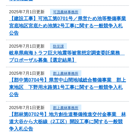
2025年7月1日更新
可茂農林事務所
【建設工事】可池工第0701号／県営ため池等整備事業
宮底地区宮底ため池第2号工事に関する一般競争入札
公告
2025年7月1日更新
防災課
岐阜県南海トラフ巨大地震等被害想定調査委託業務
プロポーザル募集【選定結果】
2025年7月1日更新
郡上農林事務所
【郡中第0704号】県営中山間地域総合整備事業 郡上
東地区 下野用水路第1号工事に関する一般競争入札
公告
2025年7月1日更新
郡上農林事務所
【郡林第0702号】地方創生道整備推進交付金事業 林
道大谷から大栃線（2工区）開設工事に関する一般競
争入札公告