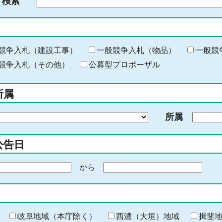
ド検索
検
索
す
る
キ
競争入札（建設工事）
一般競争入札（物品）
一般競
ー
競争入札（その他）
公募型プロポーザル
ワ
ー
所属
ド
を
所属
入
力
公告日
から
期
間
の
終
わ
岐阜地域（本庁除く）
西濃（大垣）地域
揖斐