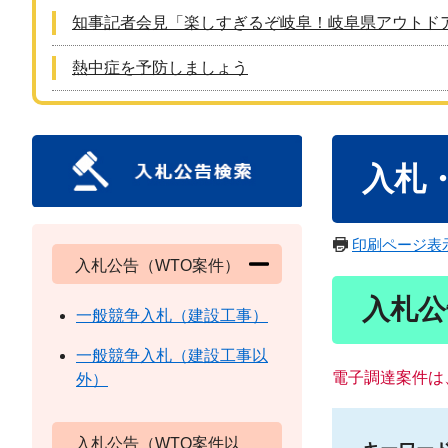
知事記者会見「楽しすぎるぞ岐阜！岐阜県アウトド
熱中症を予防しましょう
本
入札
文
印刷ページ表
入札公告（WTO案件）
入札公
一般競争入札（建設工事）
一般競争入札（建設工事以
電子調達案件は
外）
入札公告（WTO案件以