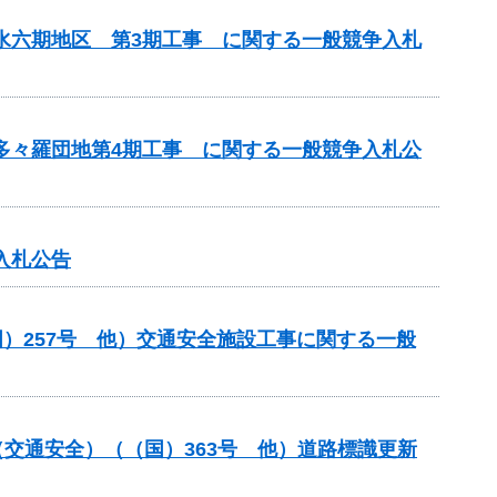
用水六期地区 第3期工事 に関する一般競争入札
 多々羅団地第4期工事 に関する一般競争入札公
入札公告
）257号 他）交通安全施設工事に関する一般
金（交通安全）（（国）363号 他）道路標識更新