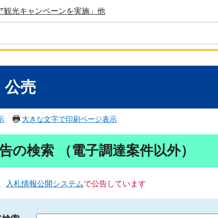
ア観光キャンペーンを実施」他
・公売
示
大きな文字で印刷ページ表示
告の検索 （電子調達案件以外）
、
入札情報公開システム
で公告しています