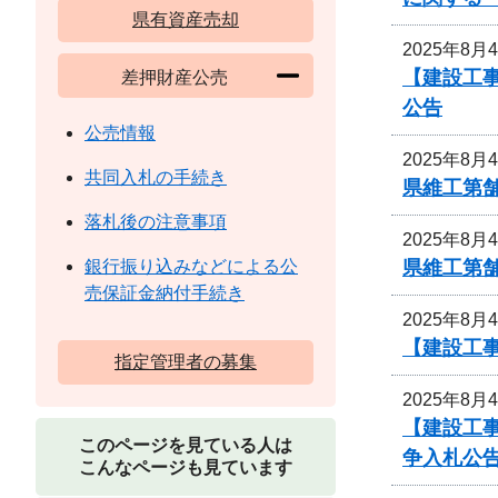
県有資産売却
2025年8月
【建設工事
差押財産公売
公告
公売情報
2025年8月
共同入札の手続き
県維工第
落札後の注意事項
2025年8月
県維工第
銀行振り込みなどによる公
売保証金納付手続き
2025年8月
【建設工事
指定管理者の募集
2025年8月
【建設工
このページを見ている人は
争入札公
こんなページも見ています