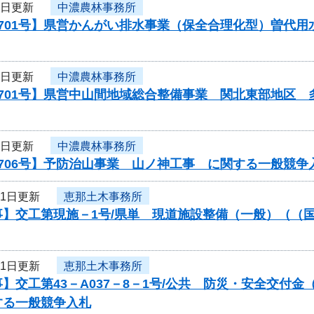
1日更新
中濃農林事務所
0701号】県営かんがい排水事業（保全合理化型）曽代
1日更新
中濃農林事務所
0701号】県営中山間地域総合整備事業 関北東部地区
1日更新
中濃農林事務所
706号】予防治山事業 山ノ神工事 に関する一般競争
31日更新
恵那土木事務所
】交工第現施－1号/県単 現道施設整備（一般）（（国
31日更新
恵那土木事務所
】交工第43－A037－8－1号/公共 防災・安全交付
する一般競争入札