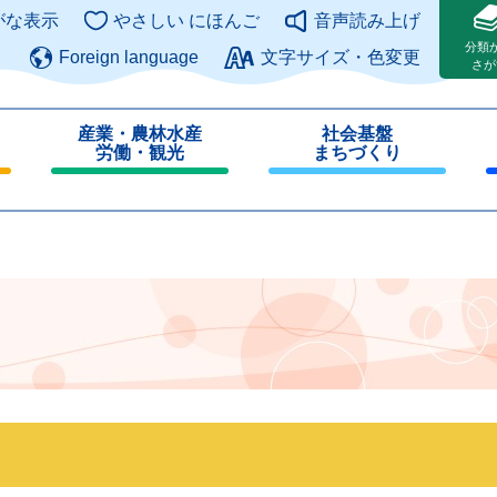
このページの本文へ
がな表示
やさしい にほんご
音声読み上げ
分類
Foreign language
文字サイズ・色変更
さが
産業・農林水産
社会基盤
労働・観光
まちづくり
閉
閉
じ
じ
る
る