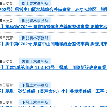
29日更新
郡上農林事務所
0702号】県営中山間地域総合整備事業 みなみ地区 福
29日更新
揖斐農林事務所
】揖経第0702号 県営経営体育成基盤整備事業 更地方
29日更新
揖斐農林事務所
】揖中第0702号 県営中山間地域総合整備事業 揖斐川
29日更新
古川土木事務所
】工建1単第道改-11-4-K1号 県単 道路新設改良
29日更新
下呂土木事務所
事】県単 砂防修繕（長寿命化）小川谷堰堤修繕 工事
29日更新
下呂土木事務所