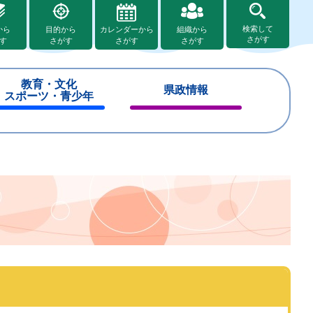
検索して
から
目的から
カレンダーから
組織から
さがす
す
さがす
さがす
さがす
教育・文化
県政情報
スポーツ・青少年
閉
閉
じ
じ
る
る