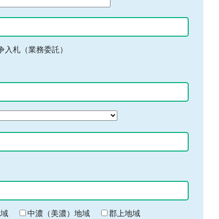
争入札（業務委託）
地域
中濃（美濃）地域
郡上地域