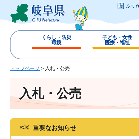
ペ
メ
ふり
ー
ニ
ジ
ュ
の
ー
先
を
くらし・防災
子ども・女性
頭
飛
環境
医療・福祉
で
ば
閉
閉
す
し
じ
じ
。
て
る
る
トップページ
>
入札・公売
本
文
へ
入札・公売
重要なお知らせ