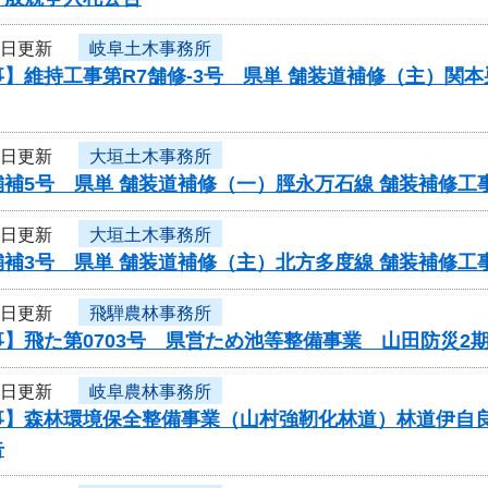
4日更新
岐阜土木事務所
】維持工事第R7舗修-3号 県単 舗装道補修（主）関
4日更新
大垣土木事務所
舗補5号 県単 舗装道補修（一）脛永万石線 舗装補修
4日更新
大垣土木事務所
舗補3号 県単 舗装道補修（主）北方多度線 舗装補修
4日更新
飛騨農林事務所
】飛た第0703号 県営ため池等整備事業 山田防災2
4日更新
岐阜農林事務所
事】森林環境保全整備事業（山村強靭化林道）林道伊自
告