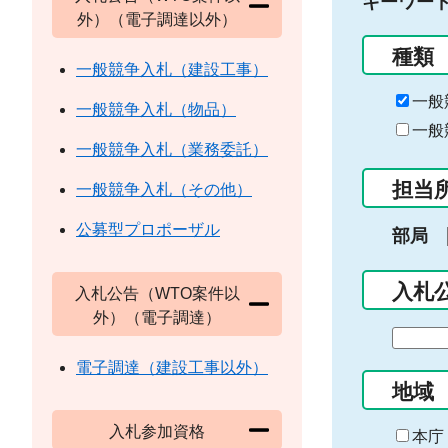
キーワー
外）（電子調達以外）
種類
一般競争入札（建設工事）
一般
一般競争入札（物品）
一般
一般競争入札（業務委託）
担当
一般競争入札（その他）
公募型プロポーザル
部局
入札
入札公告（WTO案件以
外）（電子調達）
期
間
電子調達（建設工事以外）
の
地域
始
入札参加資格
ま
本庁