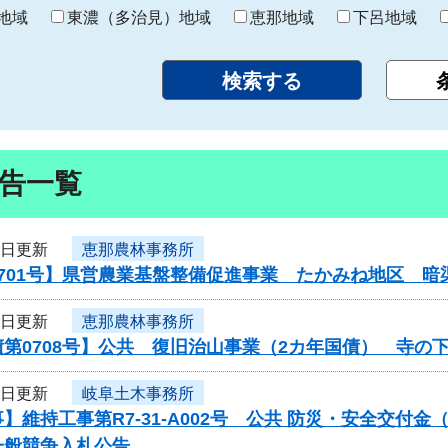
り
地域
東濃（多治見）地域
恵那地域
下呂地域
告一覧
5日更新
恵那農林事務所
0701号】県営農業基盤整備促進事業 たかみね地区 暗
5日更新
恵那農林事務所
第0708号】公共 復旧治山事業（2カ年国債） 寺の
4日更新
岐阜土木事務所
】維持工事第R7-31-A002号 公共 防災・安全交付
一般競争入札公告