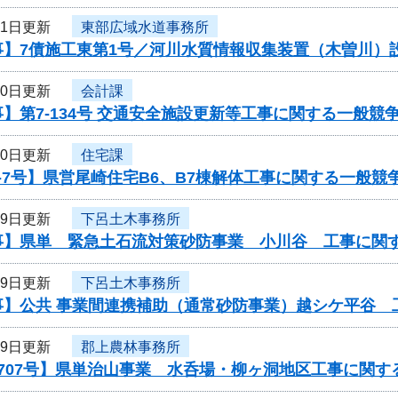
31日更新
東部広域水道事務所
事】7債施工東第1号／河川水質情報収集装置（木曽川）
30日更新
会計課
】第7-134号 交通安全施設更新等工事に関する一般競
30日更新
住宅課
-7号】県営尾崎住宅B6、B7棟解体工事に関する一般競
29日更新
下呂土木事務所
事】県単 緊急土石流対策砂防事業 小川谷 工事に関
29日更新
下呂土木事務所
事】公共 事業間連携補助（通常砂防事業）越シケ平谷 
29日更新
郡上農林事務所
707号】県単治山事業 水呑場・柳ヶ洞地区工事に関す