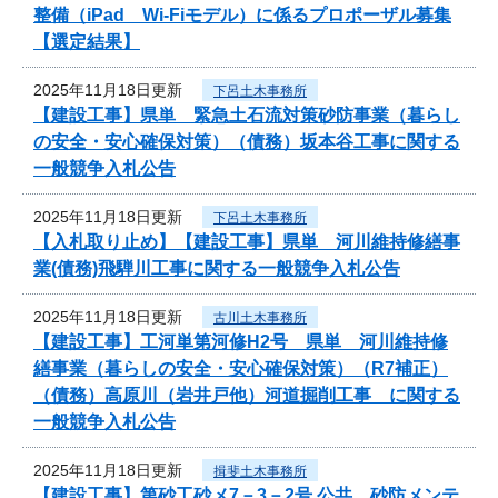
整備（iPad Wi-Fiモデル）に係るプロポーザル募集
【選定結果】
2025年11月18日更新
下呂土木事務所
【建設工事】県単 緊急土石流対策砂防事業（暮らし
の安全・安心確保対策）（債務）坂本谷工事に関する
一般競争入札公告
2025年11月18日更新
下呂土木事務所
【入札取り止め】【建設工事】県単 河川維持修繕事
業(債務)飛騨川工事に関する一般競争入札公告
2025年11月18日更新
古川土木事務所
【建設工事】工河単第河修H2号 県単 河川維持修
繕事業（暮らしの安全・安心確保対策）（R7補正）
（債務）高原川（岩井戸他）河道掘削工事 に関する
一般競争入札公告
2025年11月18日更新
揖斐土木事務所
【建設工事】第砂工砂メ7－3－2号 公共 砂防メンテ