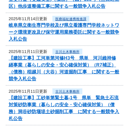
区）他歩道整備工事に関する一般競争入札公告
2025年11月14日更新
医療福祉連携推進課
岐阜県立衛生専門学校及び県立看護専門学校ネットワ
ーク環境更改及び保守運用業務委託に関する一般競争
入札公告
2025年11月11日更新
古川土木事務所
【建設工事】工河単第河修H3号 県単 河川維持修
繕事業（暮らしの安全・安心確保対策）（R7補正）
（債務）稲越川（大谷）河道掘削工事 に関する一般
競争入札公告
2025年11月11日更新
古川土木事務所
【建設工事】工砂単第緊土暮-1号 県単 緊急土石流
対策砂防事業（暮らしの安全・安心確保対策）（債
務）洞谷砂防堰堤土砂掘削工事 に関する一般競争入
札公告