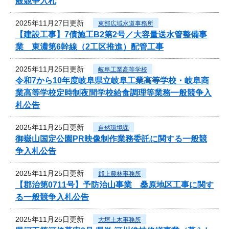
般競争入札
2025年11月27日更新
東部広域水道事務所
【建設工事】7債施工B2第2号／大容量送水管整備事
業 東濃第6幹線（2工区推進）配管工事
2025年11月25日更新
岐阜工業高等学校
令和7から10年度岐阜県立岐阜工業高等学校・岐阜商
業高等学校定時制夜間学校給食調理等業務一般競争入
札公告
2025年11月25日更新
自然環境課
御嶽山国定公園PR映像制作業務委託に関する一般競
争入札公告
2025年11月25日更新
郡上農林事務所
【郡治第0711号】予防治山事業 桑原地区工事に関す
る一般競争入札公告
2025年11月25日更新
大垣土木事務所