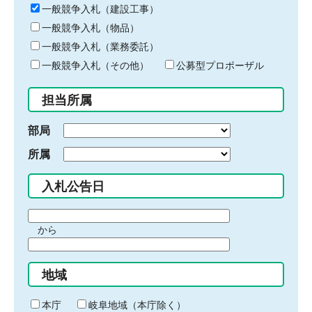
キ
一般競争入札（建設工事）
ー
一般競争入札（物品）
ワ
一般競争入札（業務委託）
ー
ド
一般競争入札（その他）
公募型プロポーザル
を
入
担当所属
力
部局
所属
入札公告日
期
から
間
期
の
間
始
地域
の
ま
終
り
わ
本庁
岐阜地域（本庁除く）