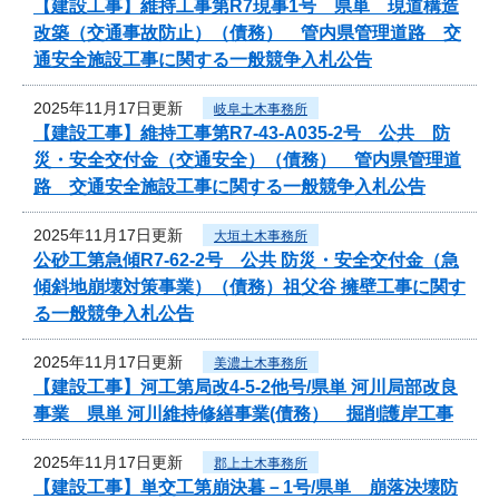
【建設工事】維持工事第R7現事1号 県単 現道構造
改築（交通事故防止）（債務） 管内県管理道路 交
通安全施設工事に関する一般競争入札公告
2025年11月17日更新
岐阜土木事務所
【建設工事】維持工事第R7-43-A035-2号 公共 防
災・安全交付金（交通安全）（債務） 管内県管理道
路 交通安全施設工事に関する一般競争入札公告
2025年11月17日更新
大垣土木事務所
公砂工第急傾R7-62-2号 公共 防災・安全交付金（急
傾斜地崩壊対策事業）（債務）祖父谷 擁壁工事に関す
る一般競争入札公告
2025年11月17日更新
美濃土木事務所
【建設工事】河工第局改4-5-2他号/県単 河川局部改良
事業 県単 河川維持修繕事業(債務） 掘削護岸工事
2025年11月17日更新
郡上土木事務所
【建設工事】単交工第崩決暮－1号/県単 崩落決壊防