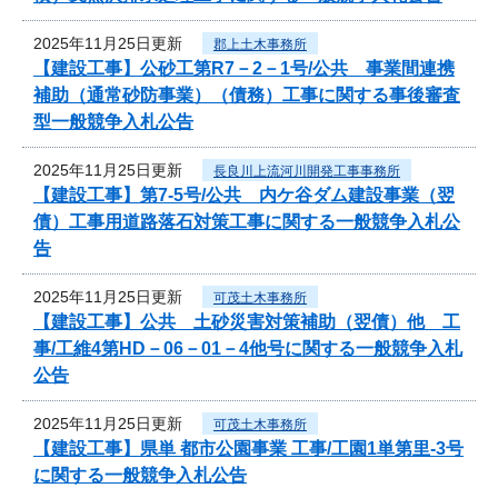
2025年11月25日更新
郡上土木事務所
【建設工事】公砂工第R7－2－1号/公共 事業間連携
補助（通常砂防事業）（債務）工事に関する事後審査
型一般競争入札公告
2025年11月25日更新
長良川上流河川開発工事事務所
【建設工事】第7-5号/公共 内ケ谷ダム建設事業（翌
債）工事用道路落石対策工事に関する一般競争入札公
告
2025年11月25日更新
可茂土木事務所
【建設工事】公共 土砂災害対策補助（翌債）他 工
事/工維4第HD－06－01－4他号に関する一般競争入札
公告
2025年11月25日更新
可茂土木事務所
【建設工事】県単 都市公園事業 工事/工園1単第里-3号
に関する一般競争入札公告