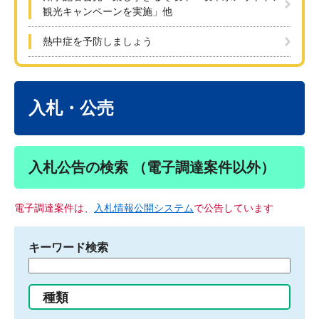
観光キャンペーンを実施」他
熱中症を予防しましょう
本
文
入札・公売
入札公告の検索 （電子調達案件以外）
電子調達案件は、
入札情報公開システム
で公告しています
キーワード検索
検
索
す
種類
る