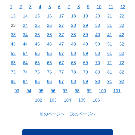
1
2
3
4
5
6
7
8
9
10
11
12
13
14
15
16
17
18
19
20
21
22
23
24
25
26
27
28
29
30
31
32
33
34
35
36
37
38
39
40
41
42
43
44
45
46
47
48
49
50
51
52
53
54
55
56
57
58
59
60
61
62
63
64
65
66
67
68
69
70
71
72
73
74
75
76
77
78
79
80
81
82
83
84
85
86
87
88
89
90
91
92
93
94
95
96
97
98
99
100
101
102
103
104
105
106
前のページへ
次のページへ