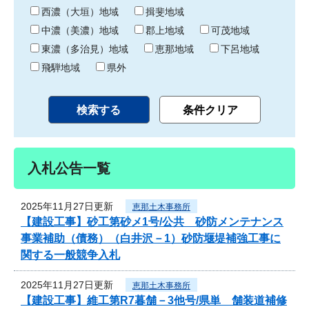
り
西濃（大垣）地域
揖斐地域
中濃（美濃）地域
郡上地域
可茂地域
東濃（多治見）地域
恵那地域
下呂地域
飛騨地域
県外
入札公告一覧
2025年11月27日更新
恵那土木事務所
【建設工事】砂工第砂メ1号/公共 砂防メンテナンス
事業補助（債務）（白井沢－1）砂防堰堤補強工事に
関する一般競争入札
2025年11月27日更新
恵那土木事務所
【建設工事】維工第R7暮舗－3他号/県単 舗装道補修