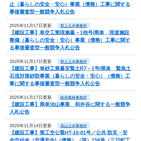
止（暮らしの安全・安心）事業（債務）工事に関する
事後審査型一般競争入札公告
2025年11月17日更新
郡上土木事務所
【建設工事】単交工第現施暮－1他号/県単 現道施設
整備（暮らしの安全・安心）事業（債務）工事に関す
る事後審査型一般競争入札公告
2025年11月17日更新
郡上土木事務所
【建設工事】単砂工第暮安緊土R7－1号/県単 緊急土
石流対策砂防事業（暮らしの安全・安心）（債務）工
事に関する事後審査型一般競争入札公告
2025年11月17日更新
岐阜農林事務所
【建設工事】県単治山事業 和井谷に関する一般競争
入札公告
2025年11月14日更新
高山土木事務所
【建設工事】第工交公緊HT-10-01号／公共 防災・安
全交付金（交通安全)（債務）（国）158号（三日町工