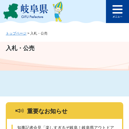
ペ
メ
このページの本文へ
ー
ニ
メ
ジ
ュ
ニ
の
ー
ュ
先
を
ー
頭
飛
トップページ
>
入札・公売
で
ば
す
し
入札・公売
。
て
本
文
へ
重要なお知らせ
知事記者会見「楽しすぎるぞ岐阜！岐阜県アウトドア