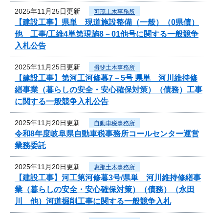
2025年11月25日更新
可茂土木事務所
【建設工事】県単 現道施設整備（一般）（0県債）
他 工事/工維4単第現施8－01他号に関する一般競争
入札公告
2025年11月25日更新
揖斐土木事務所
【建設工事】第河工河修暮7－5号 県単 河川維持修
繕事業（暮らしの安全・安心確保対策）（債務）工事
に関する一般競争入札公告
2025年11月20日更新
自動車税事務所
令和8年度岐阜県自動車税事務所コールセンター運営
業務委託
2025年11月20日更新
恵那土木事務所
【建設工事】河工第河修暮3号/県単 河川維持修繕事
業（暮らしの安全・安心確保対策）（債務）（永田
川 他）河道掘削工事に関する一般競争入札