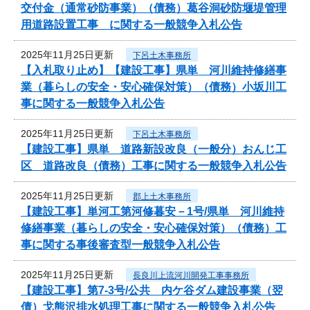
交付金（通常砂防事業）（債務）葛谷洞砂防堰堤管理
用道路設置工事 に関する一般競争入札公告
2025年11月25日更新
下呂土木事務所
【入札取り止め】【建設工事】県単 河川維持修繕事
業（暮らしの安全・安心確保対策）（債務）小坂川工
事に関する一般競争入札公告
2025年11月25日更新
下呂土木事務所
【建設工事】県単 道路新設改良（一般分）おんじ工
区 道路改良（債務）工事に関する一般競争入札公告
2025年11月25日更新
郡上土木事務所
【建設工事】単河工第河修暮安－1号/県単 河川維持
修繕事業（暮らしの安全・安心確保対策）（債務）工
事に関する事後審査型一般競争入札公告
2025年11月25日更新
長良川上流河川開発工事事務所
【建設工事】第7-3号/公共 内ケ谷ダム建設事業（翌
債）戈熊沢排水処理工事に関する一般競争入札公告