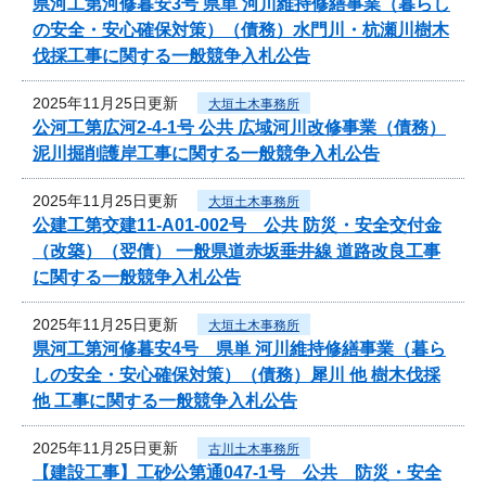
県河工第河修暮安3号 県単 河川維持修繕事業（暮らし
の安全・安心確保対策）（債務）水門川・杭瀬川樹木
伐採工事に関する一般競争入札公告
2025年11月25日更新
大垣土木事務所
公河工第広河2-4-1号 公共 広域河川改修事業（債務）
泥川掘削護岸工事に関する一般競争入札公告
2025年11月25日更新
大垣土木事務所
公建工第交建11-A01-002号 公共 防災・安全交付金
（改築）（翌債） 一般県道赤坂垂井線 道路改良工事
に関する一般競争入札公告
2025年11月25日更新
大垣土木事務所
県河工第河修暮安4号 県単 河川維持修繕事業（暮ら
しの安全・安心確保対策）（債務）犀川 他 樹木伐採
他 工事に関する一般競争入札公告
2025年11月25日更新
古川土木事務所
【建設工事】工砂公第通047-1号 公共 防災・安全