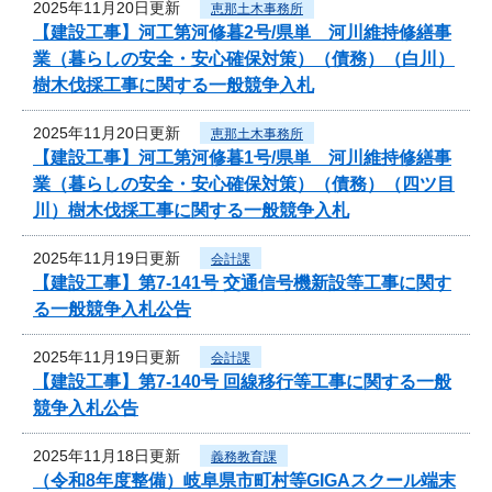
2025年11月20日更新
恵那土木事務所
【建設工事】河工第河修暮2号/県単 河川維持修繕事
業（暮らしの安全・安心確保対策）（債務）（白川）
樹木伐採工事に関する一般競争入札
2025年11月20日更新
恵那土木事務所
【建設工事】河工第河修暮1号/県単 河川維持修繕事
業（暮らしの安全・安心確保対策）（債務）（四ツ目
川）樹木伐採工事に関する一般競争入札
2025年11月19日更新
会計課
【建設工事】第7-141号 交通信号機新設等工事に関す
る一般競争入札公告
2025年11月19日更新
会計課
【建設工事】第7-140号 回線移行等工事に関する一般
競争入札公告
2025年11月18日更新
義務教育課
（令和8年度整備）岐阜県市町村等GIGAスクール端末