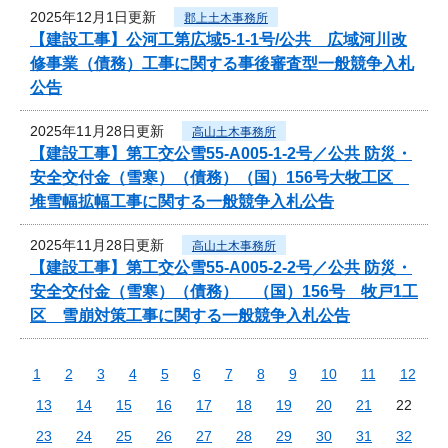
2025年12月1日更新
郡上土木事務所
【建設工事】公河工第広域5-1-1号/公共 広域河川改
修事業（債務）工事に関する事後審査型一般競争入札
公告
2025年11月28日更新
高山土木事務所
【建設工事】第工交公雪55-A005-1-2号／公共 防災・
安全交付金（雪寒）（債務）（国）156号大牧工区
堆雪幅拡幅工事に関する一般競争入札公告
2025年11月28日更新
高山土木事務所
【建設工事】第工交公雪55-A005-2-2号／公共 防災・
安全交付金（雪寒）（債務） （国）156号 牧戸1工
区 雪崩対策工事に関する一般競争入札公告
1
2
3
4
5
6
7
8
9
10
11
12
13
14
15
16
17
18
19
20
21
22
23
24
25
26
27
28
29
30
31
32