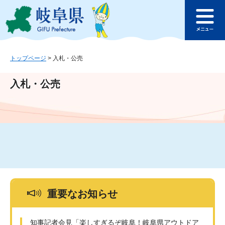
ペ
メ
このページの本文へ
ー
ニ
メ
ジ
ュ
ニ
の
ー
ュ
先
を
ー
頭
飛
トップページ
>
入札・公売
で
ば
す
し
入札・公売
。
て
本
文
へ
重要なお知らせ
知事記者会見「楽しすぎるぞ岐阜！岐阜県アウトドア