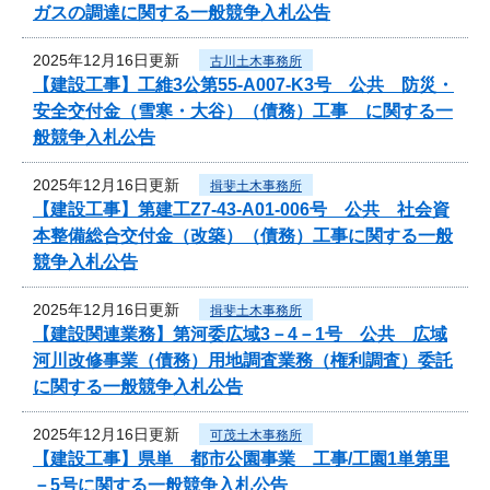
ガスの調達に関する一般競争入札公告
2025年12月16日更新
古川土木事務所
【建設工事】工維3公第55-A007-K3号 公共 防災・
安全交付金（雪寒・大谷）（債務）工事 に関する一
般競争入札公告
2025年12月16日更新
揖斐土木事務所
【建設工事】第建工Z7-43-A01-006号 公共 社会資
本整備総合交付金（改築）（債務）工事に関する一般
競争入札公告
2025年12月16日更新
揖斐土木事務所
【建設関連業務】第河委広域3－4－1号 公共 広域
河川改修事業（債務）用地調査業務（権利調査）委託
に関する一般競争入札公告
2025年12月16日更新
可茂土木事務所
【建設工事】県単 都市公園事業 工事/工園1単第里
－5号に関する一般競争入札公告