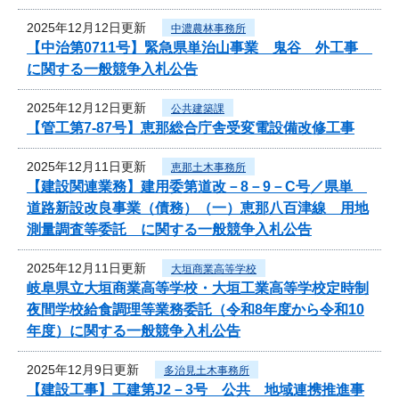
2025年12月12日更新
中濃農林事務所
【中治第0711号】緊急県単治山事業 鬼谷 外工事
に関する一般競争入札公告
2025年12月12日更新
公共建築課
【管工第7-87号】恵那総合庁舎受変電設備改修工事
2025年12月11日更新
恵那土木事務所
【建設関連業務】建用委第道改－8－9－C号／県単
道路新設改良事業（債務）（一）恵那八百津線 用地
測量調査等委託 に関する一般競争入札公告
2025年12月11日更新
大垣商業高等学校
岐阜県立大垣商業高等学校・大垣工業高等学校定時制
夜間学校給食調理等業務委託（令和8年度から令和10
年度）に関する一般競争入札公告
2025年12月9日更新
多治見土木事務所
【建設工事】工建第J2－3号 公共 地域連携推進事