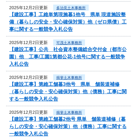
2025年12月2日更新
多治見土木事務所
【建設工事】工維単第現施暮1他号 県単 現道施設整
備（暮らしの安全・安心確保対策）他（ゼロ県債）工
事に関する一般競争入札公告
2025年12月2日更新
可茂土木事務所
【建設工事】公共 社会資本整備総合交付金（都市公
園）他 工事/工園1第都公花-1他号に関する一般競争
入札公告
2025年12月2日更新
揖斐土木事務所
【建設工事】第維工舗暮3他号 県単 舗装道補修
（暮らしの安全・安心確保対策）他（債務）工事に関
する一般競争入札公告
2025年12月2日更新
揖斐土木事務所
【建設工事】第維工舗暮2他号 県単 舗装道補修（暮
らしの安全・安心確保対策）他（債務）工事に関する
一般競争入札公告