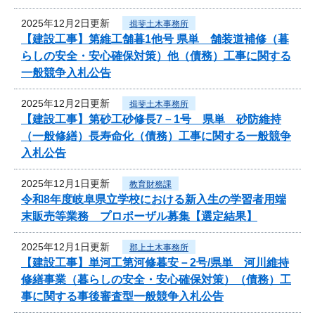
2025年12月2日更新
揖斐土木事務所
【建設工事】第維工舗暮1他号 県単 舗装道補修（暮
らしの安全・安心確保対策）他（債務）工事に関する
一般競争入札公告
2025年12月2日更新
揖斐土木事務所
【建設工事】第砂工砂修長7－1号 県単 砂防維持
（一般修繕）長寿命化（債務）工事に関する一般競争
入札公告
2025年12月1日更新
教育財務課
令和8年度岐阜県立学校における新入生の学習者用端
末販売等業務 プロポーザル募集【選定結果】
2025年12月1日更新
郡上土木事務所
【建設工事】単河工第河修暮安－2号/県単 河川維持
修繕事業（暮らしの安全・安心確保対策）（債務）工
事に関する事後審査型一般競争入札公告