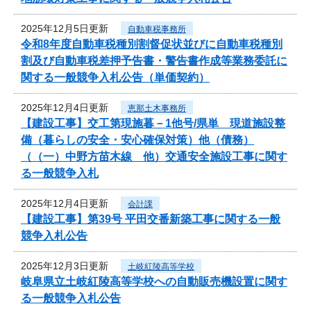
2025年12月5日更新
自動車税事務所
令和8年度自動車税種別割督促状並びに自動車税種別
割及び自動車税差押予告書・警告書作成等業務委託に
関する一般競争入札公告（単価契約）
2025年12月4日更新
恵那土木事務所
【建設工事】交工第現施暮－1他号/県単 現道施設整
備（暮らしの安全・安心確保対策）他（債務）
（（一）中野方苗木線 他）交通安全施設工事に関す
る一般競争入札
2025年12月4日更新
会計課
【建設工事】第39号 平田交番新築工事に関する一般
競争入札公告
2025年12月3日更新
土岐紅陵高等学校
岐阜県立土岐紅陵高等学校への自動販売機設置に関す
る一般競争入札公告