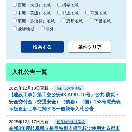
り
西濃（大垣）地域
揖斐地域
中濃（美濃）地域
郡上地域
可茂地域
東濃（多治見）地域
恵那地域
下呂地域
飛騨地域
県外
入札公告一覧
2025年12月19日更新
高山土木事務所
【建設工事】第工交公安43-A061-10号／公共 防災・
安全交付金（交通安全）（債務）（国）158号電光表
示板更新工事に関する一般競争入札公告
2025年12月17日更新
長良特別支援学校
令和8年度岐阜県立長良特別支援学校で使用する都市