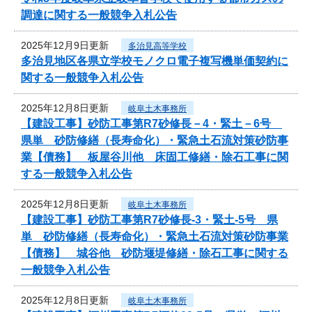
調達に関する一般競争入札公告
2025年12月9日更新
多治見高等学校
多治見地区各県立学校モノクロ電子複写機単価契約に
関する一般競争入札公告
2025年12月8日更新
岐阜土木事務所
【建設工事】砂防工事第R7砂修長－4・緊土－6号
県単 砂防修繕（長寿命化）・緊急土石流対策砂防事
業【債務】 板屋谷川他 床固工修繕・除石工事に関
する一般競争入札公告
2025年12月8日更新
岐阜土木事務所
【建設工事】砂防工事第R7砂修長-3・緊土-5号 県
単 砂防修繕（長寿命化）・緊急土石流対策砂防事業
【債務】 城谷他 砂防堰堤修繕・除石工事に関する
一般競争入札公告
2025年12月8日更新
岐阜土木事務所