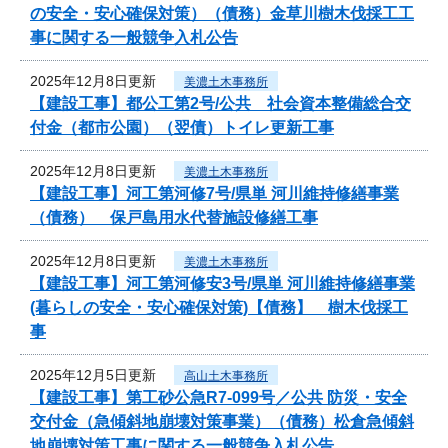
の安全・安心確保対策）（債務）金草川樹木伐採工工
事に関する一般競争入札公告
2025年12月8日更新
美濃土木事務所
【建設工事】都公工第2号/公共 社会資本整備総合交
付金（都市公園）（翌債）トイレ更新工事
2025年12月8日更新
美濃土木事務所
【建設工事】河工第河修7号/県単 河川維持修繕事業
（債務） 保戸島用水代替施設修繕工事
2025年12月8日更新
美濃土木事務所
【建設工事】河工第河修安3号/県単 河川維持修繕事業
(暮らしの安全・安心確保対策)【債務】 樹木伐採工
事
2025年12月5日更新
高山土木事務所
【建設工事】第工砂公急R7-099号／公共 防災・安全
交付金（急傾斜地崩壊対策事業）（債務）松倉急傾斜
地崩壊対策工事に関する一般競争入札公告