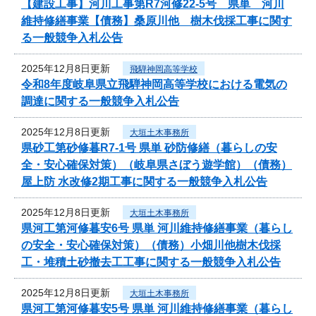
【建設工事】河川工事第R7河修22-5号 県単 河川
維持修繕事業【債務】桑原川他 樹木伐採工事に関す
る一般競争入札公告
2025年12月8日更新
飛騨神岡高等学校
令和8年度岐阜県立飛騨神岡高等学校における電気の
調達に関する一般競争入札公告
2025年12月8日更新
大垣土木事務所
県砂工第砂修暮R7-1号 県単 砂防修繕（暮らしの安
全・安心確保対策）（岐阜県さぼう遊学館）（債務）
屋上防 水改修2期工事に関する一般競争入札公告
2025年12月8日更新
大垣土木事務所
県河工第河修暮安6号 県単 河川維持修繕事業（暮らし
の安全・安心確保対策）（債務）小畑川他樹木伐採
工・堆積土砂撤去工工事に関する一般競争入札公告
2025年12月8日更新
大垣土木事務所
県河工第河修暮安5号 県単 河川維持修繕事業（暮らし