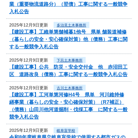
業（重要物流道路分）（翌債）工事に関する一般競争
入札公告
2025年12月9日更新
多治見土木事務所
【建設工事】工維単第舗補暮1他号 県単 舗装道補修
（暮らしの安全・安心確保対策）他（債務）工事に関
する一般競争入札公告
2025年12月9日更新
下呂土木事務所
【建設工事】公共 防災・安全交付金 他 赤沼田工
区 道路改良（債務）工事に関する一般競争入札公告
2025年12月9日更新
古川土木事務所
【建設工事】工河単第河修H4号 県単 河川維持修
繕事業（暮らしの安全・安心確保対策）（R7補正）
（債務）山田川他河道掘削・伐採工事 に関する一般
競争入札公告
2025年12月9日更新
岐阜盲学校
令和8年度岐阜県立岐阜盲学校で使用する都市ガスの