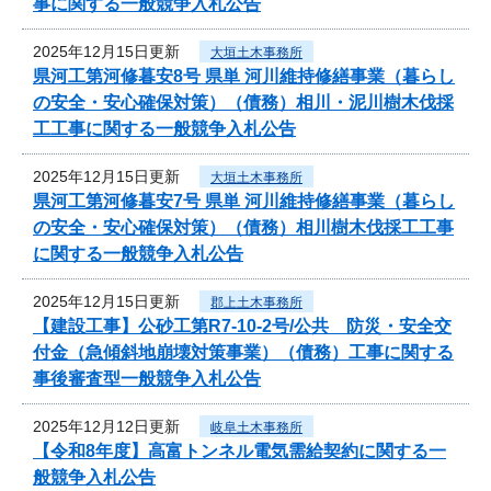
事に関する一般競争入札公告
2025年12月15日更新
大垣土木事務所
県河工第河修暮安8号 県単 河川維持修繕事業（暮らし
の安全・安心確保対策）（債務）相川・泥川樹木伐採
工工事に関する一般競争入札公告
2025年12月15日更新
大垣土木事務所
県河工第河修暮安7号 県単 河川維持修繕事業（暮らし
の安全・安心確保対策）（債務）相川樹木伐採工工事
に関する一般競争入札公告
2025年12月15日更新
郡上土木事務所
【建設工事】公砂工第R7-10-2号/公共 防災・安全交
付金（急傾斜地崩壊対策事業）（債務）工事に関する
事後審査型一般競争入札公告
2025年12月12日更新
岐阜土木事務所
【令和8年度】高富トンネル電気需給契約に関する一
般競争入札公告