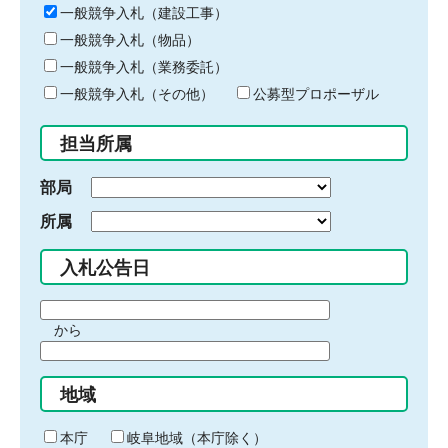
キ
一般競争入札（建設工事）
ー
一般競争入札（物品）
ワ
一般競争入札（業務委託）
ー
ド
一般競争入札（その他）
公募型プロポーザル
を
入
担当所属
力
部局
所属
入札公告日
期
から
間
期
の
間
始
地域
の
ま
終
り
わ
本庁
岐阜地域（本庁除く）