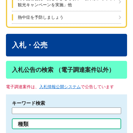
観光キャンペーンを実施」他
熱中症を予防しましょう
本
文
入札・公売
入札公告の検索 （電子調達案件以外）
電子調達案件は、
入札情報公開システム
で公告しています
キーワード検索
検
索
す
種類
る