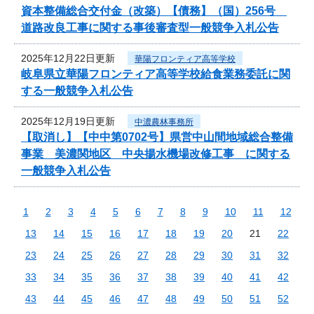
資本整備総合交付金（改築）【債務】（国）256号
道路改良工事に関する事後審査型一般競争入札公告
2025年12月22日更新
華陽フロンティア高等学校
岐阜県立華陽フロンティア高等学校給食業務委託に関
する一般競争入札公告
2025年12月19日更新
中濃農林事務所
【取消し】【中中第0702号】県営中山間地域総合整備
事業 美濃関地区 中央揚水機場改修工事 に関する
一般競争入札公告
1
2
3
4
5
6
7
8
9
10
11
12
13
14
15
16
17
18
19
20
21
22
23
24
25
26
27
28
29
30
31
32
33
34
35
36
37
38
39
40
41
42
43
44
45
46
47
48
49
50
51
52