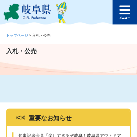
ペ
メ
このページの本文へ
ー
ニ
メ
ジ
ュ
ニ
の
ー
ュ
先
を
ー
頭
飛
トップページ
>
入札・公売
で
ば
す
し
入札・公売
。
て
本
文
へ
重要なお知らせ
知事記者会見「楽しすぎるぞ岐阜！岐阜県アウトドア