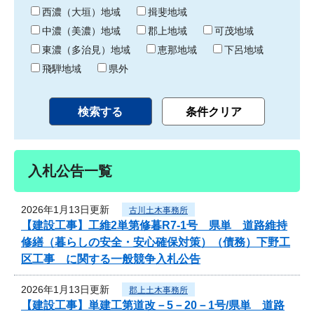
り
西濃（大垣）地域
揖斐地域
中濃（美濃）地域
郡上地域
可茂地域
東濃（多治見）地域
恵那地域
下呂地域
飛騨地域
県外
入札公告一覧
2026年1月13日更新
古川土木事務所
【建設工事】工維2単第修暮R7-1号 県単 道路維持
修繕（暮らしの安全・安心確保対策）（債務）下野工
区工事 に関する一般競争入札公告
2026年1月13日更新
郡上土木事務所
【建設工事】単建工第道改－5－20－1号/県単 道路