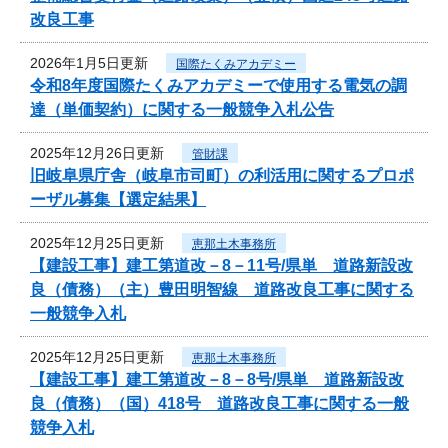
改良工事
2026年1月5日更新
国際たくみアカデミー
令和8年度国際たくみアカデミーで使用する電気の調
達（単価契約）に関する一般競争入札公告
2025年12月26日更新
管財課
旧岐阜県庁舎（岐阜市司町）の利活用に関するプロポ
ーザル募集【選定結果】
2025年12月25日更新
恵那土木事務所
【建設工事】建工第道改－8－11号/県単 道路新設改
良（債務）（主）豊田明智線 道路改良工事に関する
一般競争入札
2025年12月25日更新
恵那土木事務所
【建設工事】建工第道改－8－8号/県単 道路新設改
良（債務）（国）418号 道路改良工事に関する一般
競争入札