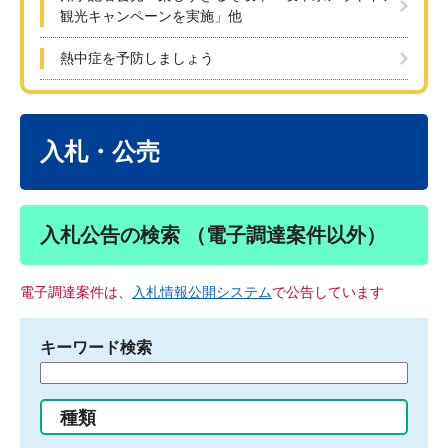
観光キャンペーンを実施」他
熱中症を予防しましょう
本
文
入札・公売
入札公告の検索 （電子調達案件以外）
電子調達案件は、
入札情報公開システム
で公告しています
キーワード検索
検
索
す
種類
る