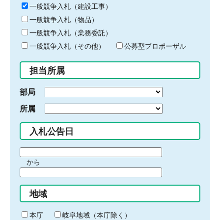
キ
一般競争入札（建設工事）
ー
一般競争入札（物品）
ワ
一般競争入札（業務委託）
ー
ド
一般競争入札（その他）
公募型プロポーザル
を
入
担当所属
力
部局
所属
入札公告日
期
から
間
期
の
間
始
地域
の
ま
終
り
わ
本庁
岐阜地域（本庁除く）