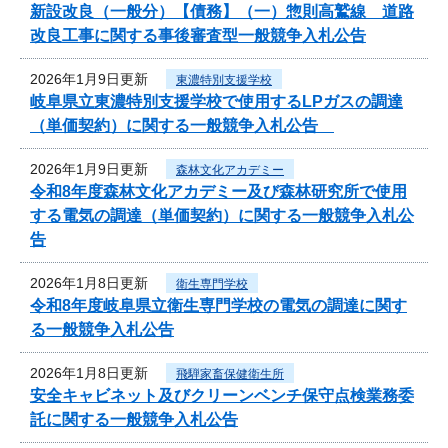
新設改良（一般分）【債務】（一）惣則高鷲線 道路
改良工事に関する事後審査型一般競争入札公告
2026年1月9日更新
東濃特別支援学校
岐阜県立東濃特別支援学校で使用するLPガスの調達
（単価契約）に関する一般競争入札公告
2026年1月9日更新
森林文化アカデミー
令和8年度森林文化アカデミー及び森林研究所で使用
する電気の調達（単価契約）に関する一般競争入札公
告
2026年1月8日更新
衛生専門学校
令和8年度岐阜県立衛生専門学校の電気の調達に関す
る一般競争入札公告
2026年1月8日更新
飛騨家畜保健衛生所
安全キャビネット及びクリーンベンチ保守点検業務委
託に関する一般競争入札公告