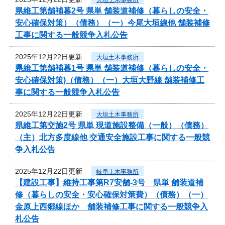
県維工第舗補暮2号 県単 舗装道補修（暮らしの安全・
安心確保対策）（債務）（一）今尾大垣線他 舗装補修
工事に関する一般競争入札公告
2025年12月22日更新
大垣土木事務所
県維工第舗補暮1号 県単 舗装道補修（暮らしの安全・
安心確保対策)（債務）（一）大垣大野線 舗装補修工
事に関する一般競争入札公告
2025年12月22日更新
大垣土木事務所
県維工第交施2号 県単 現道施設整備（一般）（債務）
（主）北方多度線他 交通安全施設工事に関する一般競
争入札公告
2025年12月22日更新
岐阜土木事務所
【建設工事】維持工事第R7安舗-3号 県単 舗装道補
修（暮らしの安全・安心確保対策費）（債務）（一）
金原上西郷線ほか 舗装補修工事に関する一般競争入
札公告