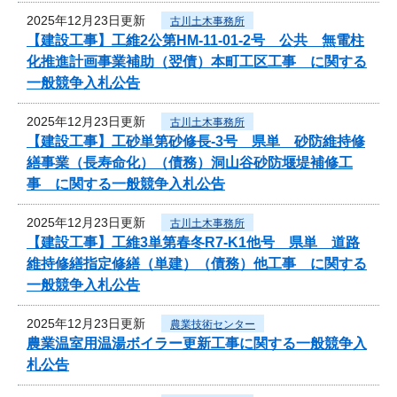
2025年12月23日更新
古川土木事務所
【建設工事】工維2公第HM-11-01-2号 公共 無電柱
化推進計画事業補助（翌債）本町工区工事 に関する
一般競争入札公告
2025年12月23日更新
古川土木事務所
【建設工事】工砂単第砂修長-3号 県単 砂防維持修
繕事業（長寿命化）（債務）洞山谷砂防堰堤補修工
事 に関する一般競争入札公告
2025年12月23日更新
古川土木事務所
【建設工事】工維3単第春冬R7-K1他号 県単 道路
維持修繕指定修繕（単建）（債務）他工事 に関する
一般競争入札公告
2025年12月23日更新
農業技術センター
農業温室用温湯ボイラー更新工事に関する一般競争入
札公告