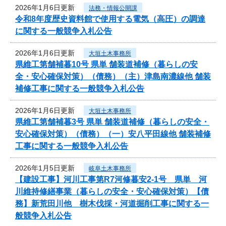
2026年1月6日更新
法務・情報公開課
令和8年度歴史資料館で使用する電気（高圧）の調達
に関する一般競争入札公告
2026年1月6日更新
大垣土木事務所
県維工第舗補暮10号 県単 舗装道補修（暮らしの安
全・安心確保対策）（債務）（主）津島南濃線他 舗装
補修工事に関する一般競争入札公告
2026年1月6日更新
大垣土木事務所
県維工第舗補暮3号 県単 舗装道補修（暮らしの安全・
安心確保対策）（債務）（一）安八平田線他 舗装補修
工事に関する一般競争入札公告
2026年1月5日更新
岐阜土木事務所
【建設工事】河川工事第R7河修暮安2-1号 県単 河
川維持修繕事業（暮らしの安全・安心確保対策）【債
務】新荒田川他 樹木伐採・河道掘削工事に関する一
般競争入札公告