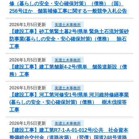
修（暮らしの安全・安心確保対策）（債務）（国）
256号ほか 舗装補修工事に関する一般競争入札公告
2026年1月5日更新
美濃土木事務所
【建設工事】砂工第緊土暮2号/県単 緊急土石流対策砂
防事業(暮らしの安全・安心確保対策)（債務） 除石
工事
2026年1月5日更新
美濃土木事務所
【建設工事】建工第舗新4-2号/県単 舗装道新設（債
務）工事
2026年1月5日更新
美濃土木事務所
【建設工事】河工第河修安1号/県単 河川維持修繕事業
(暮らしの安全・安心確保対策)（債務） 樹木伐採等
工事
2026年1月5日更新
美濃土木事務所
【建設工事】建工第R7-1-A-01-012号/公共 社会資本
整備総合交付金（道路改築）（翌債）国道248号道路