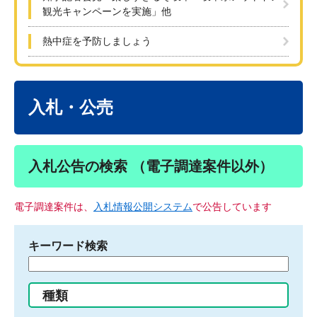
観光キャンペーンを実施」他
熱中症を予防しましょう
本
文
入札・公売
入札公告の検索 （電子調達案件以外）
電子調達案件は、
入札情報公開システム
で公告しています
キーワード検索
検
索
す
種類
る