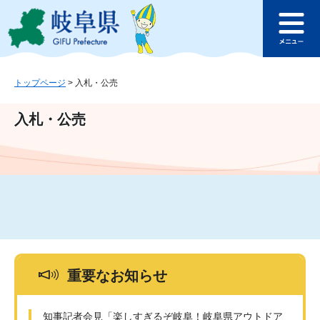
ペ
メ
このページの本文へ
ー
ニ
メ
ジ
ュ
ニ
の
ー
ュ
先
を
ー
頭
飛
トップページ
>
入札・公売
で
ば
す
し
入札・公売
。
て
本
文
へ
重要なお知らせ
知事記者会見「楽しすぎるぞ岐阜！岐阜県アウトドア