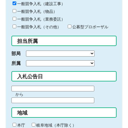
キ
一般競争入札（建設工事）
ー
一般競争入札（物品）
ワ
一般競争入札（業務委託）
ー
ド
一般競争入札（その他）
公募型プロポーザル
を
入
担当所属
力
部局
所属
入札公告日
期
から
間
期
の
間
始
地域
の
ま
終
り
わ
本庁
岐阜地域（本庁除く）