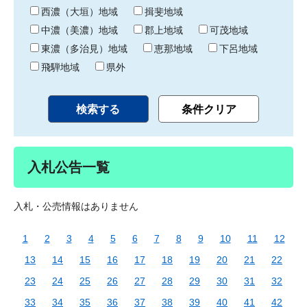
り
西濃（大垣）地域
揖斐地域
中濃（美濃）地域
郡上地域
可茂地域
東濃（多治見）地域
恵那地域
下呂地域
飛騨地域
県外
入札公告一覧
入札・公売情報はありません
1
2
3
4
5
6
7
8
9
10
11
12
13
14
15
16
17
18
19
20
21
22
23
24
25
26
27
28
29
30
31
32
33
34
35
36
37
38
39
40
41
42