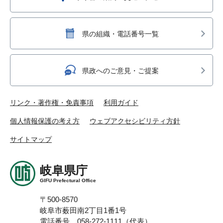
県の組織・電話番号一覧
県政へのご意見・ご提案
リンク・著作権・免責事項
利用ガイド
個人情報保護の考え方
ウェブアクセシビリティ方針
サイトマップ
岐阜県庁
GIFU Prefectural Office
〒500-8570
岐阜市薮田南2丁目1番1号
電話番号 058-272-1111（代表）