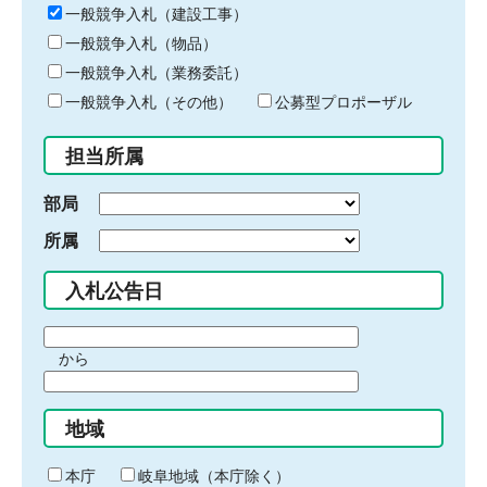
キ
一般競争入札（建設工事）
ー
一般競争入札（物品）
ワ
一般競争入札（業務委託）
ー
ド
一般競争入札（その他）
公募型プロポーザル
を
入
担当所属
力
部局
所属
入札公告日
期
から
間
期
の
間
始
地域
の
ま
終
り
わ
本庁
岐阜地域（本庁除く）