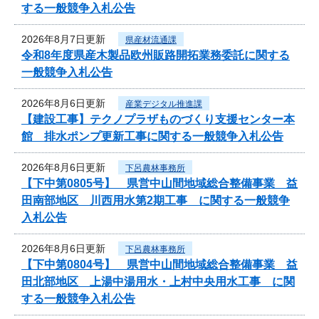
する一般競争入札公告
2026年8月7日更新
県産材流通課
令和8年度県産木製品欧州販路開拓業務委託に関する
一般競争入札公告
2026年8月6日更新
産業デジタル推進課
【建設工事】テクノプラザものづくり支援センター本
館 排水ポンプ更新工事に関する一般競争入札公告
2026年8月6日更新
下呂農林事務所
【下中第0805号】 県営中山間地域総合整備事業 益
田南部地区 川西用水第2期工事 に関する一般競争
入札公告
2026年8月6日更新
下呂農林事務所
【下中第0804号】 県営中山間地域総合整備事業 益
田北部地区 上湯中湯用水・上村中央用水工事 に関
する一般競争入札公告