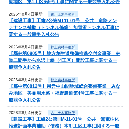
期地区 第1工区第9号工事に関する一般競争入札公告
2026年8月4日更新
古川土木事務所
【建設工事】工維2公第MT11-01号 公共 道路メン
テナンス補助（トンネル修繕）加賀沢トンネル工事に
関する一般競争入札公告
2026年8月4日更新
郡上農林事務所
【郡林第0805号】地方創生道整備推進交付金事業 林
道二間手から水沢上線（4工区）開設工事に関する一
般競争入札公告
2026年8月4日更新
郡上農林事務所
【郡中第0812号】県営中山間地域総合整備事業 みな
み地区 美並用水路・福野農道第4号工事に関する一
般競争入札公告
2026年8月4日更新
古川土木事務所
【建設工事】工維2公第HM-11-01号 公共 無電柱化
推進計画事業補助（債務）本町工区工事に関する一般