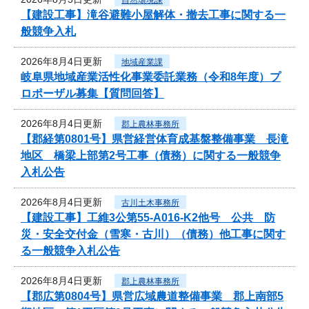
【建設工事】滝谷避難小屋解体・撤去工事に関する一
般競争入札
2026年8月4日更新
地域産業課
岐阜県地域産業活性化事業委託業務（令和8年度）プ
ロポーザル募集【質問回答】
2026年8月4日更新
郡上農林事務所
【郡経第0801号】県営経営体育成基盤整備事業 長滝
地区 橋梁上部第2号工事（債務）に関する一般競争
入札公告
2026年8月4日更新
古川土木事務所
【建設工事】工維3公第55-A016-K2他号 公共 防
災・安全交付金（雪寒・古川）（債務）他工事に関す
る一般競争入札公告
2026年8月4日更新
郡上農林事務所
【郡広第0804号】県営広域農道整備事業 郡上南部5