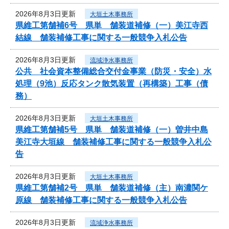
2026年8月3日更新
大垣土木事務所
県維工第舗補6号 県単 舗装道補修（一）美江寺西
結線 舗装補修工事に関する一般競争入札公告
2026年8月3日更新
流域浄水事務所
公共 社会資本整備総合交付金事業（防災・安全）水
処理（9池）反応タンク散気装置（再構築）工事（債
務）
2026年8月3日更新
大垣土木事務所
県維工第舗補5号 県単 舗装道補修（一）曽井中島
美江寺大垣線 舗装補修工事に関する一般競争入札公
告
2026年8月3日更新
大垣土木事務所
県維工第舗補2号 県単 舗装道補修（主）南濃関ケ
原線 舗装補修工事に関する一般競争入札公告
2026年8月3日更新
流域浄水事務所