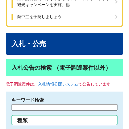
観光キャンペーンを実施」他
熱中症を予防しましょう
本
文
入札・公売
入札公告の検索 （電子調達案件以外）
電子調達案件は、
入札情報公開システム
で公告しています
キーワード検索
検
索
す
種類
る