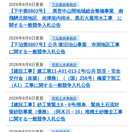
2026年8月6日更新
下呂農林事務所
【下中第0803号】 県営中山間地域総合整備事業 南
飛騨北部地区 相津垣内排水、黒石大屋用水工事 に
関する一般競争入札公告
2026年8月6日更新
下呂農林事務所
【下治第0807号】公共 復旧治山事業 寺洞地区工事
に関する一般競争入札公告
2026年8月6日更新
恵那土木事務所
【建設工事】建工第11-A01-013-1号/公共 防災・安全
交付金（改築）（債務）（（国）256号）橋梁下部工
（A1）工事に関する一般競争入札公告
2026年8月6日更新
恵那土木事務所
【建設工事】砂工第緊土8－8号/県単 緊急土石流対
策砂防事業（債務）（阿木川－16）堆積土砂撤去工事
に関する一般競争入札公告
2026年8月5日更新
自然環境課