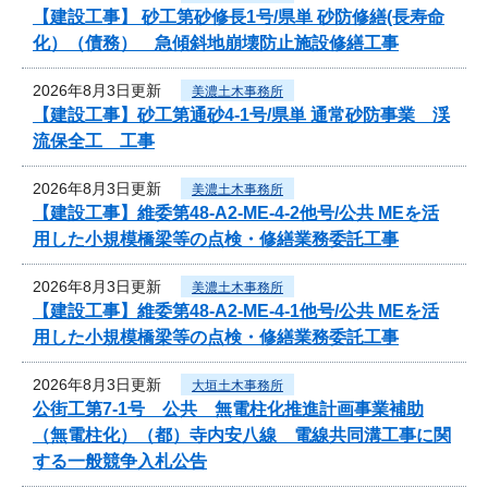
【建設工事】 砂工第砂修長1号/県単 砂防修繕(長寿命
化）（債務） 急傾斜地崩壊防止施設修繕工事
2026年8月3日更新
美濃土木事務所
【建設工事】砂工第通砂4-1号/県単 通常砂防事業 渓
流保全工 工事
2026年8月3日更新
美濃土木事務所
【建設工事】維委第48-A2-ME-4-2他号/公共 MEを活
用した小規模橋梁等の点検・修繕業務委託工事
2026年8月3日更新
美濃土木事務所
【建設工事】維委第48-A2-ME-4-1他号/公共 MEを活
用した小規模橋梁等の点検・修繕業務委託工事
2026年8月3日更新
大垣土木事務所
公街工第7-1号 公共 無電柱化推進計画事業補助
（無電柱化）（都）寺内安八線 電線共同溝工事に関
する一般競争入札公告