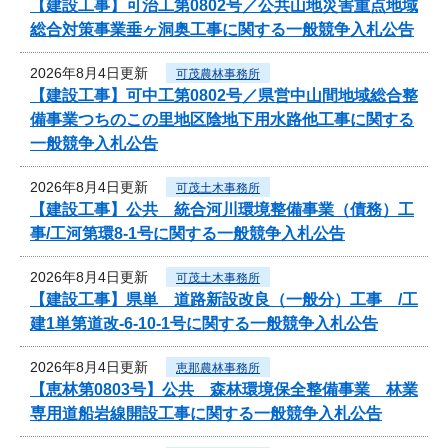
【建設工事】可治工第0802号／公共山地災害重点地域
総合対策事業垂ヶ洞奥工事に関する一般競争入札公告
2026年8月4日更新
可茂農林事務所
【建設工事】可中工第0802号／県営中山間地域総合整
備事業つちのこの里地区陰地下用水路他工事に関する
一般競争入札公告
2026年8月4日更新
可茂土木事務所
【建設工事】公共 統合河川環境整備事業（債務）工
事/工河第環8-1号に関する一般競争入札公告
2026年8月4日更新
可茂土木事務所
【建設工事】県単 道路新設改良（一般分）工事 /工
建1単第道改-6-10-1号に関する一般競争入札公告
2026年8月4日更新
恵那農林事務所
【恵林第0803号】公共 森林環境保全整備事業 林業
専用道船岩線開設工事に関する一般競争入札公告