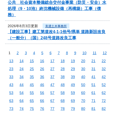
公共 社会資本整備総合交付金事業（防災・安全）水
処理（9・10池）終沈機械設備（再構築）工事（債
務）
2026年8月3日更新
美濃土木事務所
【建設工事】建工第道改4-1-1他号/県単 道路新設改良
（一般分）（国）248号道路改良工事
1
2
3
4
5
6
7
8
9
10
11
12
13
14
15
16
17
18
19
20
21
22
23
24
25
26
27
28
29
30
31
32
33
34
35
36
37
38
39
40
41
42
43
44
45
46
47
48
49
50
51
52
53
54
55
56
57
58
59
60
61
62
63
64
65
66
67
68
69
70
71
72
73
74
75
76
77
78
79
80
81
82