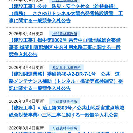
【建設工事】公共 防災・安全交付金（維持修繕）
（債務） ささゆりトンネル太陽光発電施設設置 工
事に関する一般競争入札公告
2026年8月4日更新
揖斐農林事務所
【建設工事】揖中第0802号 県営中山間地域総合整備
事業 揖斐川東部地区 中名礼用水路工事に関する一般
競争入札公告
2026年8月4日更新
多治見土木事務所
【建設関連業務】委維第48-A2-BR-7-1号 公共 道
路メンテナンス補助（トンネル・橋梁等点検調査）委
託に関する一般競争入札公告
2026年8月4日更新
可茂農林事務所
【建設工事】可治工第0803号／公共山地災害重点地域
総合対策事業小三地工事に関する一般競争入札公告
2026年8月4日更新
可茂農林事務所