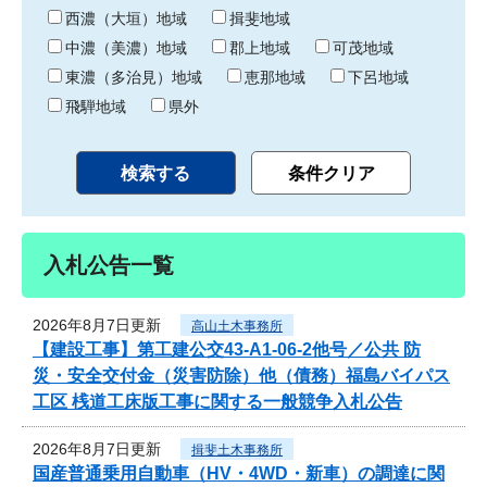
り
西濃（大垣）地域
揖斐地域
中濃（美濃）地域
郡上地域
可茂地域
東濃（多治見）地域
恵那地域
下呂地域
飛騨地域
県外
入札公告一覧
2026年8月7日更新
高山土木事務所
【建設工事】第工建公交43-A1-06-2他号／公共 防
災・安全交付金（災害防除）他（債務）福島バイパス
工区 桟道工床版工事に関する一般競争入札公告
2026年8月7日更新
揖斐土木事務所
国産普通乗用自動車（HV・4WD・新車）の調達に関