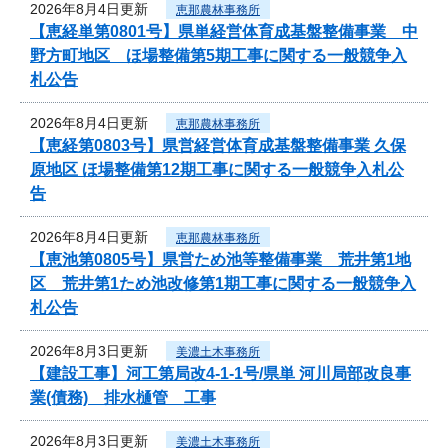
2026年8月4日更新
恵那農林事務所
【恵経単第0801号】県単経営体育成基盤整備事業 中
野方町地区 ほ場整備第5期工事に関する一般競争入
札公告
2026年8月4日更新
恵那農林事務所
【恵経第0803号】県営経営体育成基盤整備事業 久保
原地区 ほ場整備第12期工事に関する一般競争入札公
告
2026年8月4日更新
恵那農林事務所
【恵池第0805号】県営ため池等整備事業 荒井第1地
区 荒井第1ため池改修第1期工事に関する一般競争入
札公告
2026年8月3日更新
美濃土木事務所
【建設工事】河工第局改4-1-1号/県単 河川局部改良事
業(債務) 排水樋管 工事
2026年8月3日更新
美濃土木事務所