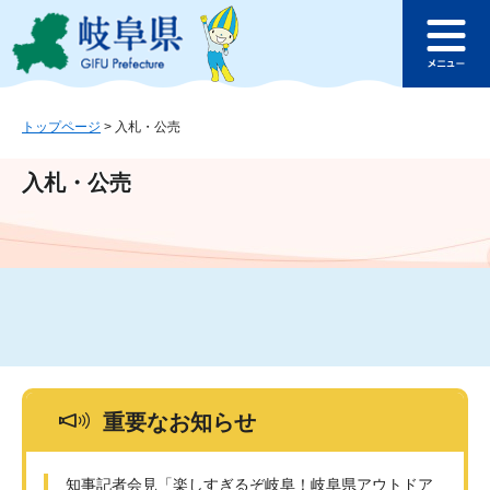
ペ
メ
このページの本文へ
ー
ニ
メ
ジ
ュ
ニ
の
ー
ュ
先
を
ー
頭
飛
トップページ
>
入札・公売
で
ば
す
し
入札・公売
。
て
本
文
へ
重要なお知らせ
知事記者会見「楽しすぎるぞ岐阜！岐阜県アウトドア