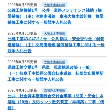
2026年8月3日更新
大垣土木事務所
公維工第橋補1号 公共 道路メンテナンス補助（橋
梁補修）（主）津島南濃線 東海大橋木曽川橋 橋梁
補修工事に関する一般競争入札公告
2026年8月3日更新
大垣土木事務所
公維工第43-047-2-1号 公共 防災・安全交付金（舗装
道補修）（主）羽島養老線 舗装補修工事に関する一般
競争入札公告
2026年8月3日更新
大垣土木事務所
県維工第交構1号 県単 現道構造改築（一般）
（一）岐阜千本松原公園自転車道線 転落防止柵更新
工事に関する一般競争入札公告
2026年8月3日更新
流域浄水事務所
公共 社会資本整備総合交付金事業（防災・安全）水
処理（10池）反応タンク散気装置（再構築）工事（債
務）