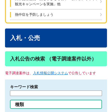
観光キャンペーンを実施」他
熱中症を予防しましょう
本
文
入札・公売
入札公告の検索 （電子調達案件以外）
電子調達案件は、
入札情報公開システム
で公告しています
キーワード検索
検
索
す
種類
る