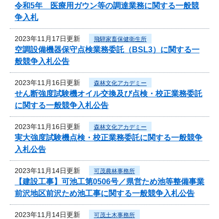
令和5年 医療用ガウン等の調達業務に関する一般競
争入札
2023年11月17日更新
飛騨家畜保健衛生所
空調設備機器保守点検業務委託（BSL3）に関する一
般競争入札公告
2023年11月16日更新
森林文化アカデミー
せん断強度試験機オイル交換及び点検・校正業務委託
に関する一般競争入札公告
2023年11月16日更新
森林文化アカデミー
実大強度試験機点検・校正業務委託に関する一般競争
入札公告
2023年11月14日更新
可茂農林事務所
【建設工事】可池工第0506号／県営ため池等整備事業
前沢地区前沢ため池工事に関する一般競争入札公告
2023年11月14日更新
可茂土木事務所