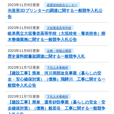
2023年11月9日更新
産業技術総合センター
光造形3Dプリンターの調達に関する一般競争入札公
告
2023年11月8日更新
大垣養老高等学校
岐阜県立大垣養老高等学校（大垣校舎・養老校舎）樹
木整備業務に関する一般競争入札公告
2023年11月8日更新
法務・情報公開課
歴史資料館書架調達に関する一般競争入札
2023年11月7日更新
下呂土木事務所
【建設工事】県単 河川局部改良事業（暮らしの安
全・安心確保対策）（債務）飛騨川 工事に関する一
般競争入札公告
2023年11月7日更新
下呂土木事務所
【建設工事】県単 通常砂防事業（暮らしの安全・安
全確保対策）（債務）般若谷 工事に関する一般競争