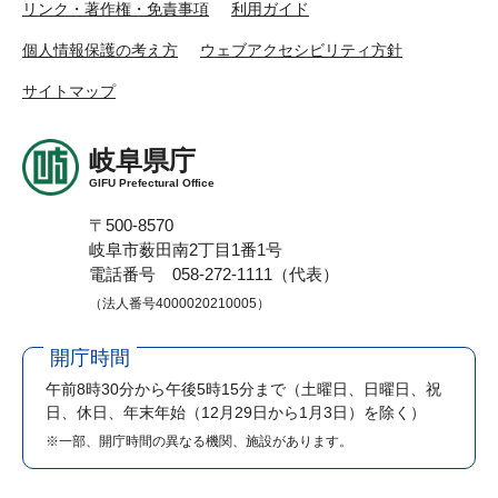
リンク・著作権・免責事項
利用ガイド
個人情報保護の考え方
ウェブアクセシビリティ方針
サイトマップ
岐阜県庁
GIFU Prefectural Office
〒500-8570
岐阜市薮田南2丁目1番1号
電話番号 058-272-1111（代表）
（法人番号4000020210005）
開庁時間
午前8時30分から午後5時15分まで
（土曜日、日曜日、祝
日、休日、年末年始（12月29日から1月3日）を除く）
※一部、開庁時間の異なる機関、施設があります。