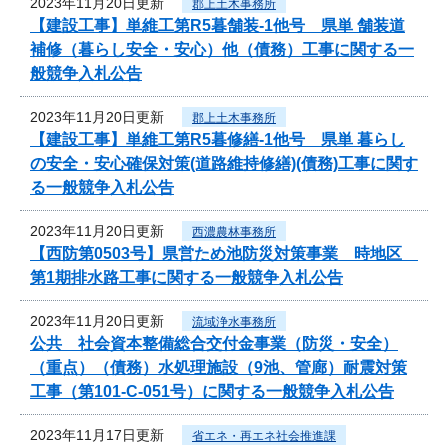
2023年11月20日更新
郡上土木事務所
【建設工事】単維工第R5暮舗装-1他号 県単 舗装道
補修（暮らし安全・安心）他（債務）工事に関する一
般競争入札公告
2023年11月20日更新
郡上土木事務所
【建設工事】単維工第R5暮修繕-1他号 県単 暮らし
の安全・安心確保対策(道路維持修繕)(債務)工事に関す
る一般競争入札公告
2023年11月20日更新
西濃農林事務所
【西防第0503号】県営ため池防災対策事業 時地区
第1期排水路工事に関する一般競争入札公告
2023年11月20日更新
流域浄水事務所
公共 社会資本整備総合交付金事業（防災・安全）
（重点）（債務）水処理施設（9池、管廊）耐震対策
工事（第101-C-051号）に関する一般競争入札公告
2023年11月17日更新
省エネ・再エネ社会推進課