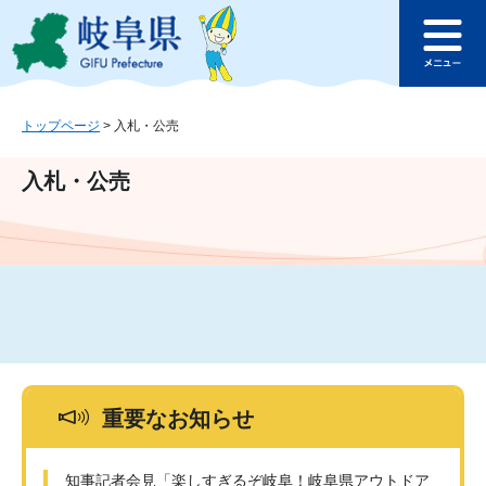
ペ
メ
このページの本文へ
ー
ニ
メ
ジ
ュ
ニ
の
ー
ュ
先
を
ー
頭
飛
トップページ
>
入札・公売
で
ば
す
し
入札・公売
。
て
本
文
へ
重要なお知らせ
知事記者会見「楽しすぎるぞ岐阜！岐阜県アウトドア