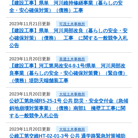
【建設工事】県単 河川維持修繕事業（暮らしの安
全・安心確保対策）（債務）工事
2023年11月21日更新
可茂土木事務所
【建設工事】県単 河川局部改良（暮らしの安全・安
心確保対策）（債務） 工事 に関する一般競争入札
公告
2023年11月20日更新
美濃土木事務所
【建設工事】河工第局改安4-9-1号/県単 河川局部改
良事業（暮らしの安全・安心確保対策費）（緊自債）
（債務）堤防天端舗装工事
2023年11月20日更新
大垣土木事務所
公砂工第急傾R5-25-1号 公共 防災・安全交付金（急傾
斜地崩壊対策事業）（債務）南部1 擁壁工工事に関
する一般競争入札公告
2023年11月20日更新
大垣土木事務所
公維工第交維HT-02-01-3号 公共 通学路緊急対策補助