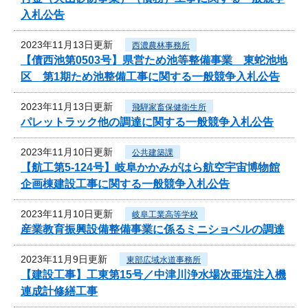
入札公告
2023年11月13日更新
西濃農林事務所
【債西池第0503号】県営ため池等整備事業 東蛇池地
区 第1期ため池整備工事に関する一般競争入札公告
2023年11月13日更新
飛騨家畜保健衛生所
パレットラック他の調達に関する一般競争入札公告
2023年11月10日更新
公共建築課
【航工第5-124号】岐阜かかみがはら航空宇宙博物館
企画棟建設工事に関する一般競争入札公告
2023年11月10日更新
岐阜工業高等学校
産業教育振興設備整備事業に係るミニショベルの調達
2023年11月9日更新
東部広域水道事務所
【建設工事】工東第15号／中津川浄水場次亜塩注入機
連成計修繕工事