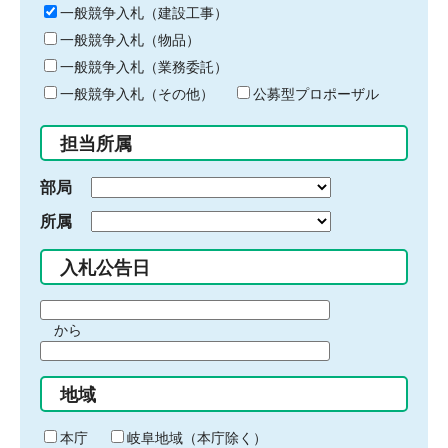
キ
一般競争入札（建設工事）
ー
一般競争入札（物品）
ワ
一般競争入札（業務委託）
ー
ド
一般競争入札（その他）
公募型プロポーザル
を
入
担当所属
力
部局
所属
入札公告日
期
から
間
期
の
間
始
地域
の
ま
終
り
わ
本庁
岐阜地域（本庁除く）