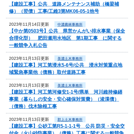
【建設工事】公共 道路メンテナンス補助（橋梁補
修）（翌債）工事/工維3第MK06-05-1他号
2023年11月14日更新
中濃農林事務所
【中か第0503号】公共 県営かんがい排水事業（保全
合理化型） 肥田瀬用水地区 第1期工事 に関する
一般競争入札公告
2023年11月13日更新
美濃土木事務所
【建設工事】河工第浸水5-6号/公共 浸水対策重点地
域緊急事業他（債務）取付道路工事
2023年11月13日更新
美濃土木事務所
【建設工事】河工第河修安1-1号/県単 河川維持修繕
事業（暮らしの安全・安心確保対策費）（浚渫債）
（債務）伐木除根工事
2023年11月13日更新
郡上土木事務所
【建設工事】公砂工第R5-1-1-1号 公共 防災・安全交
付金（火山砂防事業）（債務）工事に関する一般競争