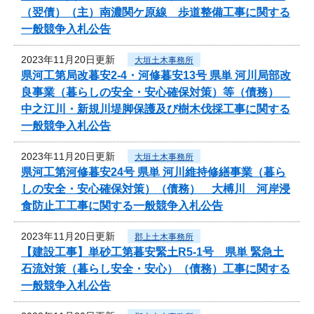
（翌債）（主）南濃関ケ原線 歩道整備工事に関する
一般競争入札公告
2023年11月20日更新
大垣土木事務所
県河工第局改暮安2-4・河修暮安13号 県単 河川局部改
良事業（暮らしの安全・安心確保対策）等（債務）
中之江川・新規川堤脚保護及び樹木伐採工事に関する
一般競争入札公告
2023年11月20日更新
大垣土木事務所
県河工第河修暮安24号 県単 河川維持修繕事業（暮ら
しの安全・安心確保対策）（債務） 大榑川 河岸浸
食防止工工事に関する一般競争入札公告
2023年11月20日更新
郡上土木事務所
【建設工事】単砂工第暮安緊土R5-1号 県単 緊急土
石流対策（暮らし安全・安心）（債務）工事に関する
一般競争入札公告