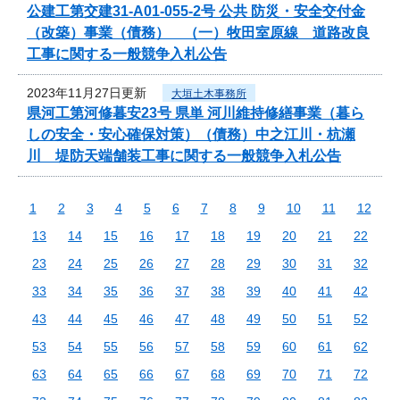
公建工第交建31-A01-055-2号 公共 防災・安全交付金
（改築）事業（債務） （一）牧田室原線 道路改良
工事に関する一般競争入札公告
2023年11月27日更新
大垣土木事務所
県河工第河修暮安23号 県単 河川維持修繕事業（暮ら
しの安全・安心確保対策）（債務）中之江川・杭瀬
川 堤防天端舗装工事に関する一般競争入札公告
1
2
3
4
5
6
7
8
9
10
11
12
13
14
15
16
17
18
19
20
21
22
23
24
25
26
27
28
29
30
31
32
33
34
35
36
37
38
39
40
41
42
43
44
45
46
47
48
49
50
51
52
53
54
55
56
57
58
59
60
61
62
63
64
65
66
67
68
69
70
71
72