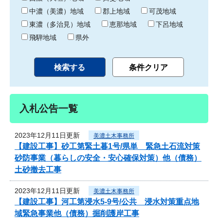
中濃（美濃）地域
郡上地域
可茂地域
東濃（多治見）地域
恵那地域
下呂地域
飛騨地域
県外
入札公告一覧
2023年12月11日更新
美濃土木事務所
【建設工事】砂工第緊土暮1号/県単 緊急土石流対策
砂防事業（暮らしの安全・安心確保対策）他（債務）
土砂撤去工事
2023年12月11日更新
美濃土木事務所
【建設工事】河工第浸水5-9号/公共 浸水対策重点地
域緊急事業他（債務）掘削護岸工事