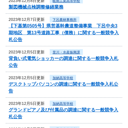
2023年12月8日更新
岐南工業高等学校
製図機械点検調整修繕業務
2023年12月7日更新
下呂農林事務所
【下基第0505号】県営基幹農道整備事業 下呂中央3
期地区 第13号道路工事（債務）に関する一般競争入
札公告
2023年12月5日更新
里川・水産振興課
背負い式電気ショッカーの調達に関する一般競争入札
公告
2023年12月5日更新
加納高等学校
デスクトップパソコンの調達に関する一般競争入札公
告
2023年12月5日更新
加納高等学校
グランドピアノ及び付属品の調達に関する一般競争入
札公告