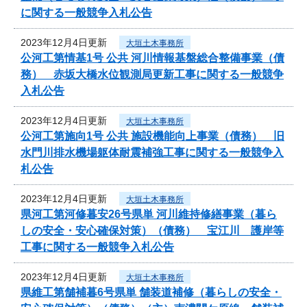
に関する一般競争入札公告
2023年12月4日更新
大垣土木事務所
公河工第情基1号 公共 河川情報基盤総合整備事業（債
務） 赤坂大橋水位観測局更新工事に関する一般競争
入札公告
2023年12月4日更新
大垣土木事務所
公河工第施向1号 公共 施設機能向上事業（債務） 旧
水門川排水機場躯体耐震補強工事に関する一般競争入
札公告
2023年12月4日更新
大垣土木事務所
県河工第河修暮安26号県単 河川維持修繕事業（暮ら
しの安全・安心確保対策）（債務） 宝江川 護岸等
工事に関する一般競争入札公告
2023年12月4日更新
大垣土木事務所
県維工第舗補暮6号県単 舗装道補修（暮らしの安全・