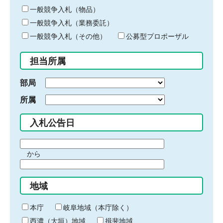
ー
一般競争入札（物品）
ワ
一般競争入札（業務委託）
ー
ド
一般競争入札（その他）
公募型プロポーザル
を
入
担当所属
力
部局
所属
入札公告日
期
から
間
期
の
間
始
地域
の
ま
終
り
わ
本庁
岐阜地域（本庁除く）
り
西濃（大垣）地域
揖斐地域