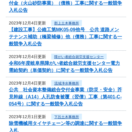
付金（火山砂防事業）（債務）工事に関する一般競争
入札公告
2023年12月4日更新
郡上土木事務所
【建設工事】公維工第MK05-09他号 公共 道路メン
テナンス補助（橋梁補修）他（債務）工事に関する一
般競争入札公告
2023年12月4日更新
障がい者総合就労支援センター
令和6年度岐阜県障がい者総合就労支援センター電力
需給契約（単価契約）に関する一般競争入札公告
2023年12月4日更新
流域浄水事務所
公共 社会資本整備総合交付金事業（防災・安全）芥
見幹線（A14）人孔防食被覆（翌債）工事（第401-C-
054号）に関する一般競争入札公告
2023年12月1日更新
下呂土木事務所
除雪機械用タイヤチェーン等の調達に関する一般競争
入札