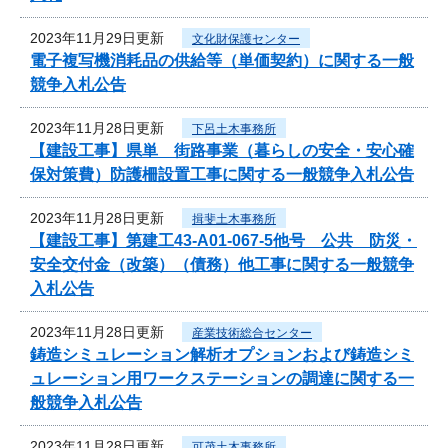
2023年11月29日更新
文化財保護センター
電子複写機消耗品の供給等（単価契約）に関する一般
競争入札公告
2023年11月28日更新
下呂土木事務所
【建設工事】県単 街路事業（暮らしの安全・安心確
保対策費）防護柵設置工事に関する一般競争入札公告
2023年11月28日更新
揖斐土木事務所
【建設工事】第建工43-A01-067-5他号 公共 防災・
安全交付金（改築）（債務）他工事に関する一般競争
入札公告
2023年11月28日更新
産業技術総合センター
鋳造シミュレーション解析オプションおよび鋳造シミ
ュレーション用ワークステーションの調達に関する一
般競争入札公告
2023年11月28日更新
可茂土木事務所