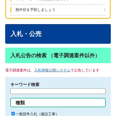
熱中症を予防しましょう
本
文
入札・公売
入札公告の検索 （電子調達案件以外）
電子調達案件は、
入札情報公開システム
で公告しています
キーワード検索
検
索
す
種類
る
キ
一般競争入札（建設工事）