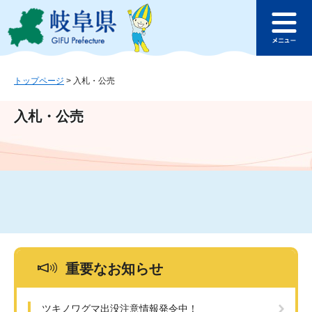
ペ
メ
このページの本文へ
ー
ニ
メ
ジ
ュ
ニ
の
ー
ュ
先
を
ー
頭
飛
トップページ
>
入札・公売
で
ば
す
し
入札・公売
。
て
本
文
へ
重要なお知らせ
ツキノワグマ出没注意情報発令中！