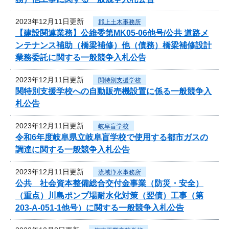
2023年12月11日更新
郡上土木事務所
【建設関連業務】公維委第MK05-06他号/公共 道路メ
ンテナンス補助（橋梁補修）他（債務）橋梁補修設計
業務委託に関する一般競争入札公告
2023年12月11日更新
関特別支援学校
関特別支援学校への自動販売機設置に係る一般競争入
札公告
2023年12月11日更新
岐阜盲学校
令和6年度岐阜県立岐阜盲学校で使用する都市ガスの
調達に関する一般競争入札公告
2023年12月11日更新
流域浄水事務所
公共 社会資本整備総合交付金事業（防災・安全）
（重点）川島ポンプ場耐水化対策（翌債）工事（第
203-A-051-1他号）に関する一般競争入札公告