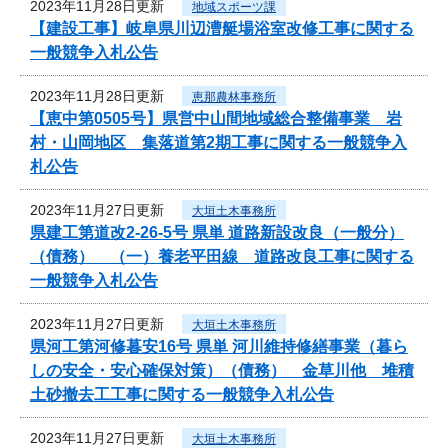
2023年11月28日更新
地域スポーツ課
【建設工事】岐阜県川辺漕艇場浴室改修工事に関する
一般競争入札公告
2023年11月28日更新
恵那農林事務所
【恵中第0505号】県営中山間地域総合整備事業 岩
村・山岡地区 集落道第2期工事に関する一般競争入
札公告
2023年11月27日更新
大垣土木事務所
県建工第道改2-26-5号 県単 道路新設改良（一般分）
（債務） （一）養老平田線 道路改良工事に関する
一般競争入札公告
2023年11月27日更新
大垣土木事務所
県河工第河修暮安16号 県単 河川維持修繕事業（暮ら
しの安全・安心確保対策）（債務） 金草川他 堆積
土砂撤去工工事に関する一般競争入札公告
2023年11月27日更新
大垣土木事務所