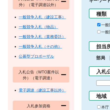
キーワー
外）（電子調達以外）
種類
一般競争入札（建設工事）
一般
一般競争入札（物品）
一般
一般競争入札（業務委託）
担当
一般競争入札（その他）
公募型プロポーザル
部局
入札
入札公告（WTO案件以
外）（電子調達）
期
間
電子調達（建設工事以外）
の
地域
始
入札参加資格
ま
本庁