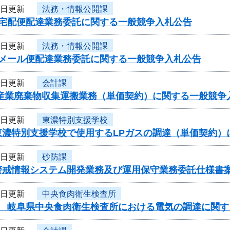
8日更新
法務・情報公開課
度宅配便配達業務委託に関する一般競争入札公告
8日更新
法務・情報公開課
度メール便配達業務委託に関する一般競争入札公告
8日更新
会計課
性産業廃棄物収集運搬業務（単価契約）に関する一般競争
8日更新
東濃特別支援学校
東濃特別支援学校で使用するLPガスの調達（単価契約）
7日更新
砂防課
警戒情報システム開発業務及び運用保守業務委託仕様書
7日更新
中央食肉衛生検査所
度 岐阜県中央食肉衛生検査所における電気の調達に関す