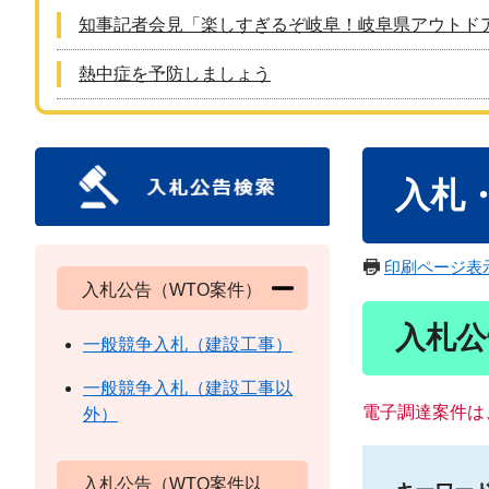
知事記者会見「楽しすぎるぞ岐阜！岐阜県アウトド
熱中症を予防しましょう
本
入札
文
印刷ページ表
入札公告（WTO案件）
入札公
一般競争入札（建設工事）
一般競争入札（建設工事以
電子調達案件は
外）
入札公告（WTO案件以