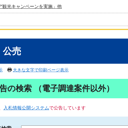
ア観光キャンペーンを実施」他
・公売
示
大きな文字で印刷ページ表示
告の検索 （電子調達案件以外）
、
入札情報公開システム
で公告しています