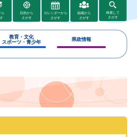
検索して
から
目的から
カレンダーから
組織から
さがす
す
さがす
さがす
さがす
教育・文化
県政情報
スポーツ・青少年
閉
閉
じ
じ
る
る