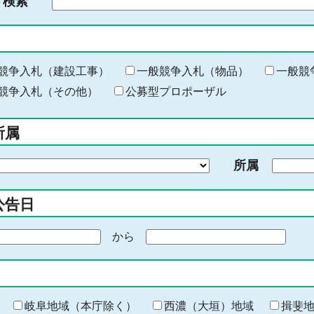
ド検索
検
索
す
る
キ
競争入札（建設工事）
一般競争入札（物品）
一般競
ー
競争入札（その他）
公募型プロポーザル
ワ
ー
所属
ド
を
所属
入
力
公告日
から
期
間
の
終
わ
岐阜地域（本庁除く）
西濃（大垣）地域
揖斐