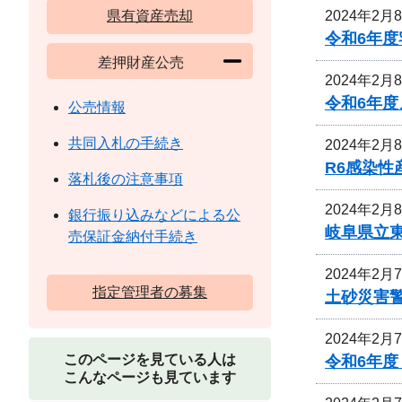
2024年2月
県有資産売却
令和6年
差押財産公売
2024年2月
令和6年
公売情報
共同入札の手続き
2024年2月
R6感染
落札後の注意事項
2024年2月
銀行振り込みなどによる公
岐阜県立
売保証金納付手続き
2024年2月
指定管理者の募集
土砂災害
2024年2月
このページを見ている人は
令和6年
こんなページも見ています