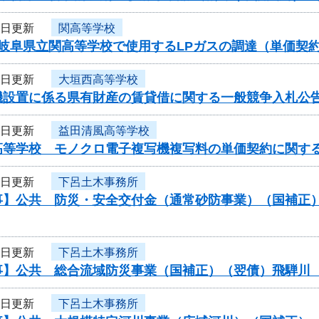
7日更新
関高等学校
度岐阜県立関高等学校で使用するLPガスの調達（単価契
7日更新
大垣西高等学校
機設置に係る県有財産の賃貸借に関する一般競争入札公
7日更新
益田清風高等学校
高等学校 モノクロ電子複写機複写料の単価契約に関す
6日更新
下呂土木事務所
事】公共 防災・安全交付金（通常砂防事業）（国補正
6日更新
下呂土木事務所
事】公共 総合流域防災事業（国補正）（翌債）飛騨川
6日更新
下呂土木事務所