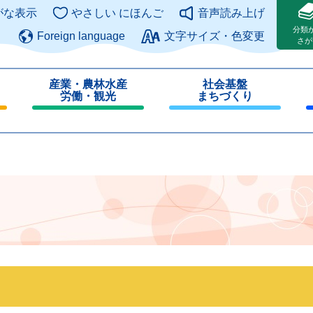
このページの本文へ
がな表示
やさしい にほんご
音声読み上げ
分類
Foreign language
文字サイズ・色変更
さが
産業・農林水産
社会基盤
労働・観光
まちづくり
閉
閉
じ
じ
る
る