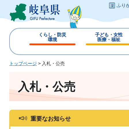
ペ
メ
ふり
ー
ニ
ジ
ュ
の
ー
先
を
くらし・防災
子ども・女性
頭
飛
環境
医療・福祉
で
ば
閉
閉
す
し
じ
じ
。
て
る
る
トップページ
>
入札・公売
本
文
へ
入札・公売
重要なお知らせ