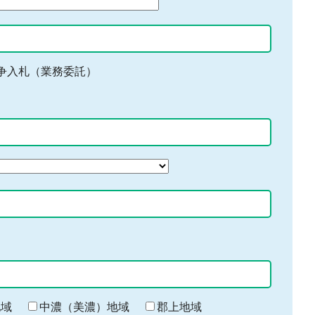
争入札（業務委託）
地域
中濃（美濃）地域
郡上地域