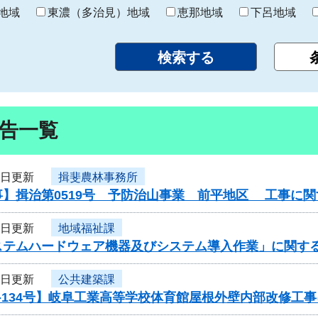
り
地域
東濃（多治見）地域
恵那地域
下呂地域
告一覧
9日更新
揖斐農林事務所
事】揖治第0519号 予防治山事業 前平地区 工事に
9日更新
地域福祉課
ステムハードウェア機器及びシステム導入作業」に関す
8日更新
公共建築課
-134号】岐阜工業高等学校体育館屋根外壁内部改修工