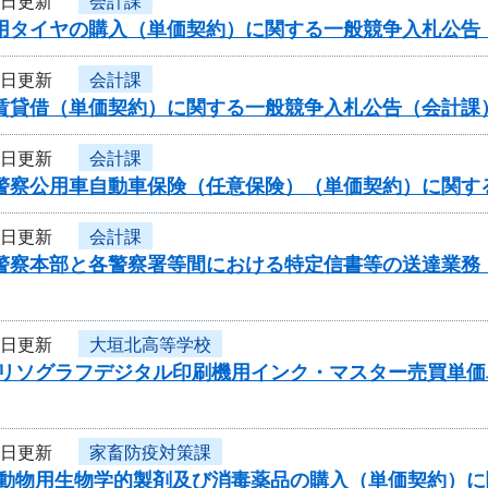
7日更新
会計課
車用タイヤの購入（単価契約）に関する一般競争入札公告
7日更新
会計課
車賃貸借（単価契約）に関する一般競争入札公告（会計課
7日更新
会計課
県警察公用車自動車保険（任意保険）（単価契約）に関す
7日更新
会計課
県警察本部と各警察署等間における特定信書等の送達業務
7日更新
大垣北高等学校
度リソグラフデジタル印刷機用インク・マスター売買単
7日更新
家畜防疫対策課
度動物用生物学的製剤及び消毒薬品の購入（単価契約）