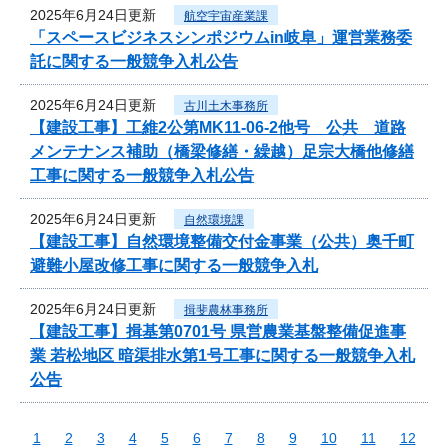
2025年6月24日更新
航空宇宙産業課
「スペースビジネスシンポジウムin岐阜」運営業務委
託に関する一般競争入札公告
2025年6月24日更新
古川土木事務所
【建設工事】工維2公第MK11-06-2他号 公共 道路
メンテナンス補助（橋梁修繕・繰越）足宗大橋他修繕
工事に関する一般競争入札公告
2025年6月24日更新
自然環境課
【建設工事】自然環境整備交付金事業（公共）奥千町
避難小屋改修工事に関する一般競争入札
2025年6月24日更新
揖斐農林事務所
【建設工事】揖基第0701号 県営農業基盤整備促進事
業 若松地区 暗渠排水第1号工事に関する一般競争入札
公告
1
2
3
4
5
6
7
8
9
10
11
12