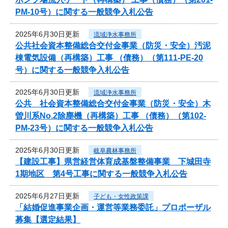
PM-10号）に関する一般競争入札公告
2025年6月30日更新
流域浄水事務所
公共社会資本整備総合交付金事業（防災・安全）汚泥
棟電気設備（再構築）工事 （債務）（第111-PE-20
号）に関する一般競争入札公告
2025年6月30日更新
流域浄水事務所
公共 社会資本整備総合交付金事業（防災・安全）木
曽川系No.2除塵機（再構築）工事 （債務）（第102-
PM-23号）に関する一般競争入札公告
2025年6月30日更新
岐阜農林事務所
【建設工事】県営経営体育成基盤整備事業 下城田寺
1期地区 第4号工事に関する一般競争入札公告
2025年6月27日更新
子ども・女性政策課
「結婚促進事業企画・運営等業務委託」プロポーザル
募集【選定結果】