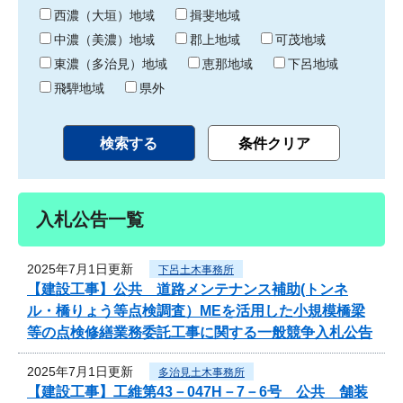
り
西濃（大垣）地域
揖斐地域
中濃（美濃）地域
郡上地域
可茂地域
東濃（多治見）地域
恵那地域
下呂地域
飛騨地域
県外
入札公告一覧
2025年7月1日更新
下呂土木事務所
【建設工事】公共 道路メンテナンス補助(トンネ
ル・橋りょう等点検調査）MEを活用した小規模橋梁
等の点検修繕業務委託工事に関する一般競争入札公告
2025年7月1日更新
多治見土木事務所
【建設工事】工維第43－047H－7－6号 公共 舗装