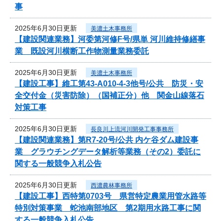
事
2025年6月30日更新
美濃土木事務所
【建設関連業務】河委第河修F号/県単 河川維持修繕事
業 既設河川横断工作物測量業務委託
2025年6月30日更新
美濃土木事務所
【建設工事】維工第43-A010-4-3他号/公共 防災・安
全交付金（災害防除）（国補正分）他 関金山線落石
対策工事
2025年6月30日更新
長良川上流河川開発工事事務所
【建設関連業務】第R7-20号/公共 内ケ谷ダム建設事
業 グラウチングデータ解析等業務（その2）委託に
関する一般競争入札公告
2025年6月30日更新
西濃農林事務所
【建設工事】西特第0703号 県営特定農業用管水路等
特別対策事業 蛇池南部地区 第2期用水路工事に関
する一般競争入札公告