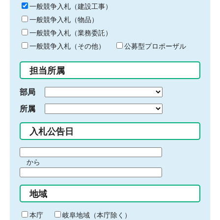
キ
一般競争入札（建設工事）
ー
一般競争入札（物品）
ワ
一般競争入札（業務委託）
ー
ド
一般競争入札（その他）
公募型プロポーザル
を
入
担当所属
力
部局
所属
入札公告日
期
から
間
期
の
間
始
地域
の
ま
終
り
わ
本庁
岐阜地域（本庁除く）