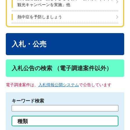
観光キャンペーンを実施」他
熱中症を予防しましょう
本
文
入札・公売
入札公告の検索 （電子調達案件以外）
電子調達案件は、
入札情報公開システム
で公告しています
キーワード検索
検
索
す
種類
る