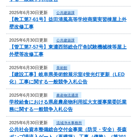
2025年6月30日更新
公共建築課
【教工第7-61号】益田清風高等学校商業実習棟屋上外
壁改修工事
2025年6月30日更新
公共建築課
【管工第7-57号】東濃西部総合庁舎試験機械棟等屋上
外壁等改修工事
2025年6月30日更新
美術館
【建設工事】岐阜県美術館展示室4蛍光灯更新（LED
化）工事に関する一般競争入札公告
2025年6月30日更新
農産物流通課
学校給食における県産農産物利用拡大支援事業委託業
務に関する一般競争入札公告
2025年6月30日更新
流域浄水事務所
公共社会資本整備総合交付金事業（防災・安全）長森
ポンプ場流入ゲート（再構築） 工事（債務）（第201-