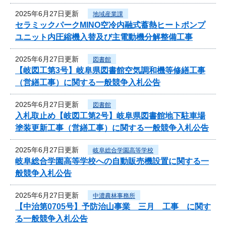
2025年6月27日更新
地域産業課
セラミックパークMINO空冷内融式蓄熱ヒートポンプ
ユニット内圧縮機入替及び主電動機分解整備工事
2025年6月27日更新
図書館
【岐図工第3号】岐阜県図書館空気調和機等修繕工事
（営繕工事）に関する一般競争入札公告
2025年6月27日更新
図書館
入札取止め【岐図工第2号】岐阜県図書館地下駐車場
塗装更新工事（営繕工事）に関する一般競争入札公告
2025年6月27日更新
岐阜総合学園高等学校
岐阜総合学園高等学校への自動販売機設置に関する一
般競争入札公告
2025年6月27日更新
中濃農林事務所
【中治第0705号】予防治山事業 三月 工事 に関す
る一般競争入札公告