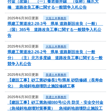
付金（改築） （一）養老垂井線 （仮称）橋爪大
橋 道路改良工事に関する一般競争入札公告
2025年6月30日更新
大垣土木事務所
県建工第道改2-28-3号 県単 道路新設改良（一般）
（国）365号 道路改良工事に関する一般競争入札公
告
2025年6月30日更新
大垣土木事務所
県建工第道改2-26-2号 県単 道路新設改良（一般
分） （主）北方多度線 道路改良工事に関する一般
競争入札公告
2025年6月30日更新
美濃土木事務所
【建設工事】砂工第砂修長1号/県単 砂防修繕（長寿命
化） 急傾斜地崩壊防止施設修繕工事
2025年6月30日更新
美濃土木事務所
【建設工事】砂工第急傾080号/公共 防災・安全交付金
（急傾斜地崩壊対策事業） 急傾斜地崩壊防止施設工