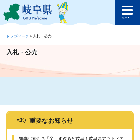
ペ
メ
このページの本文へ
ー
ニ
メ
ジ
ュ
ニ
の
ー
ュ
先
を
ー
頭
飛
トップページ
>
入札・公売
で
ば
す
し
入札・公売
。
て
本
文
へ
重要なお知らせ
知事記者会見「楽しすぎるぞ岐阜！岐阜県アウトドア