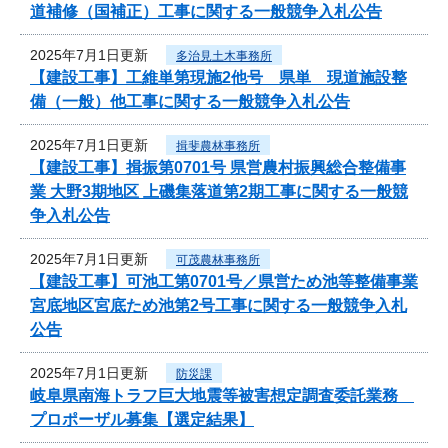
道補修（国補正）工事に関する一般競争入札公告
2025年7月1日更新
多治見土木事務所
【建設工事】工維単第現施2他号 県単 現道施設整
備（一般）他工事に関する一般競争入札公告
2025年7月1日更新
揖斐農林事務所
【建設工事】揖振第0701号 県営農村振興総合整備事
業 大野3期地区 上磯集落道第2期工事に関する一般競
争入札公告
2025年7月1日更新
可茂農林事務所
【建設工事】可池工第0701号／県営ため池等整備事業
宮底地区宮底ため池第2号工事に関する一般競争入札
公告
2025年7月1日更新
防災課
岐阜県南海トラフ巨大地震等被害想定調査委託業務
プロポーザル募集【選定結果】