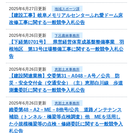
2025年6月27日更新
地域スポーツ課
【建設工事】岐阜メモリアルセンターふれ愛ドーム床
改修工事に関する一般競争入札公告
2025年6月26日更新
下呂農林事務所
【下経第0701号】 県営経営体育成基盤整備事業 羽
根地区 第13号ほ場整備工事に関する一般競争入札公
告
2025年6月26日更新
恵那土木事務所
【建設関連業務】交委第31－A048－A号／公共 防
災・安全交付金（交通安全）（主）恵那白川線 歩道
測量委託に関する一般競争入札公告
2025年6月26日更新
恵那土木事務所
維委第48－A2－ME－8他号/公共 道路メンテナンス
補助（トンネル・橋梁等点検調査）他 MEを活用し
た小規模橋梁等の点検・修繕委託に関する一般競争入
札公告