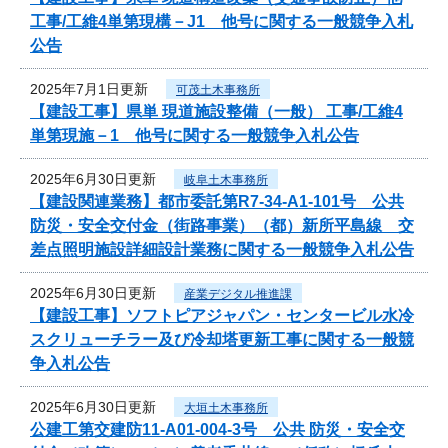
工事/工維4単第現構－J1 他号に関する一般競争入札
公告
2025年7月1日更新
可茂土木事務所
【建設工事】県単 現道施設整備（一般） 工事/工維4
単第現施－1 他号に関する一般競争入札公告
2025年6月30日更新
岐阜土木事務所
【建設関連業務】都市委託第R7-34-A1-101号 公共
防災・安全交付金（街路事業）（都）新所平島線 交
差点照明施設詳細設計業務に関する一般競争入札公告
2025年6月30日更新
産業デジタル推進課
【建設工事】ソフトピアジャパン・センタービル水冷
スクリューチラー及び冷却塔更新工事に関する一般競
争入札公告
2025年6月30日更新
大垣土木事務所
公建工第交建防11-A01-004-3号 公共 防災・安全交