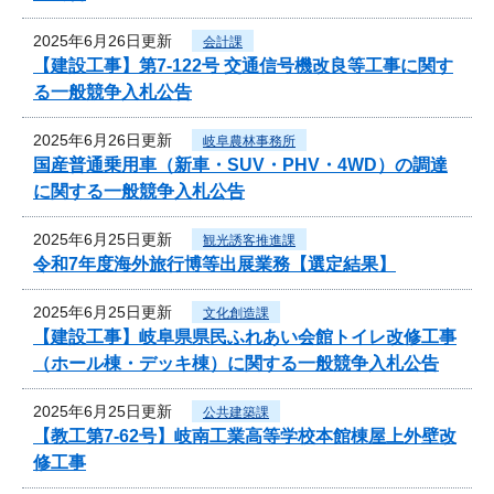
2025年6月26日更新
会計課
【建設工事】第7-122号 交通信号機改良等工事に関す
る一般競争入札公告
2025年6月26日更新
岐阜農林事務所
国産普通乗用車（新車・SUV・PHV・4WD）の調達
に関する一般競争入札公告
2025年6月25日更新
観光誘客推進課
令和7年度海外旅行博等出展業務【選定結果】
2025年6月25日更新
文化創造課
【建設工事】岐阜県県民ふれあい会館トイレ改修工事
（ホール棟・デッキ棟）に関する一般競争入札公告
2025年6月25日更新
公共建築課
【教工第7-62号】岐南工業高等学校本館棟屋上外壁改
修工事