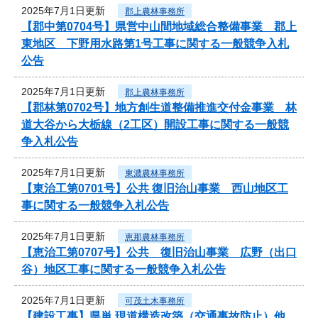
2025年7月1日更新
郡上農林事務所
【郡中第0704号】県営中山間地域総合整備事業 郡上
東地区 下野用水路第1号工事に関する一般競争入札
公告
2025年7月1日更新
郡上農林事務所
【郡林第0702号】地方創生道整備推進交付金事業 林
道大谷から大栃線（2工区）開設工事に関する一般競
争入札公告
2025年7月1日更新
東濃農林事務所
【東治工第0701号】公共 復旧治山事業 西山地区工
事に関する一般競争入札公告
2025年7月1日更新
恵那農林事務所
【恵治工第0707号】公共 復旧治山事業 広野（出口
谷）地区工事に関する一般競争入札公告
2025年7月1日更新
可茂土木事務所
【建設工事】県単 現道構造改築（交通事故防止）他