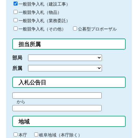
キ
一般競争入札（建設工事）
ー
一般競争入札（物品）
ワ
一般競争入札（業務委託）
ー
ド
一般競争入札（その他）
公募型プロポーザル
を
入
担当所属
力
部局
所属
入札公告日
期
から
間
期
の
間
始
地域
の
ま
終
り
わ
本庁
岐阜地域（本庁除く）