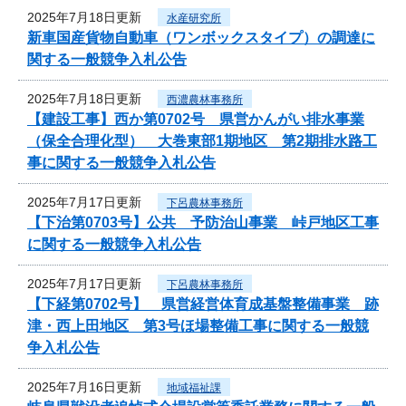
2025年7月18日更新
水産研究所
新車国産貨物自動車（ワンボックスタイプ）の調達に
関する一般競争入札公告
2025年7月18日更新
西濃農林事務所
【建設工事】西か第0702号 県営かんがい排水事業
（保全合理化型） 大巻東部1期地区 第2期排水路工
事に関する一般競争入札公告
2025年7月17日更新
下呂農林事務所
【下治第0703号】公共 予防治山事業 峠戸地区工事
に関する一般競争入札公告
2025年7月17日更新
下呂農林事務所
【下経第0702号】 県営経営体育成基盤整備事業 跡
津・西上田地区 第3号ほ場整備工事に関する一般競
争入札公告
2025年7月16日更新
地域福祉課