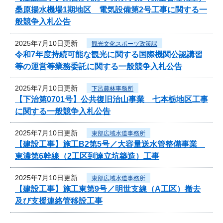
桑原揚水機場1期地区 電気設備第2号工事に関する一
般競争入札公告
2025年7月10日更新
観光文化スポーツ政策課
令和7年度持続可能な観光に関する国際機関公認講習
等の運営等業務委託に関する一般競争入札公告
2025年7月10日更新
下呂農林事務所
【下治第0701号】公共復旧治山事業 七本栃地区工事
に関する一般競争入札公告
2025年7月10日更新
東部広域水道事務所
【建設工事】施工B2第5号／大容量送水管整備事業
東濃第6幹線（2工区到達立坑築造）工事
2025年7月10日更新
東部広域水道事務所
【建設工事】施工東第9号／明世支線（A工区）撤去
及び支援連絡管移設工事