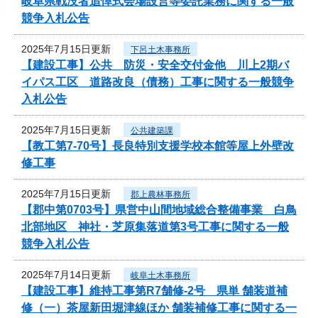
岐阜県戦没者追悼式会場設営等委託業務に関する一般
競争入札公告
2025年7月15日更新
下呂土木事務所
【建設工事】公共 防災・安全交付金他 川上2期バ
イパス工区 道路改良（債務）工事に関する一般競争
入札公告
2025年7月15日更新
公共建築課
【教工第7-70号】長良特別支援学校本館等屋上外壁改
修工事
2025年7月15日更新
郡上農林事務所
【郡中第0703号】県営中山間地域総合整備事業 白鳥
北部地区 神社・芝原集落道第3号工事に関する一般
競争入札公告
2025年7月14日更新
岐阜土木事務所
【建設工事】維持工事第R7舗修-2号 県単 舗装道補
修（一）茶屋新田堀津線ほか 舗装補修工事に関する一