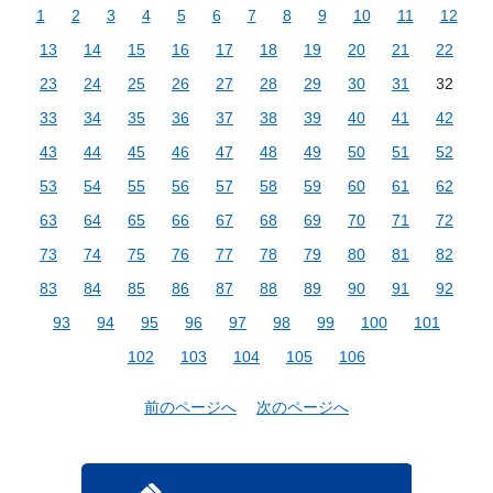
1
2
3
4
5
6
7
8
9
10
11
12
13
14
15
16
17
18
19
20
21
22
23
24
25
26
27
28
29
30
31
32
33
34
35
36
37
38
39
40
41
42
43
44
45
46
47
48
49
50
51
52
53
54
55
56
57
58
59
60
61
62
63
64
65
66
67
68
69
70
71
72
73
74
75
76
77
78
79
80
81
82
83
84
85
86
87
88
89
90
91
92
93
94
95
96
97
98
99
100
101
102
103
104
105
106
前のページへ
次のページへ