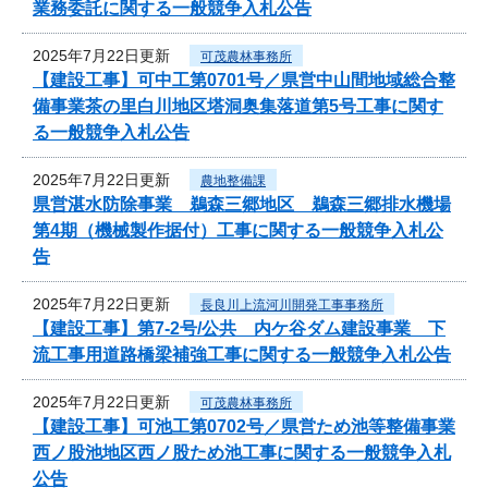
業務委託に関する一般競争入札公告
2025年7月22日更新
可茂農林事務所
【建設工事】可中工第0701号／県営中山間地域総合整
備事業茶の里白川地区塔洞奥集落道第5号工事に関す
る一般競争入札公告
2025年7月22日更新
農地整備課
県営湛水防除事業 鵜森三郷地区 鵜森三郷排水機場
第4期（機械製作据付）工事に関する一般競争入札公
告
2025年7月22日更新
長良川上流河川開発工事事務所
【建設工事】第7-2号/公共 内ケ谷ダム建設事業 下
流工事用道路橋梁補強工事に関する一般競争入札公告
2025年7月22日更新
可茂農林事務所
【建設工事】可池工第0702号／県営ため池等整備事業
西ノ股池地区西ノ股ため池工事に関する一般競争入札
公告