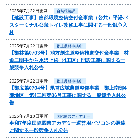
2025年7月22日更新
自然環境課
【建設工事】自然環境整備交付金事業（公共）平湯バ
スターミナル公衆トイレ改修工事に関する一般競争入
札
2025年7月22日更新
郡上農林事務所
【郡林第0703号】地方創生道整備推進交付金事業 林
道二間手から水沢上線（4工区）開設工事に関する一
般競争入札公告
2025年7月22日更新
郡上農林事務所
【郡広第0704号】県営広域農道整備事業 郡上南部4
期地区 第4工区第86号工事に関する一般競争入札公
告
2025年7月18日更新
国際園芸アカデミー
令和7年度国際園芸アカデミー運営用パソコンの調達
に関する一般競争入札公告