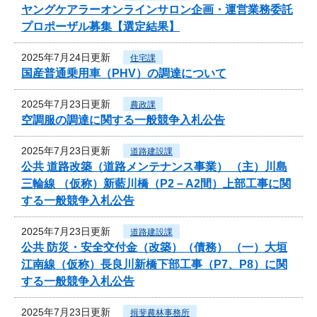
ヤングケアラーオンラインサロン企画・運営業務委託
プロポーザル募集【選定結果】
2025年7月24日更新
住宅課
国産普通乗用車（PHV）の調達について
2025年7月23日更新
農政課
空調服の調達に関する一般競争入札公告
2025年7月23日更新
道路建設課
公共 道路改築（道路メンテナンス事業） （主）川島
三輪線 （仮称）新藍川橋（P2－A2間）上部工事に関
する一般競争入札公告
2025年7月23日更新
道路建設課
公共 防災・安全交付金（改築）（債務） （一）大垣
江南線（仮称）長良川新橋下部工事（P7、P8）に関
する一般競争入札公告
2025年7月23日更新
揖斐農林事務所