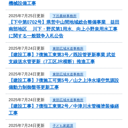
機械設備工事
2025年7月25日更新
下呂農林事務所
【下中第0702号】県営中山間地域総合整備事業 益田
南部地区 川下・野尻第1用水、向上小野泉用水工事
に関する一般競争入札公告
2025年7月24日更新
東部広域水道事務所
【建設工事】7債施工東第3号／既設管更新事業 武並
支線送水管更新（7工区JR横断）推進工事
2025年7月24日更新
東部広域水道事務所
【建設工事】7債施工可第5号／山之上浄水場空気源設
備動力制御盤等更新工事
2025年7月24日更新
東部広域水道事務所
【建設工事】7債指工東第2号／中津川水管橋塗装修繕
工事
2025年7月24日更新
子ども家庭課