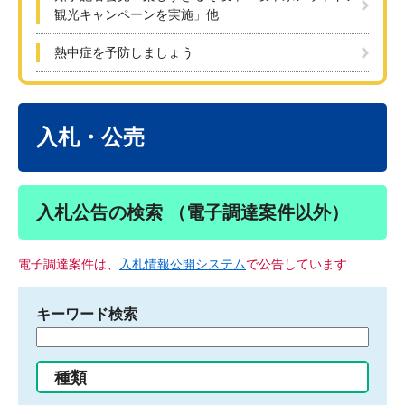
観光キャンペーンを実施」他
熱中症を予防しましょう
本
文
入札・公売
入札公告の検索 （電子調達案件以外）
電子調達案件は、
入札情報公開システム
で公告しています
キーワード検索
検
索
す
種類
る