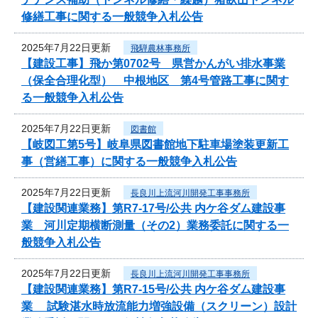
修繕工事に関する一般競争入札公告
2025年7月22日更新
飛騨農林事務所
【建設工事】飛か第0702号 県営かんがい排水事業
（保全合理化型） 中根地区 第4号管路工事に関す
る一般競争入札公告
2025年7月22日更新
図書館
【岐図工第5号】岐阜県図書館地下駐車場塗装更新工
事（営繕工事）に関する一般競争入札公告
2025年7月22日更新
長良川上流河川開発工事事務所
【建設関連業務】第R7-17号/公共 内ケ谷ダム建設事
業 河川定期横断測量（その2）業務委託に関する一
般競争入札公告
2025年7月22日更新
長良川上流河川開発工事事務所
【建設関連業務】第R7-15号/公共 内ケ谷ダム建設事
業 試験湛水時放流能力増強設備（スクリーン）設計