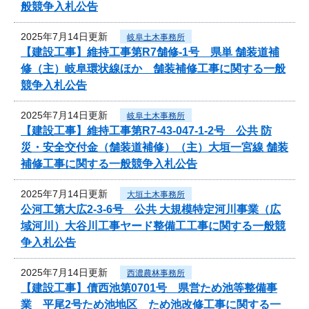
般競争入札公告
2025年7月14日更新
岐阜土木事務所
【建設工事】維持工事第R7舗修-1号 県単 舗装道補
修（主）岐阜環状線ほか 舗装補修工事に関する一般
競争入札公告
2025年7月14日更新
岐阜土木事務所
【建設工事】維持工事第R7-43-047-1-2号 公共 防
災・安全交付金（舗装道補修）（主）大垣一宮線 舗装
補修工事に関する一般競争入札公告
2025年7月14日更新
大垣土木事務所
公河工第大広2-3-6号 公共 大規模特定河川事業（広
域河川）大谷川工事ヤード整備工工事に関する一般競
争入札公告
2025年7月14日更新
西濃農林事務所
【建設工事】債西池第0701号 県営ため池等整備事
業 平尾2号ため池地区 ため池改修工事に関する一