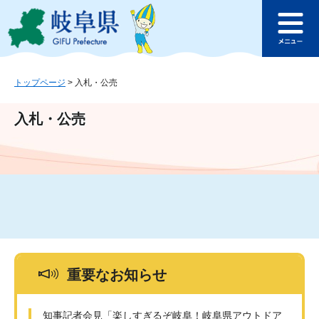
ペ
メ
このページの本文へ
ー
ニ
メ
ジ
ュ
ニ
の
ー
ュ
先
を
ー
頭
飛
トップページ
>
入札・公売
で
ば
す
し
入札・公売
。
て
本
文
へ
重要なお知らせ
知事記者会見「楽しすぎるぞ岐阜！岐阜県アウトドア