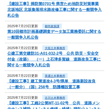
【建設工事】揖防第0701号 県営ため池防災対策事業
北坂地区 北坂集落排水路改修工事に関する一般競争入
札公告
2025年7月23日更新
都市政策課
第10回都市計画基礎調査データ加工業務委託に関する
一般競争入札公告
2025年7月22日更新
大垣土木事務所
公建工第交建防31-A01-032-2号 公共 防災・安全交
付金（改築） （一）上石津多賀線 道路改良工事に
関する一般競争入札公告
2025年7月22日更新
美濃土木事務所
【建設工事】建工第道改4-3号/県単 道路新設改良
（一般分）（国）256号 防護柵設置工事
2025年7月22日更新
古川土木事務所
【建設工事】工維2公第MT-11-02号 公共 道路メン
テナンス補助（トンネル修繕・繰越）猪臥山トンネル