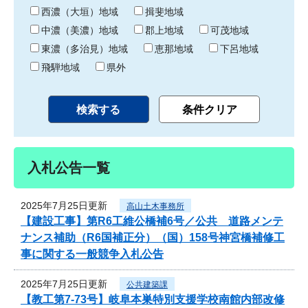
り
西濃（大垣）地域
揖斐地域
中濃（美濃）地域
郡上地域
可茂地域
東濃（多治見）地域
恵那地域
下呂地域
飛騨地域
県外
入札公告一覧
2025年7月25日更新
高山土木事務所
【建設工事】第R6工維公橋補6号／公共 道路メンテ
ナンス補助（R6国補正分）（国）158号神宮橋補修工
事に関する一般競争入札公告
2025年7月25日更新
公共建築課
【教工第7-73号】岐阜本巣特別支援学校南館内部改修