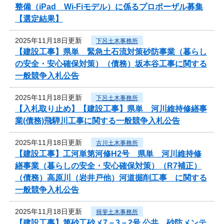
整備（iPad Wi-Fiモデル）に係るプロポーザル募集
【選定結果】
2025年11月18日更新
下呂土木事務所
【建設工事】県単 緊急土石流対策砂防事業（暮らし
の安全・安心確保対策）（債務）坂本谷工事に関する
一般競争入札公告
2025年11月18日更新
下呂土木事務所
【入札取り止め】【建設工事】県単 河川維持修繕事
業(債務)飛騨川工事に関する一般競争入札公告
2025年11月18日更新
古川土木事務所
【建設工事】工河単第河修H2号 県単 河川維持修
繕事業（暮らしの安全・安心確保対策）（R7補正）
（債務）高原川（岩井戸他）河道掘削工事 に関する
一般競争入札公告
2025年11月18日更新
揖斐土木事務所
【建設工事】第砂工砂メ7－3－2号 公共 砂防メンテ