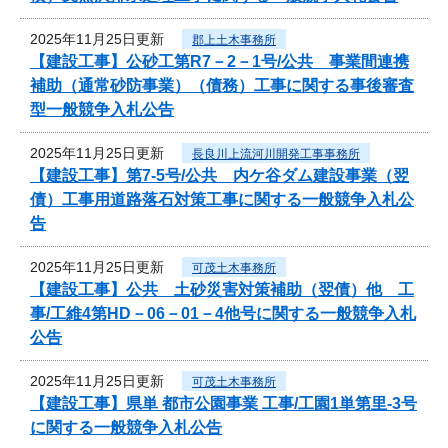
2025年11月25日更新
郡上土木事務所
【建設工事】公砂工第R7－2－1号/公共 事業間連携
補助（通常砂防事業）（債務）工事に関する事後審査
型一般競争入札公告
2025年11月25日更新
長良川上流河川開発工事事務所
【建設工事】第7-5号/公共 内ケ谷ダム建設事業（翌
債）工事用道路落石対策工事に関する一般競争入札公
告
2025年11月25日更新
可茂土木事務所
【建設工事】公共 土砂災害対策補助（翌債）他 工
事/工維4第HD－06－01－4他号に関する一般競争入札
公告
2025年11月25日更新
可茂土木事務所
【建設工事】県単 都市公園事業 工事/工園1単第里-3号
に関する一般競争入札公告