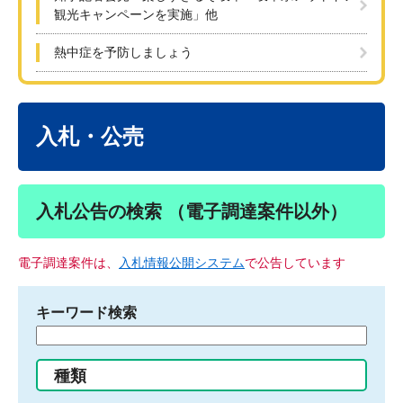
観光キャンペーンを実施」他
熱中症を予防しましょう
本
文
入札・公売
入札公告の検索 （電子調達案件以外）
電子調達案件は、
入札情報公開システム
で公告しています
キーワード検索
検
索
す
種類
る