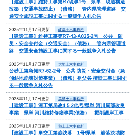
【建設工事】維持工事第R7現事1号 県単 現道構造
改築（交通事故防止）（債務） 管内県管理道路 交
通安全施設工事に関する一般競争入札公告
2025年11月17日更新
岐阜土木事務所
【建設工事】維持工事第R7-43-A035-2号 公共 防
災・安全交付金（交通安全）（債務） 管内県管理道
路 交通安全施設工事に関する一般競争入札公告
2025年11月17日更新
大垣土木事務所
公砂工第急傾R7-62-2号 公共 防災・安全交付金（急
傾斜地崩壊対策事業）（債務）祖父谷 擁壁工事に関す
る一般競争入札公告
2025年11月17日更新
美濃土木事務所
【建設工事】河工第局改4-5-2他号/県単 河川局部改良
事業 県単 河川維持修繕事業(債務） 掘削護岸工事
2025年11月17日更新
郡上土木事務所
【建設工事】単交工第崩決暮－1号/県単 崩落決壊防