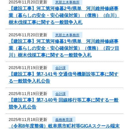
2025年11月20日更新
恵那土木事務所
【建設工事】河工第河修暮2号/県単 河川維持修繕事
業（暮らしの安全・安心確保対策）（債務）（白川）
樹木伐採工事に関する一般競争入札
2025年11月20日更新
恵那土木事務所
【建設工事】河工第河修暮1号/県単 河川維持修繕事
業（暮らしの安全・安心確保対策）（債務）（四ツ目
川）樹木伐採工事に関する一般競争入札
2025年11月19日更新
会計課
【建設工事】第7-141号 交通信号機新設等工事に関す
る一般競争入札公告
2025年11月19日更新
会計課
【建設工事】第7-140号 回線移行等工事に関する一般
競争入札公告
2025年11月18日更新
義務教育課
（令和8年度整備）岐阜県市町村等GIGAスクール端末