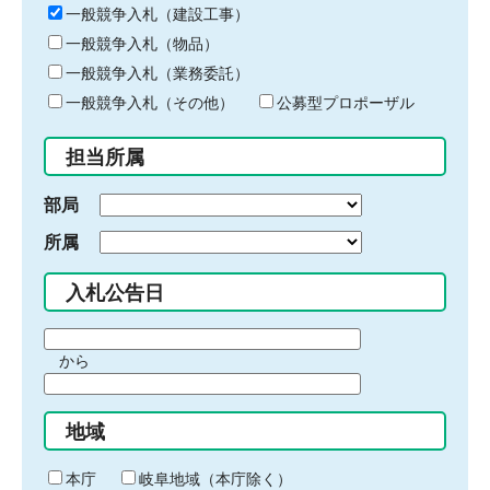
キ
一般競争入札（建設工事）
ー
一般競争入札（物品）
ワ
一般競争入札（業務委託）
ー
ド
一般競争入札（その他）
公募型プロポーザル
を
入
担当所属
力
部局
所属
入札公告日
期
から
間
期
の
間
始
地域
の
ま
終
り
わ
本庁
岐阜地域（本庁除く）