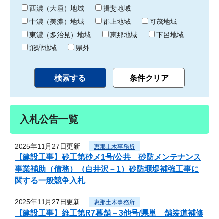
り
西濃（大垣）地域
揖斐地域
中濃（美濃）地域
郡上地域
可茂地域
東濃（多治見）地域
恵那地域
下呂地域
飛騨地域
県外
入札公告一覧
2025年11月27日更新
恵那土木事務所
【建設工事】砂工第砂メ1号/公共 砂防メンテナンス
事業補助（債務）（白井沢－1）砂防堰堤補強工事に
関する一般競争入札
2025年11月27日更新
恵那土木事務所
【建設工事】維工第R7暮舗－3他号/県単 舗装道補修