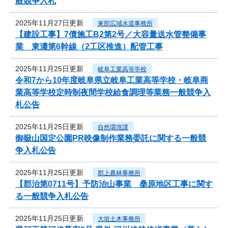
般競争入札
2025年11月27日更新
東部広域水道事務所
【建設工事】7債施工B2第2号／大容量送水管整備事
業 東濃第6幹線（2工区推進）配管工事
2025年11月25日更新
岐阜工業高等学校
令和7から10年度岐阜県立岐阜工業高等学校・岐阜商
業高等学校定時制夜間学校給食調理等業務一般競争入
札公告
2025年11月25日更新
自然環境課
御嶽山国定公園PR映像制作業務委託に関する一般競
争入札公告
2025年11月25日更新
郡上農林事務所
【郡治第0711号】予防治山事業 桑原地区工事に関す
る一般競争入札公告
2025年11月25日更新
大垣土木事務所