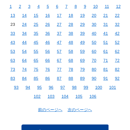
1
2
3
4
5
6
7
8
9
10
11
12
13
14
15
16
17
18
19
20
21
22
23
24
25
26
27
28
29
30
31
32
33
34
35
36
37
38
39
40
41
42
43
44
45
46
47
48
49
50
51
52
53
54
55
56
57
58
59
60
61
62
63
64
65
66
67
68
69
70
71
72
73
74
75
76
77
78
79
80
81
82
83
84
85
86
87
88
89
90
91
92
93
94
95
96
97
98
99
100
101
102
103
104
105
106
前のページへ
次のページへ