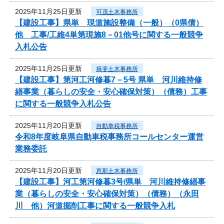
2025年11月25日更新
可茂土木事務所
【建設工事】県単 現道施設整備（一般）（0県債）
他 工事/工維4単第現施8－01他号に関する一般競争
入札公告
2025年11月25日更新
揖斐土木事務所
【建設工事】第河工河修暮7－5号 県単 河川維持修
繕事業（暮らしの安全・安心確保対策）（債務）工事
に関する一般競争入札公告
2025年11月20日更新
自動車税事務所
令和8年度岐阜県自動車税事務所コールセンター運営
業務委託
2025年11月20日更新
恵那土木事務所
【建設工事】河工第河修暮3号/県単 河川維持修繕事
業（暮らしの安全・安心確保対策）（債務）（永田
川 他）河道掘削工事に関する一般競争入札