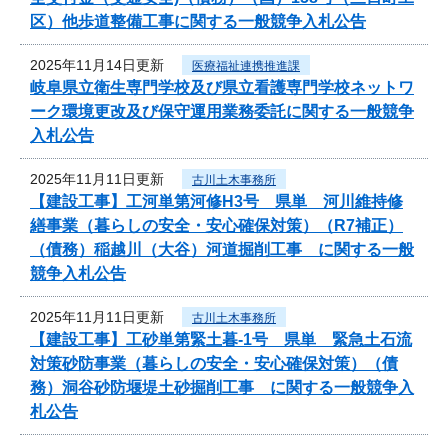
区）他歩道整備工事に関する一般競争入札公告
2025年11月14日更新
医療福祉連携推進課
岐阜県立衛生専門学校及び県立看護専門学校ネットワ
ーク環境更改及び保守運用業務委託に関する一般競争
入札公告
2025年11月11日更新
古川土木事務所
【建設工事】工河単第河修H3号 県単 河川維持修
繕事業（暮らしの安全・安心確保対策）（R7補正）
（債務）稲越川（大谷）河道掘削工事 に関する一般
競争入札公告
2025年11月11日更新
古川土木事務所
【建設工事】工砂単第緊土暮-1号 県単 緊急土石流
対策砂防事業（暮らしの安全・安心確保対策）（債
務）洞谷砂防堰堤土砂掘削工事 に関する一般競争入
札公告