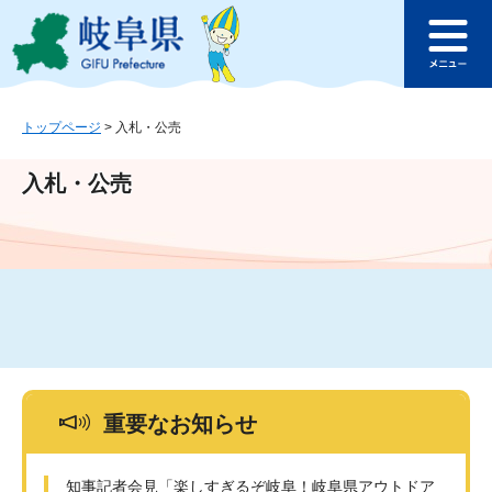
ペ
メ
このページの本文へ
ー
ニ
メ
ジ
ュ
ニ
の
ー
ュ
先
を
ー
頭
飛
トップページ
>
入札・公売
で
ば
す
し
入札・公売
。
て
本
文
へ
重要なお知らせ
知事記者会見「楽しすぎるぞ岐阜！岐阜県アウトドア