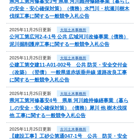
県河工第河修暮安3号 県単 河川維持修繕事業（暮らし
の安全・安心確保対策）（債務）水門川・杭瀬川樹木
伐採工事に関する一般競争入札公告
2025年11月25日更新
大垣土木事務所
公河工第広河2-4-1号 公共 広域河川改修事業（債務）
泥川掘削護岸工事に関する一般競争入札公告
2025年11月25日更新
大垣土木事務所
公建工第交建11-A01-002号 公共 防災・安全交付金
（改築）（翌債） 一般県道赤坂垂井線 道路改良工事
に関する一般競争入札公告
2025年11月25日更新
大垣土木事務所
県河工第河修暮安4号 県単 河川維持修繕事業（暮ら
しの安全・安心確保対策）（債務）犀川 他 樹木伐採
他 工事に関する一般競争入札公告
2025年11月25日更新
古川土木事務所
【建設工事】工砂公第通047-1号 公共 防災・安全