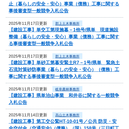
止（暮らしの安全・安心）事業（債務）工事に関する
事後審査型一般競争入札公告
2025年11月17日更新
郡上土木事務所
【建設工事】単交工第現施暮－1他号/県単 現道施設
整備（暮らしの安全・安心）事業（債務）工事に関す
る事後審査型一般競争入札公告
2025年11月17日更新
郡上土木事務所
【建設工事】単砂工第暮安緊土R7－1号/県単 緊急土
石流対策砂防事業（暮らしの安全・安心）（債務）工
事に関する事後審査型一般競争入札公告
2025年11月17日更新
岐阜農林事務所
【建設工事】県単治山事業 和井谷に関する一般競争
入札公告
2025年11月14日更新
高山土木事務所
【建設工事】第工交公緊HT-10-01号／公共 防災・安
全交付金（交通安全)（債務）（国）158号（三日町工