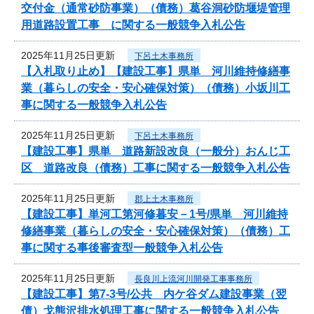
交付金（通常砂防事業）（債務）葛谷洞砂防堰堤管理
用道路設置工事 に関する一般競争入札公告
2025年11月25日更新
下呂土木事務所
【入札取り止め】【建設工事】県単 河川維持修繕事
業（暮らしの安全・安心確保対策）（債務）小坂川工
事に関する一般競争入札公告
2025年11月25日更新
下呂土木事務所
【建設工事】県単 道路新設改良（一般分）おんじ工
区 道路改良（債務）工事に関する一般競争入札公告
2025年11月25日更新
郡上土木事務所
【建設工事】単河工第河修暮安－1号/県単 河川維持
修繕事業（暮らしの安全・安心確保対策）（債務）工
事に関する事後審査型一般競争入札公告
2025年11月25日更新
長良川上流河川開発工事事務所
【建設工事】第7-3号/公共 内ケ谷ダム建設事業（翌
債）戈熊沢排水処理工事に関する一般競争入札公告