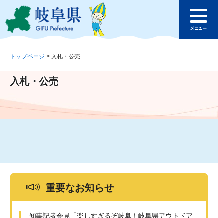
ペ
メ
このページの本文へ
ー
ニ
メ
ジ
ュ
ニ
の
ー
ュ
先
を
ー
頭
飛
トップページ
>
入札・公売
で
ば
す
し
入札・公売
。
て
本
文
へ
重要なお知らせ
知事記者会見「楽しすぎるぞ岐阜！岐阜県アウトドア