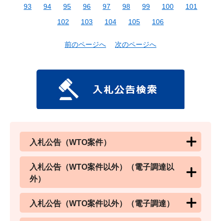
93
94
95
96
97
98
99
100
101
102
103
104
105
106
前のページへ
次のページへ
入札公告（WTO案件）
入札公告（WTO案件以外）（電子調達以
外）
入札公告（WTO案件以外）（電子調達）