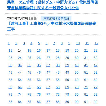
県単 ダム管理（岩村ダム・中野方ダム）電気設備保
守点検業務委託に関する一般競争入札公告
2026年2月26日更新
東部広域水道事務所
【建設工事】工東第3号／中津川浄水場電気設備修繕
工事
1
2
3
4
5
6
7
8
9
10
11
12
13
14
15
16
17
18
19
20
21
22
23
24
25
26
27
28
29
30
31
32
33
34
35
36
37
38
39
40
41
42
43
44
45
46
47
48
49
50
51
52
53
54
55
56
57
58
59
60
61
62
63
64
65
66
67
68
69
70
71
72
73
74
75
76
77
78
79
80
81
82
83
84
85
86
87
88
89
90
91
92