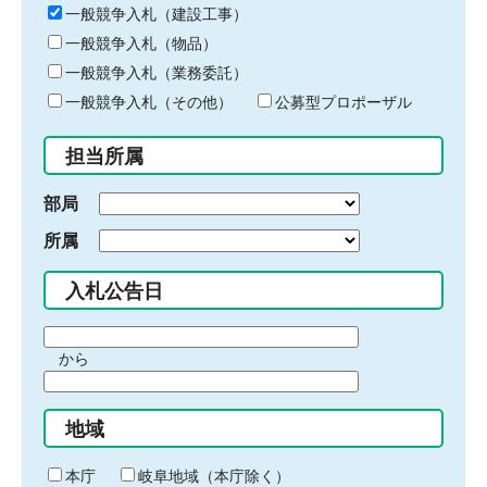
キ
一般競争入札（建設工事）
ー
一般競争入札（物品）
ワ
一般競争入札（業務委託）
ー
ド
一般競争入札（その他）
公募型プロポーザル
を
入
担当所属
力
部局
所属
入札公告日
期
から
間
期
の
間
始
地域
の
ま
終
り
わ
本庁
岐阜地域（本庁除く）