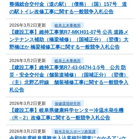
整備総合交付金（道の駅）（債務）（国）157号 道
の駅トイレ改修工事に関する一般競争入札公告
2026年3月2日更新
岐阜土木事務所
【建設工事】維持工事第R7-MKH01-07号 公共 道路メ
ンテナンス補助（橋梁補修）（国補正分）（翌債）大
野橋ほか 橋梁補修工事に関する一般競争入札公告
2026年3月2日更新
岐阜土木事務所
【建設工事】維持工事第R7-43-047H-1-5号 公共 防
災・安全交付金（舗装道補修）（国補正分）（翌債）
（主）北野乙狩線 舗装補修工事に関する一般競争入
札公告
2026年3月2日更新
保健環境研究所
【建設工事】岐阜県健康科学センター冷温水発生機
（R－2）改修工事に関する一般競争入札公告
2026年3月2日更新
観光文化スポーツ政策課
令和8年度岐阜県観光入込客統計調査にかかるアンケ