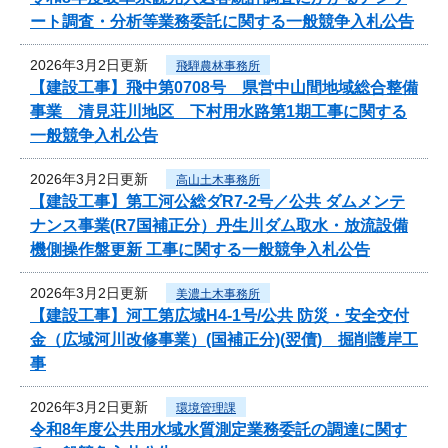
ート調査・分析等業務委託に関する一般競争入札公告
2026年3月2日更新
飛騨農林事務所
【建設工事】飛中第0708号 県営中山間地域総合整備
事業 清見荘川地区 下村用水路第1期工事に関する
一般競争入札公告
2026年3月2日更新
高山土木事務所
【建設工事】第工河公総ダR7-2号／公共 ダムメンテ
ナンス事業(R7国補正分）丹生川ダム取水・放流設備
機側操作盤更新 工事に関する一般競争入札公告
2026年3月2日更新
美濃土木事務所
【建設工事】河工第広域H4-1号/公共 防災・安全交付
金（広域河川改修事業）(国補正分)(翌債) 掘削護岸工
事
2026年3月2日更新
環境管理課
令和8年度公共用水域水質測定業務委託の調達に関す