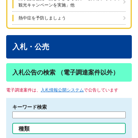
観光キャンペーンを実施」他
熱中症を予防しましょう
本
文
入札・公売
入札公告の検索 （電子調達案件以外）
電子調達案件は、
入札情報公開システム
で公告しています
キーワード検索
検
索
す
種類
る