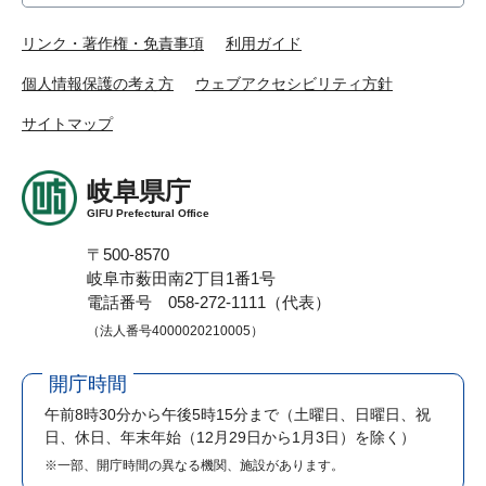
リンク・著作権・免責事項
利用ガイド
個人情報保護の考え方
ウェブアクセシビリティ方針
サイトマップ
岐阜県庁
GIFU Prefectural Office
〒500-8570
岐阜市薮田南2丁目1番1号
電話番号 058-272-1111（代表）
（法人番号4000020210005）
開庁時間
午前8時30分から午後5時15分まで
（土曜日、日曜日、祝
日、休日、年末年始（12月29日から1月3日）を除く）
※一部、開庁時間の異なる機関、施設があります。