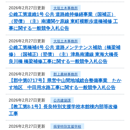
2026年2月27日更新
大垣土木事務所
公維工第道維1号 公共 道路維持修繕事業（国補正）
（翌債）（主）南濃関ケ原線 東町横断歩道橋補修 工
事に関する一般競争入札公告
2026年2月27日更新
大垣土木事務所
公維工第橋補4号 公共 道路メンテナンス補助（橋梁補
修）（国補正)（翌債）（主）津島南濃線 東海大橋長
良川橋 橋梁補修工事に関する一般競争入札公告
2026年2月27日更新
郡上農林事務所
【郡中第0717号】県営中山間地域総合整備事業 たか
す地区 中田用水路工事に関する一般競争入札公告
2026年2月27日更新
公共建築課
【教工第8-1号】長良特別支援学校本館棟内部等改修
工事
2026年2月27日更新
揖斐特別支援学校