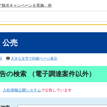
ア観光キャンペーンを実施」他
・公売
示
大きな文字で印刷ページ表示
告の検索 （電子調達案件以外）
、
入札情報公開システム
で公告しています