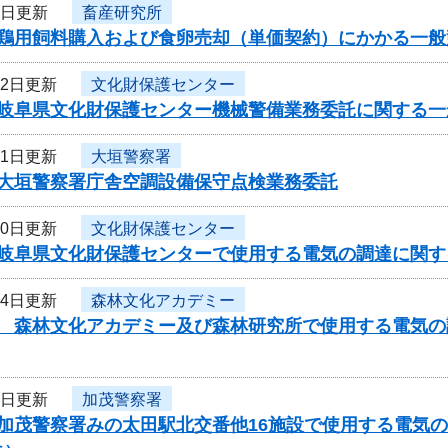
1日更新
畜産研究所
度鶏用飼料購入および食卵売却（単価契約）にかかる一
22日更新
文化財保護センター
度岐阜県文化財保護センター機械警備業務委託に関する一
21日更新
大垣警察署
度大垣警察署庁舎空調設備保守点検業務委託
20日更新
文化財保護センター
岐阜県文化財保護センターで使用する電気の調達に関する
14日更新
森林文化アカデミー
度 森林文化アカデミー及び森林研究所で使用する電気の
7日更新
加茂警察署
度加茂警察署みの太田駅北交番他16施設で使用する電気