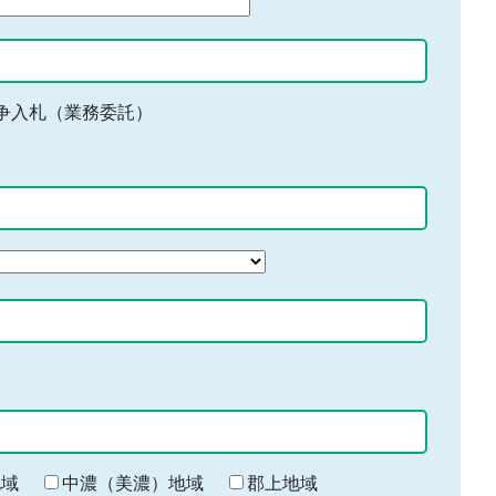
争入札（業務委託）
地域
中濃（美濃）地域
郡上地域