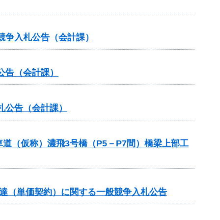
般競争入札公告（会計課）
公告（会計課）
札公告（会計課）
道（仮称）濃飛3号橋（P5－P7間）橋梁上部工
調達（単価契約）に関する一般競争入札公告