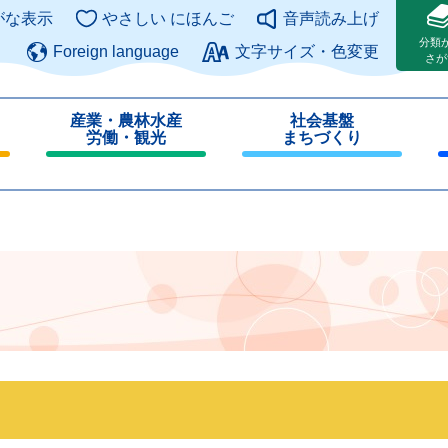
このページの本文へ
がな表示
やさしい にほんご
音声読み上げ
分類
Foreign language
文字サイズ・色変更
さが
産業・農林水産
社会基盤
労働・観光
まちづくり
閉
閉
じ
じ
る
る