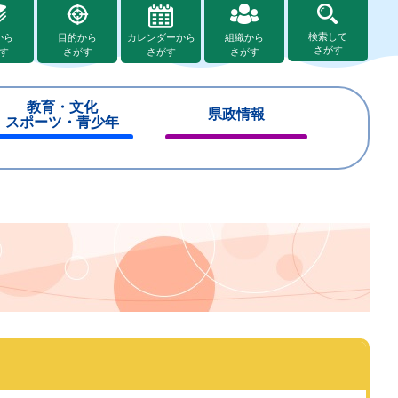
検索して
から
目的から
カレンダーから
組織から
さがす
す
さがす
さがす
さがす
教育・文化
県政情報
スポーツ・青少年
閉
閉
じ
じ
る
る