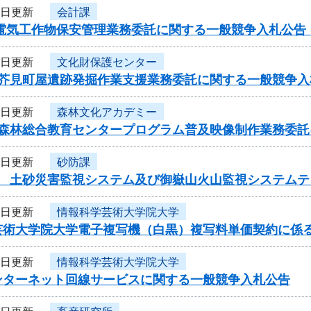
9日更新
会計課
用電気工作物保安管理業務委託に関する一般競争入札公告
9日更新
文化財保護センター
度芥見町屋遺跡発掘作業支援業務委託に関する一般競争入
6日更新
森林文化アカデミー
度森林総合教育センタープログラム普及映像制作業務委
6日更新
砂防課
度 土砂災害監視システム及び御嶽山火山監視システム
3日更新
情報科学芸術大学院大学
芸術大学院大学電子複写機（白黒）複写料単価契約に係
2日更新
情報科学芸術大学院大学
ンターネット回線サービスに関する一般競争入札公告