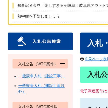
知事記者会見「楽しすぎるぞ岐阜！岐阜県アウトド
熱中症を予防しましょう
本
入札
文
印刷ページ表
入札公告（WTO案件）
入札公
一般競争入札（建設工事）
一般競争入札（建設工事以
電子調達案件は
外）
入札公告（WTO案件以