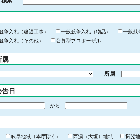
ド検索
検
索
す
る
キ
競争入札（建設工事）
一般競争入札（物品）
一般競
ー
競争入札（その他）
公募型プロポーザル
ワ
ー
所属
ド
を
所属
入
力
公告日
から
期
間
の
終
わ
岐阜地域（本庁除く）
西濃（大垣）地域
揖斐