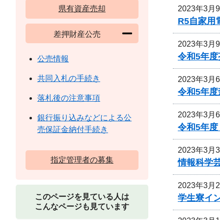
2023年3月
県有資産売却
R5自家
差押財産公売
2023年3月
令和5年
公売情報
共同入札の手続き
2023年3月
令和5年
落札後の注意事項
2023年3月
銀行振り込みなどによる公
令和5年
売保証金納付手続き
2023年3月
指定管理者の募集
情報科学
2023年3月
このページを見ている人は
学生寮イ
こんなページも見ています