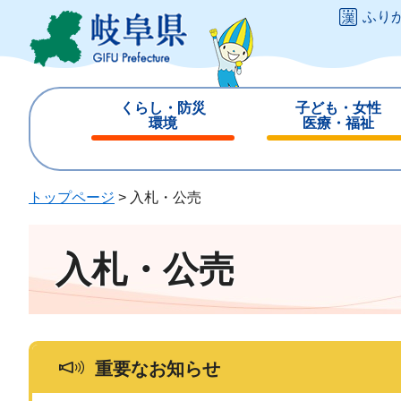
ペ
メ
ふり
ー
ニ
ジ
ュ
の
ー
先
を
くらし・防災
子ども・女性
頭
飛
環境
医療・福祉
で
ば
閉
閉
す
し
じ
じ
。
て
る
る
トップページ
>
入札・公売
本
文
へ
入札・公売
重要なお知らせ