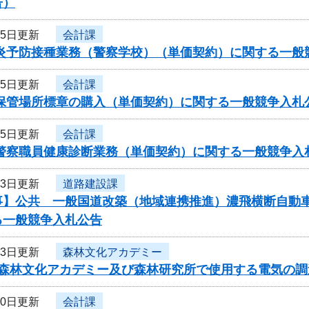
告）
25日更新
会計課
型肝炎予防接種業務（警察学校）（単価契約）に関する一
25日更新
会計課
車保管場所標章の購入（単価契約）に関する一般競争入札
25日更新
会計課
県警察職員健康診断業務（単価契約）に関する一般競争入
23日更新
道路建設課
事】公共 一般国道改築（地域連携推進）濃飛横断自動車
る一般競争入札公告
23日更新
森林文化アカデミー
度森林文化アカデミー及び森林研究所で使用する電気の
20日更新
会計課