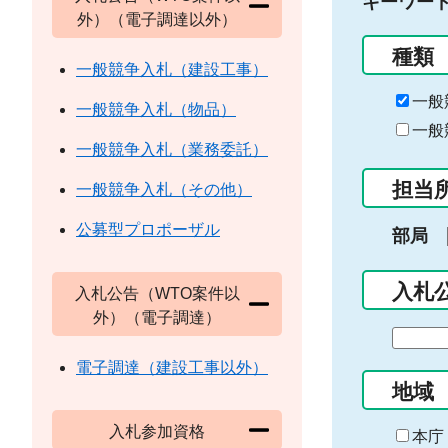
キーワー
外）（電子調達以外）
種類
一般競争入札（建設工事）
一般
一般競争入札（物品）
一般
一般競争入札（業務委託）
担当
一般競争入札（その他）
公募型プロポーザル
部局
入札
入札公告（WTO案件以
外）（電子調達）
期
間
電子調達（建設工事以外）
の
地域
始
入札参加資格
ま
本庁