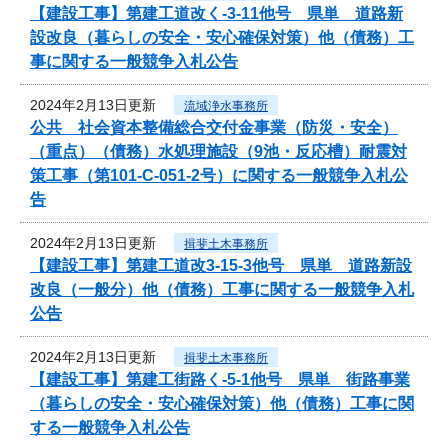
【建設工事】第建工道改く-3-11他号 県単 道路新
設改良（暮らしの安全・安心確保対策）他（債務）工
事に関する一般競争入札公告
2024年2月13日更新
流域浄水事務所
公共 社会資本整備総合交付金事業（防災・安全）
（重点）（債務）水処理施設（9池・反応槽）耐震対
策工事（第101-C-051-2号）に関する一般競争入札公
告
2024年2月13日更新
揖斐土木事務所
【建設工事】第建工道改3-15-3他号 県単 道路新設
改良（一般分）他（債務）工事に関する一般競争入札
公告
2024年2月13日更新
揖斐土木事務所
【建設工事】第建工街路く-5-1他号 県単 街路事業
（暮らしの安全・安心確保対策）他（債務）工事に関
する一般競争入札公告