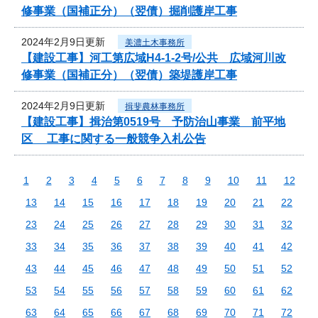
修事業（国補正分）（翌債）掘削護岸工事
2024年2月9日更新
美濃土木事務所
【建設工事】河工第広域H4-1-2号/公共 広域河川改
修事業（国補正分）（翌債）築堤護岸工事
2024年2月9日更新
揖斐農林事務所
【建設工事】揖治第0519号 予防治山事業 前平地
区 工事に関する一般競争入札公告
1
2
3
4
5
6
7
8
9
10
11
12
13
14
15
16
17
18
19
20
21
22
23
24
25
26
27
28
29
30
31
32
33
34
35
36
37
38
39
40
41
42
43
44
45
46
47
48
49
50
51
52
53
54
55
56
57
58
59
60
61
62
63
64
65
66
67
68
69
70
71
72