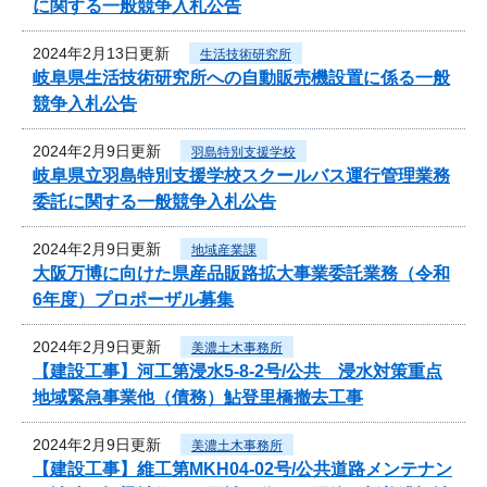
に関する一般競争入札公告
2024年2月13日更新
生活技術研究所
岐阜県生活技術研究所への自動販売機設置に係る一般
競争入札公告
2024年2月9日更新
羽島特別支援学校
岐阜県立羽島特別支援学校スクールバス運行管理業務
委託に関する一般競争入札公告
2024年2月9日更新
地域産業課
大阪万博に向けた県産品販路拡大事業委託業務（令和
6年度）プロポーザル募集
2024年2月9日更新
美濃土木事務所
【建設工事】河工第浸水5-8-2号/公共 浸水対策重点
地域緊急事業他（債務）鮎登里橋撤去工事
2024年2月9日更新
美濃土木事務所
【建設工事】維工第MKH04-02号/公共道路メンテナン