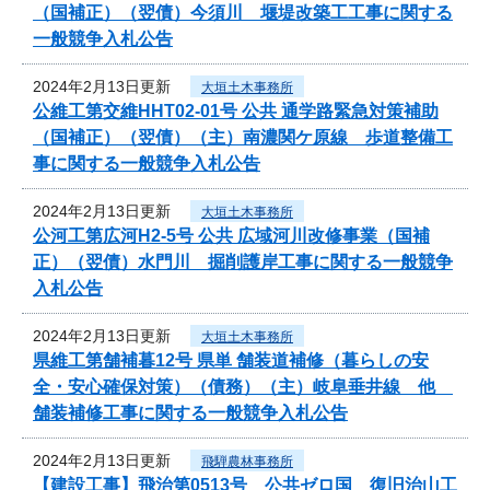
（国補正）（翌債）今須川 堰堤改築工工事に関する
一般競争入札公告
2024年2月13日更新
大垣土木事務所
公維工第交維HHT02-01号 公共 通学路緊急対策補助
（国補正）（翌債）（主）南濃関ケ原線 歩道整備工
事に関する一般競争入札公告
2024年2月13日更新
大垣土木事務所
公河工第広河H2-5号 公共 広域河川改修事業（国補
正）（翌債）水門川 掘削護岸工事に関する一般競争
入札公告
2024年2月13日更新
大垣土木事務所
県維工第舗補暮12号 県単 舗装道補修（暮らしの安
全・安心確保対策）（債務）（主）岐阜垂井線 他
舗装補修工事に関する一般競争入札公告
2024年2月13日更新
飛騨農林事務所
【建設工事】飛治第0513号 公共ゼロ国 復旧治山工