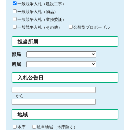
キ
一般競争入札（建設工事）
ー
一般競争入札（物品）
ワ
一般競争入札（業務委託）
ー
ド
一般競争入札（その他）
公募型プロポーザル
を
入
担当所属
力
部局
所属
入札公告日
期
から
間
期
の
間
始
地域
の
ま
終
り
わ
本庁
岐阜地域（本庁除く）