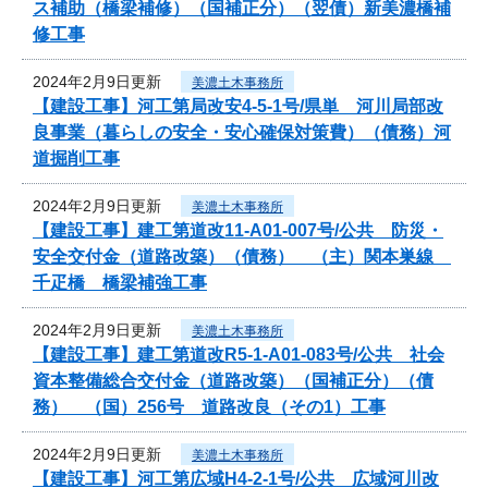
ス補助（橋梁補修）（国補正分）（翌債）新美濃橋補
修工事
2024年2月9日更新
美濃土木事務所
【建設工事】河工第局改安4-5-1号/県単 河川局部改
良事業（暮らしの安全・安心確保対策費）（債務）河
道掘削工事
2024年2月9日更新
美濃土木事務所
【建設工事】建工第道改11-A01-007号/公共 防災・
安全交付金（道路改築）（債務） （主）関本巣線
千疋橋 橋梁補強工事
2024年2月9日更新
美濃土木事務所
【建設工事】建工第道改R5-1-A01-083号/公共 社会
資本整備総合交付金（道路改築）（国補正分）（債
務） （国）256号 道路改良（その1）工事
2024年2月9日更新
美濃土木事務所
【建設工事】河工第広域H4-2-1号/公共 広域河川改