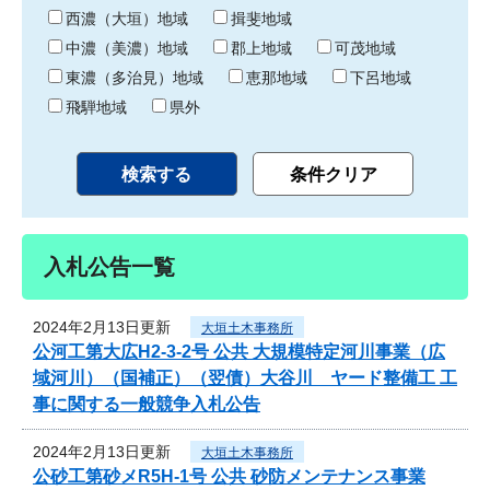
り
西濃（大垣）地域
揖斐地域
中濃（美濃）地域
郡上地域
可茂地域
東濃（多治見）地域
恵那地域
下呂地域
飛騨地域
県外
入札公告一覧
2024年2月13日更新
大垣土木事務所
公河工第大広H2-3-2号 公共 大規模特定河川事業（広
域河川）（国補正）（翌債）大谷川 ヤード整備工 工
事に関する一般競争入札公告
2024年2月13日更新
大垣土木事務所
公砂工第砂メR5H-1号 公共 砂防メンテナンス事業