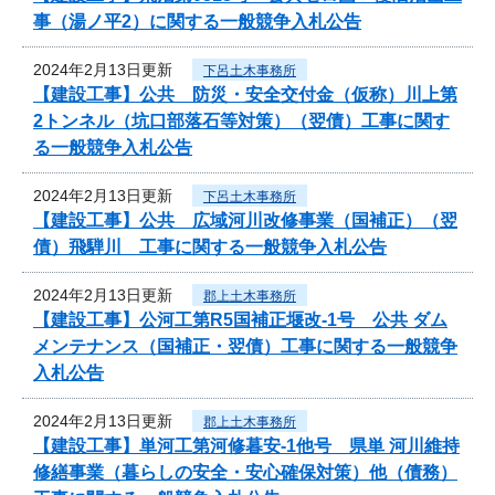
事（湯ノ平2）に関する一般競争入札公告
2024年2月13日更新
下呂土木事務所
【建設工事】公共 防災・安全交付金（仮称）川上第
2トンネル（坑口部落石等対策）（翌債）工事に関す
る一般競争入札公告
2024年2月13日更新
下呂土木事務所
【建設工事】公共 広域河川改修事業（国補正）（翌
債）飛騨川 工事に関する一般競争入札公告
2024年2月13日更新
郡上土木事務所
【建設工事】公河工第R5国補正堰改-1号 公共 ダム
メンテナンス（国補正・翌債）工事に関する一般競争
入札公告
2024年2月13日更新
郡上土木事務所
【建設工事】単河工第河修暮安-1他号 県単 河川維持
修繕事業（暮らしの安全・安心確保対策）他（債務）