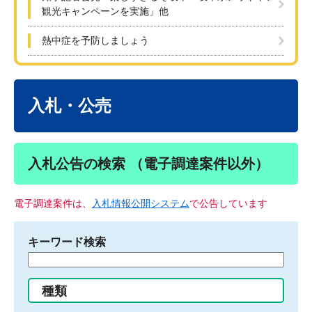
観光キャンペーンを実施」他
熱中症を予防しましょう
本
文
入札・公売
入札公告の検索 （電子調達案件以外）
電子調達案件は、
入札情報公開システム
で公告しています
キーワード検索
検
索
す
種類
る