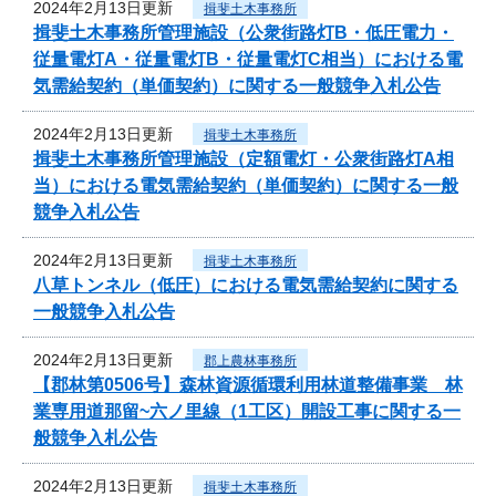
2024年2月13日更新
揖斐土木事務所
揖斐土木事務所管理施設（公衆街路灯B・低圧電力・
従量電灯A・従量電灯B・従量電灯C相当）における電
気需給契約（単価契約）に関する一般競争入札公告
2024年2月13日更新
揖斐土木事務所
揖斐土木事務所管理施設（定額電灯・公衆街路灯A相
当）における電気需給契約（単価契約）に関する一般
競争入札公告
2024年2月13日更新
揖斐土木事務所
八草トンネル（低圧）における電気需給契約に関する
一般競争入札公告
2024年2月13日更新
郡上農林事務所
【郡林第0506号】森林資源循環利用林道整備事業 林
業専用道那留~六ノ里線（1工区）開設工事に関する一
般競争入札公告
2024年2月13日更新
揖斐土木事務所