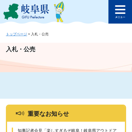
ペ
メ
このページの本文へ
ー
ニ
メ
ジ
ュ
ニ
の
ー
ュ
先
を
ー
頭
飛
トップページ
>
入札・公売
で
ば
す
し
入札・公売
。
て
本
文
へ
重要なお知らせ
知事記者会見「楽しすぎるぞ岐阜！岐阜県アウトドア