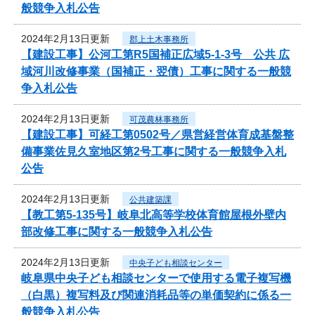
般競争入札公告
2024年2月13日更新
郡上土木事務所
【建設工事】公河工第R5国補正広域5-1-3号 公共 広
域河川改修事業（国補正・翌債）工事に関する一般競
争入札公告
2024年2月13日更新
可茂農林事務所
【建設工事】可経工第0502号／県営経営体育成基盤整
備事業佐見久室地区第2号工事に関する一般競争入札
公告
2024年2月13日更新
公共建築課
【教工第5-135号】岐阜北高等学校体育館屋根外壁内
部改修工事に関する一般競争入札公告
2024年2月13日更新
中央子ども相談センター
岐阜県中央子ども相談センターで使用する電子複写機
（白黒）複写料及び関連消耗品等の単価契約に係る一
般競争入札公告