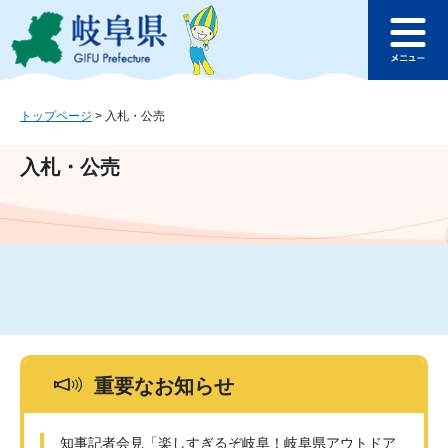
ペ
メ
このページの本文へ
ー
ニ
メ
ジ
ュ
ニ
の
ー
ュ
先
を
ー
頭
飛
トップページ
>
入札・公売
で
ば
す
し
入札・公売
。
て
本
文
へ
重要なお知らせ
知事記者会見「楽しすぎるぞ岐阜！岐阜県アウトドア