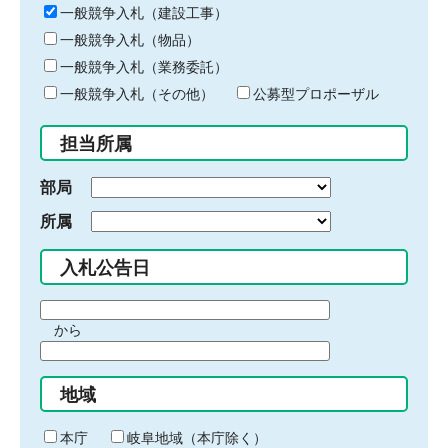
キ
一般競争入札（建設工事）
ー
一般競争入札（物品）
ワ
一般競争入札（業務委託）
ー
ド
一般競争入札（その他）
公募型プロポーザル
を
入
担当所属
力
部局
所属
入札公告日
期
から
間
期
の
間
始
地域
の
ま
終
り
わ
本庁
岐阜地域（本庁除く）