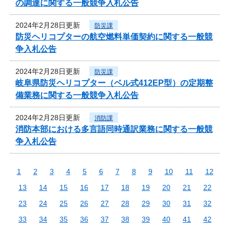
の調達に関する一般競争入札公告
2024年2月28日更新
防災課
防災ヘリコプターの航空燃料単価契約に関する一般競
争入札公告
2024年2月28日更新
防災課
岐阜県防災ヘリコプター（ベル式412EP型）の定期整
備業務に関する一般競争入札公告
2024年2月28日更新
消防課
消防本部における多言語同時通訳業務に関する一般競
争入札公告
1
2
3
4
5
6
7
8
9
10
11
12
13
14
15
16
17
18
19
20
21
22
23
24
25
26
27
28
29
30
31
32
33
34
35
36
37
38
39
40
41
42