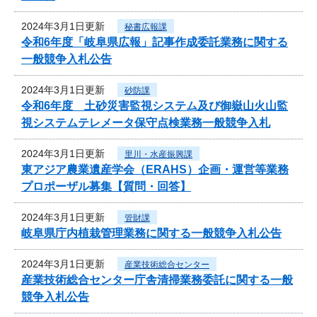
2024年3月1日更新
秘書広報課
令和6年度「岐阜県広報」記事作成委託業務に関する
一般競争入札公告
2024年3月1日更新
砂防課
令和6年度 土砂災害監視システム及び御嶽山火山監
視システムテレメータ保守点検業務一般競争入札
2024年3月1日更新
里川・水産振興課
東アジア農業遺産学会（ERAHS）企画・運営等業務
プロポーザル募集【質問・回答】
2024年3月1日更新
管財課
岐阜県庁内植栽管理業務に関する一般競争入札公告
2024年3月1日更新
産業技術総合センター
産業技術総合センター庁舎清掃業務委託に関する一般
競争入札公告