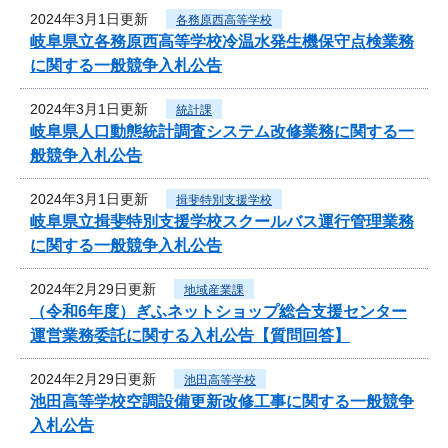
2024年3月1日更新
各務原西高等学校
岐阜県立各務原西高等学校冷温水発生機保守点検業務
に関する一般競争入札公告
2024年3月1日更新
統計課
岐阜県人口動態統計調査システム改修業務に関する一
般競争入札公告
2024年3月1日更新
揖斐特別支援学校
岐阜県立揖斐特別支援学校スクールバス運行管理業務
に関する一般競争入札公告
2024年2月29日更新
地域産業課
（令和6年度）ぎふネットショップ総合支援センター
運営業務委託に関する入札公告【質問回答】
2024年2月29日更新
池田高等学校
池田高等学校空調設備更新改修工事に関する一般競争
入札公告