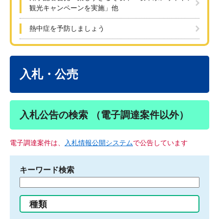
観光キャンペーンを実施」他
熱中症を予防しましょう
本
文
入札・公売
入札公告の検索 （電子調達案件以外）
電子調達案件は、
入札情報公開システム
で公告しています
キーワード検索
検
索
す
種類
る