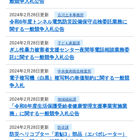
般競争入札公告
2024年2月28日更新
古川土木事務所
令和6年度トンネル電気防災設備保守点検委託業務に
関する一般競争入札公告
2024年2月28日更新
子ども家庭課
ぎふ性暴力被害者支援センター夜間等電話相談業務委
託に関する一般競争入札公告
2024年2月28日更新
中央食肉衛生検査所
電子複写機（白黒）複写料の単価契約に関する一般競
争入札
2024年2月28日更新
地域福祉課
「令和6年度生活保護受給者健康管理支援事業実施業
務」に関する一般競争入札公告
2024年2月28日更新
防災課
防災ヘリコプター「若鮎3」部品（エバポレーター）