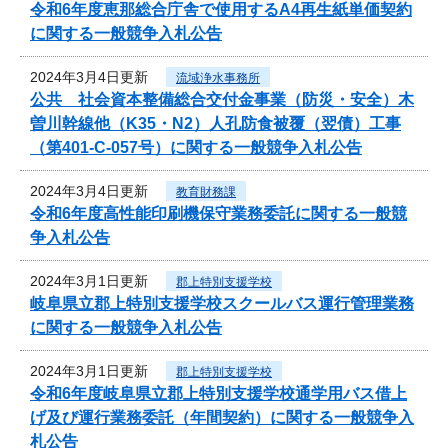
令和6年度恵那総合庁舎で使用するA4再生紙単価契約
に関する一般競争入札公告
2024年3月4日更新
流域浄水事務所
公共 社会資本整備総合交付金事業（防災・安全）木
曽川幹線他（K35・N2）人孔防食被覆（翌債）工事
（第401-C-057号）に関する一般競争入札公告
2024年3月4日更新
教育財務課
令和6年度高性能印刷機保守業務委託に関する一般競
争入札公告
2024年3月1日更新
郡上特別支援学校
岐阜県立郡上特別支援学校スクールバス運行管理業務
に関する一般競争入札公告
2024年3月1日更新
郡上特別支援学校
令和6年度岐阜県立郡上特別支援学校通学用バス借上
げ及び運行業務委託（年間契約）に関する一般競争入
札公告