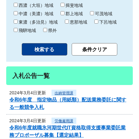
り
西濃（大垣）地域
揖斐地域
中濃（美濃）地域
郡上地域
可茂地域
東濃（多治見）地域
恵那地域
下呂地域
飛騨地域
県外
入札公告一覧
2024年3月4日更新
出納管理課
令和6年度 指定物品（用紙類）配送業務委託に関す
る一般競争入札
2024年3月4日更新
労働雇用課
令和6年度就職氷河期世代IT資格取得支援事業委託業
務プロポーザル募集【選定結果】