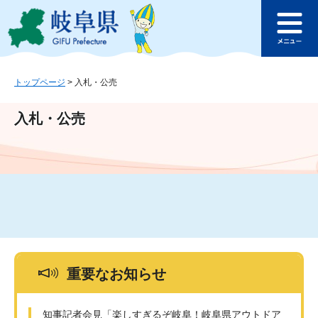
ペ
メ
このページの本文へ
ー
ニ
メ
ジ
ュ
ニ
の
ー
ュ
先
を
ー
頭
飛
トップページ
>
入札・公売
で
ば
す
し
入札・公売
。
て
本
文
へ
重要なお知らせ
知事記者会見「楽しすぎるぞ岐阜！岐阜県アウトドア