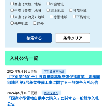
り
西濃（大垣）地域
揖斐地域
中濃（美濃）地域
郡上地域
可茂地域
東濃（多治見）地域
恵那地域
下呂地域
飛騨地域
県外
入札公告一覧
2024年5月16日更新
下呂農林事務所
【下促第0601号】県営農業基盤整備促進事業 馬瀬南
部地区 第2号基盤整備工事に関する一般競争入札公告
2024年5月16日更新
西濃保健所
「国産小型貨物自動車の購入」に関する一般競争入札
公告