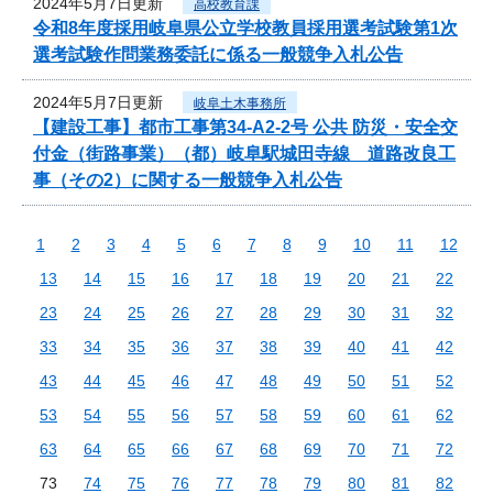
2024年5月7日更新
高校教育課
令和8年度採用岐阜県公立学校教員採用選考試験第1次
選考試験作問業務委託に係る一般競争入札公告
2024年5月7日更新
岐阜土木事務所
【建設工事】都市工事第34-A2-2号 公共 防災・安全交
付金（街路事業）（都）岐阜駅城田寺線 道路改良工
事（その2）に関する一般競争入札公告
1
2
3
4
5
6
7
8
9
10
11
12
13
14
15
16
17
18
19
20
21
22
23
24
25
26
27
28
29
30
31
32
33
34
35
36
37
38
39
40
41
42
43
44
45
46
47
48
49
50
51
52
53
54
55
56
57
58
59
60
61
62
63
64
65
66
67
68
69
70
71
72
73
74
75
76
77
78
79
80
81
82