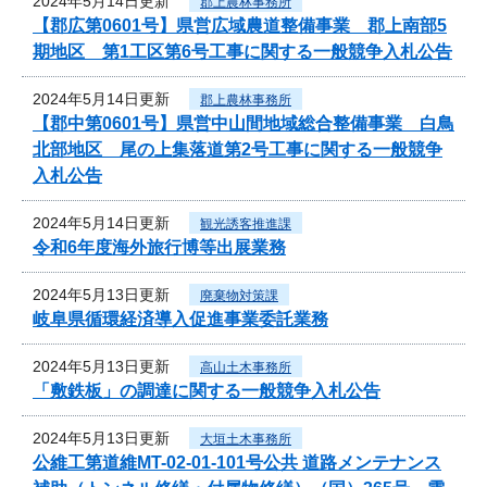
2024年5月14日更新
郡上農林事務所
【郡広第0601号】県営広域農道整備事業 郡上南部5
期地区 第1工区第6号工事に関する一般競争入札公告
2024年5月14日更新
郡上農林事務所
【郡中第0601号】県営中山間地域総合整備事業 白鳥
北部地区 尾の上集落道第2号工事に関する一般競争
入札公告
2024年5月14日更新
観光誘客推進課
令和6年度海外旅行博等出展業務
2024年5月13日更新
廃棄物対策課
岐阜県循環経済導入促進事業委託業務
2024年5月13日更新
高山土木事務所
「敷鉄板」の調達に関する一般競争入札公告
2024年5月13日更新
大垣土木事務所
公維工第道維MT-02-01-101号公共 道路メンテナンス