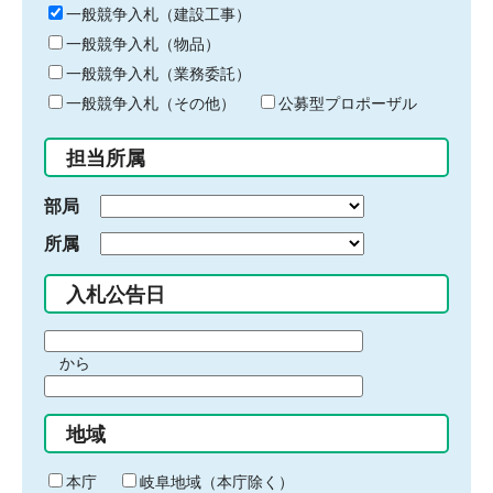
キ
一般競争入札（建設工事）
ー
一般競争入札（物品）
ワ
一般競争入札（業務委託）
ー
ド
一般競争入札（その他）
公募型プロポーザル
を
入
担当所属
力
部局
所属
入札公告日
期
から
間
期
の
間
始
地域
の
ま
終
り
わ
本庁
岐阜地域（本庁除く）