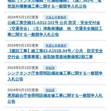
補助（トンネル修繕・付属物修繕）（国）365号 電
気室外構整備工事に関する一般競争入札公告
2024年5月13日更新
大垣土木事務所
公維工第交維31-A012-101号 公共 防災・安全交付金
（交通安全）（主）津島南濃線 他 交通安全施設工
事に関する一般競争入札公告
2024年5月13日更新
美濃土木事務所
【建設工事】維工第43-A101B-04号／公共 防災安全
交付金（雪寒事業）板取除雪基地整備第2期工事
2024年5月13日更新
管財課
シンクタンク庁舎照明設備改修工事に関する一般競争
入札公告
2024年5月13日更新
管財課
恵那総合庁舎照明設備改修工事に関する一般競争入札
公告