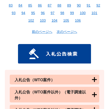
83
84
85
86
87
88
89
90
91
92
93
94
95
96
97
98
99
100
101
102
103
104
105
106
前のページへ
次のページへ
入札公告（WTO案件）
入札公告（WTO案件以外）（電子調達以
外）