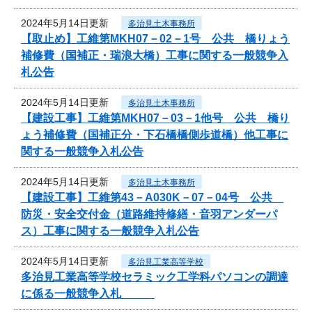
2024年5月14日更新
多治見土木事務所
【取止め】工維第MKH07－02－1号 公共 橋りょう
補修費（国補正・瑞浪大橋）工事に関する一般競争入
札公告
2024年5月14日更新
多治見土木事務所
【建設工事】工維第MKH07－03－1他号 公共 橋り
ょう補修費（国補正分・下石橋橋側歩道橋）他工事に
関する一般競争入札公告
2024年5月14日更新
多治見土木事務所
【建設工事】工維第43－A030K－07－04号 公共
防災・安全交付金（道路維持修繕・音羽アンダーパ
ス）工事に関する一般競争入札公告
2024年5月14日更新
多治見工業高等学校
多治見工業高等学校セラミック工学科パソコンの調達
に係る一般競争入札