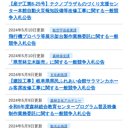
【産デ工第6-25号】テクノプラザものづくり支援セン
ター本館自動火災報知設備等改修工事に関する一般競
争入札公告
2024年5月10日更新
航空宇宙産業課
飛行機プロペラ等展示架台製作業務委託に関する一般
競争入札公告
2024年5月10日更新
森林保全課
「県営林立木販売」に関する一般競争入札公告
2024年5月9日更新
文化創造課
【建設工事】岐阜県県民ふれあい会館サラマンカホー
ル客席改修工事に関する一般競争入札公告
2024年5月9日更新
森林文化アカデミー
令和6年度森林総合教育センタープログラム普及映像
制作業務委託に関する一般競争入札公告
2024年5月9日更新
観光企画課