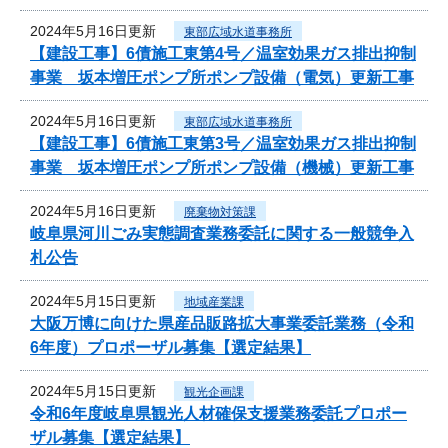
2024年5月16日更新
東部広域水道事務所
【建設工事】6債施工東第4号／温室効果ガス排出抑制
事業 坂本増圧ポンプ所ポンプ設備（電気）更新工事
2024年5月16日更新
東部広域水道事務所
【建設工事】6債施工東第3号／温室効果ガス排出抑制
事業 坂本増圧ポンプ所ポンプ設備（機械）更新工事
2024年5月16日更新
廃棄物対策課
岐阜県河川ごみ実態調査業務委託に関する一般競争入
札公告
2024年5月15日更新
地域産業課
大阪万博に向けた県産品販路拡大事業委託業務（令和
6年度）プロポーザル募集【選定結果】
2024年5月15日更新
観光企画課
令和6年度岐阜県観光人材確保支援業務委託プロポー
ザル募集【選定結果】