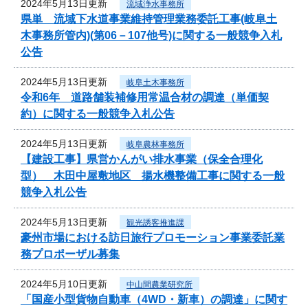
2024年5月13日更新
流域浄水事務所
県単 流域下水道事業維持管理業務委託工事(岐阜土
木事務所管内)(第06－107他号)に関する一般競争入札
公告
2024年5月13日更新
岐阜土木事務所
令和6年 道路舗装補修用常温合材の調達（単価契
約）に関する一般競争入札公告
2024年5月13日更新
岐阜農林事務所
【建設工事】県営かんがい排水事業（保全合理化
型） 木田中屋敷地区 揚水機整備工事に関する一般
競争入札公告
2024年5月13日更新
観光誘客推進課
豪州市場における訪日旅行プロモーション事業委託業
務プロポーザル募集
2024年5月10日更新
中山間農業研究所
「国産小型貨物自動車（4WD・新車）の調達」に関す