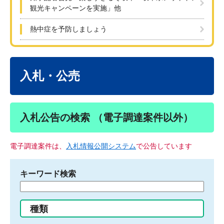
観光キャンペーンを実施」他
熱中症を予防しましょう
本
文
入札・公売
入札公告の検索 （電子調達案件以外）
電子調達案件は、
入札情報公開システム
で公告しています
キーワード検索
検
索
す
種類
る