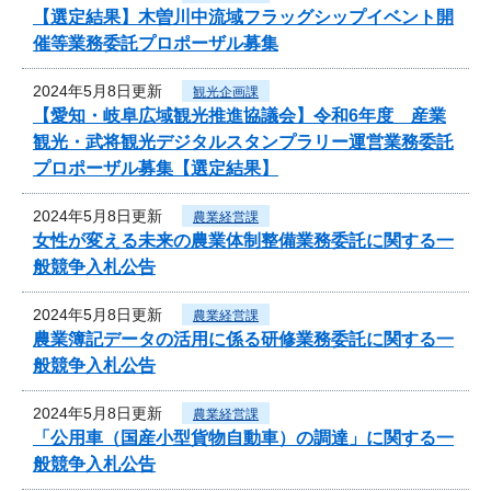
【選定結果】木曽川中流域フラッグシップイベント開
催等業務委託プロポーザル募集
2024年5月8日更新
観光企画課
【愛知・岐阜広域観光推進協議会】令和6年度 産業
観光・武将観光デジタルスタンプラリー運営業務委託
プロポーザル募集【選定結果】
2024年5月8日更新
農業経営課
女性が変える未来の農業体制整備業務委託に関する一
般競争入札公告
2024年5月8日更新
農業経営課
農業簿記データの活用に係る研修業務委託に関する一
般競争入札公告
2024年5月8日更新
農業経営課
「公用車（国産小型貨物自動車）の調達」に関する一
般競争入札公告