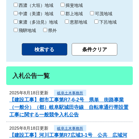
り
西濃（大垣）地域
揖斐地域
中濃（美濃）地域
郡上地域
可茂地域
東濃（多治見）地域
恵那地域
下呂地域
飛騨地域
県外
入札公告一覧
2025年8月18日更新
岐阜土木事務所
【建設工事】都市工事第R7-6-2号 県単 街路事業
（一般分）（都）岐阜駅城田寺線 自転車通行帯設置
工事に関する一般競争入札公告
2025年8月18日更新
岐阜土木事務所
【建設工事】河川工事第R7広域3-1号 公共 広域河