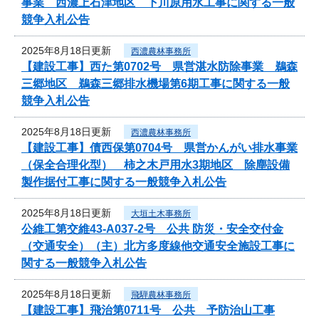
事業 西濃上石津地区 下川原用水工事に関する一般
競争入札公告
2025年8月18日更新
西濃農林事務所
【建設工事】西た第0702号 県営湛水防除事業 鵜森
三郷地区 鵜森三郷排水機場第6期工事に関する一般
競争入札公告
2025年8月18日更新
西濃農林事務所
【建設工事】債西保第0704号 県営かんがい排水事業
（保全合理化型） 柿之木戸用水3期地区 除塵設備
製作据付工事に関する一般競争入札公告
2025年8月18日更新
大垣土木事務所
公維工第交維43-A037-2号 公共 防災・安全交付金
（交通安全）（主）北方多度線他交通安全施設工事に
関する一般競争入札公告
2025年8月18日更新
飛騨農林事務所
【建設工事】飛治第0711号 公共 予防治山工事