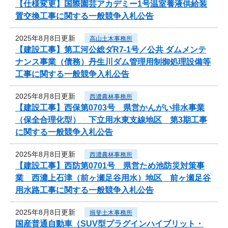
【仕様変更】国際園芸アカデミー1号温室養液供給装
置交換工事に関する一般競争入札公告
2025年8月8日更新
高山土木事務所
【建設工事】第工河公総ダR7-1号／公共 ダムメンテ
ナンス事業（債務）丹生川ダム管理用制御処理設備等
工事に関する一般競争入札公告
2025年8月8日更新
西濃農林事務所
【建設工事】西保第0703号 県営かんがい排水事業
（保全合理化型） 下立用水東支線地区 第3期工事
に関する一般競争入札公告
2025年8月8日更新
西濃農林事務所
【建設工事】西防第0701号 県営ため池防災対策事
業 西濃上石津（前ヶ瀬足谷用水）地区 前ヶ瀬足谷
用水路工事に関する一般競争入札公告
2025年8月8日更新
揖斐土木事務所
国産普通自動車（SUV型プラグインハイブリット・