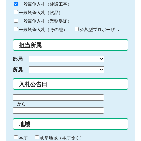
キ
一般競争入札（建設工事）
ー
一般競争入札（物品）
ワ
一般競争入札（業務委託）
ー
ド
一般競争入札（その他）
公募型プロポーザル
を
入
担当所属
力
部局
所属
入札公告日
期
から
間
期
の
間
始
地域
の
ま
終
り
わ
本庁
岐阜地域（本庁除く）