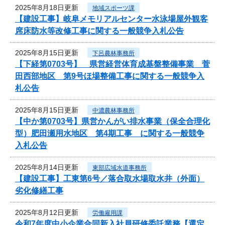
2025年8月18日更新
地域スポーツ課
【建設工事】岐阜メモリアルセンター水泳場屋外観客
席床防水等改修工事に関する一般競争入札公告
2025年8月15日更新
下呂農林事務所
【下経第0703号】 県営経営体育成基盤整備事業 菅
田西部地区 第9号ほ場整備工事に関する一般競争入
札公告
2025年8月15日更新
中濃農林事務所
【中か第0703号】県営かんがい排水事業（保全合理化
型）肥田瀬用水地区 第4期工事 に関する一般競争
入札公告
2025年8月14日更新
東部広域水道事務所
【建設工事】工東第6号／落合取水場取水井（外面）
劣化修繕工事
2025年8月12日更新
労働雇用課
令和7年度中小企業合同新入社員研修委託業務【選定