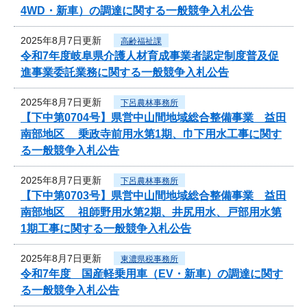
4WD・新車）の調達に関する一般競争入札公告
2025年8月7日更新
高齢福祉課
令和7年度岐阜県介護人材育成事業者認定制度普及促
進事業委託業務に関する一般競争入札公告
2025年8月7日更新
下呂農林事務所
【下中第0704号】県営中山間地域総合整備事業 益田
南部地区 乗政寺前用水第1期、巾下用水工事に関す
る一般競争入札公告
2025年8月7日更新
下呂農林事務所
【下中第0703号】県営中山間地域総合整備事業 益田
南部地区 祖師野用水第2期、井尻用水、戸部用水第
1期工事に関する一般競争入札公告
2025年8月7日更新
東濃県税事務所
令和7年度 国産軽乗用車（EV・新車）の調達に関す
る一般競争入札公告