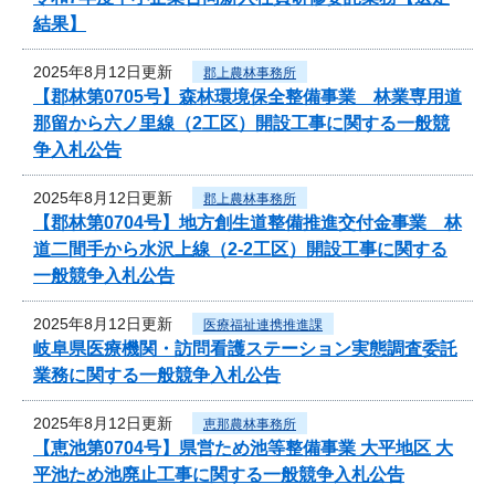
結果】
2025年8月12日更新
郡上農林事務所
【郡林第0705号】森林環境保全整備事業 林業専用道
那留から六ノ里線（2工区）開設工事に関する一般競
争入札公告
2025年8月12日更新
郡上農林事務所
【郡林第0704号】地方創生道整備推進交付金事業 林
道二間手から水沢上線（2-2工区）開設工事に関する
一般競争入札公告
2025年8月12日更新
医療福祉連携推進課
岐阜県医療機関・訪問看護ステーション実態調査委託
業務に関する一般競争入札公告
2025年8月12日更新
恵那農林事務所
【恵池第0704号】県営ため池等整備事業 大平地区 大
平池ため池廃止工事に関する一般競争入札公告