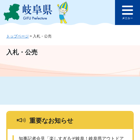
ペ
メ
このページの本文へ
ー
ニ
メ
ジ
ュ
ニ
の
ー
ュ
先
を
ー
頭
飛
トップページ
>
入札・公売
で
ば
す
し
入札・公売
。
て
本
文
へ
重要なお知らせ
知事記者会見「楽しすぎるぞ岐阜！岐阜県アウトドア