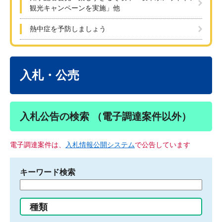
観光キャンペーンを実施」他
熱中症を予防しましょう
本
文
入札・公売
入札公告の検索 （電子調達案件以外）
電子調達案件は、
入札情報公開システム
で公告しています
キーワード検索
検
索
す
種類
る