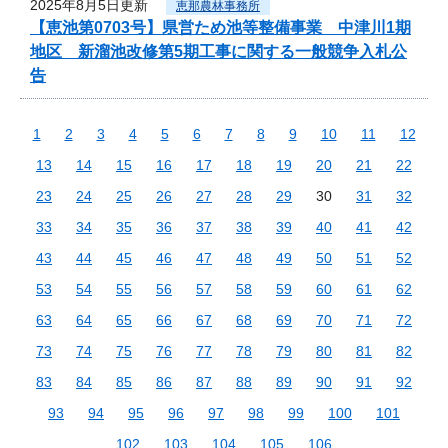
2025年8月5日更新
恵那農林事務所
【恵池第0703号】県営ため池等整備事業 中津川1期
地区 新溜池改修第5期工事に関する一般競争入札公
告
1
2
3
4
5
6
7
8
9
10
11
12
13
14
15
16
17
18
19
20
21
22
23
24
25
26
27
28
29
30
31
32
33
34
35
36
37
38
39
40
41
42
43
44
45
46
47
48
49
50
51
52
53
54
55
56
57
58
59
60
61
62
63
64
65
66
67
68
69
70
71
72
73
74
75
76
77
78
79
80
81
82
83
84
85
86
87
88
89
90
91
92
93
94
95
96
97
98
99
100
101
102
103
104
105
106