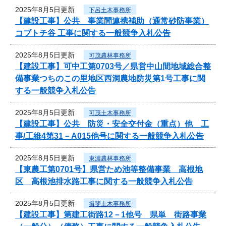
2025年8月5日更新
下呂土木事務所
【建設工事】公共 事業間連携補助（通常砂防事業）
コブトチ谷 工事に関する一般競争入札公告
2025年8月5日更新
可茂農林事務所
【建設工事】可中工第0703号／県営中山間地域総合整
備事業つちのこの里地区西洞農地防災第1号工事に関
する一般競争入札公告
2025年8月5日更新
可茂土木事務所
【建設工事】公共 防災・安全交付金（重点）他 工
事/工維4第31－A015他号に関する一般競争入札公告
2025年8月5日更新
東濃農林事務所
【東農工第0701号】県営ため池等整備事業 高根地
区 高根池排水路工事に関する一般競争入札公告
2025年8月5日更新
揖斐土木事務所
【建設工事】第建工街路12－1他号 県単 街路事業