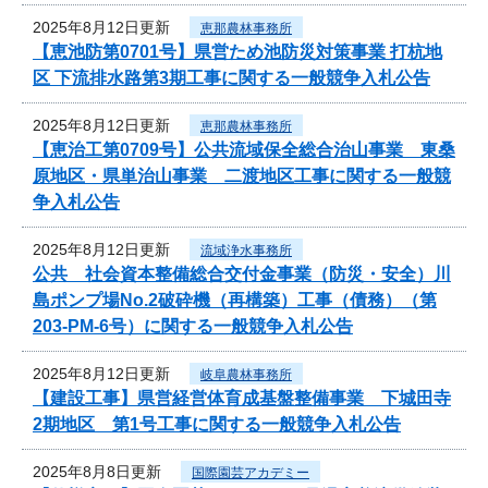
2025年8月12日更新
恵那農林事務所
【恵池防第0701号】県営ため池防災対策事業 打杭地
区 下流排水路第3期工事に関する一般競争入札公告
2025年8月12日更新
恵那農林事務所
【恵治工第0709号】公共流域保全総合治山事業 東桑
原地区・県単治山事業 二渡地区工事に関する一般競
争入札公告
2025年8月12日更新
流域浄水事務所
公共 社会資本整備総合交付金事業（防災・安全）川
島ポンプ場No.2破砕機（再構築）工事（債務）（第
203-PM-6号）に関する一般競争入札公告
2025年8月12日更新
岐阜農林事務所
【建設工事】県営経営体育成基盤整備事業 下城田寺
2期地区 第1号工事に関する一般競争入札公告
2025年8月8日更新
国際園芸アカデミー