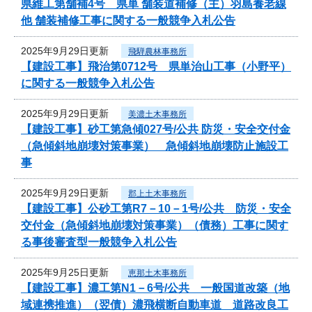
県維工第舗補4号 県単 舗装道補修（主）羽島養老線
他 舗装補修工事に関する一般競争入札公告
2025年9月29日更新
飛騨農林事務所
【建設工事】飛治第0712号 県単治山工事（小野平）
に関する一般競争入札公告
2025年9月29日更新
美濃土木事務所
【建設工事】砂工第急傾027号/公共 防災・安全交付金
（急傾斜地崩壊対策事業） 急傾斜地崩壊防止施設工
事
2025年9月29日更新
郡上土木事務所
【建設工事】公砂工第R7－10－1号/公共 防災・安全
交付金（急傾斜地崩壊対策事業）（債務）工事に関す
る事後審査型一般競争入札公告
2025年9月25日更新
恵那土木事務所
【建設工事】濃工第N1－6号/公共 一般国道改築（地
域連携推進）（翌債）濃飛横断自動車道 道路改良工