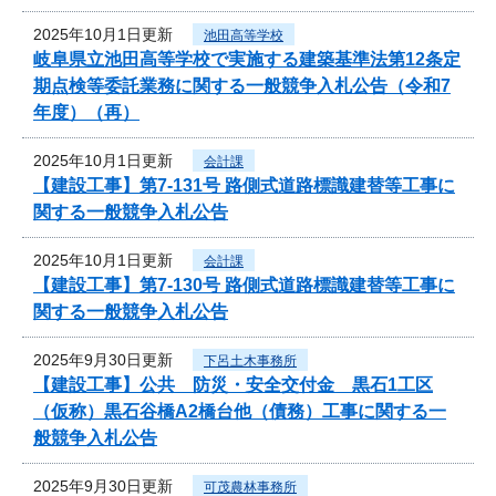
2025年10月1日更新
池田高等学校
岐阜県立池田高等学校で実施する建築基準法第12条定
期点検等委託業務に関する一般競争入札公告（令和7
年度）（再）
2025年10月1日更新
会計課
【建設工事】第7-131号 路側式道路標識建替等工事に
関する一般競争入札公告
2025年10月1日更新
会計課
【建設工事】第7-130号 路側式道路標識建替等工事に
関する一般競争入札公告
2025年9月30日更新
下呂土木事務所
【建設工事】公共 防災・安全交付金 黒石1工区
（仮称）黒石谷橋A2橋台他（債務）工事に関する一
般競争入札公告
2025年9月30日更新
可茂農林事務所