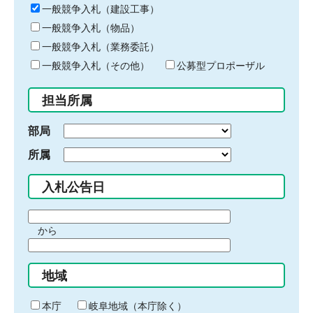
キ
一般競争入札（建設工事）
ー
一般競争入札（物品）
ワ
一般競争入札（業務委託）
ー
ド
一般競争入札（その他）
公募型プロポーザル
を
入
担当所属
力
部局
所属
入札公告日
期
から
間
期
の
間
始
地域
の
ま
終
り
わ
本庁
岐阜地域（本庁除く）