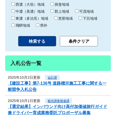
り
西濃（大垣）地域
揖斐地域
中濃（美濃）地域
郡上地域
可茂地域
東濃（多治見）地域
恵那地域
下呂地域
飛騨地域
県外
入札公告一覧
2025年10月2日更新
会計課
【建設工事】第7-136号 道路標示施工工事に関する一
般競争入札公告
2025年10月1日更新
観光誘客推進課
【選定結果】インバウンド向け高付加価値旅行ガイド
兼ドライバー育成業務委託プロポーザル募集