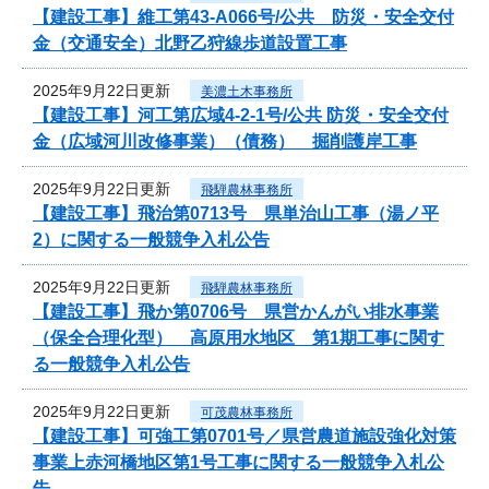
【建設工事】維工第43-A066号/公共 防災・安全交付
金（交通安全）北野乙狩線歩道設置工事
2025年9月22日更新
美濃土木事務所
【建設工事】河工第広域4-2-1号/公共 防災・安全交付
金（広域河川改修事業）（債務） 掘削護岸工事
2025年9月22日更新
飛騨農林事務所
【建設工事】飛治第0713号 県単治山工事（湯ノ平
2）に関する一般競争入札公告
2025年9月22日更新
飛騨農林事務所
【建設工事】飛か第0706号 県営かんがい排水事業
（保全合理化型） 高原用水地区 第1期工事に関す
る一般競争入札公告
2025年9月22日更新
可茂農林事務所
【建設工事】可強工第0701号／県営農道施設強化対策
事業上赤河橋地区第1号工事に関する一般競争入札公
告