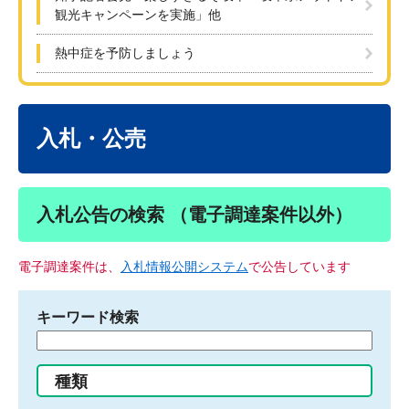
観光キャンペーンを実施」他
熱中症を予防しましょう
本
文
入札・公売
入札公告の検索 （電子調達案件以外）
電子調達案件は、
入札情報公開システム
で公告しています
キーワード検索
検
索
す
種類
る