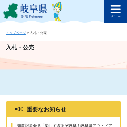
ペ
メ
このページの本文へ
ー
ニ
メ
ジ
ュ
ニ
の
ー
ュ
先
を
ー
頭
飛
トップページ
>
入札・公売
で
ば
す
し
入札・公売
。
て
本
文
へ
重要なお知らせ
知事記者会見「楽しすぎるぞ岐阜！岐阜県アウトドア