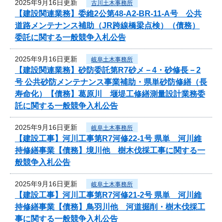
2025年9月16日更新
古川土木事務所
【建設関連業務】委維2公第48-A2-BR-11-A号 公共
道路メンテナンス補助（JR跨線橋梁点検）（債務）
委託に関する一般競争入札公告
2025年9月16日更新
岐阜土木事務所
【建設関連業務】砂防委託第R7砂メ－4・砂修長－2
号 公共砂防メンテナンス事業補助・県単砂防修繕（長
寿命化）【債務】葛原川 堰堤工修繕測量設計業務委
託に関する一般競争入札公告
2025年9月16日更新
岐阜土木事務所
【建設工事】河川工事第R7河修22-1号 県単 河川維
持修繕事業【債務】境川他 樹木伐採工事に関する一
般競争入札公告
2025年9月16日更新
岐阜土木事務所
【建設工事】河川工事第R7河修21-2号 県単 河川維
持修繕事業【債務】鳥羽川他 河道掘削・樹木伐採工
事に関する一般競争入札公告