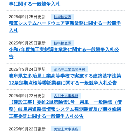
事に関する一般競争入札
2025年9月25日更新
技術検査課
積算システムハードウェア更新業務に関する一般競争
入札
2025年9月25日更新
技術検査課
令和7年度施工実態調査業務に関する一般競争入札公
告
2025年9月24日更新
多治見工業高等学校
岐阜県立多治見工業高等学校で実施する建築基準法第
12条定期点検等委託業務に関する一般競争入札公告
2025年9月22日更新
古川土木事務所
【建設工事】委維2単第除雪1号 県単 一般除雪（債
務）岐阜県道路雪情報システム観測装置及び機器修繕
工事委託に関する一般競争入札公告
2025年9月22日更新
美濃土木事務所