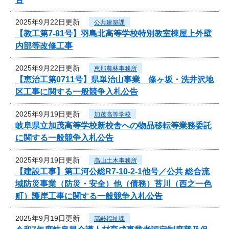
2025年9月22日更新
公共建築課
【教工第7-81号】羽島北高等学校特別教室棟屋上外壁
内部等改修工事
2025年9月22日更新
恵那農林事務所
【恵治工第0711号】県単治山事業 條ヶ坂・洗井沢地
区工事に関する一般競争入札公告
2025年9月19日更新
加茂高等学校
岐阜県立加茂高等学校新校舎への物品移転等業務委託
に関する一般競争入札公告
2025年9月19日更新
高山土木事務所
【建設工事】第工河公総R7-10-2-1他号／公共 総合流
域防災事業（防災・安全）他（債務）苔川（西之一色
町）護岸工事に関する一般競争入札公告
2025年9月19日更新
高齢福祉課