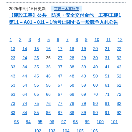
2025年9月16日更新
可茂土木事務所
【建設工事】公共 防災・安全交付金他 工事/工建1
第11－A01－011－1他号に関する一般競争入札公告
1
2
3
4
5
6
7
8
9
10
11
12
13
14
15
16
17
18
19
20
21
22
23
24
25
26
27
28
29
30
31
32
33
34
35
36
37
38
39
40
41
42
43
44
45
46
47
48
49
50
51
52
53
54
55
56
57
58
59
60
61
62
63
64
65
66
67
68
69
70
71
72
73
74
75
76
77
78
79
80
81
82
83
84
85
86
87
88
89
90
91
92
93
94
95
96
97
98
99
100
101
102
103
104
105
106