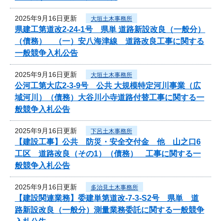
2025年9月16日更新
大垣土木事務所
県建工第道改2-24-1号 県単 道路新設改良（一般分）
（債務） （一）安八海津線 道路改良工事に関する
一般競争入札公告
2025年9月16日更新
大垣土木事務所
公河工第大広2-3-9号 公共 大規模特定河川事業（広
域河川）（債務）大谷川小寺道路付替工事に関する一
般競争入札公告
2025年9月16日更新
下呂土木事務所
【建設工事】公共 防災・安全交付金 他 山之口6
工区 道路改良（その1）（債務） 工事に関する一
般競争入札公告
2025年9月16日更新
多治見土木事務所
【建設関連業務】委建単第道改-7-3-S2号 県単 道
路新設改良（一般分）測量業務委託に関する一般競争