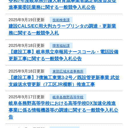
令和7年度岐阜県介護人材育成事業者認定制度普及促
進事業委託業務に関する一般競争入札公告
2025年9月19日更新
技術検査課
建設CALS/EC用大判カラープリンタの調達・更新業
務に関する一般競争入札
2025年9月18日更新
障害福祉課
【建設工事】岐阜県立幸報苑ナースコール・電話設備
更新工事に関する一般競争入札公告
2025年9月18日更新
東部広域水道事務所
【建設工事】7債施工東第3-2号／既設管更新事業 武並
支線送水管更新（7工区JR横断）推進工事
2025年9月17日更新
岐阜各務野高等学校
岐阜各務野高等学校における高等学校DX加速化推進
事業に係る情報機器等の調達に関する一般競争入札公
告