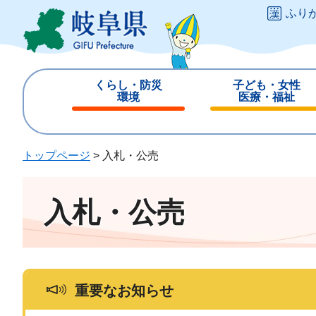
ペ
メ
ふり
ー
ニ
ジ
ュ
の
ー
先
を
くらし・防災
子ども・女性
頭
飛
環境
医療・福祉
で
ば
閉
閉
す
し
じ
じ
。
て
る
る
トップページ
>
入札・公売
本
文
へ
入札・公売
重要なお知らせ