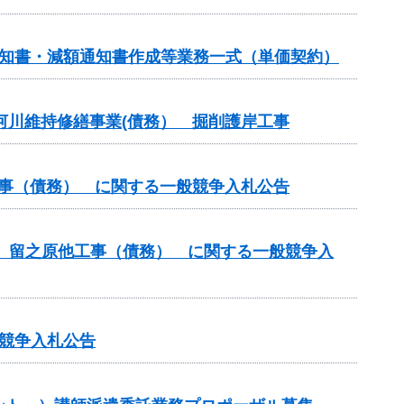
通知書・減額通知書作成等業務一式（単価契約）
 河川維持修繕事業(債務） 掘削護岸工事
工事（債務） に関する一般競争入札公告
他 留之原他工事（債務） に関する一般競争入
競争入札公告