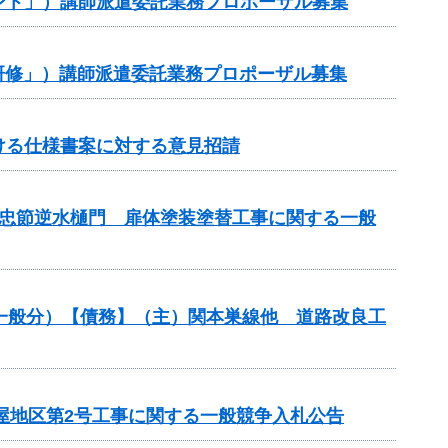
ント」）講師派遣委託業務プロポーザル募集
研修」）講師派遣委託業務プロポーザル募集
ける仕様書案に対する意見招請
業 忠節逆水樋門 扉体塗装塗替工事に関する一般
良（一般分）【債務】（主）関本巣線他 道路改良工
屋地区第2号工事に関する一般競争入札公告