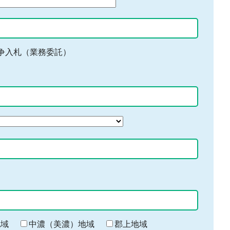
争入札（業務委託）
地域
中濃（美濃）地域
郡上地域