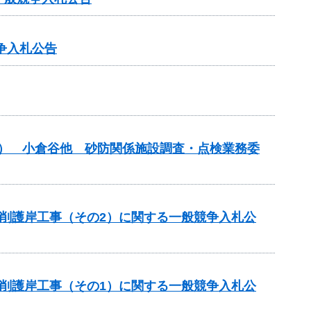
争入札公告
債務） 小倉谷他 砂防関係施設調査・点検業務委
川掘削護岸工事（その2）に関する一般競争入札公
川掘削護岸工事（その1）に関する一般競争入札公