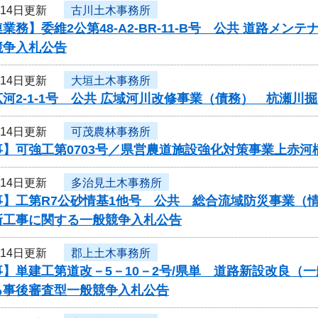
月14日更新
古川土木事務所
業務】委維2公第48-A2-BR-11-B号 公共 道路メ
競争入札公告
月14日更新
大垣土木事務所
河2-1-1号 公共 広域河川改修事業（債務） 杭瀬
月14日更新
可茂農林事務所
事】可強工第0703号／県営農道施設強化対策事業上赤河
月14日更新
多治見土木事務所
事】工第R7公砂情基1他号 公共 総合流域防災事業（
新工事に関する一般競争入札公告
月14日更新
郡上土木事務所
】単建工第道改－5－10－2号/県単 道路新設改良（
る事後審査型一般競争入札公告