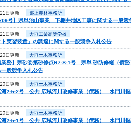
月21日更新
郡上農林事務所
709号】県単治山事業 下棚井地区工事に関する一般競
月21日更新
大垣工業高等学校
クト実習装置」の調達に関する一般競争入札公告
月20日更新
大垣土木事務所
業務】県砂委第砂修点R7-S-1号 県単 砂防修繕（
る一般競争入札公告
月20日更新
大垣土木事務所
河2-5-2号 公共 広域河川改修事業（債務） 水門
月20日更新
大垣土木事務所
河2-5-1号 公共 広域河川改修事業（債務） 水門