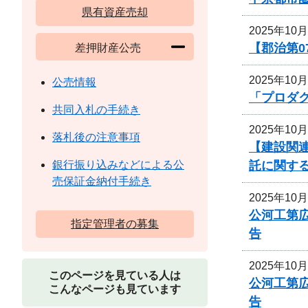
県有資産売却
2025年10
【郡治第0
差押財産公売
2025年10
公売情報
「プロダ
共同入札の手続き
2025年10
落札後の注意事項
【建設関連
託に関す
銀行振り込みなどによる公
売保証金納付手続き
2025年10
公河工第広
指定管理者の募集
告
2025年10
このページを見ている人は
公河工第広
こんなページも見ています
告