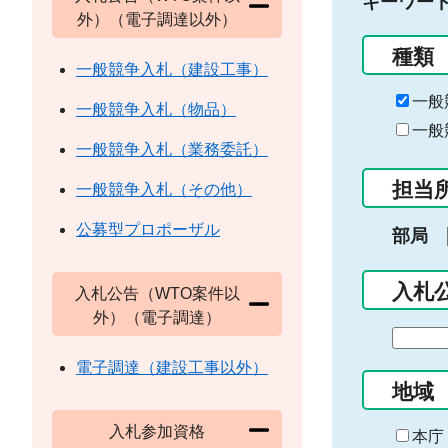
キーワー
外）（電子調達以外）
種類
一般競争入札（建設工事）
一般
一般競争入札（物品）
一般
一般競争入札（業務委託）
担当
一般競争入札（その他）
公募型プロポーザル
部局
入札
入札公告（WTO案件以
外）（電子調達）
期
間
電子調達（建設工事以外）
の
地域
始
入札参加資格
ま
本庁