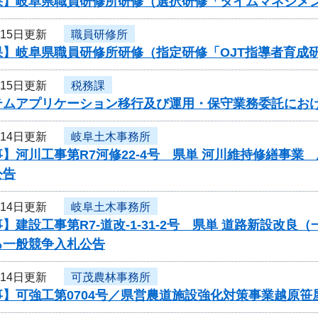
果】岐阜県職員研修所研修（選択研修「タイムマネジメ
月15日更新
職員研修所
果】岐阜県職員研修所研修（指定研修「OJT指導者育成
月15日更新
税務課
テムアプリケーション移行及び運用・保守業務委託にお
月14日更新
岐阜土木事務所
】河川工事第R7河修22-4号 県単 河川維持修繕事
公告
月14日更新
岐阜土木事務所
】建設工事第R7-道改-1-31-2号 県単 道路新設改
る一般競争入札公告
月14日更新
可茂農林事務所
事】可強工第0704号／県営農道施設強化対策事業越原笹