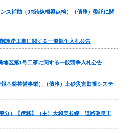
ンテナンス補助（JR跨線橋梁点検）（債務）委託に関
川掘削護岸工事に関する一般競争入札公告
橋地区第1号工事に関する一般競争入札公告
情報基盤整備事業）（債務）土砂災害監視システ
一般分）【債務】（主）大和美並線 道路改良工