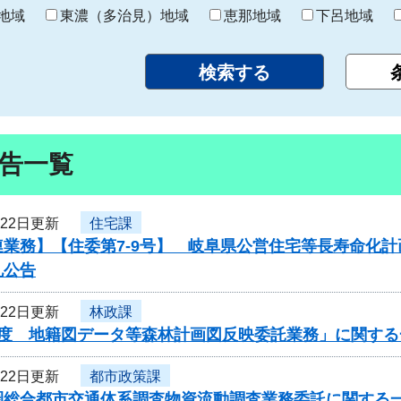
り
地域
東濃（多治見）地域
恵那地域
下呂地域
告一覧
月22日更新
住宅課
連業務】【住委第7-9号】 岐阜県公営住宅等長寿命化
札公告
月22日更新
林政課
年度 地籍図データ等森林計画図反映委託業務」に関する
月22日更新
都市政策課
圏総合都市交通体系調査物資流動調査業務委託に関する