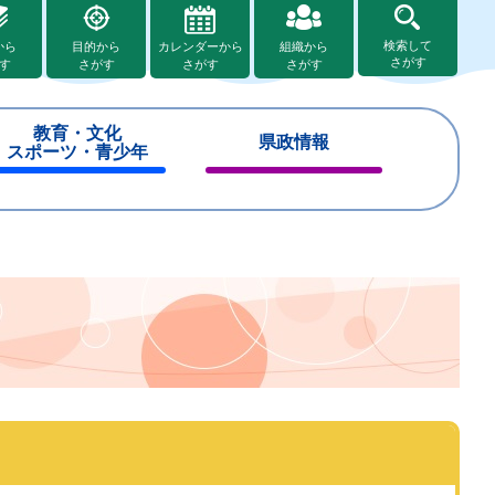
検索して
から
目的から
カレンダーから
組織から
さがす
す
さがす
さがす
さがす
教育・文化
県政情報
スポーツ・青少年
閉
閉
じ
じ
る
る