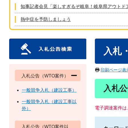
知事記者会見「楽しすぎるぞ岐阜！岐阜県アウトド
熱中症を予防しましょう
本
入札
文
印刷ページ表
入札公告（WTO案件）
入札公
一般競争入札（建設工事）
一般競争入札（建設工事以
電子調達案件は
外）
入札公告（WTO案件以