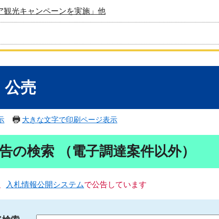
ア観光キャンペーンを実施」他
・公売
示
大きな文字で印刷ページ表示
告の検索 （電子調達案件以外）
、
入札情報公開システム
で公告しています