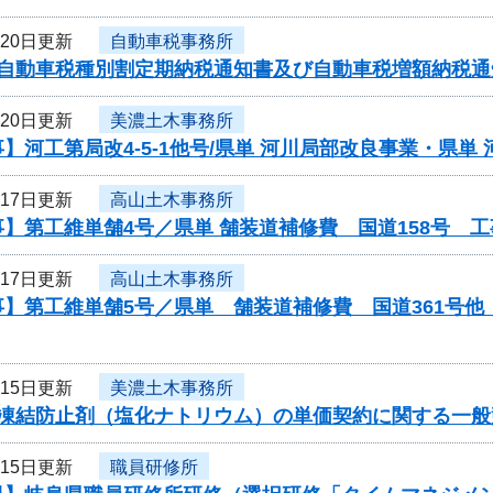
月20日更新
自動車税事務所
度自動車税種別割定期納税通知書及び自動車税増額納税
月20日更新
美濃土木事務所
】河工第局改4-5-1他号/県単 河川局部改良事業・県単
月17日更新
高山土木事務所
】第工維単舗4号／県単 舗装道補修費 国道158号 
月17日更新
高山土木事務所
事】第工維単舗5号／県単 舗装道補修費 国道361号
月15日更新
美濃土木事務所
度凍結防止剤（塩化ナトリウム）の単価契約に関する一般
月15日更新
職員研修所