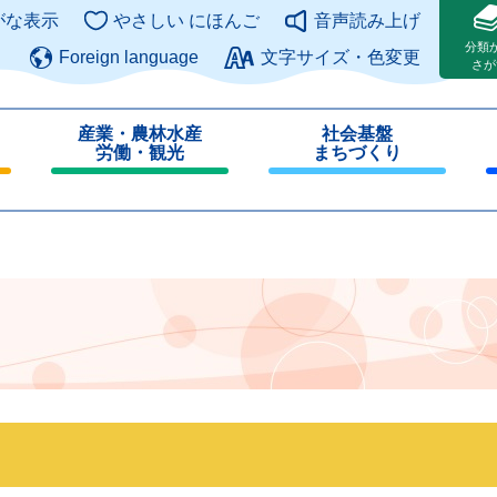
このページの本文へ
がな表示
やさしい にほんご
音声読み上げ
分類
Foreign language
文字サイズ・色変更
さが
産業・農林水産
社会基盤
労働・観光
まちづくり
閉
閉
じ
じ
る
る