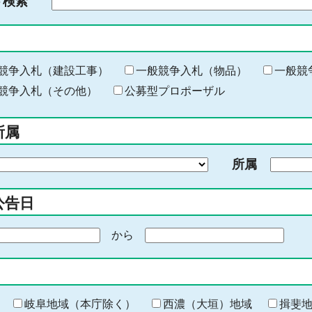
ド検索
検
索
す
る
キ
競争入札（建設工事）
一般競争入札（物品）
一般競
ー
競争入札（その他）
公募型プロポーザル
ワ
ー
所属
ド
を
所属
入
力
公告日
から
期
間
の
終
わ
岐阜地域（本庁除く）
西濃（大垣）地域
揖斐