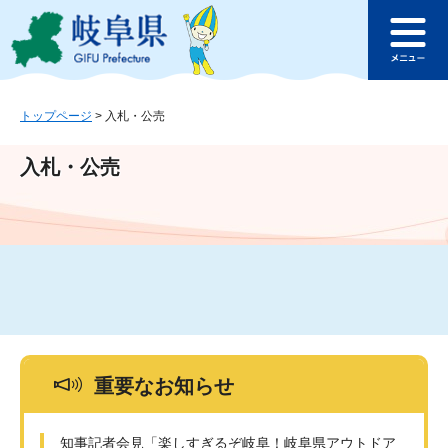
ペ
メ
このページの本文へ
ー
ニ
メ
ジ
ュ
ニ
の
ー
ュ
先
を
ー
頭
飛
トップページ
>
入札・公売
で
ば
す
し
入札・公売
。
て
本
文
へ
重要なお知らせ
知事記者会見「楽しすぎるぞ岐阜！岐阜県アウトドア