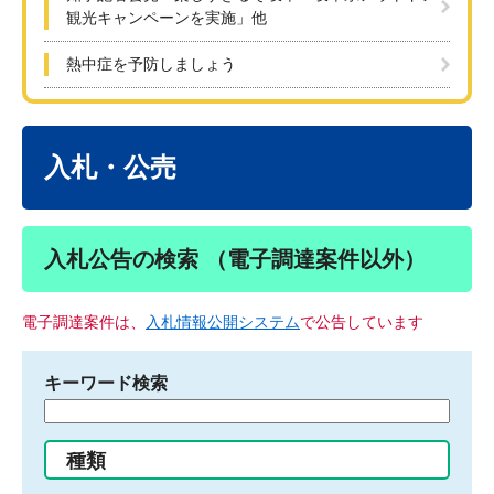
観光キャンペーンを実施」他
熱中症を予防しましょう
本
文
入札・公売
入札公告の検索 （電子調達案件以外）
電子調達案件は、
入札情報公開システム
で公告しています
キーワード検索
検
索
す
種類
る