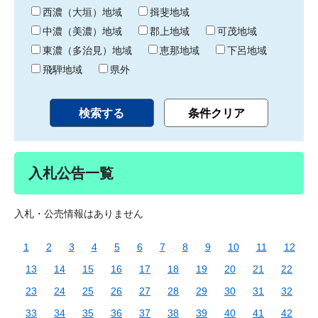
り
西濃（大垣）地域
揖斐地域
中濃（美濃）地域
郡上地域
可茂地域
東濃（多治見）地域
恵那地域
下呂地域
飛騨地域
県外
入札公告一覧
入札・公売情報はありません
1
2
3
4
5
6
7
8
9
10
11
12
13
14
15
16
17
18
19
20
21
22
23
24
25
26
27
28
29
30
31
32
33
34
35
36
37
38
39
40
41
42