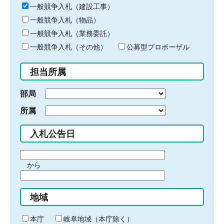
キ
一般競争入札（建設工事）
ー
一般競争入札（物品）
ワ
一般競争入札（業務委託）
ー
ド
一般競争入札（その他）
公募型プロポーザル
を
入
担当所属
力
部局
所属
入札公告日
期
から
間
期
の
間
始
地域
の
ま
終
り
わ
本庁
岐阜地域（本庁除く）