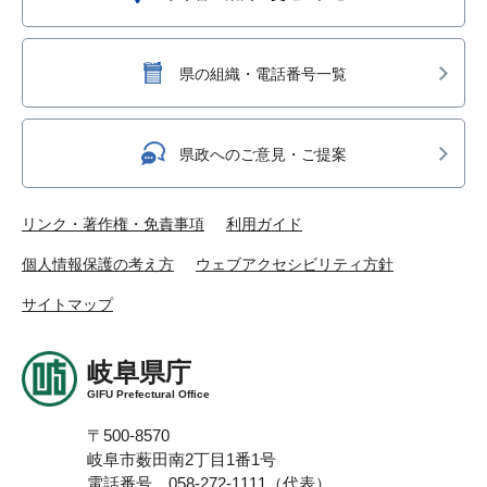
県の組織・電話番号一覧
県政へのご意見・ご提案
リンク・著作権・免責事項
利用ガイド
個人情報保護の考え方
ウェブアクセシビリティ方針
サイトマップ
岐阜県庁
GIFU Prefectural Office
〒500-8570
岐阜市薮田南2丁目1番1号
電話番号 058-272-1111（代表）