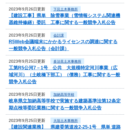
2023年9月26日更新
下呂土木事務所
【建設工事】県単 除雪事業（雪情報システム関連機
器維持修繕）委託 工事に関する一般競争入札公告
2023年9月26日更新
会計課
R5Web会議端末にかかるライセンスの調達に関する
一般競争入札公告（会計課）
2023年9月25日更新
多治見土木事務所
工第R5公河7－1号 公共 大規模特定河川事業（広
域河川）（土岐橋下部工）（債務）工事に関する一般
競争入札公告
2023年9月25日更新
加納高等学校
岐阜県立加納高等学校で実施する建築基準法第12条定
期点検等委託業務に関する一般競争入札公告
2023年9月25日更新
大垣土木事務所
【建設関連業務】 県建委第道改2-25-1号 県単 道路