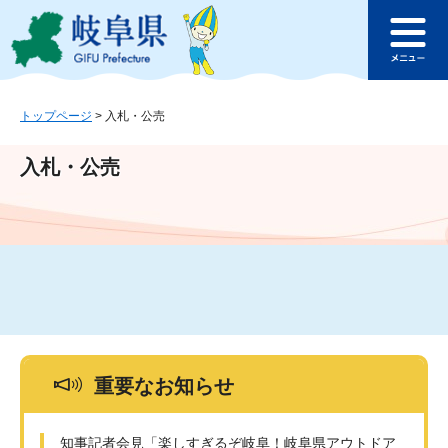
ペ
メ
このページの本文へ
ー
ニ
メ
ジ
ュ
ニ
の
ー
ュ
先
を
ー
頭
飛
トップページ
>
入札・公売
で
ば
す
し
入札・公売
。
て
本
文
へ
重要なお知らせ
知事記者会見「楽しすぎるぞ岐阜！岐阜県アウトドア