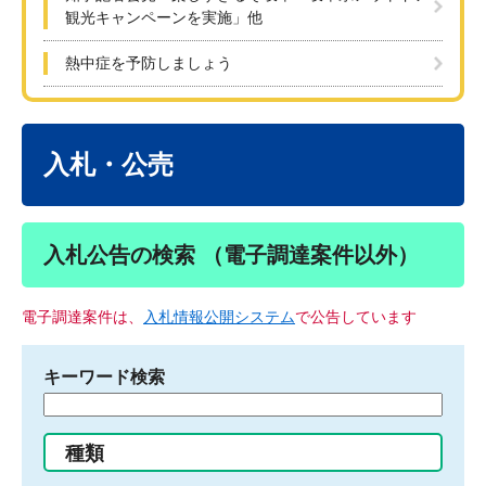
観光キャンペーンを実施」他
熱中症を予防しましょう
本
文
入札・公売
入札公告の検索 （電子調達案件以外）
電子調達案件は、
入札情報公開システム
で公告しています
キーワード検索
検
索
す
種類
る