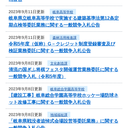
2023年9月11日更新
岐阜高等学校
岐阜県立岐阜高等学校で実施する建築基準法第12条定
期点検等委託業務に関する一般競争入札公告
2023年9月11日更新
森林活用推進課
令和5年度（仮称）G－クレジット制度登録審査及び
検証業務委託に関する一般競争入札公告
2023年9月8日更新
文化創造課
清流の国ぎふ将棋フェスタ開催運営業務委託に関する
一般競争入札（令和5年度）
2023年9月8日更新
岐阜総合学園高等学校
【建設工事】岐阜総合学園高等学校ホッケー場防球ネ
ット改修工事に関する一般競争入札公告
2023年9月8日更新
地域福祉課
「岐阜県戦没者追悼式会場設営等委託業務」に関する
一般競争入札公告