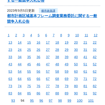
する一般競争入札公告
2023年9月5日更新
都市政策課
都市計画区域基本フレーム調査業務委託に関する一般
競争入札公告
1
2
3
4
5
6
7
8
9
10
11
12
13
14
15
16
17
18
19
20
21
22
23
24
25
26
27
28
29
30
31
32
33
34
35
36
37
38
39
40
41
42
43
44
45
46
47
48
49
50
51
52
53
54
55
56
57
58
59
60
61
62
63
64
65
66
67
68
69
70
71
72
73
74
75
76
77
78
79
80
81
82
83
84
85
86
87
88
89
90
91
92
93
94
95
96
97
98
99
100
101