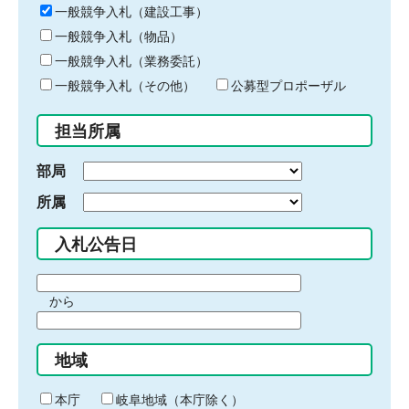
キ
一般競争入札（建設工事）
ー
一般競争入札（物品）
ワ
一般競争入札（業務委託）
ー
ド
一般競争入札（その他）
公募型プロポーザル
を
入
担当所属
力
部局
所属
入札公告日
期
から
間
期
の
間
始
地域
の
ま
終
り
わ
本庁
岐阜地域（本庁除く）