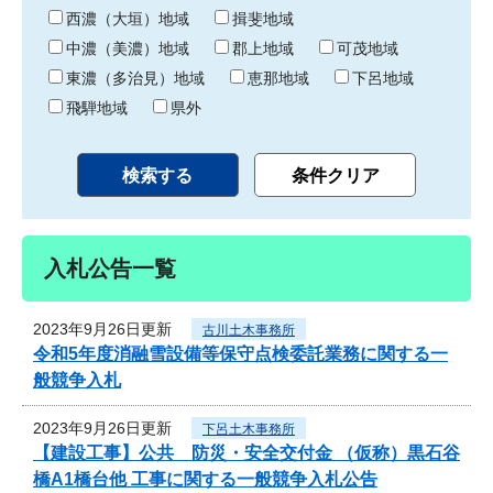
り
西濃（大垣）地域
揖斐地域
中濃（美濃）地域
郡上地域
可茂地域
東濃（多治見）地域
恵那地域
下呂地域
飛騨地域
県外
入札公告一覧
2023年9月26日更新
古川土木事務所
令和5年度消融雪設備等保守点検委託業務に関する一
般競争入札
2023年9月26日更新
下呂土木事務所
【建設工事】公共 防災・安全交付金 （仮称）黒石谷
橋A1橋台他 工事に関する一般競争入札公告