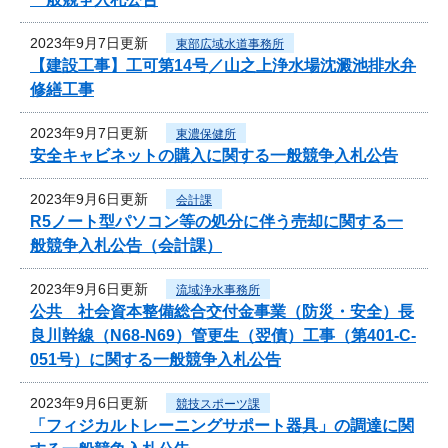
2023年9月7日更新
東部広域水道事務所
【建設工事】工可第14号／山之上浄水場沈澱池排水弁
修繕工事
2023年9月7日更新
東濃保健所
安全キャビネットの購入に関する一般競争入札公告
2023年9月6日更新
会計課
R5ノート型パソコン等の処分に伴う売却に関する一
般競争入札公告（会計課）
2023年9月6日更新
流域浄水事務所
公共 社会資本整備総合交付金事業（防災・安全）長
良川幹線（N68-N69）管更生（翌債）工事（第401-C-
051号）に関する一般競争入札公告
2023年9月6日更新
競技スポーツ課
「フィジカルトレーニングサポート器具」の調達に関