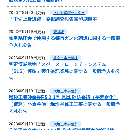
2023年9月20日更新
文化財保護センター
「中切上野遺跡」発掘調査報告書印刷製本
2023年9月19日更新
管財課
岐阜県庁舎で使用する都市ガスの調達に関する一般競
争入札公告
2023年9月19日更新
航空宇宙産業課
空宙博展示物「スペース・ローンチ・システム
（SLS）模型」製作委託業務に関する一般競争入札公
告
2023年9月19日更新
大垣土木事務所
県砂工第砂修長R5-2-1号 県単 砂防修繕（長寿命化）
（債務）小倉谷他 堰堤補修工工事に関する一般競争
入札公告
2023年9月19日更新
大垣土木事務所