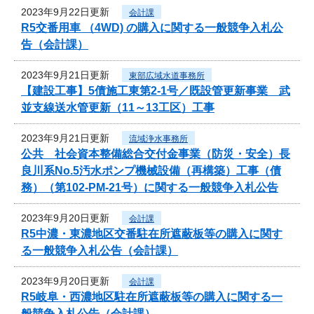
2023年9月22日更新
会計課
R5交番用車 （4WD) の購入に関する一般競争入札公
告（会計課）
2023年9月21日更新
東部広域水道事務所
【建設工事】5債施工東第2-1号／既設管更新事業 武
並支線送水管更新（11～13工区）工事
2023年9月21日更新
流域浄水事務所
公共 社会資本整備総合交付金事業（防災・安全）長
良川系No.5汚水ポンプ機械設備（再構築）工事（債
務）（第102-PM-21号）に関する一般競争入札公告
2023年9月20日更新
会計課
R5中濃・東濃地区交番駐在所遮蔽板等の購入に関す
る一般競争入札公告（会計課）
2023年9月20日更新
会計課
R5岐阜・西濃地区駐在所遮蔽板等の購入に関する一
般競争入札公告（会計課）