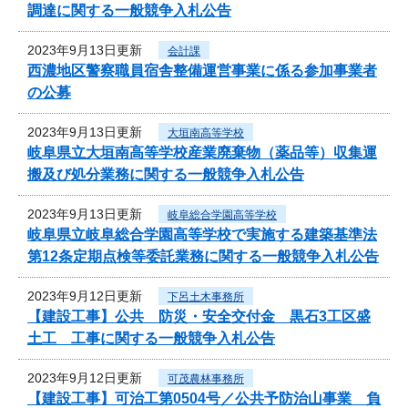
調達に関する一般競争入札公告
2023年9月13日更新
会計課
西濃地区警察職員宿舎整備運営事業に係る参加事業者
の公募
2023年9月13日更新
大垣南高等学校
岐阜県立大垣南高等学校産業廃棄物（薬品等）収集運
搬及び処分業務に関する一般競争入札公告
2023年9月13日更新
岐阜総合学園高等学校
岐阜県立岐阜総合学園高等学校で実施する建築基準法
第12条定期点検等委託業務に関する一般競争入札公告
2023年9月12日更新
下呂土木事務所
【建設工事】公共 防災・安全交付金 黒石3工区盛
土工 工事に関する一般競争入札公告
2023年9月12日更新
可茂農林事務所
【建設工事】可治工第0504号／公共予防治山事業 負