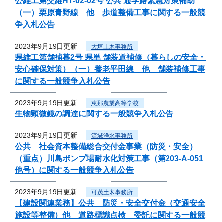
公維工第交維HT-02-02号 公共 通学路緊急対策補助
（一）栗原青野線 他 歩道整備工事に関する一般競
争入札公告
2023年9月19日更新
大垣土木事務所
県維工第舗補暮2号 県単 舗装道補修（暮らしの安全・
安心確保対策）（一）養老平田線 他 舗装補修工事
に関する一般競争入札公告
2023年9月19日更新
恵那農業高等学校
生物顕微鏡の調達に関する一般競争入札公告
2023年9月19日更新
流域浄水事務所
公共 社会資本整備総合交付金事業（防災・安全）
（重点）川島ポンプ場耐水化対策工事（第203-A-051
他号）に関する一般競争入札公告
2023年9月19日更新
可茂土木事務所
【建設関連業務】公共 防災・安全交付金（交通安全
施設等整備）他 道路標識点検 委託に関する一般競