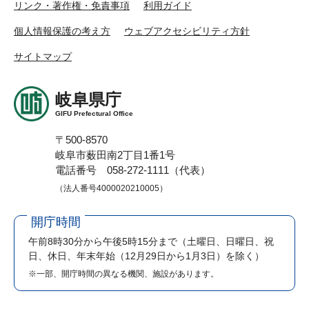
リンク・著作権・免責事項
利用ガイド
個人情報保護の考え方
ウェブアクセシビリティ方針
サイトマップ
岐阜県庁
GIFU Prefectural Office
〒500-8570
岐阜市薮田南2丁目1番1号
電話番号 058-272-1111（代表）
（法人番号4000020210005）
開庁時間
午前8時30分から午後5時15分まで
（土曜日、日曜日、祝
日、休日、年末年始（12月29日から1月3日）を除く）
※一部、開庁時間の異なる機関、施設があります。