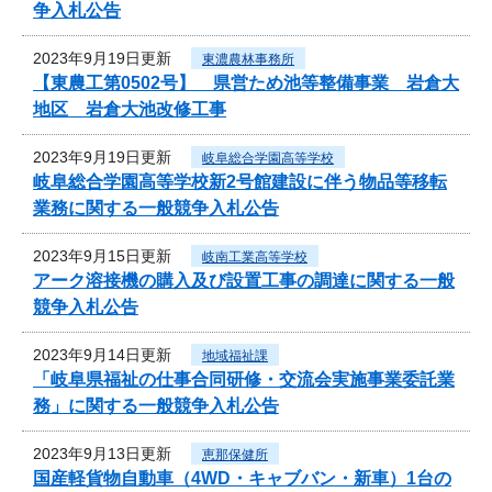
争入札公告
2023年9月19日更新
東濃農林事務所
【東農工第0502号】 県営ため池等整備事業 岩倉大
地区 岩倉大池改修工事
2023年9月19日更新
岐阜総合学園高等学校
岐阜総合学園高等学校新2号館建設に伴う物品等移転
業務に関する一般競争入札公告
2023年9月15日更新
岐南工業高等学校
アーク溶接機の購入及び設置工事の調達に関する一般
競争入札公告
2023年9月14日更新
地域福祉課
「岐阜県福祉の仕事合同研修・交流会実施事業委託業
務」に関する一般競争入札公告
2023年9月13日更新
恵那保健所
国産軽貨物自動車（4WD・キャブバン・新車）1台の