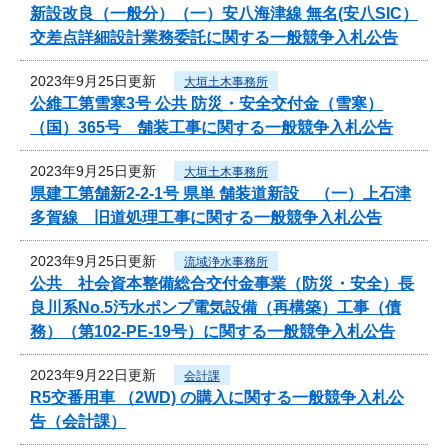
新設改良（一般分）（一）安八海津線 無名(安八SIC）
交差点詳細設計業務委託に関する一般競争入札公告
2023年9月25日更新
大垣土木事務所
公維工第雪寒3号 公共 防災・安全交付金（雪寒）
（国）365号 舗装工事に関する一般競争入札公告
2023年9月25日更新
大垣土木事務所
県建工第舗新2-2-1号 県単 舗装道新設 （一）上石津
多賀線 旧道処理工事に関する一般競争入札公告
2023年9月25日更新
流域浄水事務所
公共 社会資本整備総合交付金事業（防災・安全）長
良川系No.5汚水ポンプ電気設備（再構築）工事（債
務）（第102-PE-19号）に関する一般競争入札公告
2023年9月22日更新
会計課
R5交番用車 （2WD) の購入に関する一般競争入札公
告（会計課）