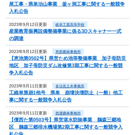
尾工事・県単治山事業 釜ヶ洞工事に関する一般競争
入札公告
2023年9月12日更新
岐阜工業高等学校
産業教育振興設備整備事業に係る3Dスキャナー一式
の調達
2023年9月12日更新
恵那農林事務所
【恵池第0502号】県営ため池等整備事業 加子母防災
地区 加子母防災ダム改修第3期工事に関する一般競
争入札公告
2023年9月11日更新
多治見土木事務所
工維単第崩1他号 県単 崩壊決壊防止（一般）他工
事に関する一般競争入札公告
2023年9月11日更新
西濃農林事務所
【債西た第0503号】県営湛水防除事業 鵜森三郷地
区 鵜森三郷排水機場第2期工事に関する一般競争入
札公告