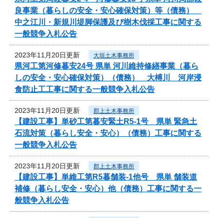
良事業（暮らしの安全・安心確保対策）等（債務）
中之江川・新規川堤脚保護及び樹木伐採工事に関する
一般競争入札公告
2023年11月20日更新
大垣土木事務所
県河工第河修暮安24号 県単 河川維持修繕事業（暮ら
しの安全・安心確保対策）（債務） 大榑川 河岸浸
食防止工工事に関する一般競争入札公告
2023年11月20日更新
郡上土木事務所
【建設工事】単砂工第暮安緊土R5-1号 県単 緊急土
石流対策（暮らし安全・安心）（債務）工事に関する
一般競争入札公告
2023年11月20日更新
郡上土木事務所
【建設工事】単維工第R5暮舗装-1他号 県単 舗装道
補修（暮らし安全・安心）他（債務）工事に関する一
般競争入札公告