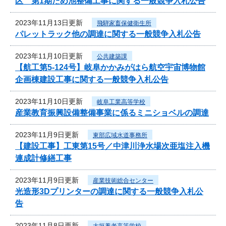
区 第1期ため池整備工事に関する一般競争入札公告
2023年11月13日更新
飛騨家畜保健衛生所
パレットラック他の調達に関する一般競争入札公告
2023年11月10日更新
公共建築課
【航工第5-124号】岐阜かかみがはら航空宇宙博物館
企画棟建設工事に関する一般競争入札公告
2023年11月10日更新
岐阜工業高等学校
産業教育振興設備整備事業に係るミニショベルの調達
2023年11月9日更新
東部広域水道事務所
【建設工事】工東第15号／中津川浄水場次亜塩注入機
連成計修繕工事
2023年11月9日更新
産業技術総合センター
光造形3Dプリンターの調達に関する一般競争入札公
告
2023年11月8日更新
大垣養老高等学校