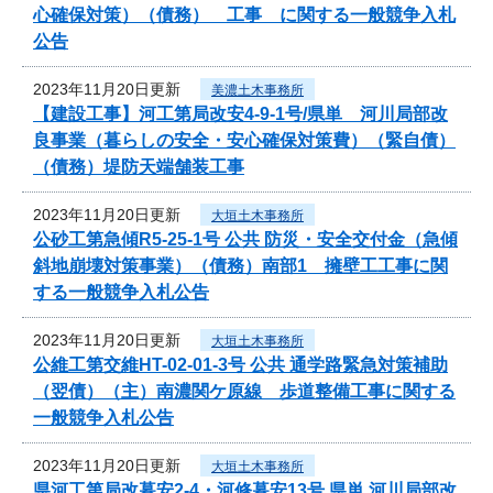
心確保対策）（債務） 工事 に関する一般競争入札
公告
2023年11月20日更新
美濃土木事務所
【建設工事】河工第局改安4-9-1号/県単 河川局部改
良事業（暮らしの安全・安心確保対策費）（緊自債）
（債務）堤防天端舗装工事
2023年11月20日更新
大垣土木事務所
公砂工第急傾R5-25-1号 公共 防災・安全交付金（急傾
斜地崩壊対策事業）（債務）南部1 擁壁工工事に関
する一般競争入札公告
2023年11月20日更新
大垣土木事務所
公維工第交維HT-02-01-3号 公共 通学路緊急対策補助
（翌債）（主）南濃関ケ原線 歩道整備工事に関する
一般競争入札公告
2023年11月20日更新
大垣土木事務所
県河工第局改暮安2-4・河修暮安13号 県単 河川局部改