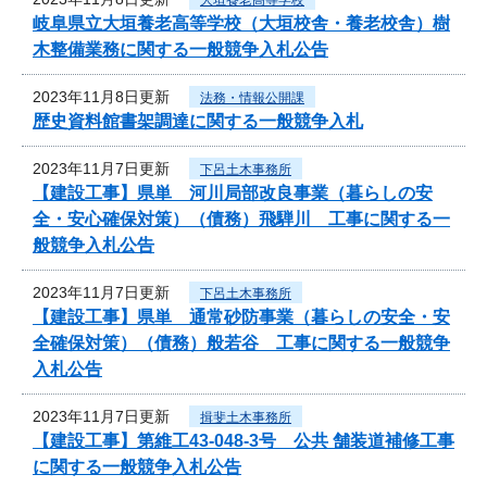
岐阜県立大垣養老高等学校（大垣校舎・養老校舎）樹
木整備業務に関する一般競争入札公告
2023年11月8日更新
法務・情報公開課
歴史資料館書架調達に関する一般競争入札
2023年11月7日更新
下呂土木事務所
【建設工事】県単 河川局部改良事業（暮らしの安
全・安心確保対策）（債務）飛騨川 工事に関する一
般競争入札公告
2023年11月7日更新
下呂土木事務所
【建設工事】県単 通常砂防事業（暮らしの安全・安
全確保対策）（債務）般若谷 工事に関する一般競争
入札公告
2023年11月7日更新
揖斐土木事務所
【建設工事】第維工43-048-3号 公共 舗装道補修工事
に関する一般競争入札公告