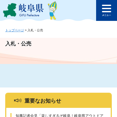
ペ
メ
このページの本文へ
ー
ニ
メ
ジ
ュ
ニ
の
ー
ュ
先
を
ー
頭
飛
トップページ
>
入札・公売
で
ば
す
し
入札・公売
。
て
本
文
へ
重要なお知らせ
知事記者会見「楽しすぎるぞ岐阜！岐阜県アウトドア