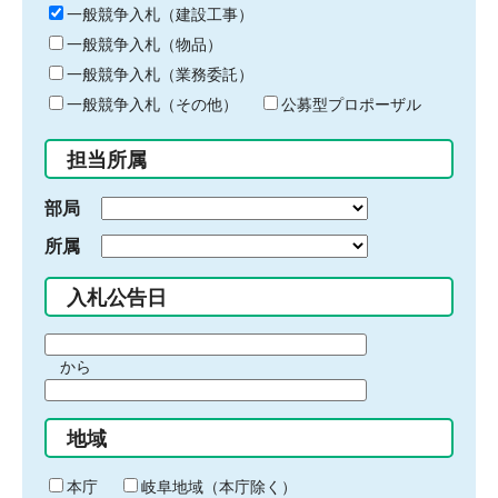
キ
一般競争入札（建設工事）
ー
一般競争入札（物品）
ワ
一般競争入札（業務委託）
ー
ド
一般競争入札（その他）
公募型プロポーザル
を
入
担当所属
力
部局
所属
入札公告日
期
から
間
期
の
間
始
地域
の
ま
終
り
わ
本庁
岐阜地域（本庁除く）