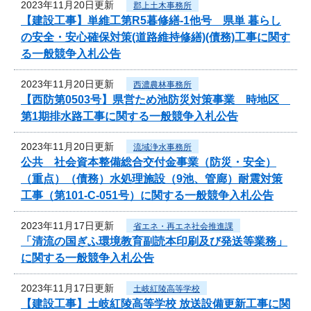
2023年11月20日更新
郡上土木事務所
【建設工事】単維工第R5暮修繕-1他号 県単 暮らし
の安全・安心確保対策(道路維持修繕)(債務)工事に関す
る一般競争入札公告
2023年11月20日更新
西濃農林事務所
【西防第0503号】県営ため池防災対策事業 時地区
第1期排水路工事に関する一般競争入札公告
2023年11月20日更新
流域浄水事務所
公共 社会資本整備総合交付金事業（防災・安全）
（重点）（債務）水処理施設（9池、管廊）耐震対策
工事（第101-C-051号）に関する一般競争入札公告
2023年11月17日更新
省エネ・再エネ社会推進課
「清流の国ぎふ環境教育副読本印刷及び発送等業務」
に関する一般競争入札公告
2023年11月17日更新
土岐紅陵高等学校
【建設工事】土岐紅陵高等学校 放送設備更新工事に関