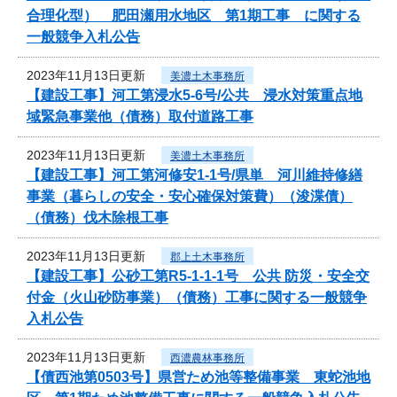
合理化型） 肥田瀬用水地区 第1期工事 に関する
一般競争入札公告
2023年11月13日更新
美濃土木事務所
【建設工事】河工第浸水5-6号/公共 浸水対策重点地
域緊急事業他（債務）取付道路工事
2023年11月13日更新
美濃土木事務所
【建設工事】河工第河修安1-1号/県単 河川維持修繕
事業（暮らしの安全・安心確保対策費）（浚渫債）
（債務）伐木除根工事
2023年11月13日更新
郡上土木事務所
【建設工事】公砂工第R5-1-1-1号 公共 防災・安全交
付金（火山砂防事業）（債務）工事に関する一般競争
入札公告
2023年11月13日更新
西濃農林事務所
【債西池第0503号】県営ため池等整備事業 東蛇池地