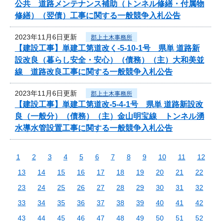
公共 道路メンテナンス補助（トンネル修繕・付属物
修繕）（翌債）工事に関する一般競争入札公告
2023年11月6日更新
郡上土木事務所
【建設工事】単建工第道改く-5-10-1号 県単 道路新
設改良（暮らし安全・安心）（債務）（主）大和美並
線 道路改良工事に関する一般競争入札公告
2023年11月6日更新
郡上土木事務所
【建設工事】単建工第道改-5-4-1号 県単 道路新設改
良（一般分）（債務）（主）金山明宝線 トンネル湧
水導水管設置工事に関する一般競争入札公告
1
2
3
4
5
6
7
8
9
10
11
12
13
14
15
16
17
18
19
20
21
22
23
24
25
26
27
28
29
30
31
32
33
34
35
36
37
38
39
40
41
42
43
44
45
46
47
48
49
50
51
52