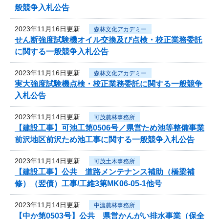
般競争入札公告
2023年11月16日更新
森林文化アカデミー
せん断強度試験機オイル交換及び点検・校正業務委託
に関する一般競争入札公告
2023年11月16日更新
森林文化アカデミー
実大強度試験機点検・校正業務委託に関する一般競争
入札公告
2023年11月14日更新
可茂農林事務所
【建設工事】可池工第0506号／県営ため池等整備事業
前沢地区前沢ため池工事に関する一般競争入札公告
2023年11月14日更新
可茂土木事務所
【建設工事】公共 道路メンテナンス補助（橋梁補
修）（翌債）工事/工維3第MK06-05-1他号
2023年11月14日更新
中濃農林事務所
【中か第0503号】公共 県営かんがい排水事業（保全