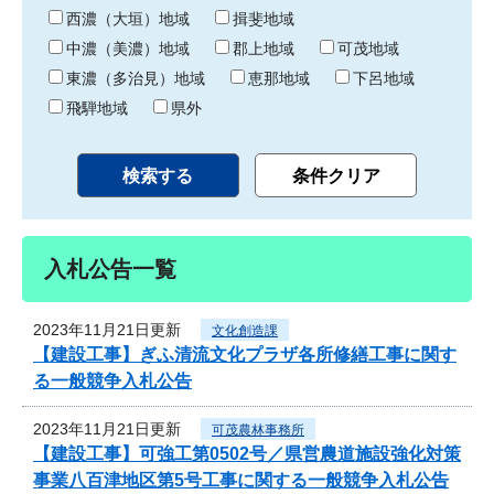
り
西濃（大垣）地域
揖斐地域
中濃（美濃）地域
郡上地域
可茂地域
東濃（多治見）地域
恵那地域
下呂地域
飛騨地域
県外
入札公告一覧
2023年11月21日更新
文化創造課
【建設工事】ぎふ清流文化プラザ各所修繕工事に関す
る一般競争入札公告
2023年11月21日更新
可茂農林事務所
【建設工事】可強工第0502号／県営農道施設強化対策
事業八百津地区第5号工事に関する一般競争入札公告