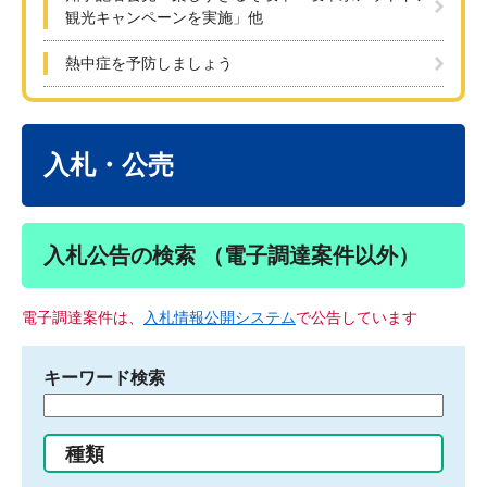
観光キャンペーンを実施」他
熱中症を予防しましょう
本
文
入札・公売
入札公告の検索 （電子調達案件以外）
電子調達案件は、
入札情報公開システム
で公告しています
キーワード検索
検
索
す
種類
る