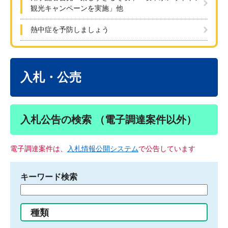
観光キャンペーンを実施」他
熱中症を予防しましょう
本
文
入札・公売
入札公告の検索 （電子調達案件以外）
電子調達案件は、
入札情報公開システム
で公告しています
キーワード検索
検
索
す
種類
る