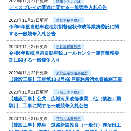
2023年11月27日更新
情報システム課
ディスプレイの調達に関する一般競争入札公告
2023年11月27日更新
自動車税事務所
令和6年度自動車税種別割督促状作成等業務委託に関
する一般競争入札公告
2023年11月27日更新
自動車税事務所
令和6年度岐阜県自動車税コールセンター運営業務委
託に関する一般競争入札
2023年11月22日更新
東部広域水道事務所
【建設工事】工東第13-2号/釜戸事務所汚水管修繕工事
2023年11月21日更新
下呂土木事務所
【建設工事】公共 広域河川改修事業 他（債務）飛
騨川 工事に関する一般競争入札公告
2023年11月21日更新
下呂土木事務所
【建設工事】県単 道路新設改良（一般分）赤沼田工