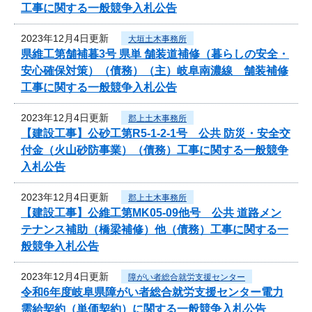
工事に関する一般競争入札公告
2023年12月4日更新
大垣土木事務所
県維工第舗補暮3号 県単 舗装道補修（暮らしの安全・
安心確保対策）（債務）（主）岐阜南濃線 舗装補修
工事に関する一般競争入札公告
2023年12月4日更新
郡上土木事務所
【建設工事】公砂工第R5-1-2-1号 公共 防災・安全交
付金（火山砂防事業）（債務）工事に関する一般競争
入札公告
2023年12月4日更新
郡上土木事務所
【建設工事】公維工第MK05-09他号 公共 道路メン
テナンス補助（橋梁補修）他（債務）工事に関する一
般競争入札公告
2023年12月4日更新
障がい者総合就労支援センター
令和6年度岐阜県障がい者総合就労支援センター電力
需給契約（単価契約）に関する一般競争入札公告