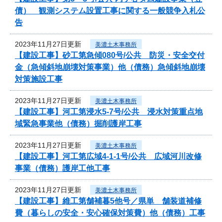
債） 観測システム設置工事に関する一般競争入札公
告
2023年11月27日更新
美濃土木事務所
【建設工事】砂工第急傾080号/公共 防災・安全交付
金（急傾斜地崩壊対策事業）他（債務）急傾斜地崩壊
対策施設工事
2023年11月27日更新
美濃土木事務所
【建設工事】河工第浸水5-7号/公共 浸水対策重点地
域緊急事業他（債務）掘削護岸工事
2023年11月27日更新
美濃土木事務所
【建設工事】河工第広域4-1-1号/公共 広域河川改修
事業（債務）護岸工他工事
2023年11月27日更新
美濃土木事務所
【建設工事】維工第舗補暮5他号／県単 舗装道補修
費（暮らしの安全・安心確保対策費）他（債務）工事