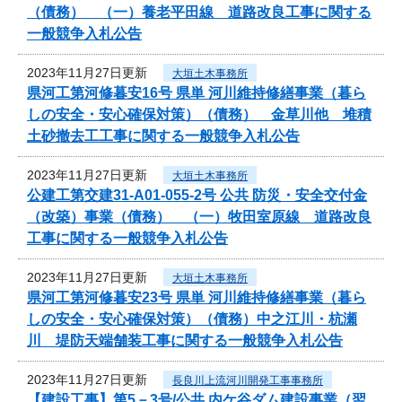
（債務） （一）養老平田線 道路改良工事に関する
一般競争入札公告
2023年11月27日更新
大垣土木事務所
県河工第河修暮安16号 県単 河川維持修繕事業（暮ら
しの安全・安心確保対策）（債務） 金草川他 堆積
土砂撤去工工事に関する一般競争入札公告
2023年11月27日更新
大垣土木事務所
公建工第交建31-A01-055-2号 公共 防災・安全交付金
（改築）事業（債務） （一）牧田室原線 道路改良
工事に関する一般競争入札公告
2023年11月27日更新
大垣土木事務所
県河工第河修暮安23号 県単 河川維持修繕事業（暮ら
しの安全・安心確保対策）（債務）中之江川・杭瀬
川 堤防天端舗装工事に関する一般競争入札公告
2023年11月27日更新
長良川上流河川開発工事事務所
【建設工事】第5－3号/公共 内ケ谷ダム建設事業（翌