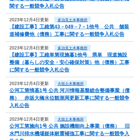
関する一般競争入札公告
2023年12月4日更新
多治見土木事務所
【建設工事】工維第43－049－7－1他号 公共 舗装
道補修費他（債務）工事に関する一般競争入札公告
2023年12月4日更新
多治見土木事務所
【建設工事】工維単第現施暮1他号 県単 現道施設
整備（暮らしの安全・安心確保対策）他（債務）工事
に関する一般競争入札公告
2023年12月4日更新
大垣土木事務所
公河工第情基1号 公共 河川情報基盤総合整備事業（債
務） 赤坂大橋水位観測局更新工事に関する一般競争
入札公告
2023年12月4日更新
大垣土木事務所
公河工第施向1号 公共 施設機能向上事業（債務） 旧
水門川排水機場躯体耐震補強工事に関する一般競争入