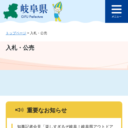
ペ
メ
このページの本文へ
ー
ニ
メ
ジ
ュ
ニ
の
ー
ュ
先
を
ー
頭
飛
トップページ
>
入札・公売
で
ば
す
し
入札・公売
。
て
本
文
へ
重要なお知らせ
知事記者会見「楽しすぎるぞ岐阜！岐阜県アウトドア