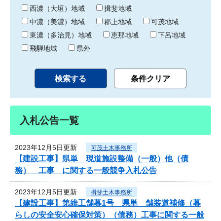
り
西濃（大垣）地域
揖斐地域
中濃（美濃）地域
郡上地域
可茂地域
東濃（多治見）地域
恵那地域
下呂地域
飛騨地域
県外
入札公告一覧
2023年12月5日更新
可茂土木事務所
【建設工事】県単 現道施設整備（一般）他（債
務） 工事 に関する一般競争入札公告
2023年12月5日更新
揖斐土木事務所
【建設工事】第維工舗暮1号 県単 舗装道補修（暮
らしの安全安心確保対策）（債務）工事に関する一般