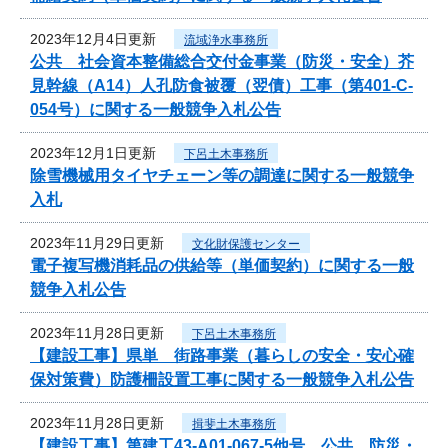
2023年12月4日更新
流域浄水事務所
公共 社会資本整備総合交付金事業（防災・安全）芥
見幹線（A14）人孔防食被覆（翌債）工事（第401-C-
054号）に関する一般競争入札公告
2023年12月1日更新
下呂土木事務所
除雪機械用タイヤチェーン等の調達に関する一般競争
入札
2023年11月29日更新
文化財保護センター
電子複写機消耗品の供給等（単価契約）に関する一般
競争入札公告
2023年11月28日更新
下呂土木事務所
【建設工事】県単 街路事業（暮らしの安全・安心確
保対策費）防護柵設置工事に関する一般競争入札公告
2023年11月28日更新
揖斐土木事務所
【建設工事】第建工43-A01-067-5他号 公共 防災・