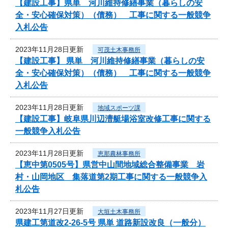
【建設工事】県単 河川維持修繕事業（暮らしの安
全・安心確保対策）（債務） 工事に関する一般競争
入札公告
2023年11月28日更新
可茂土木事務所
【建設工事】 県単 河川維持修繕事業（暮らしの安
全・安心確保対策）（債務） 工事に関する一般競争
入札公告
2023年11月28日更新
地域スポーツ課
【建設工事】岐阜県川辺漕艇場浴室改修工事に関する
一般競争入札公告
2023年11月28日更新
恵那農林事務所
【恵中第0505号】県営中山間地域総合整備事業 岩
村・山岡地区 集落道第2期工事に関する一般競争入
札公告
2023年11月27日更新
大垣土木事務所
県建工第道改2-26-5号 県単 道路新設改良（一般分）