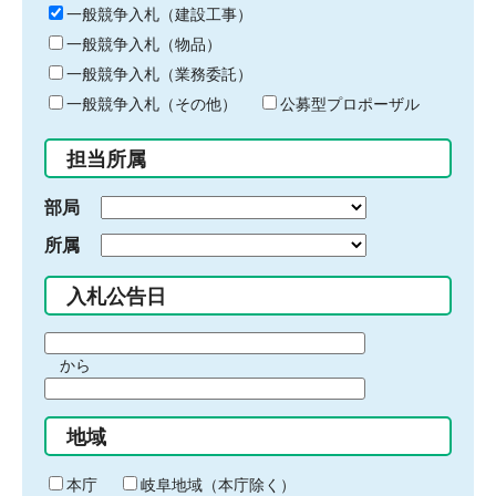
キ
一般競争入札（建設工事）
ー
一般競争入札（物品）
ワ
一般競争入札（業務委託）
ー
ド
一般競争入札（その他）
公募型プロポーザル
を
入
担当所属
力
部局
所属
入札公告日
期
から
間
期
の
間
始
地域
の
ま
終
り
わ
本庁
岐阜地域（本庁除く）