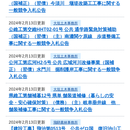
（国補正）（翌債）今須川 堰堤改築工工事に関する
一般競争入札公告
2024年2月13日更新
大垣土木事務所
公維工第交維HHT02-01号 公共 通学路緊急対策補助
（国補正）（翌債）（主）南濃関ケ原線 歩道整備工
事に関する一般競争入札公告
2024年2月13日更新
大垣土木事務所
公河工第広河H2-5号 公共 広域河川改修事業（国補
正）（翌債）水門川 掘削護岸工事に関する一般競争
入札公告
2024年2月13日更新
大垣土木事務所
県維工第舗補暮12号 県単 舗装道補修（暮らしの安
全・安心確保対策）（債務）（主）岐阜垂井線 他
舗装補修工事に関する一般競争入札公告
2024年2月13日更新
飛騨農林事務所
【建設工事】飛治第0513号 公共ゼロ国 復旧治山工