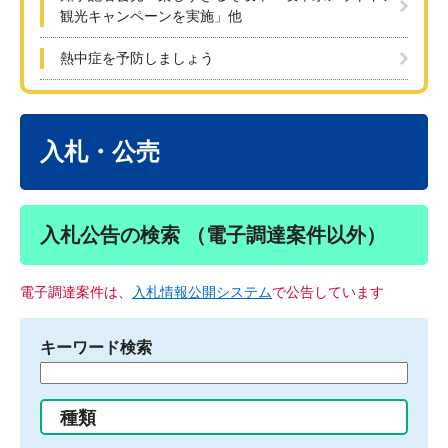
観光キャンペーンを実施」他
熱中症を予防しましょう
本
文
入札・公売
入札公告の検索 （電子調達案件以外）
電子調達案件は、
入札情報公開システム
で公告しています
キーワード検索
検
索
す
種類
る