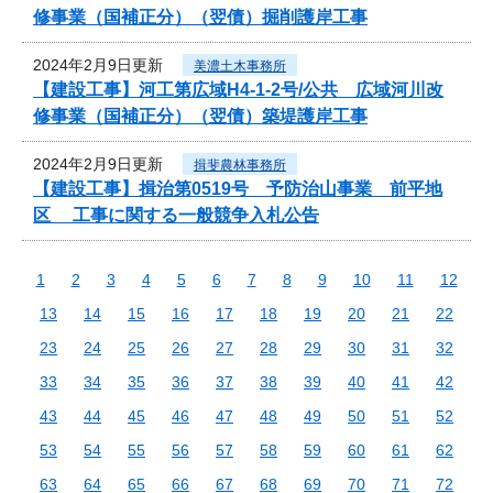
修事業（国補正分）（翌債）掘削護岸工事
2024年2月9日更新
美濃土木事務所
【建設工事】河工第広域H4-1-2号/公共 広域河川改
修事業（国補正分）（翌債）築堤護岸工事
2024年2月9日更新
揖斐農林事務所
【建設工事】揖治第0519号 予防治山事業 前平地
区 工事に関する一般競争入札公告
1
2
3
4
5
6
7
8
9
10
11
12
13
14
15
16
17
18
19
20
21
22
23
24
25
26
27
28
29
30
31
32
33
34
35
36
37
38
39
40
41
42
43
44
45
46
47
48
49
50
51
52
53
54
55
56
57
58
59
60
61
62
63
64
65
66
67
68
69
70
71
72