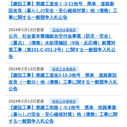
【建設工事】第建工道改く-3-11他号 県単 道路新
設改良（暮らしの安全・安心確保対策）他（債務）工
事に関する一般競争入札公告
2024年2月13日更新
流域浄水事務所
公共 社会資本整備総合交付金事業（防災・安全）
（重点）（債務）水処理施設（9池・反応槽）耐震対
策工事（第101-C-051-2号）に関する一般競争入札公
告
2024年2月13日更新
揖斐土木事務所
【建設工事】第建工道改3-15-3他号 県単 道路新設
改良（一般分）他（債務）工事に関する一般競争入札
公告
2024年2月13日更新
揖斐土木事務所
【建設工事】第建工街路く-5-1他号 県単 街路事業
（暮らしの安全・安心確保対策）他（債務）工事に関
する一般競争入札公告