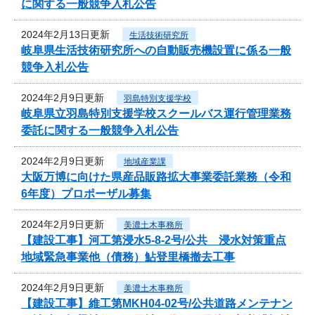
に関する一般競争入札公告
2024年2月13日更新
生活技術研究所
岐阜県生活技術研究所への自動販売機設置に係る一般
競争入札公告
2024年2月9日更新
羽島特別支援学校
岐阜県立羽島特別支援学校スクールバス運行管理業務
委託に関する一般競争入札公告
2024年2月9日更新
地域産業課
大阪万博に向けた県産品販路拡大事業委託業務（令和
6年度）プロポーザル募集
2024年2月9日更新
美濃土木事務所
【建設工事】河工第浸水5-8-2号/公共 浸水対策重点
地域緊急事業他（債務）鮎登里橋撤去工事
2024年2月9日更新
美濃土木事務所
【建設工事】維工第MKH04-02号/公共道路メンテナン