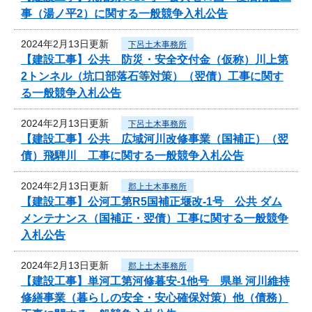
事（湯ノ平2）に関する一般競争入札公告
2024年2月13日更新
下呂土木事務所
【建設工事】公共 防災・安全交付金（仮称）川上第
2トンネル（坑口部落石等対策）（翌債）工事に関す
る一般競争入札公告
2024年2月13日更新
下呂土木事務所
【建設工事】公共 広域河川改修事業（国補正）（翌
債）飛騨川 工事に関する一般競争入札公告
2024年2月13日更新
郡上土木事務所
【建設工事】公河工第R5国補正堰改-1号 公共 ダム
メンテナンス（国補正・翌債）工事に関する一般競争
入札公告
2024年2月13日更新
郡上土木事務所
【建設工事】単河工第河修暮安-1他号 県単 河川維持
修繕事業（暮らしの安全・安心確保対策）他（債務）