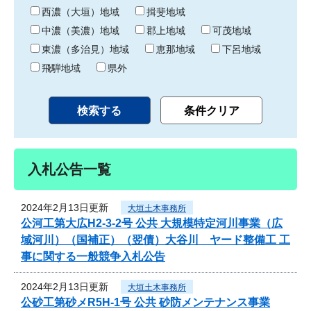
り
西濃（大垣）地域
揖斐地域
中濃（美濃）地域
郡上地域
可茂地域
東濃（多治見）地域
恵那地域
下呂地域
飛騨地域
県外
入札公告一覧
2024年2月13日更新
大垣土木事務所
公河工第大広H2-3-2号 公共 大規模特定河川事業（広
域河川）（国補正）（翌債）大谷川 ヤード整備工 工
事に関する一般競争入札公告
2024年2月13日更新
大垣土木事務所
公砂工第砂メR5H-1号 公共 砂防メンテナンス事業