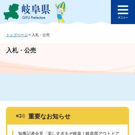
ペ
メ
このページの本文へ
ー
ニ
メ
ジ
ュ
ニ
の
ー
ュ
先
を
ー
頭
飛
トップページ
>
入札・公売
で
ば
す
し
入札・公売
。
て
本
文
へ
重要なお知らせ
知事記者会見「楽しすぎるぞ岐阜！岐阜県アウトドア