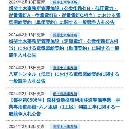
2024年2月13日更新
揖斐土木事務所
揖斐土木事務所管理施設（公衆街路灯B・低圧電力・
従量電灯A・従量電灯B・従量電灯C相当）における電
気需給契約（単価契約）に関する一般競争入札公告
2024年2月13日更新
揖斐土木事務所
揖斐土木事務所管理施設（定額電灯・公衆街路灯A相
当）における電気需給契約（単価契約）に関する一般
競争入札公告
2024年2月13日更新
揖斐土木事務所
八草トンネル（低圧）における電気需給契約に関する
一般競争入札公告
2024年2月13日更新
郡上農林事務所
【郡林第0506号】森林資源循環利用林道整備事業 林
業専用道那留~六ノ里線（1工区）開設工事に関する一
般競争入札公告
2024年2月13日更新
揖斐土木事務所