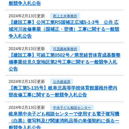
般競争入札公告
2024年2月13日更新
郡上土木事務所
【建設工事】公河工第R5国補正広域5-1-3号 公共 広
域河川改修事業（国補正・翌債）工事に関する一般競
争入札公告
2024年2月13日更新
可茂農林事務所
【建設工事】可経工第0502号／県営経営体育成基盤整
備事業佐見久室地区第2号工事に関する一般競争入札
公告
2024年2月13日更新
公共建築課
【教工第5-135号】岐阜北高等学校体育館屋根外壁内
部改修工事に関する一般競争入札公告
2024年2月13日更新
中央子ども相談センター
岐阜県中央子ども相談センターで使用する電子複写機
（白黒）複写料及び関連消耗品等の単価契約に係る一
般競争入札公告