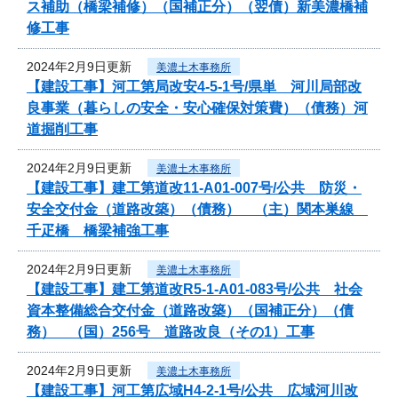
ス補助（橋梁補修）（国補正分）（翌債）新美濃橋補
修工事
2024年2月9日更新
美濃土木事務所
【建設工事】河工第局改安4-5-1号/県単 河川局部改
良事業（暮らしの安全・安心確保対策費）（債務）河
道掘削工事
2024年2月9日更新
美濃土木事務所
【建設工事】建工第道改11-A01-007号/公共 防災・
安全交付金（道路改築）（債務） （主）関本巣線
千疋橋 橋梁補強工事
2024年2月9日更新
美濃土木事務所
【建設工事】建工第道改R5-1-A01-083号/公共 社会
資本整備総合交付金（道路改築）（国補正分）（債
務） （国）256号 道路改良（その1）工事
2024年2月9日更新
美濃土木事務所
【建設工事】河工第広域H4-2-1号/公共 広域河川改