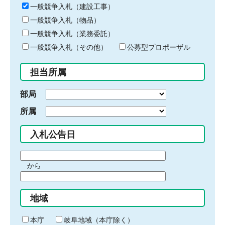
キ
一般競争入札（建設工事）
ー
一般競争入札（物品）
ワ
一般競争入札（業務委託）
ー
ド
一般競争入札（その他）
公募型プロポーザル
を
入
担当所属
力
部局
所属
入札公告日
期
から
間
期
の
間
始
地域
の
ま
終
り
わ
本庁
岐阜地域（本庁除く）