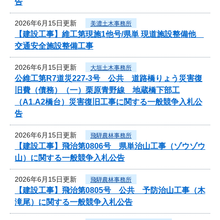
告
2026年6月15日更新
美濃土木事務所
【建設工事】維工第現施1他号/県単 現道施設整備他
交通安全施設整備工事
2026年6月15日更新
大垣土木事務所
公維工第R7道災227-3号 公共 道路橋りょう災害復
旧費（債務）（一）栗原青野線 地蔵橋下部工
（A1.A2橋台）災害復旧工事に関する一般競争入札公
告
2026年6月15日更新
飛騨農林事務所
【建設工事】飛治第0806号 県単治山工事（ゾウゾウ
山）に関する一般競争入札公告
2026年6月15日更新
飛騨農林事務所
【建設工事】飛治第0805号 公共 予防治山工事（木
滝尾）に関する一般競争入札公告