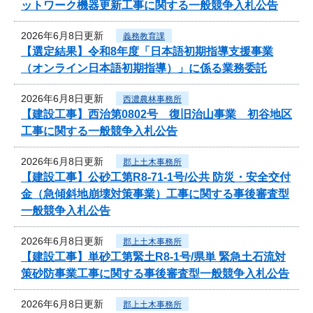
ットワーク機器更新工事に関する一般競争入札公告
2026年6月8日更新
義務教育課
【選定結果】令和8年度「日本語初期指導支援事業
（オンライン日本語初期指導）」に係る業務委託
2026年6月8日更新
西濃農林事務所
【建設工事】西治第0802号 復旧治山事業 初谷地区
工事に関する一般競争入札公告
2026年6月8日更新
郡上土木事務所
【建設工事】公砂工第R8-71-1号/公共 防災・安全交付
金（急傾斜地崩壊対策事業）工事に関する事後審査型
一般競争入札公告
2026年6月8日更新
郡上土木事務所
【建設工事】単砂工第緊土R8-1号/県単 緊急土石流対
策砂防事業工事に関する事後審査型一般競争入札公告
2026年6月8日更新
郡上土木事務所