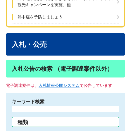
観光キャンペーンを実施」他
熱中症を予防しましょう
本
文
入札・公売
入札公告の検索 （電子調達案件以外）
電子調達案件は、
入札情報公開システム
で公告しています
キーワード検索
検
索
す
種類
る