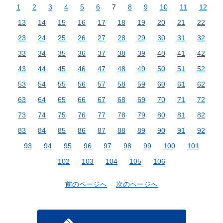
1
2
3
4
5
6
7
8
9
10
11
12
13
14
15
16
17
18
19
20
21
22
23
24
25
26
27
28
29
30
31
32
33
34
35
36
37
38
39
40
41
42
43
44
45
46
47
48
49
50
51
52
53
54
55
56
57
58
59
60
61
62
63
64
65
66
67
68
69
70
71
72
73
74
75
76
77
78
79
80
81
82
83
84
85
86
87
88
89
90
91
92
93
94
95
96
97
98
99
100
101
102
103
104
105
106
前のページへ
次のページへ