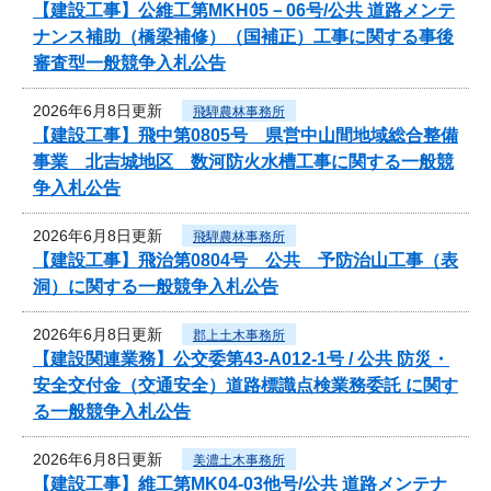
【建設工事】公維工第MKH05－06号/公共 道路メンテ
ナンス補助（橋梁補修）（国補正）工事に関する事後
審査型一般競争入札公告
2026年6月8日更新
飛騨農林事務所
【建設工事】飛中第0805号 県営中山間地域総合整備
事業 北吉城地区 数河防火水槽工事に関する一般競
争入札公告
2026年6月8日更新
飛騨農林事務所
【建設工事】飛治第0804号 公共 予防治山工事（表
洞）に関する一般競争入札公告
2026年6月8日更新
郡上土木事務所
【建設関連業務】公交委第43-A012-1号 / 公共 防災・
安全交付金（交通安全）道路標識点検業務委託 に関す
る一般競争入札公告
2026年6月8日更新
美濃土木事務所
【建設工事】維工第MK04-03他号/公共 道路メンテナ