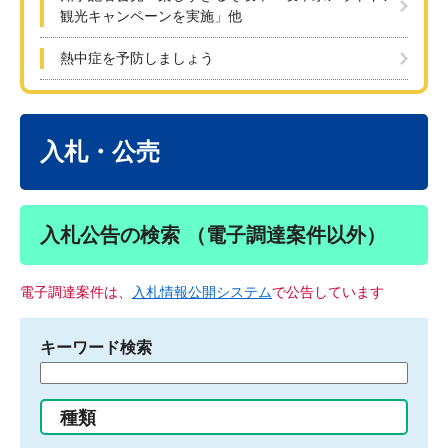
観光キャンペーンを実施」他
熱中症を予防しましょう
本
文
入札・公売
入札公告の検索 （電子調達案件以外）
電子調達案件は、
入札情報公開システム
で公告しています
キーワード検索
検
索
す
種類
る