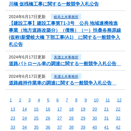
川橋 仮桟橋工事に関する一般競争入札公告
2024年6月17日更新
岐阜土木事務所
【建設工事】建設工事第T1-3号 公共 地域連携推進
事業（地方道路改築分）（債務）（一）扶桑各務原線
(仮称)新愛岐大橋 下部工事(A1) に関する一般競争入
札公告
2024年6月17日更新
美濃土木事務所
道路パトロール車の調達に関する一般競争入札公告
2024年6月17日更新
美濃土木事務所
道路維持作業車の調達に関する一般競争入札公告
1
2
3
4
5
6
7
8
9
10
11
12
13
14
15
16
17
18
19
20
21
22
23
24
25
26
27
28
29
30
31
32
33
34
35
36
37
38
39
40
41
42