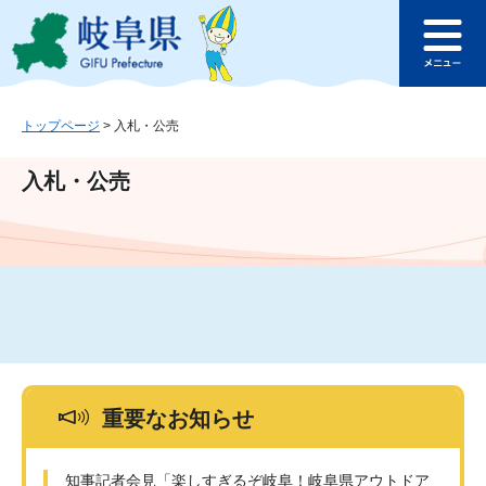
ペ
メ
このページの本文へ
ー
ニ
メ
ジ
ュ
ニ
の
ー
ュ
先
を
ー
頭
飛
トップページ
>
入札・公売
で
ば
す
し
入札・公売
。
て
本
文
へ
重要なお知らせ
知事記者会見「楽しすぎるぞ岐阜！岐阜県アウトドア