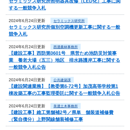
セラミックス研究所照明器具改修（LED化）工事に関
する一般競争入札
2024年6月24日更新
セラミックス研究所
セラミックス研究所個別空調機更新工事に関する一般
競争入札
2024年6月24日更新
西濃農林事務所
【建設工事】西防第0601号 県営ため池防災対策事
業 養老大場（五三）地区 排水路護岸工事に関する
一般競争入札公告
2024年6月24日更新
公共建築課
【建設関連業務】【教委第6-72号】加茂高等学校第1
棟改築工事の工事監理委託に関する一般競争入札公告
2024年6月24日更新
美濃土木事務所
【建設工事】維工第舗補2号／県単 舗装道補修費
（緊自債分）上野関線舗装補修工事