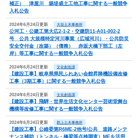
補正） 津屋川 築堤盛土工他工事に関する一般競争
入札公告
2024年6月24日更新
大垣土木事務所
公河工・公建工第大広2-1-2・交建防11-A01-002-2
号 公共 大規模特定河川事業（広域河川）・公共防災
安全交付金（改築）（債務） 赤坂大橋下部工（左
岸）等工事に関する一般競争入札公告
2024年6月24日更新
文化創造課
【建設工事】岐阜県県民ふれあい会館昇降機設備改修
工事（3期工事）に関する一般競争入札公告
2024年6月24日更新
文化創造課
【建設工事】飛騨・世界生活文化センター芸術堂舞台
機構等改修工事に関する一般競争入札公告
2024年6月24日更新
郡上土木事務所
【建設工事】公維委第R6ME-2他号/公共 道路メンテ
ナンス補助（トンネル・橋梁等点検調査）MEを活用