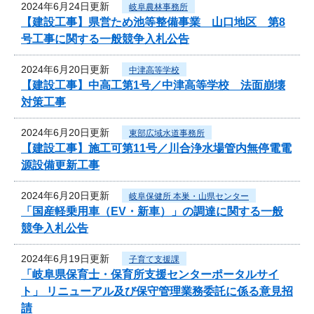
2024年6月24日更新
岐阜農林事務所
【建設工事】県営ため池等整備事業 山口地区 第8
号工事に関する一般競争入札公告
2024年6月20日更新
中津高等学校
【建設工事】中高工第1号／中津高等学校 法面崩壊
対策工事
2024年6月20日更新
東部広域水道事務所
【建設工事】施工可第11号／川合浄水場管内無停電電
源設備更新工事
2024年6月20日更新
岐阜保健所 本巣・山県センター
「国産軽乗用車（EV・新車）」の調達に関する一般
競争入札公告
2024年6月19日更新
子育て支援課
「岐阜県保育士・保育所支援センターポータルサイ
ト」 リニューアル及び保守管理業務委託に係る意見招
請