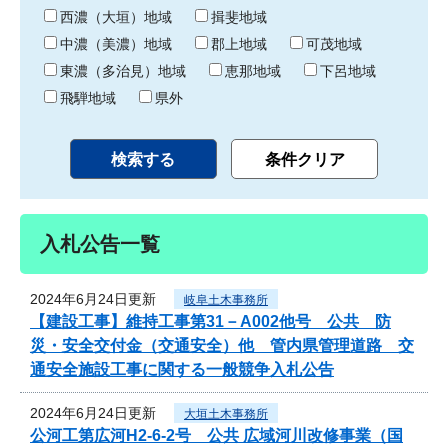
り
西濃（大垣）地域
揖斐地域
中濃（美濃）地域
郡上地域
可茂地域
東濃（多治見）地域
恵那地域
下呂地域
飛騨地域
県外
入札公告一覧
2024年6月24日更新
岐阜土木事務所
【建設工事】維持工事第31－A002他号 公共 防
災・安全交付金（交通安全）他 管内県管理道路 交
通安全施設工事に関する一般競争入札公告
2024年6月24日更新
大垣土木事務所
公河工第広河H2-6-2号 公共 広域河川改修事業（国