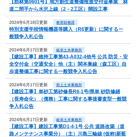
【郡林第0601号】地方創生道整備推進交付金事業 林
道二間手から水沢上線（2－2工区）開設工事
2024年6月18日更新
教育財務課
特別支援学校情報機器等購入（R6更新）に関する一
般競争入札公告
2024年6月17日更新
岐阜土木事務所
【建設工事】維持工事第43-A032-4他号 公共 防災・安
全交付金（交通安全）他（主）関本巣線（森工区）自
歩道整備工事に関する一般競争入札公告
2024年6月17日更新
郡上土木事務所
【建設工事】単砂工第砂修長R6-1号/県単 砂防修繕
（長寿命化）（債務）工事に関する事後審査型一般競
争入札公告
2024年6月17日更新
岐阜土木事務所
【建設工事】建設工事第D1-4-1号 公共 道路改築（道
路メンテナンス事業分）（主）川島三輪線 (仮称)新藍