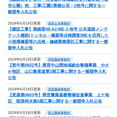
市公園）他 工事/工園1第都公花－2他号に関する一
般競争入札公告
2024年6月18日更新
揖斐土木事務所
【建設工事】第維委48-A2-ME-3 他号 公共道路メンテ
ナンス補助(トンネル・橋梁等点検調査)MEを活用した
小規模橋梁等の点検・修繕業務委託工事に関する一般
競争入札公告
2024年6月18日更新
恵那農林事務所
【恵中第0602号】県営中山間地域総合整備事業 やさ
か地区 山口集落道第3期工事に関する一般競争入札
公告
2024年6月18日更新
恵那農林事務所
【恵基第0603号】県営農業基盤整備促進事業 エナ地
区 暗渠排水第4期工事に関する一般競争入札公告
2024年6月18日更新
郡上農林事務所