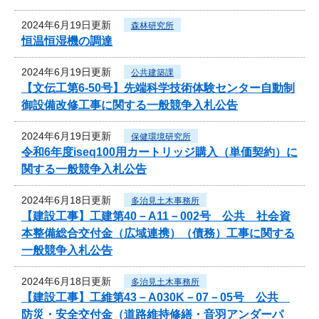
2024年6月19日更新
森林研究所
恒温恒湿機の調達
2024年6月19日更新
公共建築課
【文伝工第6-50号】先端科学技術体験センター自動制
御設備改修工事に関する一般競争入札公告
2024年6月19日更新
保健環境研究所
令和6年度iseq100用カートリッジ購入（単価契約）に
関する一般競争入札公告
2024年6月18日更新
多治見土木事務所
【建設工事】工建第40－A11－002号 公共 社会資
本整備総合交付金（広域連携）（債務）工事に関する
一般競争入札公告
2024年6月18日更新
多治見土木事務所
【建設工事】工維第43－A030K－07－05号 公共
防災・安全交付金（道路維持修繕・音羽アンダーパ