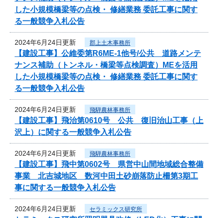
した小規模橋梁等の点検・ 修繕業務 委託工事に関す
る一般競争入札公告
2024年6月24日更新
郡上土木事務所
【建設工事】公維委第R6ME-1他号/公共 道路メンテ
ナンス補助（トンネル・橋梁等点検調査）MEを活用
した小規模橋梁等の点検・ 修繕業務 委託工事に関す
る一般競争入札公告
2024年6月24日更新
飛騨農林事務所
【建設工事】飛治第0610号 公共 復旧治山工事（上
沢上）に関する一般競争入札公告
2024年6月24日更新
飛騨農林事務所
【建設工事】飛中第0602号 県営中山間地域総合整備
事業 北吉城地区 数河中田土砂崩落防止柵第3期工
事に関する一般競争入札公告
2024年6月24日更新
セラミックス研究所