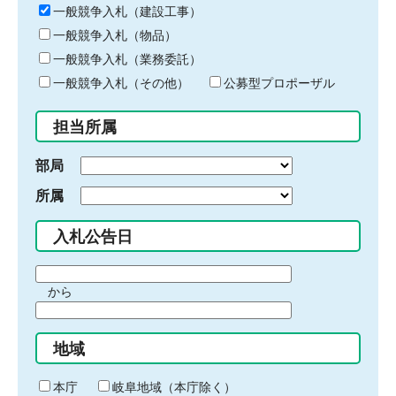
キ
一般競争入札（建設工事）
ー
一般競争入札（物品）
ワ
一般競争入札（業務委託）
ー
ド
一般競争入札（その他）
公募型プロポーザル
を
入
担当所属
力
部局
所属
入札公告日
期
から
間
期
の
間
始
地域
の
ま
終
り
わ
本庁
岐阜地域（本庁除く）