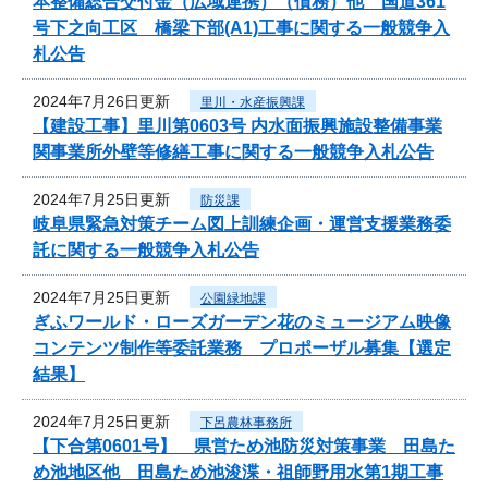
本整備総合交付金（広域連携）（債務）他 国道361
号下之向工区 橋梁下部(A1)工事に関する一般競争入
札公告
2024年7月26日更新
里川・水産振興課
【建設工事】里川第0603号 内水面振興施設整備事業
関事業所外壁等修繕工事に関する一般競争入札公告
2024年7月25日更新
防災課
岐阜県緊急対策チーム図上訓練企画・運営支援業務委
託に関する一般競争入札公告
2024年7月25日更新
公園緑地課
ぎふワールド・ローズガーデン花のミュージアム映像
コンテンツ制作等委託業務 プロポーザル募集【選定
結果】
2024年7月25日更新
下呂農林事務所
【下合第0601号】 県営ため池防災対策事業 田島た
め池地区他 田島ため池浚渫・祖師野用水第1期工事