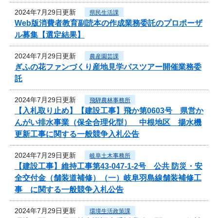
2024年7月29日更新
県民生活課
Web版消費者教育副読本の作成業務委託のプロポーザ
ル募集【選定結果】
2024年7月29日更新
農産園芸課
ぎふの花ファンづくり産地見学バスツアー開催業務委
託
2024年7月29日更新
飛騨農林事務所
【入札取り止め】【建設工事】飛か第0603号 県営か
んがい排水事業（保全合理化型） 中根地区 揚水機
更新工事に関する一般競争入札公告
2024年7月29日更新
岐阜土木事務所
【建設工事】維持工事第43-047-1-2号 公共 防災・安
全交付金（舗装道補修）（一）岐阜羽島線舗装補修工
事 に関する一般競争入札公告
2024年7月29日更新
環境生活政策課