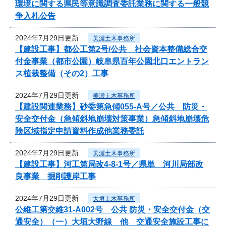
環境に関する県民等意識調査委託業務に関する一般競
争入札公告
2024年7月29日更新
美濃土木事務所
【建設工事】都公工第2号/公共 社会資本整備総合交
付金事業（都市公園）岐阜県百年公園北口エントラン
ス植栽整備（その2）工事
2024年7月29日更新
美濃土木事務所
【建設関連業務】砂委第急傾055-A号／公共 防災・
安全交付金（急傾斜地崩壊対策事業）急傾斜地崩壊危
険区域指定申請資料作成他業務委託
2024年7月29日更新
美濃土木事務所
【建設工事】河工第局改4-8-1号／県単 河川局部改
良事業 掘削護岸工事
2024年7月29日更新
大垣土木事務所
公維工第交維31-A002号 公共 防災・安全交付金（交
通安全）（一）大垣大野線 他 交通安全施設工事に