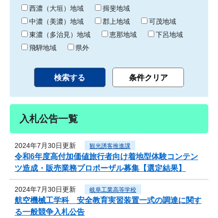
り
西濃（大垣）地域
揖斐地域
中濃（美濃）地域
郡上地域
可茂地域
東濃（多治見）地域
恵那地域
下呂地域
飛騨地域
県外
入札公告一覧
2024年7月30日更新
観光誘客推進課
令和6年度高付加価値旅行者向け着地型体験コンテン
ツ造成・販売業務プロポーザル募集【選定結果】
2024年7月30日更新
岐阜工業高等学校
航空機械工学科 安全教育実習装置一式の調達に関す
る一般競争入札公告