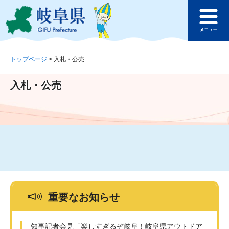
ペ
メ
このページの本文へ
ー
ニ
メ
ジ
ュ
ニ
の
ー
ュ
先
を
ー
頭
飛
トップページ
>
入札・公売
で
ば
す
し
入札・公売
。
て
本
文
へ
重要なお知らせ
知事記者会見「楽しすぎるぞ岐阜！岐阜県アウトドア