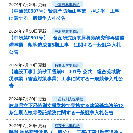
2024年7月30日更新
中濃農林事務所
【中治第0607号】緊急予防治山事業 押之平 工事
に関する一般競争入札公告
2024年7月30日更新
中濃農林事務所
【中研第0601号】 畜産研究所養豚養鶏研究部再編整
備事業 敷地造成第5期工事 に関する一般競争入札
公告
2024年7月30日更新
揖斐土木事務所
【建設工事】第砂工雪崩6－001号 公共 総合流域防
災事業（雪崩対策事業）工事に関する一般競争入札公
告
2024年7月30日更新
下呂特別支援学校
岐阜県立下呂特別支援学校で実施する建築基準法第12
条定期点検等委託業務に関する一般競争入札公告
2024年7月30日更新
可茂土木事務所
県単 道路新設改良（一般分） 工事/工建1単第道改－