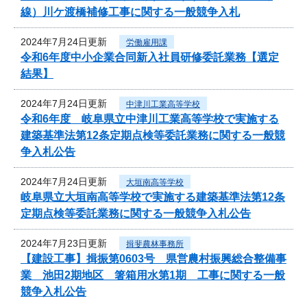
線）川ケ渡橋補修工事に関する一般競争入札
2024年7月24日更新
労働雇用課
令和6年度中小企業合同新入社員研修委託業務【選定
結果】
2024年7月24日更新
中津川工業高等学校
令和6年度 岐阜県立中津川工業高等学校で実施する
建築基準法第12条定期点検等委託業務に関する一般競
争入札公告
2024年7月24日更新
大垣南高等学校
岐阜県立大垣南高等学校で実施する建築基準法第12条
定期点検等委託業務に関する一般競争入札公告
2024年7月23日更新
揖斐農林事務所
【建設工事】揖振第0603号 県営農村振興総合整備事
業 池田2期地区 箸箱用水第1期 工事に関する一般
競争入札公告