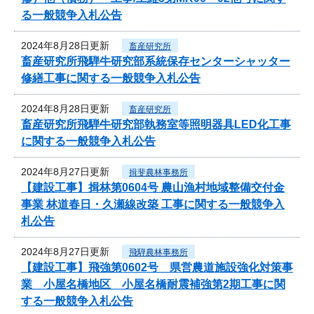
る一般競争入札公告
2024年8月28日更新
畜産研究所
畜産研究所飛騨牛研究部系統保存センターシャッター
修繕工事に関する一般競争入札公告
2024年8月28日更新
畜産研究所
畜産研究所飛騨牛研究部執務室等照明器具LED化工事
に関する一般競争入札公告
2024年8月27日更新
揖斐農林事務所
【建設工事】揖林第0604号 農山漁村地域整備交付金
事業 林道春日・久瀬線改築 工事に関する一般競争入
札公告
2024年8月27日更新
飛騨農林事務所
【建設工事】飛強第0602号 県営農道施設強化対策事
業 小屋名橋地区 小屋名橋耐震補強第2期工事に関
する一般競争入札公告