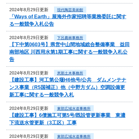
2024年8月29日更新
現代陶芸美術館
「Ways of Earth」展海外作家招聘等業務委託に関す
る一般競争入札公告
2024年8月29日更新
下呂農林事務所
【下中第0603号】県営中山間地域総合整備事業 益田
南部地区 川西用水第1期工事に関する一般競争入札公
告
2024年8月29日更新
恵那土木事務所
【建設工事】河工第公堰H6他号/公共 ダムメンテナ
ンス事業（R5国補正）他（中野方ダム）空調設備更
新工事に関する一般競争入札
2024年8月29日更新
東部広域水道事務所
【建設工事】6債施工可第5号/既設管更新事業 東濃
下流送水管更新（3工区）工事
2024年8月29日更新
東部広域水道事務所