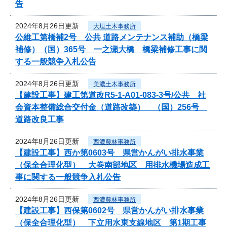
告
2024年8月26日更新
大垣土木事務所
公維工第橋補2号 公共 道路メンテナンス補助（橋梁
補修）（国）365号 一之瀬大橋 橋梁補修工事に関
する一般競争入札公告
2024年8月26日更新
美濃土木事務所
【建設工事】建工第道改R5-1-A01-083-3号/公共 社
会資本整備総合交付金（道路改築） （国）256号
道路改良工事
2024年8月26日更新
西濃農林事務所
【建設工事】西か第0603号 県営かんがい排水事業
（保全合理化型） 大巻南部地区 用排水機場造成工
事に関する一般競争入札公告
2024年8月26日更新
西濃農林事務所
【建設工事】西保第0602号 県営かんがい排水事業
（保全合理化型） 下立用水東支線地区 第1期工事