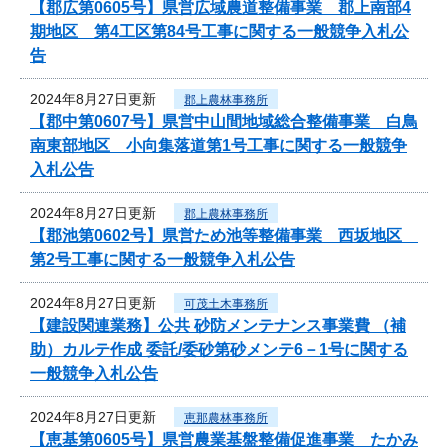
【郡広第0605号】県営広域農道整備事業 郡上南部4
期地区 第4工区第84号工事に関する一般競争入札公
告
2024年8月27日更新
郡上農林事務所
【郡中第0607号】県営中山間地域総合整備事業 白鳥
南東部地区 小向集落道第1号工事に関する一般競争
入札公告
2024年8月27日更新
郡上農林事務所
【郡池第0602号】県営ため池等整備事業 西坂地区
第2号工事に関する一般競争入札公告
2024年8月27日更新
可茂土木事務所
【建設関連業務】公共 砂防メンテナンス事業費 （補
助）カルテ作成 委託/委砂第砂メンテ6－1号に関する
一般競争入札公告
2024年8月27日更新
恵那農林事務所
【恵基第0605号】県営農業基盤整備促進事業 たかみ