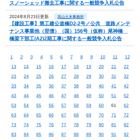
スノーシェッド撤去工事に関する一般競争入札公告
2024年8月23日更新
高山土木事務所
【建設工事】第工建公道橋D2-2号／公共 道路メンテ
ナンス事業他（翌債）（国）156号（仮称）尾神橋
橋梁下部工(A2)2期工事に関する一般競争入札公告
1
2
3
4
5
6
7
8
9
10
11
12
13
14
15
16
17
18
19
20
21
22
23
24
25
26
27
28
29
30
31
32
33
34
35
36
37
38
39
40
41
42
43
44
45
46
47
48
49
50
51
52
53
54
55
56
57
58
59
60
61
62
63
64
65
66
67
68
69
70
71
72
73
74
75
76
77
78
79
80
81
82
83
84
85
86
87
88
89
90
91
92