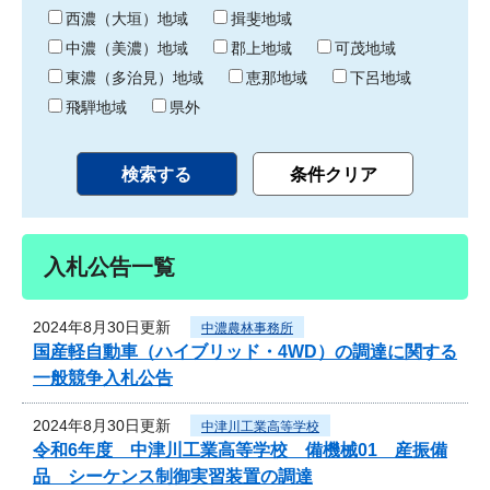
り
西濃（大垣）地域
揖斐地域
中濃（美濃）地域
郡上地域
可茂地域
東濃（多治見）地域
恵那地域
下呂地域
飛騨地域
県外
入札公告一覧
2024年8月30日更新
中濃農林事務所
国産軽自動車（ハイブリッド・4WD）の調達に関する
一般競争入札公告
2024年8月30日更新
中津川工業高等学校
令和6年度 中津川工業高等学校 備機械01 産振備
品 シーケンス制御実習装置の調達