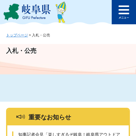
ペ
メ
このページの本文へ
ー
ニ
メ
ジ
ュ
ニ
の
ー
ュ
先
を
ー
頭
飛
トップページ
>
入札・公売
で
ば
す
し
入札・公売
。
て
本
文
へ
重要なお知らせ
知事記者会見「楽しすぎるぞ岐阜！岐阜県アウトドア