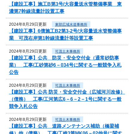
【建設工事】施工B第3号/大容量送水管整備事業 東
濃第7幹線流量計設置工事
2024年8月29日更新
東部広域水道事務所
【建設工事】6債施工B2第3-2号/大容量送水管整備事
業 可茂右岸第1幹線流量計等設置工事
2024年8月29日更新
可茂土木事務所
【建設工事】公共 防災・安全交付金（通常砂防事
業） 工事/工砂第砂6－034号に関する一般競争入札
公告
2024年8月29日更新
可茂土木事務所
【建設工事】公共 防災・安全交付金（広域河川改修）
（債務） 工事/工河第広6－6－2－1号に関する一般
競争入札公告
2024年8月29日更新
可茂土木事務所
【建設工事】公共 道路メンテナンス補助（橋梁補
修）他（債務） 工事/工維3第MK06－02他号に関す