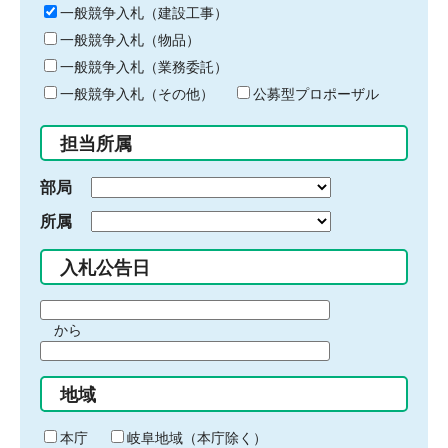
キ
一般競争入札（建設工事）
ー
一般競争入札（物品）
ワ
一般競争入札（業務委託）
ー
ド
一般競争入札（その他）
公募型プロポーザル
を
入
担当所属
力
部局
所属
入札公告日
期
から
間
期
の
間
始
地域
の
ま
終
り
わ
本庁
岐阜地域（本庁除く）