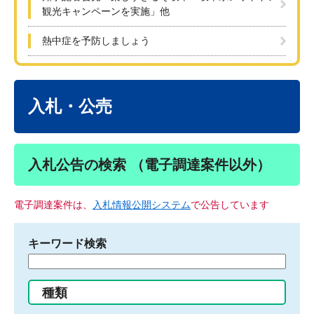
観光キャンペーンを実施」他
熱中症を予防しましょう
本
文
入札・公売
入札公告の検索 （電子調達案件以外）
電子調達案件は、
入札情報公開システム
で公告しています
キーワード検索
検
索
す
種類
る