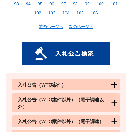
93
94
95
96
97
98
99
100
101
102
103
104
105
106
前のページへ
次のページへ
入札公告（WTO案件）
入札公告（WTO案件以外）（電子調達以
外）
入札公告（WTO案件以外）（電子調達）