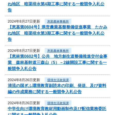
ね地区 暗渠排水第4期工事に関する一般競争入札公
告
2024年8月27日更新
恵那農林事務所
【恵基第0604号】県営農業基盤整備促進事業 たかみ
ね地区 暗渠排水第3期工事に関する一般競争入札公
告
2024年8月27日更新
恵那農林事務所
【恵林第0602号】公共 地方創生道整備推進交付金事
業 森林基幹道三森山（5）－2線開設工事に関する一
般競争入札公告
2024年8月26日更新
環境生活政策課
清流の国ぎふ環境教育副読本の印刷、発送、及び資料
編の作成業務に関する一般競争入札公告
2024年8月26日更新
環境生活政策課
中学生向け環境教育教材用動画制作及び配信業務委託
に関する一般競争入札公告