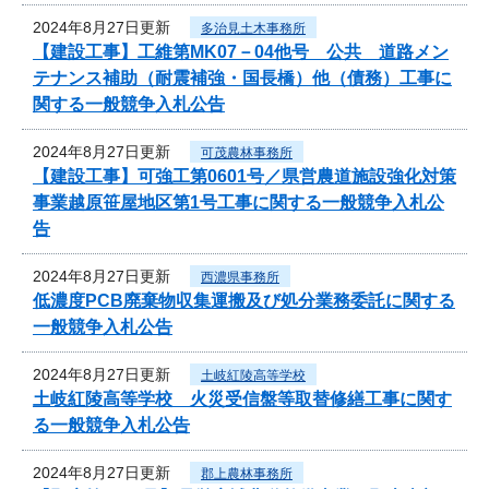
2024年8月27日更新
多治見土木事務所
【建設工事】工維第MK07－04他号 公共 道路メン
テナンス補助（耐震補強・国長橋）他（債務）工事に
関する一般競争入札公告
2024年8月27日更新
可茂農林事務所
【建設工事】可強工第0601号／県営農道施設強化対策
事業越原笹屋地区第1号工事に関する一般競争入札公
告
2024年8月27日更新
西濃県事務所
低濃度PCB廃棄物収集運搬及び処分業務委託に関する
一般競争入札公告
2024年8月27日更新
土岐紅陵高等学校
土岐紅陵高等学校 火災受信盤等取替修繕工事に関す
る一般競争入札公告
2024年8月27日更新
郡上農林事務所