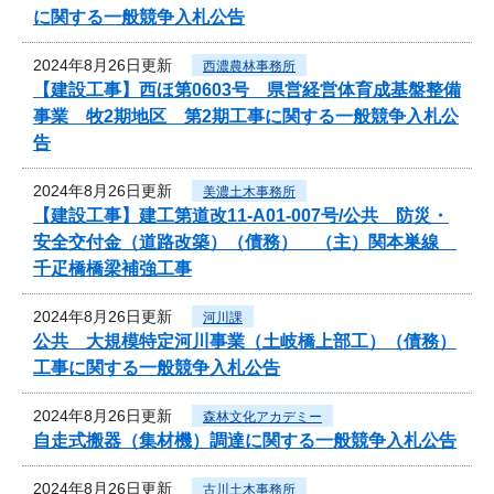
に関する一般競争入札公告
2024年8月26日更新
西濃農林事務所
【建設工事】西ほ第0603号 県営経営体育成基盤整備
事業 牧2期地区 第2期工事に関する一般競争入札公
告
2024年8月26日更新
美濃土木事務所
【建設工事】建工第道改11-A01-007号/公共 防災・
安全交付金（道路改築）（債務） （主）関本巣線
千疋橋橋梁補強工事
2024年8月26日更新
河川課
公共 大規模特定河川事業（土岐橋上部工）（債務）
工事に関する一般競争入札公告
2024年8月26日更新
森林文化アカデミー
自走式搬器（集材機）調達に関する一般競争入札公告
2024年8月26日更新
古川土木事務所