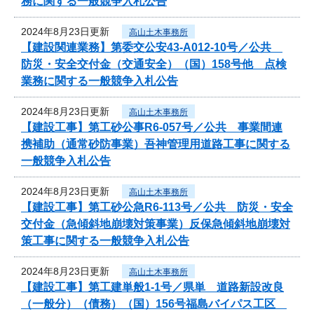
務に関する一般競争入札公告
2024年8月23日更新
高山土木事務所
【建設関連業務】第委交公安43-A012-10号／公共
防災・安全交付金（交通安全）（国）158号他 点検
業務に関する一般競争入札公告
2024年8月23日更新
高山土木事務所
【建設工事】第工砂公事R6-057号／公共 事業間連
携補助（通常砂防事業）吾神管理用道路工事に関する
一般競争入札公告
2024年8月23日更新
高山土木事務所
【建設工事】第工砂公急R6-113号／公共 防災・安全
交付金（急傾斜地崩壊対策事業）反保急傾斜地崩壊対
策工事に関する一般競争入札公告
2024年8月23日更新
高山土木事務所
【建設工事】第工建単般1-1号／県単 道路新設改良
（一般分）（債務）（国）156号福島バイパス工区