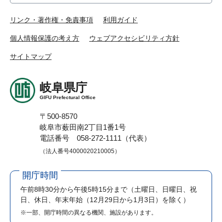
リンク・著作権・免責事項
利用ガイド
個人情報保護の考え方
ウェブアクセシビリティ方針
サイトマップ
岐阜県庁
GIFU Prefectural Office
〒500-8570
岐阜市薮田南2丁目1番1号
電話番号 058-272-1111（代表）
（法人番号4000020210005）
開庁時間
午前8時30分から午後5時15分まで
（土曜日、日曜日、祝
日、休日、年末年始（12月29日から1月3日）を除く）
※一部、開庁時間の異なる機関、施設があります。