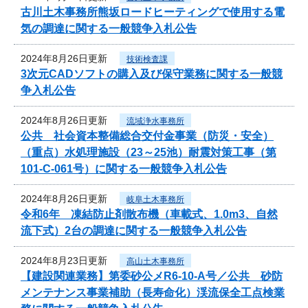
古川土木事務所熊坂ロードヒーティングで使用する電
気の調達に関する一般競争入札公告
2024年8月26日更新
技術検査課
3次元CADソフトの購入及び保守業務に関する一般競
争入札公告
2024年8月26日更新
流域浄水事務所
公共 社会資本整備総合交付金事業（防災・安全）
（重点）水処理施設（23～25池）耐震対策工事（第
101-C-061号）に関する一般競争入札公告
2024年8月26日更新
岐阜土木事務所
令和6年 凍結防止剤散布機（車載式、1.0m3、自然
流下式）2台の調達に関する一般競争入札公告
2024年8月23日更新
高山土木事務所
【建設関連業務】第委砂公メR6-10-A号／公共 砂防
メンテナンス事業補助（長寿命化）渓流保全工点検業