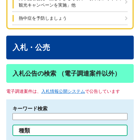
観光キャンペーンを実施」他
熱中症を予防しましょう
本
文
入札・公売
入札公告の検索 （電子調達案件以外）
電子調達案件は、
入札情報公開システム
で公告しています
キーワード検索
検
索
す
種類
る