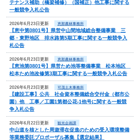
テナンス補助（橋梁補修）（国補正）他工事に関する
一般競争入札公告
2026年6月23日更新
恵那農林事務所
【恵中第0801号】県営中山間地域総合整備事業 三
郷・東野地区 排水路第5期工事に関する一般競争入
札公告
2026年6月23日更新
恵那農林事務所
【恵池第0801号】県営ため池等整備事業 松本地区
松本ため池改修第3期工事に関する一般競争入札公告
2026年6月23日更新
可茂土木事務所
【建設工事】公共 社会資本整備総合交付金（都市公
園）他 工事／工園1第都公花-1他号に関する一般競
争入札公告
2026年6月22日更新
観光企画課
中山道を核とした周遊滞在促進のための受入環境整備
等業務委託プロポーザル募集【選定結果】