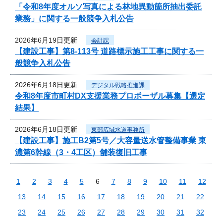
「令和8年度オルソ写真による林地異動箇所抽出委託
業務」に関する一般競争入札公告
2026年6月19日更新
会計課
【建設工事】第8-113号 道路標示施工工事に関する一
般競争入札公告
2026年6月18日更新
デジタル戦略推進課
令和8年度市町村DX支援業務プロポーザル募集【選定
結果】
2026年6月18日更新
東部広域水道事務所
【建設工事】施工B2第5号／大容量送水管整備事業 東
濃第6幹線（3・4工区）舗装復旧工事
1
2
3
4
5
6
7
8
9
10
11
12
13
14
15
16
17
18
19
20
21
22
23
24
25
26
27
28
29
30
31
32