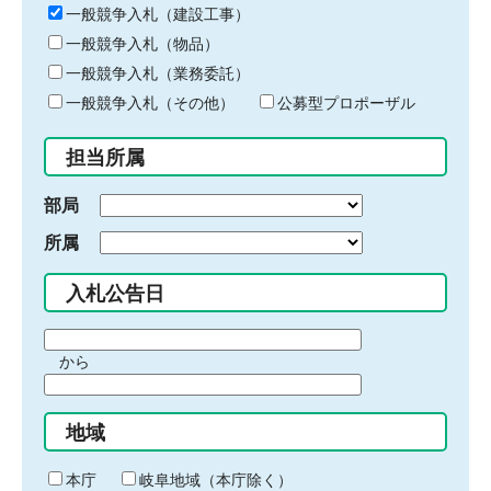
キ
一般競争入札（建設工事）
ー
一般競争入札（物品）
ワ
一般競争入札（業務委託）
ー
ド
一般競争入札（その他）
公募型プロポーザル
を
入
担当所属
力
部局
所属
入札公告日
期
から
間
期
の
間
始
地域
の
ま
終
り
わ
本庁
岐阜地域（本庁除く）