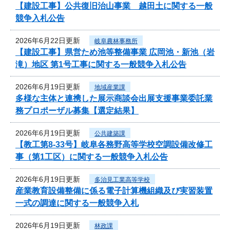
【建設工事】公共復旧治山事業 越田土に関する一般
競争入札公告
2026年6月22日更新
岐阜農林事務所
【建設工事】県営ため池等整備事業 広岡池・新池（岩
滝）地区 第1号工事に関する一般競争入札公告
2026年6月19日更新
地域産業課
多様な主体と連携した展示商談会出展支援事業委託業
務プロポーザル募集【選定結果】
2026年6月19日更新
公共建築課
【教工第8-33号】岐阜各務野高等学校空調設備改修工
事（第1工区）に関する一般競争入札公告
2026年6月19日更新
多治見工業高等学校
産業教育設備整備に係る電子計算機組織及び実習装置
一式の調達に関する一般競争入札
2026年6月19日更新
林政課