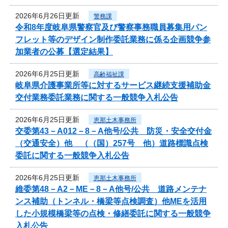
2026年6月26日更新
警務課
令和8年度岐阜県警察官及び警察事務職員募集用パン
フレット等のデザイン制作委託業務に係る企画競争参
加業者の公募【選定結果】
2026年6月25日更新
高齢福祉課
岐阜県介護事業所等に対するサービス継続支援補助金
交付業務委託業務に関する一般競争入札公告
2026年6月25日更新
恵那土木事務所
交委第43－A012－8－A他号/公共 防災・安全交付金
（交通安全）他 （（国）257号 他）道路標識点検
委託に関する一般競争入札公告
2026年6月25日更新
恵那土木事務所
維委第48－A2－ME－8－A他号/公共 道路メンテナ
ンス補助（トンネル・橋梁等点検調査）他MEを活用
した小規模橋梁等の点検・修繕委託に関する一般競争
入札公告