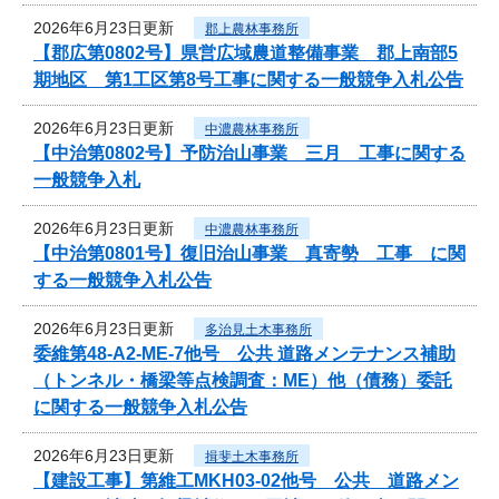
2026年6月23日更新
郡上農林事務所
【郡広第0802号】県営広域農道整備事業 郡上南部5
期地区 第1工区第8号工事に関する一般競争入札公告
2026年6月23日更新
中濃農林事務所
【中治第0802号】予防治山事業 三月 工事に関する
一般競争入札
2026年6月23日更新
中濃農林事務所
【中治第0801号】復旧治山事業 真寄勢 工事 に関
する一般競争入札公告
2026年6月23日更新
多治見土木事務所
委維第48-A2-ME-7他号 公共 道路メンテナンス補助
（トンネル・橋梁等点検調査：ME）他（債務）委託
に関する一般競争入札公告
2026年6月23日更新
揖斐土木事務所
【建設工事】第維工MKH03-02他号 公共 道路メン