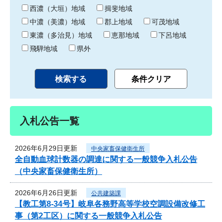
り
西濃（大垣）地域
揖斐地域
中濃（美濃）地域
郡上地域
可茂地域
東濃（多治見）地域
恵那地域
下呂地域
飛騨地域
県外
入札公告一覧
2026年6月29日更新
中央家畜保健衛生所
全自動血球計数器の調達に関する一般競争入札公告
（中央家畜保健衛生所）
2026年6月26日更新
公共建築課
【教工第8-34号】岐阜各務野高等学校空調設備改修工
事（第2工区）に関する一般競争入札公告