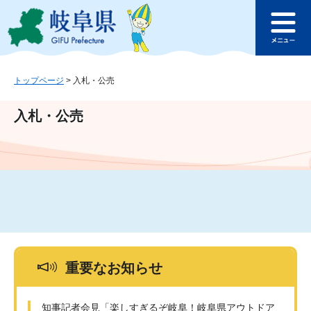
ペ
メ
このページの本文へ
ー
ニ
メ
ジ
ュ
ニ
の
ー
ュ
先
を
ー
頭
飛
トップページ
>
入札・公売
で
ば
す
し
入札・公売
。
て
本
文
へ
重要なお知らせ
知事記者会見「楽しすぎるぞ岐阜！岐阜県アウトドア