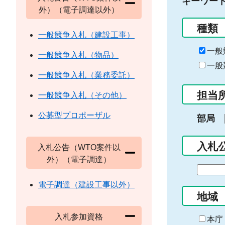
キーワー
外）（電子調達以外）
種類
一般競争入札（建設工事）
一般
一般競争入札（物品）
一般
一般競争入札（業務委託）
担当
一般競争入札（その他）
公募型プロポーザル
部局
入札
入札公告（WTO案件以
外）（電子調達）
期
間
電子調達（建設工事以外）
の
地域
始
入札参加資格
ま
本庁