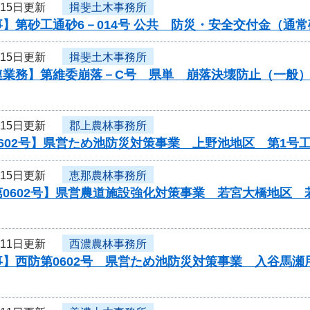
月15日更新
揖斐土木事務所
】第砂工通砂6－014号 公共 防災・安全交付金（通
月15日更新
揖斐土木事務所
連業務】第維委崩落－C号 県単 崩落決壊防止（一般
月15日更新
郡上農林事務所
602号】県営ため池防災対策事業 上野池地区 第1号
月15日更新
恵那農林事務所
第0602号】県営農道施設強化対策事業 若宮大橋地区
月11日更新
西濃農林事務所
事】西防第0602号 県営ため池防災対策事業 入谷馬