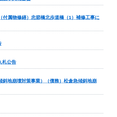
助（付属物修繕）忠節橋北歩道橋（1）補修工事に
告
入札公告
急傾斜地崩壊対策事業）（債務）松倉急傾斜地崩