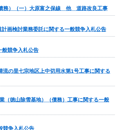
（債務）（一）大原富之保線 他 道路改良工事
道計画検討業務委託に関する一般競争入札公告
る一般競争入札公告
と清流の里七宗地区上中切用水第1号工事に関する
道路事業（徳山除雪基地）（債務）工事に関する一般
般競争入札公告