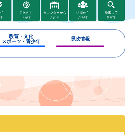
検索して
から
目的から
カレンダーから
組織から
さがす
す
さがす
さがす
さがす
教育・文化
県政情報
スポーツ・青少年
閉
閉
じ
じ
る
る