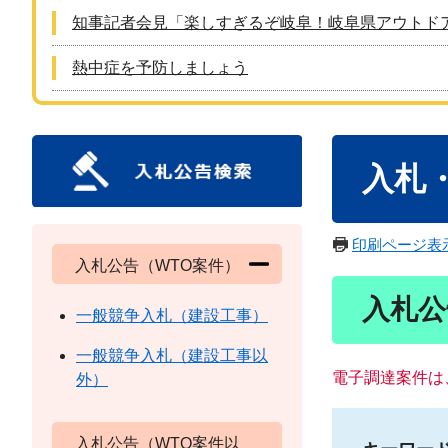
知事記者会見「楽しすぎるぞ岐阜！岐阜県アウトド
熱中症を予防しましょう
本
入札
文
印刷ページ表
入札公告（WTO案件）
入札公
一般競争入札（建設工事）
一般競争入札（建設工事以
電子調達案件は
外）
入札公告（WTO案件以