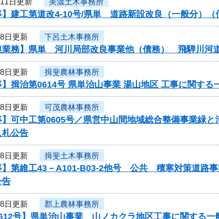
月11日更新
美濃土木事務所
】建工第道改4-10号/県単 道路新設改良（一般分）
月8日更新
下呂土木事務所
連業務】県単 河川局部改良事業他（債務） 飛騨川河
月8日更新
揖斐農林事務所
】揖治第0614号 県単治山事業 湯山地区 工事に関す
月8日更新
可茂農林事務所
事】可中工第0605号／県営中山間地域総合整備事業緑
入札公告
月8日更新
揖斐土木事務所
】第維工43－A101-B03-2他号 公共 積寒対策
公告
月8日更新
郡上農林事務所
612号】県単治山事業 山ノカクラ地区工事に関する一