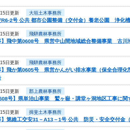
月15日更新
大垣土木事務所
R6-2号 公共 都市公園整備（交付金）養老公園 浄
月15日更新
飛騨農林事務所
事】飛中第0608号 県営中山間地域総合整備事業 古
月15日更新
飛騨農林事務所
事】飛か第0605号 県営かんがい排水事業（保全合理
告
月15日更新
郡上農林事務所
0608号】県単治山事業 鷲ヶ嶽・講堂ヶ洞地区工事に関
月15日更新
揖斐土木事務所
】第維工交安31－A13－1号 公共 防災・安全交付