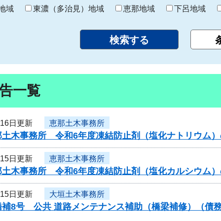
り
地域
東濃（多治見）地域
恵那地域
下呂地域
告一覧
月16日更新
恵那土木事務所
那土木事務所 令和6年度凍結防止剤（塩化ナトリウム
月15日更新
恵那土木事務所
那土木事務所 令和6年度凍結防止剤（塩化カルシウム
月15日更新
大垣土木事務所
橋補8号 公共 道路メンテナンス補助（橋梁補修）（債