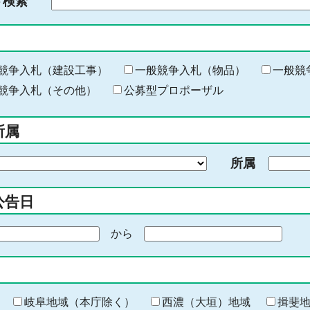
ド検索
検
索
す
る
キ
競争入札（建設工事）
一般競争入札（物品）
一般競
ー
競争入札（その他）
公募型プロポーザル
ワ
ー
所属
ド
を
所属
入
力
公告日
から
期
間
の
終
わ
岐阜地域（本庁除く）
西濃（大垣）地域
揖斐