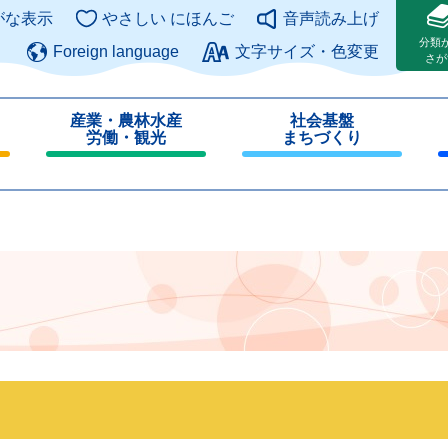
このページの本文へ
がな表示
やさしい にほんご
音声読み上げ
分類
Foreign language
文字サイズ・色変更
さが
産業・農林水産
社会基盤
労働・観光
まちづくり
閉
閉
じ
じ
る
る