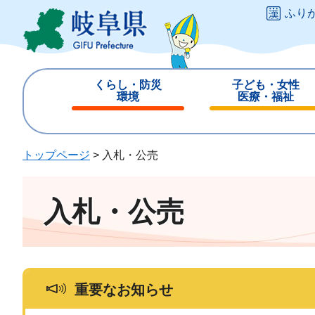
ペ
メ
ふり
ー
ニ
ジ
ュ
の
ー
先
を
くらし・防災
子ども・女性
頭
飛
環境
医療・福祉
で
ば
閉
閉
す
し
じ
じ
。
て
る
る
トップページ
>
入札・公売
本
文
へ
入札・公売
重要なお知らせ