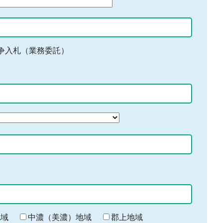
争入札（業務委託）
地域
中濃（美濃）地域
郡上地域