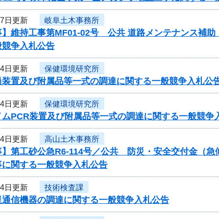
月7日更新
岐阜土木事務所
】維持工事第MF01-02号 公共 道路メンテナンス補
般競争入札公告
月4日更新
保健環境研究所
過装置及び附属品等一式の調達に関する一般競争入札公
月4日更新
保健環境研究所
イムPCR装置及び附属品等一式の調達に関する一般競争
月4日更新
高山土木事務所
】第工砂公急R6-114号／公共 防災・安全交付金（
事に関する一般競争入札公告
月4日更新
技術検査課
星通信機器の調達に関する一般競争入札公告