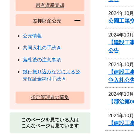
県有資産売却
2024年10
公園工第交
差押財産公売
2024年10
公売情報
【建設工
共同入札の手続き
公告
落札後の注意事項
2024年10
【建設工
銀行振り込みなどによる公
売保証金納付手続き
争入札公
2024年10
指定管理者の募集
【郡治第
2024年10
このページを見ている人は
【建設工事
こんなページも見ています