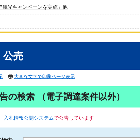
ア観光キャンペーンを実施」他
・公売
示
大きな文字で印刷ページ表示
告の検索 （電子調達案件以外）
、
入札情報公開システム
で公告しています