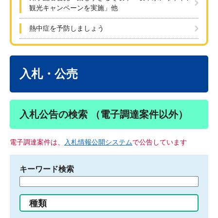
観光キャンペーンを実施」他
熱中症を予防しましょう
本
文
入札・公売
入札公告の検索 （電子調達案件以外）
電子調達案件は、
入札情報公開システム
で公告しています
キーワード検索
検
索
す
種類
る