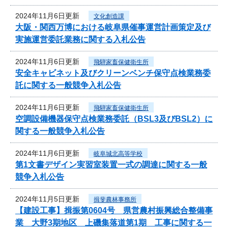
2024年11月6日更新
文化創造課
大阪・関西万博における岐阜県催事運営計画策定及び
実施運営委託業務に関する入札公告
2024年11月6日更新
飛騨家畜保健衛生所
安全キャビネット及びクリーンベンチ保守点検業務委
託に関する一般競争入札公告
2024年11月6日更新
飛騨家畜保健衛生所
空調設備機器保守点検業務委託（BSL3及びBSL2）に
関する一般競争入札公告
2024年11月6日更新
岐阜城北高等学校
第1文書デザイン実習室装置一式の調達に関する一般
競争入札公告
2024年11月5日更新
揖斐農林事務所
【建設工事】揖振第0604号 県営農村振興総合整備事
業 大野3期地区 上磯集落道第1期 工事に関する一