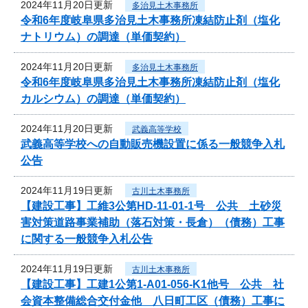
2024年11月20日更新
多治見土木事務所
令和6年度岐阜県多治見土木事務所凍結防止剤（塩化
ナトリウム）の調達（単価契約）
2024年11月20日更新
多治見土木事務所
令和6年度岐阜県多治見土木事務所凍結防止剤（塩化
カルシウム）の調達（単価契約）
2024年11月20日更新
武義高等学校
武義高等学校への自動販売機設置に係る一般競争入札
公告
2024年11月19日更新
古川土木事務所
【建設工事】工維3公第HD-11-01-1号 公共 土砂災
害対策道路事業補助（落石対策・長倉）（債務）工事
に関する一般競争入札公告
2024年11月19日更新
古川土木事務所
【建設工事】工建1公第1-A01-056-K1他号 公共 社
会資本整備総合交付金他 八日町工区（債務）工事に