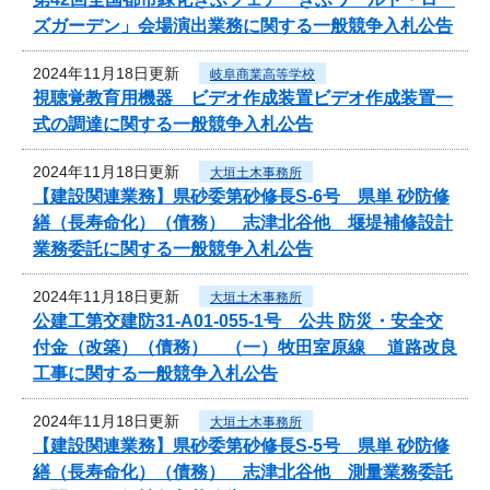
ズガーデン」会場演出業務に関する一般競争入札公告
2024年11月18日更新
岐阜商業高等学校
視聴覚教育用機器 ビデオ作成装置ビデオ作成装置一
式の調達に関する一般競争入札公告
2024年11月18日更新
大垣土木事務所
【建設関連業務】県砂委第砂修長S-6号 県単 砂防修
繕（長寿命化）（債務） 志津北谷他 堰堤補修設計
業務委託に関する一般競争入札公告
2024年11月18日更新
大垣土木事務所
公建工第交建防31-A01-055-1号 公共 防災・安全交
付金（改築）（債務） （一）牧田室原線 道路改良
工事に関する一般競争入札公告
2024年11月18日更新
大垣土木事務所
【建設関連業務】県砂委第砂修長S-5号 県単 砂防修
繕（長寿命化）（債務） 志津北谷他 測量業務委託