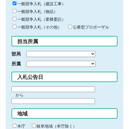
キ
一般競争入札（建設工事）
ー
一般競争入札（物品）
ワ
一般競争入札（業務委託）
ー
ド
一般競争入札（その他）
公募型プロポーザル
を
入
担当所属
力
部局
所属
入札公告日
期
から
間
期
の
間
始
地域
の
ま
終
り
わ
本庁
岐阜地域（本庁除く）