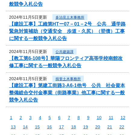
般競争入札公告
2024年11月5日更新
多治見土木事務所
【建設工事】工維第HTー07－01－2号 公共 通学路
緊急対策補助（交通安全 歩道・久尻）（翌債）工事
に関する一般競争入札公告
2024年11月5日更新
公共建築課
【教工第6-108号】華陽フロンティア高等学校南館改
修工事に関する一般競争入札公告
2024年11月5日更新
揖斐土木事務所
【建設工事】第建工街路3-A6-1他号 公共 社会資本
整備総合交付金事業（街路事業）他工事に関する一般
競争入札公告
1
2
3
4
5
6
7
8
9
10
11
12
13
14
15
16
17
18
19
20
21
22