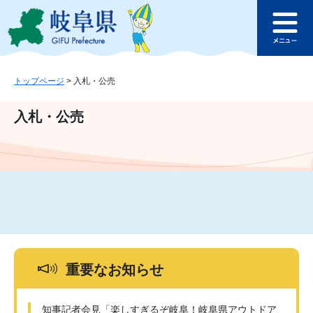
ペ
メ
このページの本文へ
ー
ニ
メ
ジ
ュ
ニ
の
ー
ュ
先
を
ー
頭
飛
トップページ
>
入札・公売
で
ば
す
し
入札・公売
。
て
本
文
へ
重要なお知らせ
知事記者会見「楽しすぎるぞ岐阜！岐阜県アウトドア