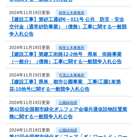
2024年11月19日更新
揖斐土木事務所
【建設工事】第砂工通砂6－011号 公共 防災・安全
交付金（通常砂防事業）（債務）工事に関する一般競
争入札公告
2024年11月19日更新
揖斐土木事務所
【建設工事】第建工街路12-2他号 県単 街路事業
（一般分）（債務）工事に関する一般競争入札公告
2024年11月19日更新
可茂土木事務所
【建設工事】県単 都市公園事業 工事/工園1単第
花-10他号に関する一般競争入札公告
2024年11月19日更新
公園緑地課
第42回全国都市緑化ぎふフェア会場共通仮設物設置業
務に関する一般競争入札公告
2024年11月19日更新
公園緑地課
第42回全国都市緑化ぎふフェア「ぎふワールド・ロー