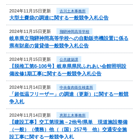
2024年11月15日更新
古川土木事務所
大型土嚢袋の調達に関する一般競争入札公告
2024年11月15日更新
飛騨神岡高等学校
岐阜県立飛騨神岡高等学校への自動販売機設置に係る
県有財産の賃貸借一般競争入札公告
2024年11月15日更新
公共建築課
【脱推工第6-106号】岐阜県県民ふれあい会館照明設
備改修1期工事に関する一般競争入札公告
2024年11月14日更新
中央食肉衛生検査所
「超低温フリーザー」の調達（更新）に関する一般競
争入札
2024年11月14日更新
恵那土木事務所
【建設工事】交工第現施－2他号/県単 現道施設整備
（一般）（債務）他（（国）257号 他）交通安全施
設工事に関する一般競争入札