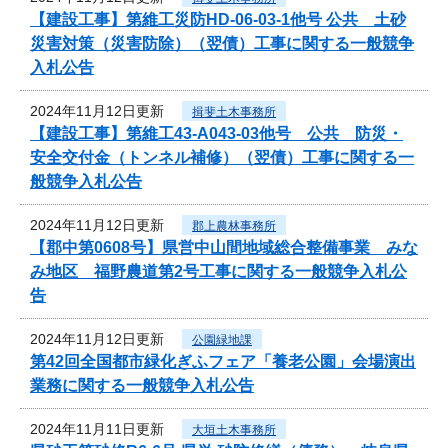
【建設工事】第維工災防HD-06-03-1他号 公共 土砂
災害対策（災害防除）（翌債）工事に関する一般競争
入札公告
2024年11月12日更新
揖斐土木事務所
【建設工事】第維工43-A043-03他号 公共 防災・
安全交付金（トンネル補修）（翌債）工事に関する一
般競争入札公告
2024年11月12日更新
郡上農林事務所
【郡中第0608号】県営中山間地域総合整備事業 みな
み地区 福野農道第2号工事に関する一般競争入札公
告
2024年11月12日更新
公園緑地課
第42回全国都市緑化ぎふフェア「養老公園」会場演出
業務に関する一般競争入札公告
2024年11月11日更新
大垣土木事務所