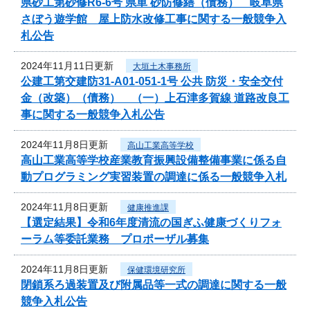
県砂工第砂修R6-6号 県単 砂防修繕（債務） 岐阜県
さぼう遊学館 屋上防水改修工事に関する一般競争入
札公告
2024年11月11日更新
大垣土木事務所
公建工第交建防31-A01-051-1号 公共 防災・安全交付
金（改築）（債務） （一）上石津多賀線 道路改良工
事に関する一般競争入札公告
2024年11月8日更新
高山工業高等学校
高山工業高等学校産業教育振興設備整備事業に係る自
動プログラミング実習装置の調達に係る一般競争入札
2024年11月8日更新
健康推進課
【選定結果】令和6年度清流の国ぎふ健康づくりフォ
ーラム等委託業務 プロポーザル募集
2024年11月8日更新
保健環境研究所
閉鎖系ろ過装置及び附属品等一式の調達に関する一般
競争入札公告