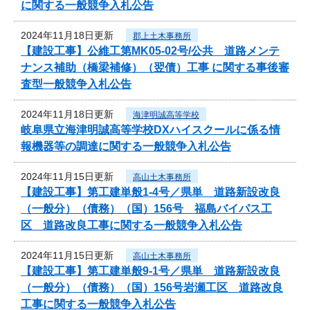
に関する一般競争入札公告
2024年11月18日更新
郡上土木事務所
【建設工事】公維工第MK05-02号/公共 道路メンテ
ナンス補助（橋梁補修）（翌債）工事 に関する事後審
査型一般競争入札公告
2024年11月18日更新
海津明誠高等学校
岐阜県立海津明誠高等学校DXハイスクールに係る情
報機器等の調達に関する一般競争入札公告
2024年11月15日更新
高山土木事務所
【建設工事】第工建単般1-4号／県単 道路新設改良
（一般分）（債務）（国）156号 福島バイパス工
区 道路改良工事に関する一般競争入札公告
2024年11月15日更新
高山土木事務所
【建設工事】第工建単般9-1号／県単 道路新設改良
（一般分）（債務）（国）156号岩瀬工区 道路改良
工事に関する一般競争入札公告