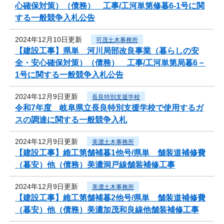
心確保対策）（債務） 工事/工河単第修暮6-1号に関
する一般競争入札公告
2024年12月10日更新
可茂土木事務所
【建設工事】県単 河川局部改良事業（暮らしの安
全・安心確保対策）（債務） 工事/工河単第局暮6－
1号に関する一般競争入札公告
2024年12月9日更新
長良特別支援学校
令和7年度 岐阜県立長良特別支援学校で使用するガ
スの調達に関する一般競争入札
2024年12月9日更新
美濃土木事務所
【建設工事】維工第舗補暮1他号/県単 舗装道補修費
（暮安）他（債務）美濃洞戸線舗装補修工事
2024年12月9日更新
美濃土木事務所
【建設工事】維工第舗補暮2他号/県単 舗装道補修費
（暮安）他（債務）美濃加茂和良線他舗装補修工事