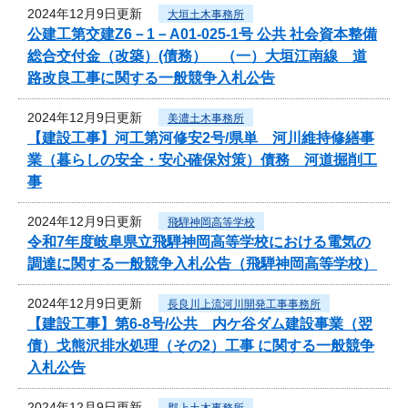
2024年12月9日更新
大垣土木事務所
公建工第交建Z6－1－A01-025-1号 公共 社会資本整備
総合交付金（改築）(債務） （一）大垣江南線 道
路改良工事に関する一般競争入札公告
2024年12月9日更新
美濃土木事務所
【建設工事】河工第河修安2号/県単 河川維持修繕事
業（暮らしの安全・安心確保対策）債務 河道掘削工
事
2024年12月9日更新
飛騨神岡高等学校
令和7年度岐阜県立飛騨神岡高等学校における電気の
調達に関する一般競争入札公告（飛騨神岡高等学校）
2024年12月9日更新
長良川上流河川開発工事事務所
【建設工事】第6-8号/公共 内ケ谷ダム建設事業（翌
債）戈熊沢排水処理（その2）工事 に関する一般競争
入札公告
2024年12月9日更新
郡上土木事務所