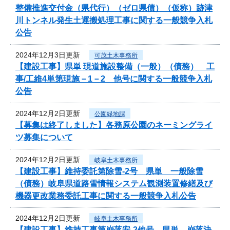
整備推進交付金（県代行）（ゼロ県債）（仮称）跡津
川トンネル発生土運搬処理工事に関する一般競争入札
公告
2024年12月3日更新
可茂土木事務所
【建設工事】県単 現道施設整備（一般）（債務） 工
事/工維4単第現施－1－2 他号に関する一般競争入札
公告
2024年12月2日更新
公園緑地課
【募集は終了しました】各務原公園のネーミングライ
ツ募集について
2024年12月2日更新
岐阜土木事務所
【建設工事】維持委託第除雪-2号 県単 一般除雪
（債務）岐阜県道路雪情報システム観測装置修繕及び
機器更改業務委託工事に関する一般競争入札公告
2024年12月2日更新
岐阜土木事務所
【建設工事】維持工事第崩落安-2他号 県単 崩落決