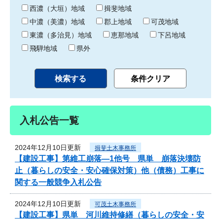
り
西濃（大垣）地域
揖斐地域
中濃（美濃）地域
郡上地域
可茂地域
東濃（多治見）地域
恵那地域
下呂地域
飛騨地域
県外
入札公告一覧
2024年12月10日更新
揖斐土木事務所
【建設工事】第維工崩落―1他号 県単 崩落決壊防
止（暮らしの安全・安心確保対策）他（債務）工事に
関する一般競争入札公告
2024年12月10日更新
可茂土木事務所
【建設工事】県単 河川維持修繕（暮らしの安全・安