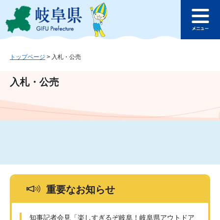
ペ
メ
このページの本文へ
ー
ニ
メ
ジ
ュ
ニ
の
ー
ュ
先
を
ー
頭
飛
トップページ
>
入札・公売
で
ば
す
し
入札・公売
。
て
本
文
へ
重要なお知らせ
知事記者会見「楽しすぎるぞ岐阜！岐阜県アウトドア