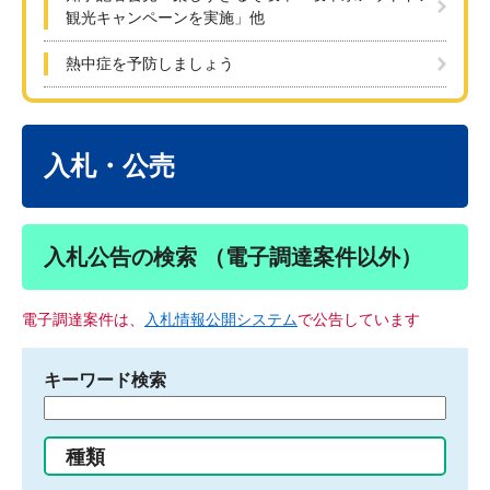
観光キャンペーンを実施」他
熱中症を予防しましょう
本
文
入札・公売
入札公告の検索 （電子調達案件以外）
電子調達案件は、
入札情報公開システム
で公告しています
キーワード検索
検
索
す
種類
る