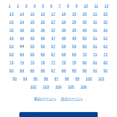
1
2
3
4
5
6
7
8
9
10
11
12
13
14
15
16
17
18
19
20
21
22
23
24
25
26
27
28
29
30
31
32
33
34
35
36
37
38
39
40
41
42
43
44
45
46
47
48
49
50
51
52
53
54
55
56
57
58
59
60
61
62
63
64
65
66
67
68
69
70
71
72
73
74
75
76
77
78
79
80
81
82
83
84
85
86
87
88
89
90
91
92
93
94
95
96
97
98
99
100
101
102
103
104
105
106
前のページへ
次のページへ