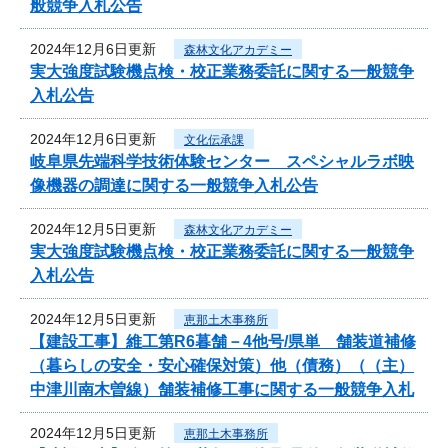
般競争入札公告
2024年12月6日更新
森林文化アカデミー
実大強度試験機点検・校正業務委託に関する一般競争
入札公告
2024年12月6日更新
文化伝承課
岐阜県先端科学技術体験センター スペシャルラボ映
像機器の調達に関する一般競争入札公告
2024年12月5日更新
森林文化アカデミー
実大強度試験機点検・校正業務委託に関する一般競争
入札公告
2024年12月5日更新
恵那土木事務所
【建設工事】維工第R6暮舗－4他号/県単 舗装道補修
（暮らしの安全・安心確保対策）他（債務）（（主）
中津川南木曽線）舗装補修工事に関する一般競争入札
2024年12月5日更新
恵那土木事務所