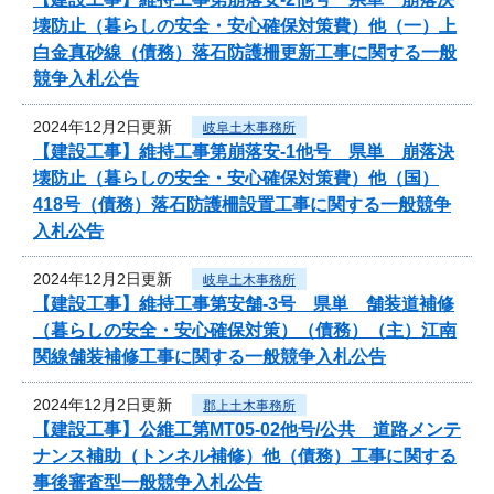
壊防止（暮らしの安全・安心確保対策費）他（一）上
白金真砂線（債務）落石防護柵更新工事に関する一般
競争入札公告
2024年12月2日更新
岐阜土木事務所
【建設工事】維持工事第崩落安-1他号 県単 崩落決
壊防止（暮らしの安全・安心確保対策費）他（国）
418号（債務）落石防護柵設置工事に関する一般競争
入札公告
2024年12月2日更新
岐阜土木事務所
【建設工事】維持工事第安舗-3号 県単 舗装道補修
（暮らしの安全・安心確保対策）（債務）（主）江南
関線舗装補修工事に関する一般競争入札公告
2024年12月2日更新
郡上土木事務所
【建設工事】公維工第MT05-02他号/公共 道路メンテ
ナンス補助（トンネル補修）他（債務）工事に関する
事後審査型一般競争入札公告