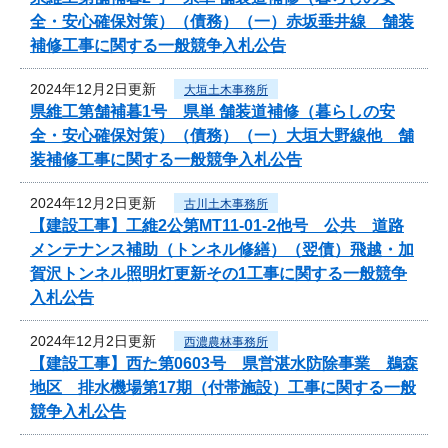
全・安心確保対策）（債務）（一）赤坂垂井線 舗装
補修工事に関する一般競争入札公告
2024年12月2日更新
大垣土木事務所
県維工第舗補暮1号 県単 舗装道補修（暮らしの安
全・安心確保対策）（債務）（一）大垣大野線他 舗
装補修工事に関する一般競争入札公告
2024年12月2日更新
古川土木事務所
【建設工事】工維2公第MT11-01-2他号 公共 道路
メンテナンス補助（トンネル修繕）（翌債）飛越・加
賀沢トンネル照明灯更新その1工事に関する一般競争
入札公告
2024年12月2日更新
西濃農林事務所
【建設工事】西た第0603号 県営湛水防除事業 鵜森
地区 排水機場第17期（付帯施設）工事に関する一般
競争入札公告