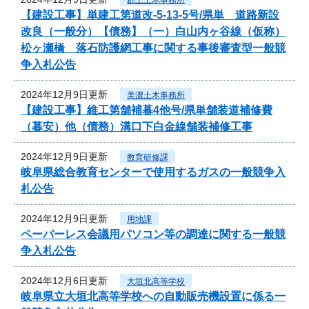
【建設工事】単建工第道改-5-13-5号/県単 道路新設
改良（一般分）【債務】（一）白山内ヶ谷線（仮称）
松ヶ瀬橋 落石防護網工事に関する事後審査型一般競
争入札公告
2024年12月9日更新
美濃土木事務所
【建設工事】維工第舗補暮4他号/県単舗装道補修費
（暮安）他（債務）溝口下白金線舗装補修工事
2024年12月9日更新
教育研修課
岐阜県総合教育センターで使用するガスの一般競争入
札公告
2024年12月9日更新
用地課
ペーパーレス会議用パソコン等の調達に関する一般競
争入札公告
2024年12月6日更新
大垣北高等学校
岐阜県立大垣北高等学校への自動販売機設置に係る一