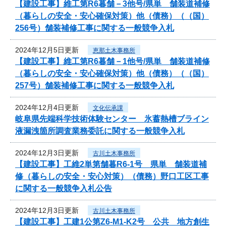
【建設工事】維工第R6暮舗－3他号/県単 舗装道補修
（暮らしの安全・安心確保対策）他（債務）（（国）
256号）舗装補修工事に関する一般競争入札
2024年12月5日更新
恵那土木事務所
【建設工事】維工第R6暮舗－1他号/県単 舗装道補修
（暮らしの安全・安心確保対策）他（債務）（（国）
257号）舗装補修工事に関する一般競争入札
2024年12月4日更新
文化伝承課
岐阜県先端科学技術体験センター 氷蓄熱槽ブライン
液漏洩箇所調査業務委託に関する一般競争入札
2024年12月3日更新
古川土木事務所
【建設工事】工維2単第舗暮R6-1号 県単 舗装道補
修（暮らしの安全・安心対策）（債務）野口工区工事
に関する一般競争入札公告
2024年12月3日更新
古川土木事務所
【建設工事】工建1公第Z6-M1-K2号 公共 地方創生