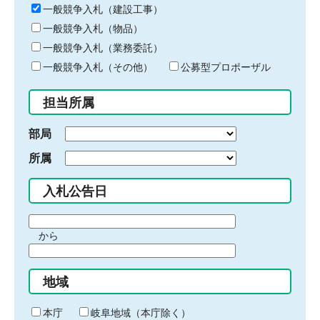
キ
一般競争入札（建設工事）
ー
一般競争入札（物品）
ワ
一般競争入札（業務委託）
ー
ド
一般競争入札（その他）
公募型プロポーザル
を
入
担当所属
力
部局
所属
入札公告日
期
から
間
期
の
間
始
地域
の
ま
終
り
わ
本庁
岐阜地域（本庁除く）