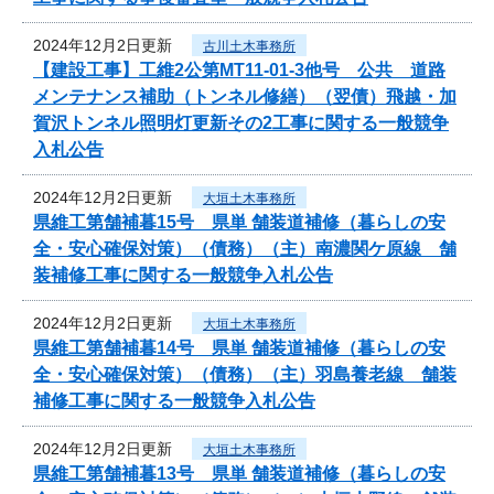
2024年12月2日更新
古川土木事務所
【建設工事】工維2公第MT11-01-3他号 公共 道路
メンテナンス補助（トンネル修繕）（翌債）飛越・加
賀沢トンネル照明灯更新その2工事に関する一般競争
入札公告
2024年12月2日更新
大垣土木事務所
県維工第舗補暮15号 県単 舗装道補修（暮らしの安
全・安心確保対策）（債務）（主）南濃関ケ原線 舗
装補修工事に関する一般競争入札公告
2024年12月2日更新
大垣土木事務所
県維工第舗補暮14号 県単 舗装道補修（暮らしの安
全・安心確保対策）（債務）（主）羽島養老線 舗装
補修工事に関する一般競争入札公告
2024年12月2日更新
大垣土木事務所
県維工第舗補暮13号 県単 舗装道補修（暮らしの安