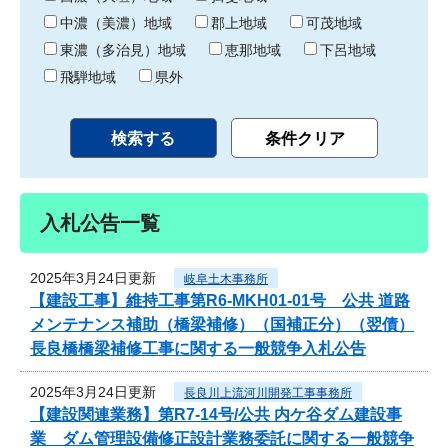
中濃（美濃）地域
郡上地域
可茂地域
東濃（多治見）地域
恵那地域
下呂地域
飛騨地域
県外
入札公告一覧
2025年3月24日更新
岐阜土木事務所
【建設工事】維持工事第R6-MKH01-01号 公共 道路
メンテナンス補助（橋梁補修）（国補正分）（翌債）
長良橋橋梁補修工事に関する一般競争入札公告
2025年3月24日更新
長良川上流河川開発工事事務所
【建設関連業務】第R7-14号/公共 内ケ谷ダム建設事
業 ダム管理設備修正設計業務委託に関する一般競争