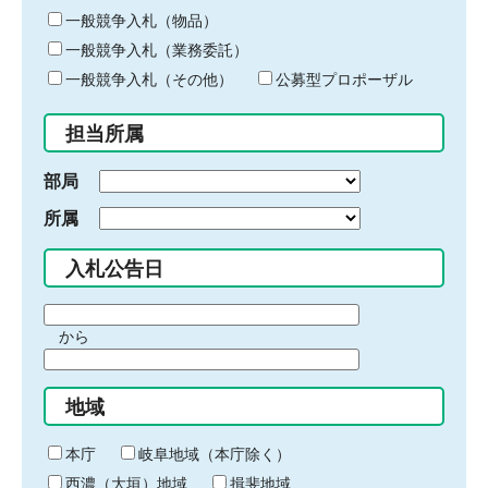
ー
一般競争入札（物品）
ワ
一般競争入札（業務委託）
ー
ド
一般競争入札（その他）
公募型プロポーザル
を
入
担当所属
力
部局
所属
入札公告日
期
から
間
期
の
間
始
地域
の
ま
終
り
わ
本庁
岐阜地域（本庁除く）
り
西濃（大垣）地域
揖斐地域