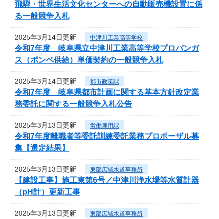
飛騨・世界生活文化センターへの自動販売機設置に係
る一般競争入札
2025年3月14日更新
中津川工業高等学校
令和7年度 岐阜県立中津川工業高等学校プロパンガ
ス（ボンベ供給）単価契約の一般競争入札
2025年3月14日更新
都市政策課
令和7年度 岐阜県都市計画に関する基本方針改定業
務委託に関する一般競争入札公告
2025年3月13日更新
労働雇用課
令和7年度離職者等委託訓練委託業務プロポーザル募
集【選定結果】
2025年3月13日更新
東部広域水道事務所
【建設工事】施工東第6号／中津川浄水場等水質計器
（pH計）更新工事
2025年3月13日更新
東部広域水道事務所