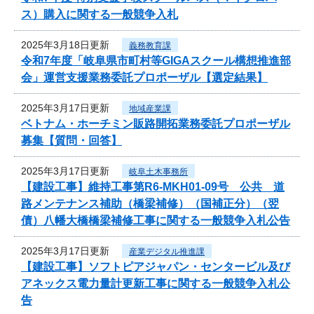
ス）購入に関する一般競争入札
2025年3月18日更新
義務教育課
令和7年度「岐阜県市町村等GIGAスクール構想推進部
会」運営支援業務委託プロポーザル【選定結果】
2025年3月17日更新
地域産業課
ベトナム・ホーチミン販路開拓業務委託プロポーザル
募集【質問・回答】
2025年3月17日更新
岐阜土木事務所
【建設工事】維持工事第R6-MKH01-09号 公共 道
路メンテナンス補助（橋梁補修）（国補正分）（翌
債）八幡大橋橋梁補修工事に関する一般競争入札公告
2025年3月17日更新
産業デジタル推進課
【建設工事】ソフトピアジャパン・センタービル及び
アネックス電力量計更新工事に関する一般競争入札公
告