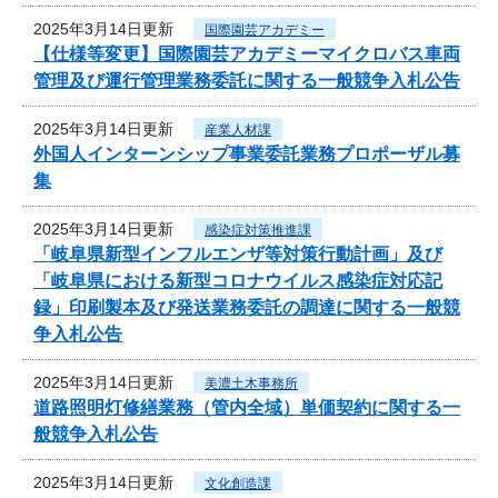
2025年3月14日更新
国際園芸アカデミー
【仕様等変更】国際園芸アカデミーマイクロバス車両
管理及び運行管理業務委託に関する一般競争入札公告
2025年3月14日更新
産業人材課
外国人インターンシップ事業委託業務プロポーザル募
集
2025年3月14日更新
感染症対策推進課
「岐阜県新型インフルエンザ等対策行動計画」及び
「岐阜県における新型コロナウイルス感染症対応記
録」印刷製本及び発送業務委託の調達に関する一般競
争入札公告
2025年3月14日更新
美濃土木事務所
道路照明灯修繕業務（管内全域）単価契約に関する一
般競争入札公告
2025年3月14日更新
文化創造課