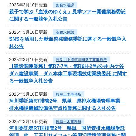
2025年3月10日更新
薬務水道課
親子で学ぶ「血液のゆくえ」見学ツアー開催業務委託
に関する一般競争入札公告
2025年3月10日更新
薬務水道課
SNSを活用した献血啓発業務委託に関する一般競争入
札公告
2025年3月10日更新
長良川上流河川開発工事事務所
【建設関連業務】第R7-7号・第R6H-2号/公共 内ケ谷
ダム建設事業 ダム本体工事現場技術業務委託 に関す
る一般競争入札公告
2025年3月10日更新
岐阜土木事務所
河川委託第R7排管2号 県単 県排水機場管理事業
排水機場機械設備保守点検業務に関する入札公告
2025年3月10日更新
岐阜土木事務所
河川委託第R7国排管2号 県単 国所管排水機場受託
管理 他 天王川サイフォン等周辺環境管理業務に関