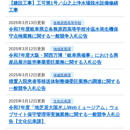
【建設工事】工可第1号／山之上浄水場脱水設備修繕
工事
2025年3月13日更新
各務原西高等学校
令和7年度岐阜県立各務原西高等学校冷温水発生機保
守点検業務に関する一般競争入札公告
2025年3月12日更新
地域産業課
令和7年度大阪・関西万博「岐阜県催事」における県
産品展示販売事業委託業務に関する入札公告
2025年3月12日更新
保健医療課
措置入院患者等移送体制整備委託業務の調達に関する
一般競争入札公告
2025年3月12日更新
文化伝承課
令和7年度「地芝居大国ぎふWebミュージアム」ウェ
ブサイト保守管理等実施業務に関する一般競争入札公
告【文化伝承課】