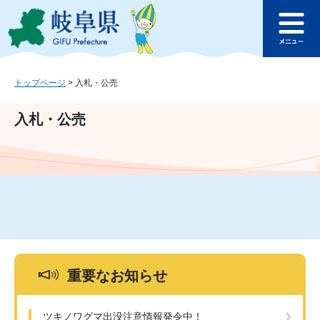
ペ
メ
このページの本文へ
ー
ニ
メ
ジ
ュ
ニ
の
ー
ュ
先
を
ー
頭
飛
トップページ
>
入札・公売
で
ば
す
し
入札・公売
。
て
本
文
へ
重要なお知らせ
ツキノワグマ出没注意情報発令中！