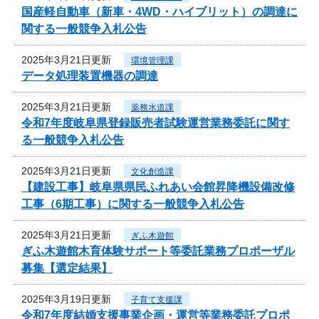
国産軽自動車（新車・4WD・ハイブリット）の調達に
関する一般競争入札公告
2025年3月21日更新
環境管理課
データ処理装置機器の調達
2025年3月21日更新
薬務水道課
令和7年度岐阜県登録販売者試験運営業務委託に関す
る一般競争入札公告
2025年3月21日更新
文化創造課
【建設工事】岐阜県県民ふれあい会館昇降機設備改修
工事（6期工事）に関する一般競争入札公告
2025年3月21日更新
ぎふ木遊館
ぎふ木遊館木育体験サポート等委託業務プロポーザル
募集【選定結果】
2025年3月19日更新
子育て支援課
令和7年度結婚支援事業企画・運営等業務委託プロポ