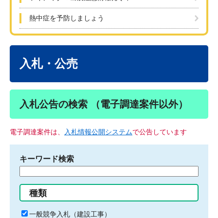
熱中症を予防しましょう
本
文
入札・公売
入札公告の検索 （電子調達案件以外）
電子調達案件は、
入札情報公開システム
で公告しています
キーワード検索
検
索
す
種類
る
キ
一般競争入札（建設工事）