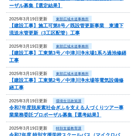
ーザル募集【選定結果】
2025年3月19日更新
東部広域水道事務所
【建設工事】施工可第8号／既設管更新事業 東濃下
流送水管更新（3工区配管）工事
2025年3月19日更新
東部広域水道事務所
【建設工事】工東第3号／中津川浄水場1系ろ過池修繕
工事
2025年3月19日更新
東部広域水道事務所
【建設工事】工東第2号／中津川浄水場等電気設備修
繕工事
2025年3月19日更新
環境生活政策課
令和7年度脱炭素社会ぎふを支える人づくりツアー事
業業務委託プロポーザル募集【選考結果】
2025年3月19日更新
特別支援教育課
令和7年度 特別支援学校スクールバス（マイクロバ