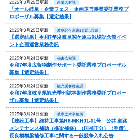
2025年3月25日更新
産業人材課
「オール岐阜・企業フェス」企画運営事業委託業務プ
ロポーザル募集【選定結果】
2025年3月25日更新
岐阜関ケ原古戦場記念館
【選定結果】令和7年度岐阜関ケ原古戦場記念館イベ
ント企画運営業務委託
2025年3月24日更新
秘書広報課
令和7年度広報物制作サポート委託業務プロポーザル
募集【選定結果】
2025年3月24日更新
観光誘客推進課
令和7年度岐阜県観光季刊誌等制作業務委託プロポー
ザル募集【選定結果】
2025年3月24日更新
岐阜土木事務所
【建設工事】維持工事第R6-MKH01-01号 公共 道路
メンテナンス補助（橋梁補修）（国補正分）（翌債）
長良橋橋梁補修工事に関する一般競争入札公告