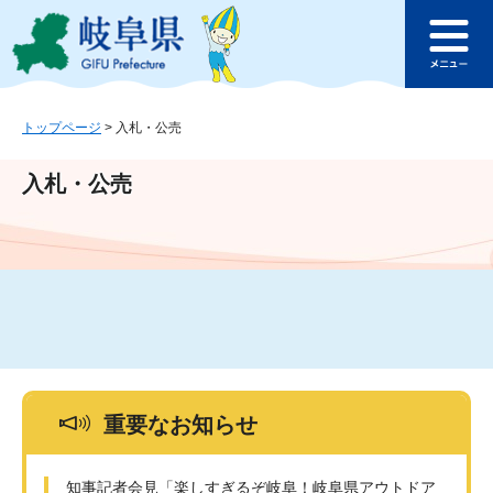
ペ
メ
このページの本文へ
ー
ニ
メ
ジ
ュ
ニ
の
ー
ュ
先
を
ー
頭
飛
トップページ
>
入札・公売
で
ば
す
し
入札・公売
。
て
本
文
へ
重要なお知らせ
知事記者会見「楽しすぎるぞ岐阜！岐阜県アウトドア