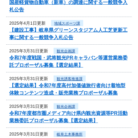
国産軽貨物自動車（新車）の調達に関する一般競争入
札公告
2025年4月1日更新
地域スポーツ課
【建設工事】岐阜県グリーンスタジアム人工芝更新工
事に関する一般競争入札公告
2025年3月31日更新
観光企画課
令和7年度戦国・武将観光PRキャラバン等運営業務委
託プロポーザル募集【選定結果】
2025年3月31日更新
観光誘客推進課
【選定結果】令和7年度高付加価値旅行者向け着地型
体験コンテンツ造成・販売業務プロポーザル募集
2025年3月31日更新
観光企画課
令和7年度都市圏メディア向け県内観光資源等PR活動
業務委託プロポーザル募集【選定結果】
2025年3月31日更新
岐阜土木事務所