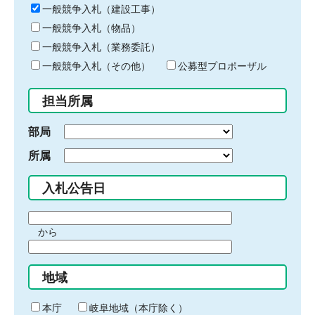
キ
一般競争入札（建設工事）
ー
一般競争入札（物品）
ワ
一般競争入札（業務委託）
ー
ド
一般競争入札（その他）
公募型プロポーザル
を
入
担当所属
力
部局
所属
入札公告日
期
から
間
期
の
間
始
地域
の
ま
終
り
わ
本庁
岐阜地域（本庁除く）