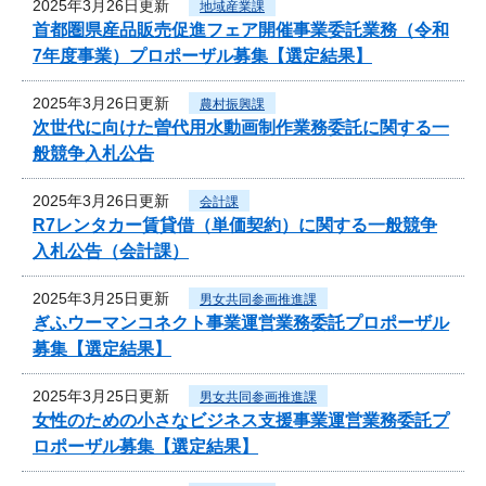
2025年3月26日更新
地域産業課
首都圏県産品販売促進フェア開催事業委託業務（令和
7年度事業）プロポーザル募集【選定結果】
2025年3月26日更新
農村振興課
次世代に向けた曽代用水動画制作業務委託に関する一
般競争入札公告
2025年3月26日更新
会計課
R7レンタカー賃貸借（単価契約）に関する一般競争
入札公告（会計課）
2025年3月25日更新
男女共同参画推進課
ぎふウーマンコネクト事業運営業務委託プロポーザル
募集【選定結果】
2025年3月25日更新
男女共同参画推進課
女性のための小さなビジネス支援事業運営業務委託プ
ロポーザル募集【選定結果】