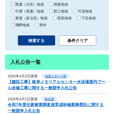
り
西濃（大垣）地域
揖斐地域
中濃（美濃）地域
郡上地域
可茂地域
東濃（多治見）地域
恵那地域
下呂地域
飛騨地域
県外
入札公告一覧
2025年4月2日更新
地域スポーツ課
【建設工事】岐阜メモリアルセンター水泳場屋内プー
ル改修工事に関する一般競争入札公告
2025年4月1日更新
防災課
令和7年度住家被害調査員育成研修業務委託に関する
一般競争入札公告