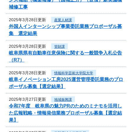
補修工事
2025年3月28日更新
産業人材課
外国人インターンシップ事業委託業務プロポーザル募
集 選定結果
2025年3月28日更新
管財課
岐阜県県有自動車任意保険に関する一般競争入札公告
（R7）
2025年3月28日更新
情報科学芸術大学院大学
岐阜イノベーション工房2025運営管理委託業務のプロ
ポーザル募集【選定結果】
2025年3月27日更新
地域振興課
令和7年度 岐阜県の魅力PRのためのミナモを活用し
た広報戦略・情報発信業務プロポーザル募集【選定結
果】