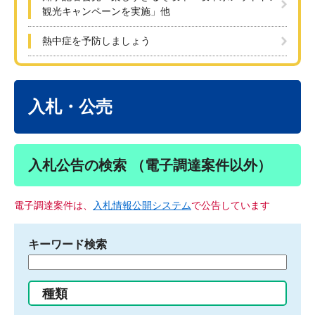
観光キャンペーンを実施」他
熱中症を予防しましょう
本
文
入札・公売
入札公告の検索 （電子調達案件以外）
電子調達案件は、
入札情報公開システム
で公告しています
キーワード検索
検
索
す
種類
る