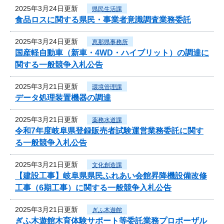
2025年3月24日更新
県民生活課
食品ロスに関する県民・事業者意識調査業務委託
2025年3月24日更新
恵那県事務所
国産軽自動車（新車・4WD・ハイブリット）の調達に
関する一般競争入札公告
2025年3月21日更新
環境管理課
データ処理装置機器の調達
2025年3月21日更新
薬務水道課
令和7年度岐阜県登録販売者試験運営業務委託に関す
る一般競争入札公告
2025年3月21日更新
文化創造課
【建設工事】岐阜県県民ふれあい会館昇降機設備改修
工事（6期工事）に関する一般競争入札公告
2025年3月21日更新
ぎふ木遊館
ぎふ木遊館木育体験サポート等委託業務プロポーザル