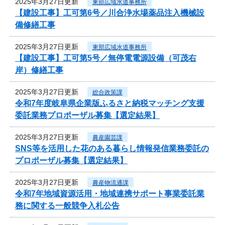
2025年3月27日更新
東部広域水道事務所
【建設工事】工可第6号／川合浄水場薬品注入機械設
備修繕工事
2025年3月27日更新
東部広域水道事務所
【建設工事】工可第5号／無停電電源設備（可茂右
岸）修繕工事
2025年3月27日更新
総合政策課
令和7年度岐阜県企業版ふるさと納税マッチング支援
委託業務プロポーザル募集【選定結果】
2025年3月27日更新
農産園芸課
SNS等を活用した花のある暮らし情報発信業務委託の
プロポーザル募集【選定結果】
2025年3月27日更新
農産物流通課
令和7年地域資源活用・地域連携サポート事業委託業
務に関する一般競争入札公告