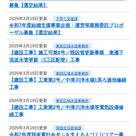
募集【選定結果】
2025年3月19日更新
子育て支援課
令和7年度結婚支援事業企画・運営等業務委託プロポ
ーザル募集【選定結果】
2025年3月19日更新
東部広域水道事務所
【建設工事】施工可第8号／既設管更新事業 東濃下
流送水管更新（3工区配管）工事
2025年3月19日更新
東部広域水道事務所
【建設工事】工東第3号／中津川浄水場1系ろ過池修繕
工事
2025年3月19日更新
東部広域水道事務所
【建設工事】工東第2号／中津川浄水場等電気設備修
繕工事
2025年3月19日更新
環境生活政策課
令和7年度脱炭素社会ぎふを支える人づくりツアー事