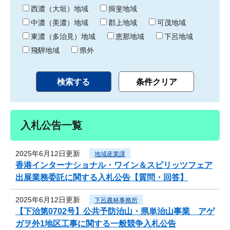
り
西濃（大垣）地域
揖斐地域
中濃（美濃）地域
郡上地域
可茂地域
東濃（多治見）地域
恵那地域
下呂地域
飛騨地域
県外
入札公告一覧
2025年6月12日更新
地域産業課
香港インターナショナル・ワイン＆スピリッツフェア
出展業務委託に関する入札公告【質問・回答】
2025年6月12日更新
下呂農林事務所
【下治第0702号】公共予防治山・県単治山事業 アゲ
ガヲ外1地区工事に関する一般競争入札公告