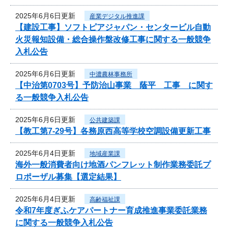
2025年6月6日更新
産業デジタル推進課
【建設工事】ソフトピアジャパン・センタービル自動
火災報知設備・総合操作盤改修工事に関する一般競争
入札公告
2025年6月6日更新
中濃農林事務所
【中治第0703号】予防治山事業 蔭平 工事 に関す
る一般競争入札公告
2025年6月6日更新
公共建築課
【教工第7-29号】各務原西高等学校空調設備更新工事
2025年6月4日更新
地域産業課
海外一般消費者向け地酒パンフレット制作業務委託プ
ロポーザル募集【選定結果】
2025年6月4日更新
高齢福祉課
令和7年度ぎふケアパートナー育成推進事業委託業務
に関する一般競争入札公告