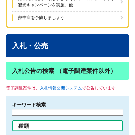
観光キャンペーンを実施」他
熱中症を予防しましょう
本
文
入札・公売
入札公告の検索 （電子調達案件以外）
電子調達案件は、
入札情報公開システム
で公告しています
キーワード検索
検
索
す
種類
る