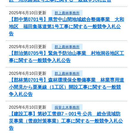
2025年6月10日更新
郡上農林事務所
【郡中第0701号】県営中山間地域総合整備事業 大和
地区 福田集落道第1号工事に関する一般競争入札公
告
2025年6月10日更新
郡上農林事務所
【郡治第0705号】緊急予防治山事業 村地洞谷地区工
事に関する一般競争入札公告
2025年6月10日更新
郡上農林事務所
【郡林第0701号】森林環境保全整備事業 林業専用道
小間見から栗巣線（1工区）開設工事に関する一般競
争入札公告
2025年6月10日更新
揖斐土木事務所
【建設工事】第砂工雪崩7－001号 公共 総合流域防
災事業（雪崩対策事業）工事に関する一般競争入札公
告