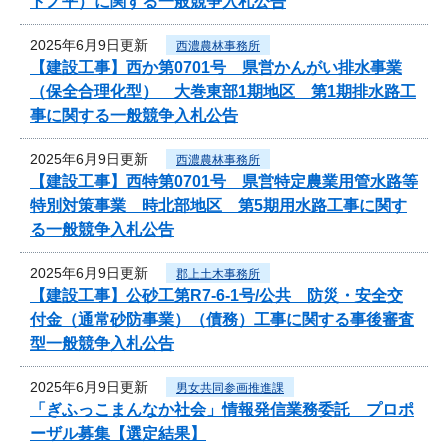
トノ平）に関する一般競争入札公告
2025年6月9日更新
西濃農林事務所
【建設工事】西か第0701号 県営かんがい排水事業
（保全合理化型） 大巻東部1期地区 第1期排水路工
事に関する一般競争入札公告
2025年6月9日更新
西濃農林事務所
【建設工事】西特第0701号 県営特定農業用管水路等
特別対策事業 時北部地区 第5期用水路工事に関す
る一般競争入札公告
2025年6月9日更新
郡上土木事務所
【建設工事】公砂工第R7-6-1号/公共 防災・安全交
付金（通常砂防事業）（債務）工事に関する事後審査
型一般競争入札公告
2025年6月9日更新
男女共同参画推進課
「ぎふっこまんなか社会」情報発信業務委託 プロポ
ーザル募集【選定結果】