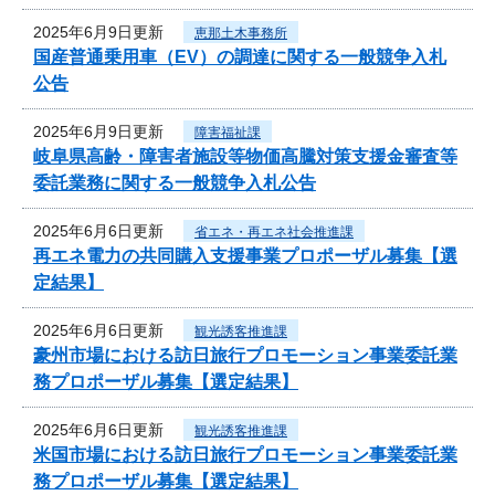
2025年6月9日更新
恵那土木事務所
国産普通乗用車（EV）の調達に関する一般競争入札
公告
2025年6月9日更新
障害福祉課
岐阜県高齢・障害者施設等物価高騰対策支援金審査等
委託業務に関する一般競争入札公告
2025年6月6日更新
省エネ・再エネ社会推進課
再エネ電力の共同購入支援事業プロポーザル募集【選
定結果】
2025年6月6日更新
観光誘客推進課
豪州市場における訪日旅行プロモーション事業委託業
務プロポーザル募集【選定結果】
2025年6月6日更新
観光誘客推進課
米国市場における訪日旅行プロモーション事業委託業
務プロポーザル募集【選定結果】