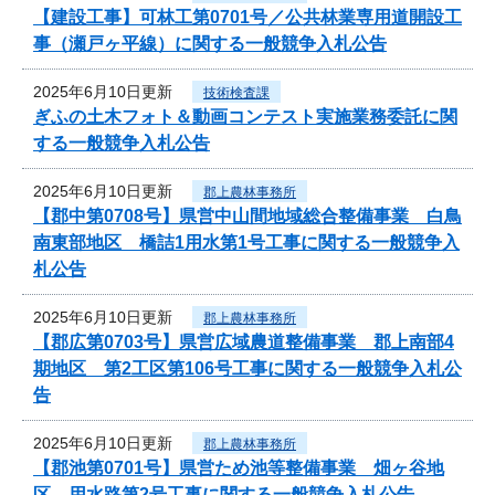
【建設工事】可林工第0701号／公共林業専用道開設工
事（瀬戸ヶ平線）に関する一般競争入札公告
2025年6月10日更新
技術検査課
ぎふの土木フォト＆動画コンテスト実施業務委託に関
する一般競争入札公告
2025年6月10日更新
郡上農林事務所
【郡中第0708号】県営中山間地域総合整備事業 白鳥
南東部地区 橋詰1用水第1号工事に関する一般競争入
札公告
2025年6月10日更新
郡上農林事務所
【郡広第0703号】県営広域農道整備事業 郡上南部4
期地区 第2工区第106号工事に関する一般競争入札公
告
2025年6月10日更新
郡上農林事務所
【郡池第0701号】県営ため池等整備事業 畑ヶ谷地
区 用水路第2号工事に関する一般競争入札公告