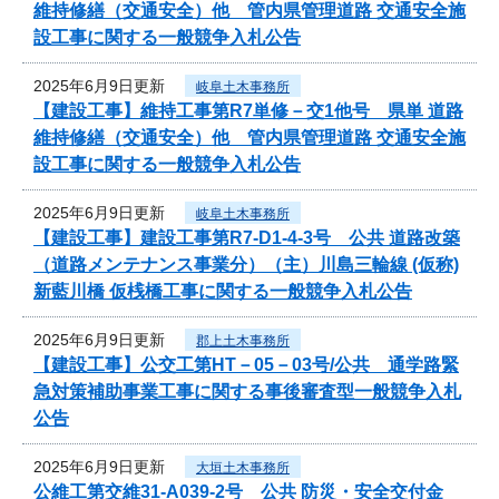
維持修繕（交通安全）他 管内県管理道路 交通安全施
設工事に関する一般競争入札公告
2025年6月9日更新
岐阜土木事務所
【建設工事】維持工事第R7単修－交1他号 県単 道路
維持修繕（交通安全）他 管内県管理道路 交通安全施
設工事に関する一般競争入札公告
2025年6月9日更新
岐阜土木事務所
【建設工事】建設工事第R7-D1-4-3号 公共 道路改築
（道路メンテナンス事業分）（主）川島三輪線 (仮称)
新藍川橋 仮桟橋工事に関する一般競争入札公告
2025年6月9日更新
郡上土木事務所
【建設工事】公交工第HT－05－03号/公共 通学路緊
急対策補助事業工事に関する事後審査型一般競争入札
公告
2025年6月9日更新
大垣土木事務所
公維工第交維31-A039-2号 公共 防災・安全交付金