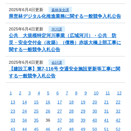
2025年6月4日更新
森林保全課
県営林デジタル化推進業務に関する一般競争入札公告
2025年6月4日更新
河川課
公共 大規模特定河川事業（広域河川）・公共 防
災・安全交付金（改築）（債務）赤坂大橋上部工事に
関する一般競争入札公告
2025年6月4日更新
会計課
【建設工事】第7-116号 交通安全施設更新等工事に関
する一般競争入札公告
1
2
3
4
5
6
7
8
9
10
11
12
13
14
15
16
17
18
19
20
21
22
23
24
25
26
27
28
29
30
31
32
33
34
35
36
37
38
39
40
41
42
43
44
45
46
47
48
49
50
51
52