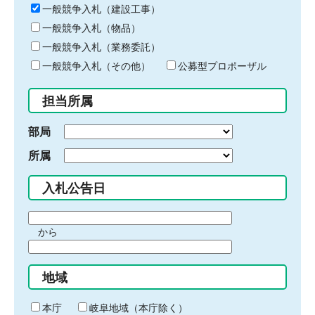
キ
一般競争入札（建設工事）
ー
一般競争入札（物品）
ワ
一般競争入札（業務委託）
ー
ド
一般競争入札（その他）
公募型プロポーザル
を
入
担当所属
力
部局
所属
入札公告日
期
から
間
期
の
間
始
地域
の
ま
終
り
わ
本庁
岐阜地域（本庁除く）