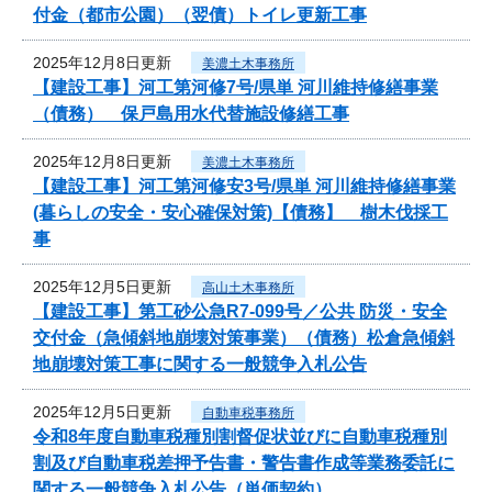
付金（都市公園）（翌債）トイレ更新工事
2025年12月8日更新
美濃土木事務所
【建設工事】河工第河修7号/県単 河川維持修繕事業
（債務） 保戸島用水代替施設修繕工事
2025年12月8日更新
美濃土木事務所
【建設工事】河工第河修安3号/県単 河川維持修繕事業
(暮らしの安全・安心確保対策)【債務】 樹木伐採工
事
2025年12月5日更新
高山土木事務所
【建設工事】第工砂公急R7-099号／公共 防災・安全
交付金（急傾斜地崩壊対策事業）（債務）松倉急傾斜
地崩壊対策工事に関する一般競争入札公告
2025年12月5日更新
自動車税事務所
令和8年度自動車税種別割督促状並びに自動車税種別
割及び自動車税差押予告書・警告書作成等業務委託に
関する一般競争入札公告（単価契約）