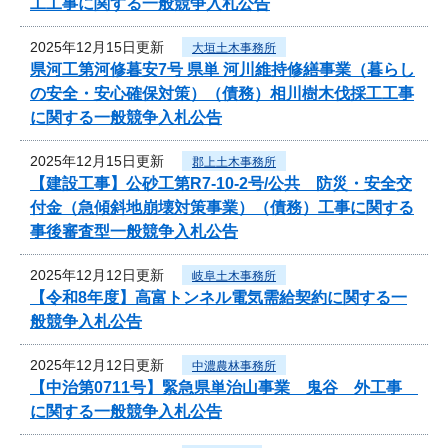
工工事に関する一般競争入札公告
2025年12月15日更新
大垣土木事務所
県河工第河修暮安7号 県単 河川維持修繕事業（暮らし
の安全・安心確保対策）（債務）相川樹木伐採工工事
に関する一般競争入札公告
2025年12月15日更新
郡上土木事務所
【建設工事】公砂工第R7-10-2号/公共 防災・安全交
付金（急傾斜地崩壊対策事業）（債務）工事に関する
事後審査型一般競争入札公告
2025年12月12日更新
岐阜土木事務所
【令和8年度】高富トンネル電気需給契約に関する一
般競争入札公告
2025年12月12日更新
中濃農林事務所
【中治第0711号】緊急県単治山事業 鬼谷 外工事
に関する一般競争入札公告