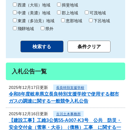
り
西濃（大垣）地域
揖斐地域
中濃（美濃）地域
郡上地域
可茂地域
東濃（多治見）地域
恵那地域
下呂地域
飛騨地域
県外
入札公告一覧
2025年12月17日更新
長良特別支援学校
令和8年度岐阜県立長良特別支援学校で使用する都市
ガスの調達に関する一般競争入札公告
2025年12月16日更新
古川土木事務所
【建設工事】工維3公第55-A007-K3号 公共 防災・
安全交付金（雪寒・大谷）（債務）工事 に関する一