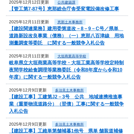
2025年12月12日更新
公共建築課
【管工第7-87号】恵那総合庁舎受変電設備改修工事
2025年12月11日更新
恵那土木事務所
【建設関連業務】建用委第道改－8－9－C号／県単
道路新設改良事業（債務）（一）恵那八百津線 用地
測量調査等委託 に関する一般競争入札公告
2025年12月11日更新
大垣商業高等学校
岐阜県立大垣商業高等学校・大垣工業高等学校定時制
夜間学校給食調理等業務委託（令和8年度から令和10
年度）に関する一般競争入札公告
2025年12月9日更新
多治見土木事務所
【建設工事】工建第J2－3号 公共 地域連携推進事
業（重要物流道路分）（翌債）工事に関する一般競争
入札公告
2025年12月9日更新
多治見土木事務所
【建設工事】工維単第舗補暮1他号 県単 舗装道補修