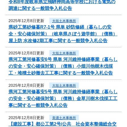
令和8年度岐阜県立飛騨神岡高等学校における電気の
調達に関する一般競争入札公告
2025年12月8日更新
大垣土木事務所
県砂工第砂修暮R7-1号 県単 砂防修繕（暮らしの安
全・安心確保対策）（岐阜県さぼう遊学館）（債務）
屋上防 水改修2期工事に関する一般競争入札公告
2025年12月8日更新
大垣土木事務所
県河工第河修暮安6号 県単 河川維持修繕事業（暮らし
の安全・安心確保対策）（債務）小畑川他樹木伐採
工・堆積土砂撤去工工事に関する一般競争入札公告
2025年12月8日更新
大垣土木事務所
県河工第河修暮安5号 県単 河川維持修繕事業（暮らし
の安全・安心確保対策）（債務）金草川樹木伐採工工
事に関する一般競争入札公告
2025年12月8日更新
美濃土木事務所
【建設工事】都公工第2号/公共 社会資本整備総合交