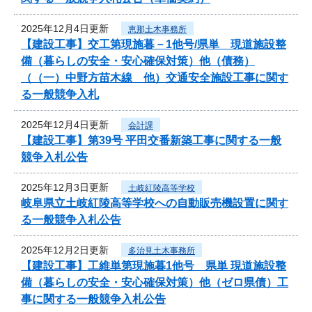
2025年12月4日更新
恵那土木事務所
【建設工事】交工第現施暮－1他号/県単 現道施設整
備（暮らしの安全・安心確保対策）他（債務）
（（一）中野方苗木線 他）交通安全施設工事に関す
る一般競争入札
2025年12月4日更新
会計課
【建設工事】第39号 平田交番新築工事に関する一般
競争入札公告
2025年12月3日更新
土岐紅陵高等学校
岐阜県立土岐紅陵高等学校への自動販売機設置に関す
る一般競争入札公告
2025年12月2日更新
多治見土木事務所
【建設工事】工維単第現施暮1他号 県単 現道施設整
備（暮らしの安全・安心確保対策）他（ゼロ県債）工
事に関する一般競争入札公告