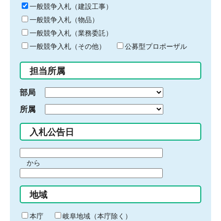
キ
一般競争入札（建設工事）
ー
一般競争入札（物品）
ワ
一般競争入札（業務委託）
ー
ド
一般競争入札（その他）
公募型プロポーザル
を
入
担当所属
力
部局
所属
入札公告日
期
から
間
期
の
間
始
地域
の
ま
終
り
わ
本庁
岐阜地域（本庁除く）