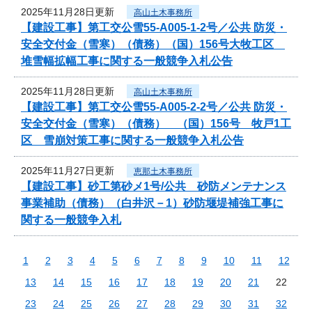
2025年11月28日更新
高山土木事務所
【建設工事】第工交公雪55-A005-1-2号／公共 防災・
安全交付金（雪寒）（債務）（国）156号大牧工区
堆雪幅拡幅工事に関する一般競争入札公告
2025年11月28日更新
高山土木事務所
【建設工事】第工交公雪55-A005-2-2号／公共 防災・
安全交付金（雪寒）（債務） （国）156号 牧戸1工
区 雪崩対策工事に関する一般競争入札公告
2025年11月27日更新
恵那土木事務所
【建設工事】砂工第砂メ1号/公共 砂防メンテナンス
事業補助（債務）（白井沢－1）砂防堰堤補強工事に
関する一般競争入札
1
2
3
4
5
6
7
8
9
10
11
12
13
14
15
16
17
18
19
20
21
22
23
24
25
26
27
28
29
30
31
32