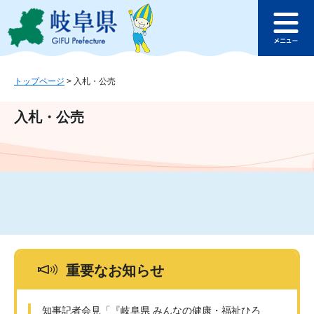
ペ
メ
このページの本文へ
ー
ニ
メ
ジ
ュ
ニ
の
ー
ュ
先
を
ー
頭
飛
トップページ
>
入札・公売
で
ば
す
し
入札・公売
。
て
本
文
へ
重要なお知らせ
知事記者会見「『岐阜県 みんなの健康・福祉ひろ