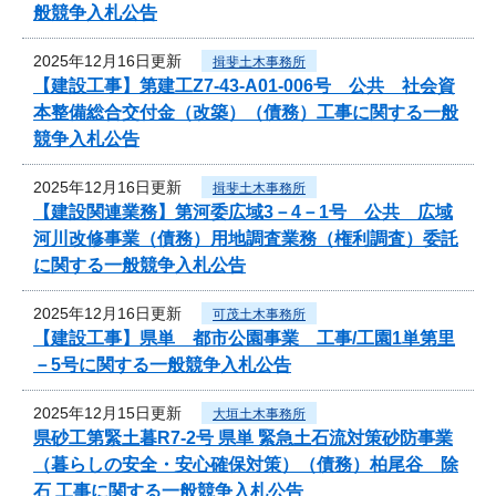
般競争入札公告
2025年12月16日更新
揖斐土木事務所
【建設工事】第建工Z7-43-A01-006号 公共 社会資
本整備総合交付金（改築）（債務）工事に関する一般
競争入札公告
2025年12月16日更新
揖斐土木事務所
【建設関連業務】第河委広域3－4－1号 公共 広域
河川改修事業（債務）用地調査業務（権利調査）委託
に関する一般競争入札公告
2025年12月16日更新
可茂土木事務所
【建設工事】県単 都市公園事業 工事/工園1単第里
－5号に関する一般競争入札公告
2025年12月15日更新
大垣土木事務所
県砂工第緊土暮R7-2号 県単 緊急土石流対策砂防事業
（暮らしの安全・安心確保対策）（債務）柏尾谷 除
石 工事に関する一般競争入札公告