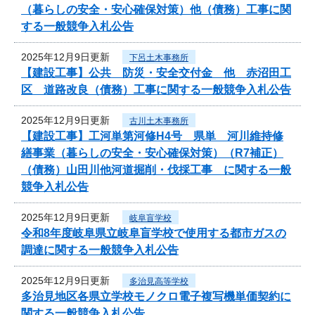
（暮らしの安全・安心確保対策）他（債務）工事に関
する一般競争入札公告
2025年12月9日更新
下呂土木事務所
【建設工事】公共 防災・安全交付金 他 赤沼田工
区 道路改良（債務）工事に関する一般競争入札公告
2025年12月9日更新
古川土木事務所
【建設工事】工河単第河修H4号 県単 河川維持修
繕事業（暮らしの安全・安心確保対策）（R7補正）
（債務）山田川他河道掘削・伐採工事 に関する一般
競争入札公告
2025年12月9日更新
岐阜盲学校
令和8年度岐阜県立岐阜盲学校で使用する都市ガスの
調達に関する一般競争入札公告
2025年12月9日更新
多治見高等学校
多治見地区各県立学校モノクロ電子複写機単価契約に
関する一般競争入札公告