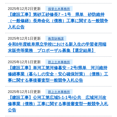
2025年12月2日更新
揖斐土木事務所
【建設工事】第砂工砂修長7－1号 県単 砂防維持
（一般修繕）長寿命化（債務）工事に関する一般競争
入札公告
2025年12月1日更新
教育財務課
令和8年度岐阜県立学校における新入生の学習者用端
末販売等業務 プロポーザル募集【選定結果】
2025年12月1日更新
郡上土木事務所
【建設工事】単河工第河修暮安－2号/県単 河川維持
修繕事業（暮らしの安全・安心確保対策）（債務）工
事に関する事後審査型一般競争入札公告
2025年12月1日更新
郡上土木事務所
【建設工事】公河工第広域5-1-1号/公共 広域河川改
修事業（債務）工事に関する事後審査型一般競争入札
公告