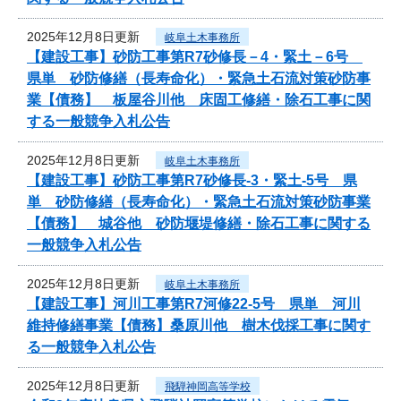
2025年12月8日更新
岐阜土木事務所
【建設工事】砂防工事第R7砂修長－4・緊土－6号
県単 砂防修繕（長寿命化）・緊急土石流対策砂防事
業【債務】 板屋谷川他 床固工修繕・除石工事に関
する一般競争入札公告
2025年12月8日更新
岐阜土木事務所
【建設工事】砂防工事第R7砂修長-3・緊土-5号 県
単 砂防修繕（長寿命化）・緊急土石流対策砂防事業
【債務】 城谷他 砂防堰堤修繕・除石工事に関する
一般競争入札公告
2025年12月8日更新
岐阜土木事務所
【建設工事】河川工事第R7河修22-5号 県単 河川
維持修繕事業【債務】桑原川他 樹木伐採工事に関す
る一般競争入札公告
2025年12月8日更新
飛騨神岡高等学校