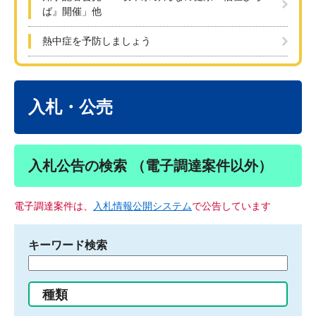
ば』開催」他
熱中症を予防しましょう
本
文
入札・公売
入札公告の検索 （電子調達案件以外）
電子調達案件は、
入札情報公開システム
で公告しています
キーワード検索
検
索
す
種類
る