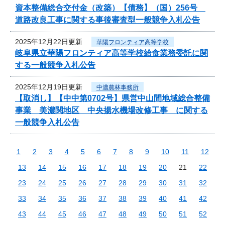
資本整備総合交付金（改築）【債務】（国）256号
道路改良工事に関する事後審査型一般競争入札公告
2025年12月22日更新
華陽フロンティア高等学校
岐阜県立華陽フロンティア高等学校給食業務委託に関
する一般競争入札公告
2025年12月19日更新
中濃農林事務所
【取消し】【中中第0702号】県営中山間地域総合整備
事業 美濃関地区 中央揚水機場改修工事 に関する
一般競争入札公告
1
2
3
4
5
6
7
8
9
10
11
12
13
14
15
16
17
18
19
20
21
22
23
24
25
26
27
28
29
30
31
32
33
34
35
36
37
38
39
40
41
42
43
44
45
46
47
48
49
50
51
52