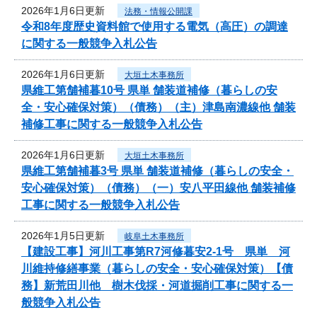
2026年1月6日更新
法務・情報公開課
令和8年度歴史資料館で使用する電気（高圧）の調達
に関する一般競争入札公告
2026年1月6日更新
大垣土木事務所
県維工第舗補暮10号 県単 舗装道補修（暮らしの安
全・安心確保対策）（債務）（主）津島南濃線他 舗装
補修工事に関する一般競争入札公告
2026年1月6日更新
大垣土木事務所
県維工第舗補暮3号 県単 舗装道補修（暮らしの安全・
安心確保対策）（債務）（一）安八平田線他 舗装補修
工事に関する一般競争入札公告
2026年1月5日更新
岐阜土木事務所
【建設工事】河川工事第R7河修暮安2-1号 県単 河
川維持修繕事業（暮らしの安全・安心確保対策）【債
務】新荒田川他 樹木伐採・河道掘削工事に関する一
般競争入札公告