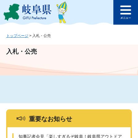
ペ
メ
このページの本文へ
ー
ニ
メ
ジ
ュ
ニ
の
ー
ュ
先
を
ー
頭
飛
トップページ
>
入札・公売
で
ば
す
し
入札・公売
。
て
本
文
へ
重要なお知らせ
知事記者会見「楽しすぎるぞ岐阜！岐阜県アウトドア