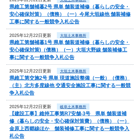
県維工第舗補暮2号 県単 舗装道補修（暮らしの安全・
安心確保対策）（債務）（一）今尾大垣線他 舗装補修
工事に関する一般競争入札公告
2025年12月22日更新
大垣土木事務所
県維工第舗補暮1号 県単 舗装道補修（暮らしの安全・
安心確保対策)（債務）（一）大垣大野線 舗装補修工
事に関する一般競争入札公告
2025年12月22日更新
大垣土木事務所
県維工第交施2号 県単 現道施設整備（一般）（債務）
（主）北方多度線他 交通安全施設工事に関する一般競
争入札公告
2025年12月22日更新
岐阜土木事務所
【建設工事】維持工事第R7安舗-3号 県単 舗装道補
修（暮らしの安全・安心確保対策費）（債務）（一）
金原上西郷線ほか 舗装補修工事に関する一般競争入
札公告