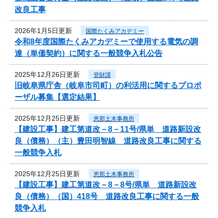
改良工事
2026年1月5日更新
国際たくみアカデミー
令和8年度国際たくみアカデミーで使用する電気の調
達（単価契約）に関する一般競争入札公告
2025年12月26日更新
管財課
旧岐阜県庁舎（岐阜市司町）の利活用に関するプロポ
ーザル募集【選定結果】
2025年12月25日更新
恵那土木事務所
【建設工事】建工第道改－8－11号/県単 道路新設改
良（債務）（主）豊田明智線 道路改良工事に関する
一般競争入札
2025年12月25日更新
恵那土木事務所
【建設工事】建工第道改－8－8号/県単 道路新設改
良（債務）（国）418号 道路改良工事に関する一般
競争入札