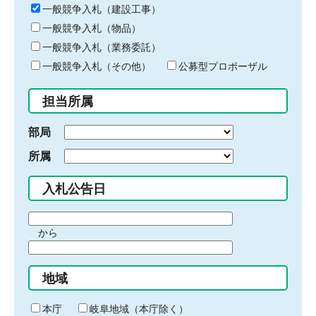
キ
一般競争入札（建設工事）
ー
一般競争入札（物品）
ワ
一般競争入札（業務委託）
ー
ド
一般競争入札（その他）
公募型プロポーザル
を
入
担当所属
力
部局
所属
入札公告日
期
から
間
期
の
間
始
地域
の
ま
終
り
わ
本庁
岐阜地域（本庁除く）