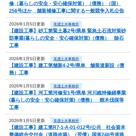
修（暮らしの安全・安心確保対策）（債務）（国）
256号ほか 舗装補修工事に関する一般競争入札公告
2026年1月5日更新
美濃土木事務所
【建設工事】砂工第緊土暮2号/県単 緊急土石流対策砂
防事業(暮らしの安全・安心確保対策)（債務） 除石
工事
2026年1月5日更新
美濃土木事務所
【建設工事】建工第舗新4-2号/県単 舗装道新設（債
務）工事
2026年1月5日更新
美濃土木事務所
【建設工事】河工第河修安1号/県単 河川維持修繕事業
(暮らしの安全・安心確保対策)（債務） 樹木伐採等
工事
2026年1月5日更新
美濃土木事務所
【建設工事】建工第R7-1-A-01-012号/公共 社会資本
整備総合交付金（道路改築）（翌債）国道248号道路