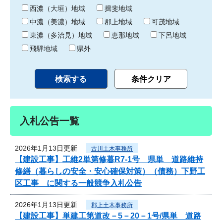
り
西濃（大垣）地域
揖斐地域
中濃（美濃）地域
郡上地域
可茂地域
東濃（多治見）地域
恵那地域
下呂地域
飛騨地域
県外
入札公告一覧
2026年1月13日更新
古川土木事務所
【建設工事】工維2単第修暮R7-1号 県単 道路維持
修繕（暮らしの安全・安心確保対策）（債務）下野工
区工事 に関する一般競争入札公告
2026年1月13日更新
郡上土木事務所
【建設工事】単建工第道改－5－20－1号/県単 道路