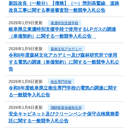
新設改良（一般分）【債務】（一）惣則高鷲線 道路
改良工事に関する事後審査型一般競争入札公告
2026年1月9日更新
東濃特別支援学校
岐阜県立東濃特別支援学校で使用するLPガスの調達
（単価契約）に関する一般競争入札公告
2026年1月9日更新
森林文化アカデミー
令和8年度森林文化アカデミー及び森林研究所で使用
する電気の調達（単価契約）に関する一般競争入札公
告
2026年1月8日更新
衛生専門学校
令和8年度岐阜県立衛生専門学校の電気の調達に関す
る一般競争入札公告
2026年1月8日更新
飛騨家畜保健衛生所
安全キャビネット及びクリーンベンチ保守点検業務委
託に関する一般競争入札公告