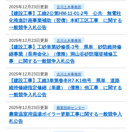
2025年12月23日更新
古川土木事務所
【建設工事】工維2公第HM-11-01-2号 公共 無電柱
化推進計画事業補助（翌債）本町工区工事 に関する
一般競争入札公告
2025年12月23日更新
古川土木事務所
【建設工事】工砂単第砂修長-3号 県単 砂防維持修
繕事業（長寿命化）（債務）洞山谷砂防堰堤補修工
事 に関する一般競争入札公告
2025年12月23日更新
古川土木事務所
【建設工事】工維3単第春冬R7-K1他号 県単 道路
維持修繕指定修繕（単建）（債務）他工事 に関する
一般競争入札公告
2025年12月23日更新
農業技術センター
農業温室用温湯ボイラー更新工事に関する一般競争入
札公告