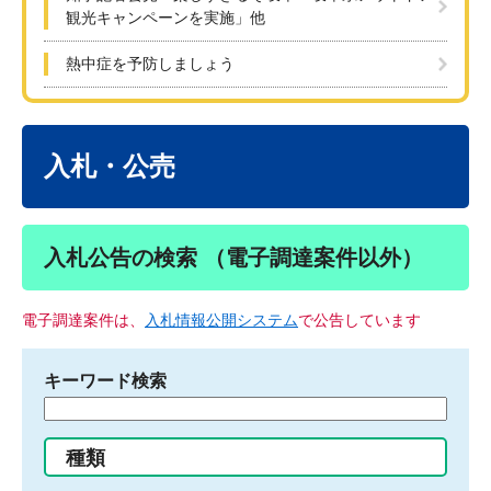
観光キャンペーンを実施」他
熱中症を予防しましょう
本
文
入札・公売
入札公告の検索 （電子調達案件以外）
電子調達案件は、
入札情報公開システム
で公告しています
キーワード検索
検
索
す
種類
る