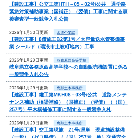
【建設工事】公交工第HTH－05－02号/公共 通学路
緊急対策補助事業（国補正）（翌債）工事に関する事
後審査型一般競争入札公告
2026年1月30日更新
水道企業課
【建設工事】8債施工B2第1号／大容量送水管整備事
業 シールド（瑞浪市土岐町地内）工事
2026年1月29日更新
各務原西高等学校
岐阜県立各務原西高等学校への自動販売機設置に係る
一般競争入札公告
2026年1月29日更新
恵那土木事務所
【建設工事】維工第MKH08－03号/公共 道路メンテ
ナンス補助（橋梁補修）（国補正）（翌債）（（国）
257号）平木橋補修工事に関する一般競争入札
2026年1月29日更新
恵那土木事務所
【建設工事】交工第現施－Z1号/県単 現道施設整備
（一般）（ゼロ県債）（（国）257号 他）交通安全