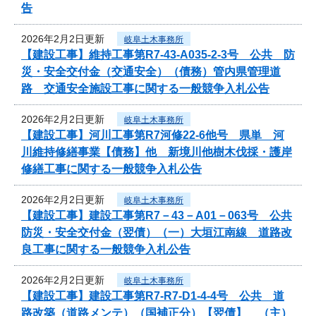
告
2026年2月2日更新
岐阜土木事務所
【建設工事】維持工事第R7-43-A035-2-3号 公共 防
災・安全交付金（交通安全）（債務）管内県管理道
路 交通安全施設工事に関する一般競争入札公告
2026年2月2日更新
岐阜土木事務所
【建設工事】河川工事第R7河修22-6他号 県単 河
川維持修繕事業【債務】他 新境川他樹木伐採・護岸
修繕工事に関する一般競争入札公告
2026年2月2日更新
岐阜土木事務所
【建設工事】建設工事第R7－43－A01－063号 公共
防災・安全交付金（翌債）（一）大垣江南線 道路改
良工事に関する一般競争入札公告
2026年2月2日更新
岐阜土木事務所
【建設工事】建設工事第R7-R7-D1-4-4号 公共 道
路改築（道路メンテ）（国補正分）【翌債】 （主）