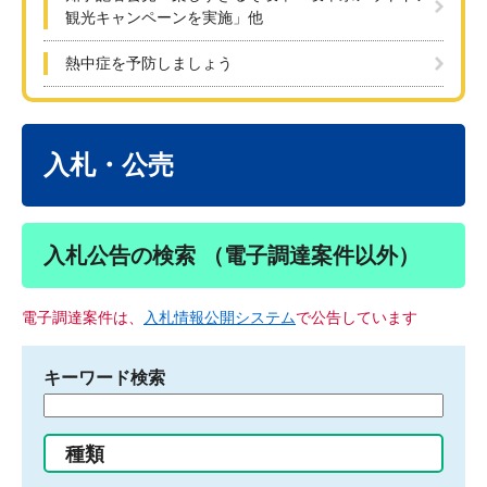
観光キャンペーンを実施」他
熱中症を予防しましょう
本
文
入札・公売
入札公告の検索 （電子調達案件以外）
電子調達案件は、
入札情報公開システム
で公告しています
キーワード検索
検
索
す
種類
る