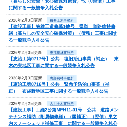
（暮らしの安全・安心確保対策費）他（0県債）工事
に関する一般競争入札公告
2026年2月3日更新
揖斐土木事務所
【建設工事】第維工道修暮1他号 県単 道路維持修
繕（暮らしの安全安心確保対策）（債務）工事に関す
る一般競争入札公告
2026年2月3日更新
恵那農林事務所
【恵治工第0717号】公共 復旧治山事業（補正） 東
木の実地区工事に関する一般競争入札公告
2026年2月3日更新
恵那農林事務所
【恵治工第0716号】公共 緊急予防治山事業（補
正） 布袋野地区工事に関する一般競争入札公告
2026年2月2日更新
古川土木事務所
【建設工事】工維2公第MFH11-01号 公共 道路メン
テナンス補助（附属物修繕）（国補正）（翌債）巣之
内スノーシェッド補修工事 に関する一般競争入札公