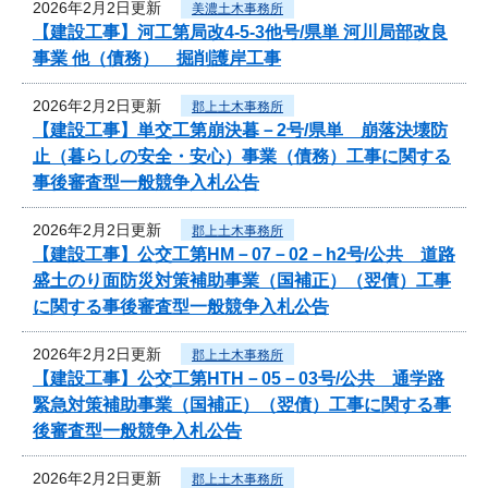
2026年2月2日更新
美濃土木事務所
【建設工事】河工第局改4-5-3他号/県単 河川局部改良
事業 他（債務） 掘削護岸工事
2026年2月2日更新
郡上土木事務所
【建設工事】単交工第崩決暮－2号/県単 崩落決壊防
止（暮らしの安全・安心）事業（債務）工事に関する
事後審査型一般競争入札公告
2026年2月2日更新
郡上土木事務所
【建設工事】公交工第HM－07－02－h2号/公共 道路
盛土のり面防災対策補助事業（国補正）（翌債）工事
に関する事後審査型一般競争入札公告
2026年2月2日更新
郡上土木事務所
【建設工事】公交工第HTH－05－03号/公共 通学路
緊急対策補助事業（国補正）（翌債）工事に関する事
後審査型一般競争入札公告
2026年2月2日更新
郡上土木事務所