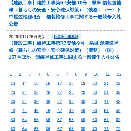
【建設工事】維持工事第R7安舗-10号 県単 舗装道補
修（暮らしの安全・安心確保対策）（債務）（一）下
中屋笠松線ほか 舗装補修工事に関する一般競争入札
公告
2026年1月26日更新
岐阜土木事務所
【建設工事】維持工事第R7安舗-9号 県単 舗装道補
修（暮らしの安全・安心確保対策）（債務）（国）
157号ほか 舗装補修工事に関する一般競争入札公告
1
2
3
4
5
6
7
8
9
10
11
12
13
14
15
16
17
18
19
20
21
22
23
24
25
26
27
28
29
30
31
32
33
34
35
36
37
38
39
40
41
42
43
44
45
46
47
48
49
50
51
52
53
54
55
56
57
58
59
60
61
62
63
64
65
66
67
68
69
70
71
72