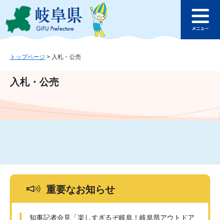
ペ
メ
このページの本文へ
ー
ニ
メ
ジ
ュ
ニ
の
ー
ュ
先
を
ー
頭
飛
トップページ
>
入札・公売
で
ば
す
し
入札・公売
。
て
本
文
へ
重要なお知らせ
知事記者会見「楽しすぎるぞ岐阜！岐阜県アウトドア