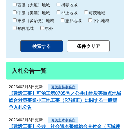
り
西濃（大垣）地域
揖斐地域
中濃（美濃）地域
郡上地域
可茂地域
東濃（多治見）地域
恵那地域
下呂地域
飛騨地域
県外
入札公告一覧
2026年2月3日更新
可茂農林事務所
【建設工事】可治工第0705号／公共山地災害重点地域
総合対策事業小三地工事（R7補正）に関する一般競
争入札公告
2026年2月3日更新
可茂土木事務所
【建設工事】公共 社会資本整備総合交付金（広域連