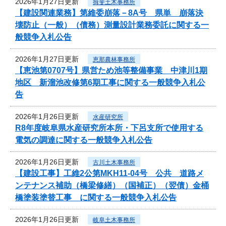
2026年1月27日更新
揖斐土木事務所
【建設関連業務】第維委崩落－8A号 県単 崩落決
壊防止（一般）（債務）測量設計業務委託に関する一
般競争入札公告
2026年1月27日更新
恵那農林事務所
【恵池第0707号】県営ため池等整備事業 中津川1期
地区 新溜池改修第6期工事に関する一般競争入札公
告
2026年1月26日更新
水産研究所
R8年度岐阜県水産研究所本所・下呂支所で使用する
電気の調達に関する一般競争入札公告
2026年1月26日更新
古川土木事務所
【建設工事】工維2公第MKH11-04号 公共 道路メ
ンテナンス補助（橋梁修繕）（国補正）（翌債）金桶
橋塗装塗替工事 に関する一般競争入札公告
2026年1月26日更新
岐阜土木事務所