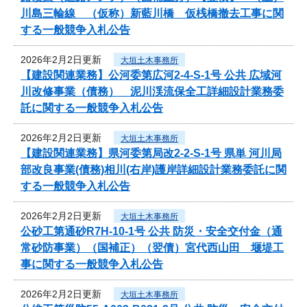
川島三輪線 （仮称）新藍川橋 仮桟橋撤去工事に関
する一般競争入札公告
2026年2月2日更新
大垣土木事務所
【建設関連業務】公河委第広河2-4-S-1号 公共 広域河
川改修事業（債務） 泥川渓流保全工詳細設計業務委
託に関する一般競争入札公告
2026年2月2日更新
大垣土木事務所
【建設関連業務】県河委第局改2-2-S-1号 県単 河川局
部改良事業(債務)相川(右岸)護岸詳細設計業務委託に関
する一般競争入札公告
2026年2月2日更新
大垣土木事務所
公砂工第通砂R7H-10-1号 公共 防災・安全交付金（通
常砂防事業）（国補正）（翌債）宮代西山田 堰堤工
事に関する一般競争入札公告
2026年2月2日更新
大垣土木事務所