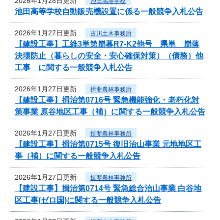
2026年1月28日更新
池田高等学校
池田高等学校自動販売機設置に係る一般競争入札公告
2026年1月27日更新
古川土木事務所
【建設工事】工維3単第崩暮R7-K2他号 県単 崩落
決壊防止（暮らしの安全・安心確保対策）（債務）他
工事 に関する一般競争入札公告
2026年1月27日更新
揖斐農林事務所
【建設工事】揖治第0716号 緊急機能強化・老朽化対
策事業 原谷地区工事（補）に関する一般競争入札公告
2026年1月27日更新
揖斐農林事務所
【建設工事】揖治第0715号 復旧治山事業 元地地区工
事（補）に関する一般競争入札公告
2026年1月27日更新
揖斐農林事務所
【建設工事】揖治第0714号 緊急総合治山事業 白谷地
区工事(ゼロ国)に関する一般競争入札公告