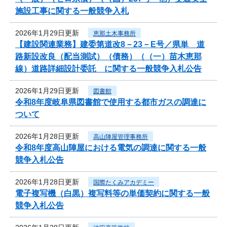
施設工事に関する一般競争入札
2026年1月29日更新
恵那土木事務所
【建設関連業務】建委第道改8－23－E号／県単 道
路新設改良（配当測試）（債務）（（一）苗木恵那
線）道路詳細設計委託 に関する一般競争入札公告
2026年1月29日更新
図書館
令和8年度岐阜県図書館で使用する都市ガスの調達に
ついて
2026年1月28日更新
高山陣屋管理事務所
令和8年度高山陣屋における電気の調達に関する一般
競争入札公告
2026年1月28日更新
国際たくみアカデミー
電子複写機（白黒）複写料等の単価契約に関する一般
競争入札公告