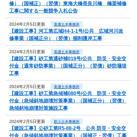
修）（国補正）（翌債）東海大橋長良川橋 橋梁補修
工事に関する一般競争入札公告
2024年2月5日更新
美濃土木事務所
【建設工事】河工第広域H4-1-1号/公共 広域河川改
修事業（国補正分）（翌債）掘削護岸工事
2024年2月5日更新
美濃土木事務所
【建設工事】砂工第通砂補019号/公共 防災・安全交
付金（通常砂防事業）（国補正分）（翌債）砂防堰堤
工事
2024年2月5日更新
美濃土木事務所
【建設工事】砂工第急傾補080号/公共 防災・安全交
付金（急傾斜地崩壊対策事業）（国補正分）（翌債）
急傾斜地崩壊対策施設工事
2024年2月5日更新
郡上土木事務所
【建設工事】公砂工第R5-88-2号 公共 防災・安全交
付金（急傾斜地崩壊対策事業）（国補正・翌債）工事