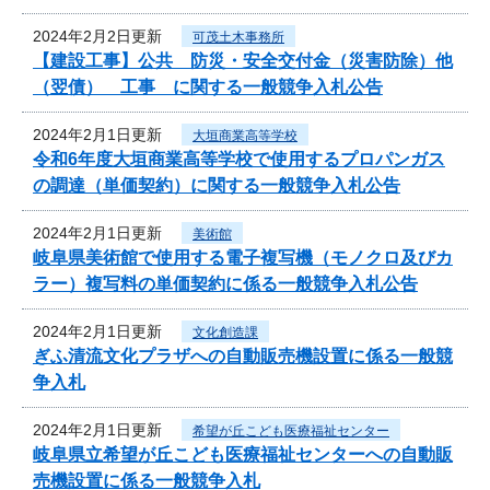
2024年2月2日更新
可茂土木事務所
【建設工事】公共 防災・安全交付金（災害防除）他
（翌債） 工事 に関する一般競争入札公告
2024年2月1日更新
大垣商業高等学校
令和6年度大垣商業高等学校で使用するプロパンガス
の調達（単価契約）に関する一般競争入札公告
2024年2月1日更新
美術館
岐阜県美術館で使用する電子複写機（モノクロ及びカ
ラー）複写料の単価契約に係る一般競争入札公告
2024年2月1日更新
文化創造課
ぎふ清流文化プラザへの自動販売機設置に係る一般競
争入札
2024年2月1日更新
希望が丘こども医療福祉センター
岐阜県立希望が丘こども医療福祉センターへの自動販
売機設置に係る一般競争入札