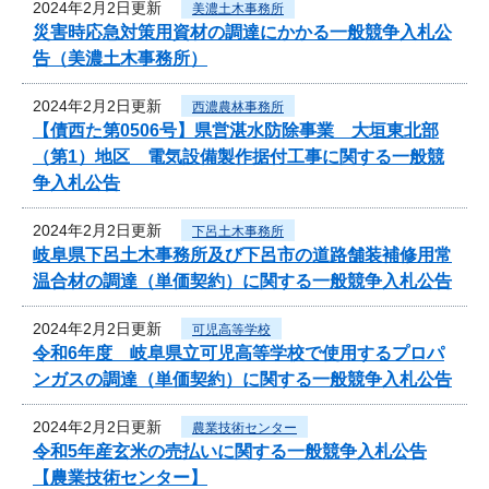
2024年2月2日更新
美濃土木事務所
災害時応急対策用資材の調達にかかる一般競争入札公
告（美濃土木事務所）
2024年2月2日更新
西濃農林事務所
【債西た第0506号】県営湛水防除事業 大垣東北部
（第1）地区 電気設備製作据付工事に関する一般競
争入札公告
2024年2月2日更新
下呂土木事務所
岐阜県下呂土木事務所及び下呂市の道路舗装補修用常
温合材の調達（単価契約）に関する一般競争入札公告
2024年2月2日更新
可児高等学校
令和6年度 岐阜県立可児高等学校で使用するプロパ
ンガスの調達（単価契約）に関する一般競争入札公告
2024年2月2日更新
農業技術センター
令和5年産玄米の売払いに関する一般競争入札公告
【農業技術センター】