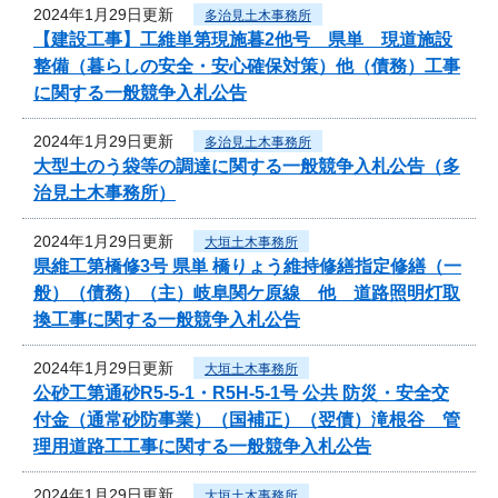
2024年1月29日更新
多治見土木事務所
【建設工事】工維単第現施暮2他号 県単 現道施設
整備（暮らしの安全・安心確保対策）他（債務）工事
に関する一般競争入札公告
2024年1月29日更新
多治見土木事務所
大型土のう袋等の調達に関する一般競争入札公告（多
治見土木事務所）
2024年1月29日更新
大垣土木事務所
県維工第橋修3号 県単 橋りょう維持修繕指定修繕（一
般）（債務）（主）岐阜関ケ原線 他 道路照明灯取
換工事に関する一般競争入札公告
2024年1月29日更新
大垣土木事務所
公砂工第通砂R5-5-1・R5H-5-1号 公共 防災・安全交
付金（通常砂防事業）（国補正）（翌債）滝根谷 管
理用道路工工事に関する一般競争入札公告
2024年1月29日更新
大垣土木事務所