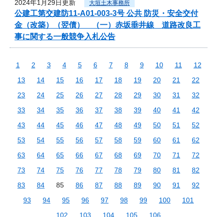
2024年1月29日更新
大垣土木事務所
公建工第交建防11-A01-003-3号 公共 防災・安全交付
金（改築）（翌債） （一）赤坂垂井線 道路改良工
事に関する一般競争入札公告
1
2
3
4
5
6
7
8
9
10
11
12
13
14
15
16
17
18
19
20
21
22
23
24
25
26
27
28
29
30
31
32
33
34
35
36
37
38
39
40
41
42
43
44
45
46
47
48
49
50
51
52
53
54
55
56
57
58
59
60
61
62
63
64
65
66
67
68
69
70
71
72
73
74
75
76
77
78
79
80
81
82
83
84
85
86
87
88
89
90
91
92
93
94
95
96
97
98
99
100
101
102
103
104
105
106