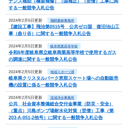
ナンス補助（橋梁補修）（国補正）（翌債）工事に関
する一般競争入札公告
2024年2月5日更新
飛騨農林事務所
【建設工事】飛治第0515号 公共ゼロ国 復旧治山工
事（曲り谷）に関する一般競争入札公告
2024年2月5日更新
岐阜商業高等学校
令和6年度岐阜県立岐阜商業高等学校で使用するガス
の調達に関する一般競争入札公告
2024年2月5日更新
地域スポーツ課
岐阜県クリスタルパーク恵那スケート場への自動販売
機の設置に係る一般競争入札公告
2024年2月5日更新
流域浄水事務所
公共 社会資本整備総合交付金事業（防災・安全）
（重点）川島ポンプ場耐水化対策（翌債）工事（第
203-A-051-2他号）に関する一般競争入札公告