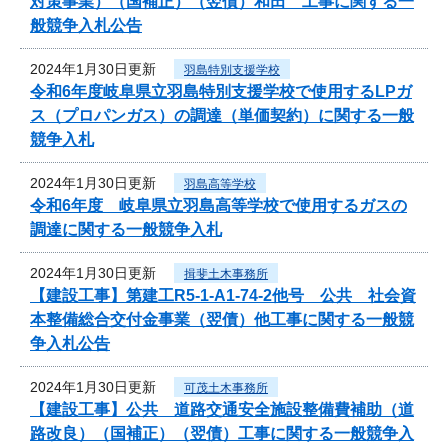
対策事業）（国補正）（翌債）和田 工事に関する一
般競争入札公告
2024年1月30日更新
羽島特別支援学校
令和6年度岐阜県立羽島特別支援学校で使用するLPガ
ス（プロパンガス）の調達（単価契約）に関する一般
競争入札
2024年1月30日更新
羽島高等学校
令和6年度 岐阜県立羽島高等学校で使用するガスの
調達に関する一般競争入札
2024年1月30日更新
揖斐土木事務所
【建設工事】第建工R5-1-A1-74-2他号 公共 社会資
本整備総合交付金事業（翌債）他工事に関する一般競
争入札公告
2024年1月30日更新
可茂土木事務所
【建設工事】公共 道路交通安全施設整備費補助（道
路改良）（国補正）（翌債）工事に関する一般競争入