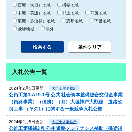
り
西濃（大垣）地域
揖斐地域
中濃（美濃）地域
郡上地域
可茂地域
東濃（多治見）地域
恵那地域
下呂地域
飛騨地域
県外
入札公告一覧
2024年2月5日更新
大垣土木事務所
公街工第3-A19-1号 公共 社会資本整備総合交付金事業
（街路事業）（債務）（都）大垣神戸大野線 道路改
良工事 （その1）に関する一般競争入札公告
2024年2月5日更新
大垣土木事務所
公維工第橋補3号 公共 道路メンテナンス補助（橋梁補