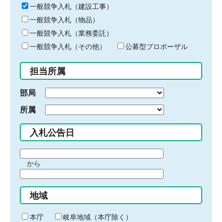
キ
一般競争入札（建設工事）
ー
一般競争入札（物品）
ワ
一般競争入札（業務委託）
ー
ド
一般競争入札（その他）
公募型プロポーザル
を
入
担当所属
力
部局
所属
入札公告日
期
から
間
期
の
間
始
地域
の
ま
終
り
わ
本庁
岐阜地域（本庁除く）