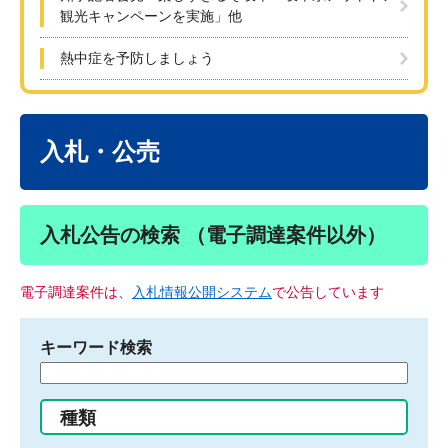
観光キャンペーンを実施」他
熱中症を予防しましょう
本
文
入札・公売
入札公告の検索 （電子調達案件以外）
電子調達案件は、
入札情報公開システム
で公告しています
キーワード検索
検
索
す
種類
る