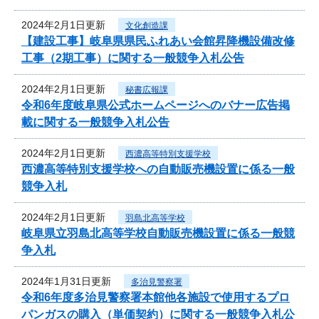
2024年2月1日更新
文化創造課
【建設工事】岐阜県県民ふれあい会館昇降機設備改修
工事（2期工事）に関する一般競争入札公告
2024年2月1日更新
秘書広報課
令和6年度岐阜県公式ホームページへのバナー広告掲
載に関する一般競争入札公告
2024年2月1日更新
西濃高等特別支援学校
西濃高等特別支援学校への自動販売機設置に係る一般
競争入札
2024年2月1日更新
羽島北高等学校
岐阜県立羽島北高等学校自動販売機設置に係る一般競
争入札
2024年1月31日更新
多治見警察署
令和6年度多治見警察署本館他各施設で使用するプロ
パンガスの購入（単価契約）に関する一般競争入札公