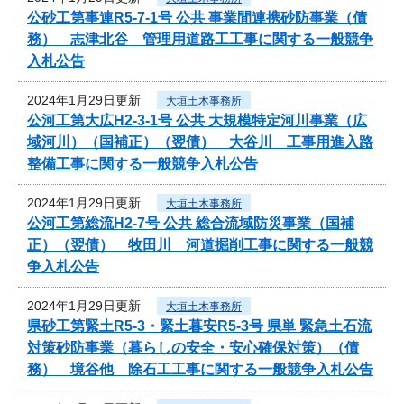
公砂工第事連R5-7-1号 公共 事業間連携砂防事業（債
務） 志津北谷 管理用道路工工事に関する一般競争
入札公告
2024年1月29日更新
大垣土木事務所
公河工第大広H2-3-1号 公共 大規模特定河川事業（広
域河川）（国補正）（翌債） 大谷川 工事用進入路
整備工事に関する一般競争入札公告
2024年1月29日更新
大垣土木事務所
公河工第総流H2-7号 公共 総合流域防災事業（国補
正）（翌債） 牧田川 河道掘削工事に関する一般競
争入札公告
2024年1月29日更新
大垣土木事務所
県砂工第緊土R5-3・緊土暮安R5-3号 県単 緊急土石流
対策砂防事業（暮らしの安全・安心確保対策）（債
務） 境谷他 除石工工事に関する一般競争入札公告