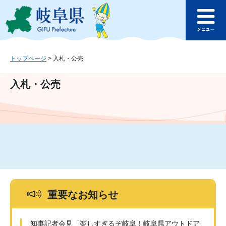
ペ
メ
このページの本文へ
ー
ニ
メ
ジ
ュ
ニ
の
ー
ュ
先
を
ー
頭
飛
トップページ
>
入札・公売
で
ば
す
し
入札・公売
。
て
本
文
へ
重要なお知らせ
知事記者会見「楽しすぎるぞ岐阜！岐阜県アウトドア