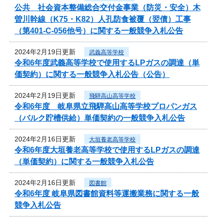
公共 社会資本整備総合交付金事業（防災・安全）木
曽川幹線（K75・K82）人孔防食被覆（翌債）工事
（第401-C-056他号）に関する一般競争入札公告
2024年2月19日更新
武義高等学校
令和6年度武義高等学校で使用するLPガスの調達（単
価契約）に関する一般競争入札公告（公告）
2024年2月19日更新
飛騨高山高等学校
令和6年度 岐阜県立飛騨高山高等学校プロパンガス
（バルク貯槽供給）単価契約の一般競争入札公告
2024年2月16日更新
大垣養老高等学校
令和6年度大垣養老高等学校で使用するLPガスの調達
（単価契約）に関する一般競争入札公告
2024年2月16日更新
図書館
令和6年度 岐阜県図書館資料等運搬業務に関する一般
競争入札公告