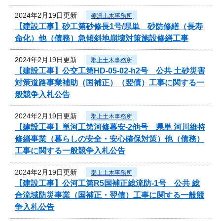
2024年2月19日更新
美濃土木事務所
【建設工事】砂工第砂修長1号/県単 砂防修繕（長寿
命化）他（債務）急傾斜地崩壊対策施設修繕工事
2024年2月19日更新
郡上土木事務所
【建設工事】公交工第HD-05-02-h2号 公共 土砂災害
対策道路事業補助（国補正）（翌債）工事に関する一
般競争入札公告
2024年2月19日更新
郡上土木事務所
【建設工事】単河工第河修暮安-2他号 県単 河川維持
修繕事業（暮らしの安全・安心確保対策）他（債務）
工事に関する一般競争入札公告
2024年2月19日更新
郡上土木事務所
【建設工事】公河工第R5国補正総流防-1号 公共 総
合流域防災事業（国補正・翌債）工事に関する一般競
争入札公告