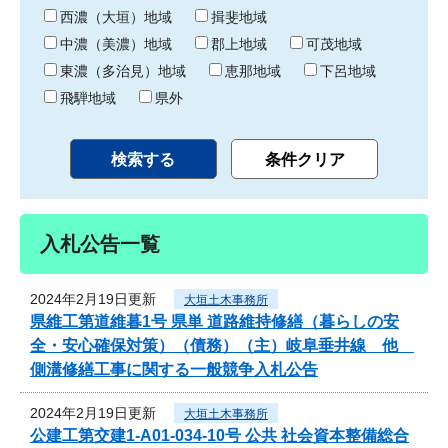
り
西濃（大垣）地域
揖斐地域
中濃（美濃）地域
郡上地域
可茂地域
東濃（多治見）地域
恵那地域
下呂地域
飛騨地域
県外
入札公告一覧
2024年2月19日更新
大垣土木事務所
県維工第道維暮1号 県単 道路維持修繕（暮らしの安
全・安心確保対策）（債務）（主）岐阜垂井線 他
側溝修繕工事に関する一般競争入札公告
2024年2月19日更新
大垣土木事務所
公建工第交建1-A01-034-10号 公共 社会資本整備総合