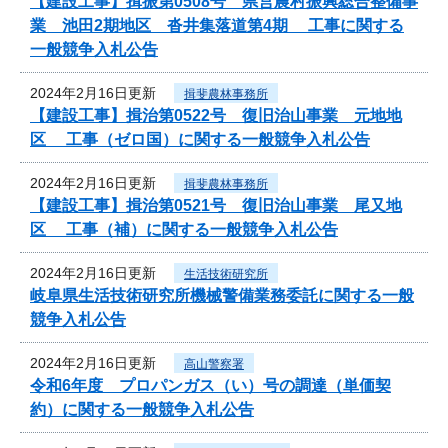
【建設工事】揖振第0508号 県営農村振興総合整備事
業 池田2期地区 沓井集落道第4期 工事に関する
一般競争入札公告
2024年2月16日更新
揖斐農林事務所
【建設工事】揖治第0522号 復旧治山事業 元地地
区 工事（ゼロ国）に関する一般競争入札公告
2024年2月16日更新
揖斐農林事務所
【建設工事】揖治第0521号 復旧治山事業 尾又地
区 工事（補）に関する一般競争入札公告
2024年2月16日更新
生活技術研究所
岐阜県生活技術研究所機械警備業務委託に関する一般
競争入札公告
2024年2月16日更新
高山警察署
令和6年度 プロパンガス（い）号の調達（単価契
約）に関する一般競争入札公告