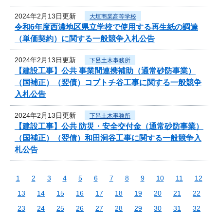
2024年2月13日更新
大垣商業高等学校
令和6年度西濃地区県立学校で使用する再生紙の調達
（単価契約）に関する一般競争入札公告
2024年2月13日更新
下呂土木事務所
【建設工事】公共 事業間連携補助（通常砂防事業）
（国補正）（翌債）コブトチ谷工事に関する一般競争
入札公告
2024年2月13日更新
下呂土木事務所
【建設工事】公共 防災・安全交付金（通常砂防事業）
（国補正）（翌債）和田洞谷工事に関する一般競争入
札公告
1
2
3
4
5
6
7
8
9
10
11
12
13
14
15
16
17
18
19
20
21
22
23
24
25
26
27
28
29
30
31
32