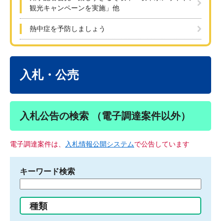
観光キャンペーンを実施」他
熱中症を予防しましょう
本
文
入札・公売
入札公告の検索 （電子調達案件以外）
電子調達案件は、
入札情報公開システム
で公告しています
キーワード検索
検
索
す
種類
る