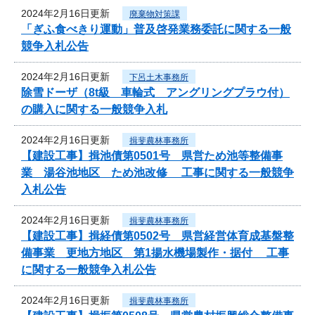
2024年2月16日更新
廃棄物対策課
「ぎふ食べきり運動」普及啓発業務委託に関する一般
競争入札公告
2024年2月16日更新
下呂土木事務所
除雪ドーザ（8t級 車輪式 アングリングプラウ付）
の購入に関する一般競争入札
2024年2月16日更新
揖斐農林事務所
【建設工事】揖池債第0501号 県営ため池等整備事
業 湯谷池地区 ため池改修 工事に関する一般競争
入札公告
2024年2月16日更新
揖斐農林事務所
【建設工事】揖経債第0502号 県営経営体育成基盤整
備事業 更地方地区 第1揚水機場製作・据付 工事
に関する一般競争入札公告
2024年2月16日更新
揖斐農林事務所