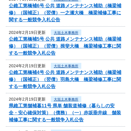
公維工第橋補6号 公共 道路メンテナンス補助（橋梁補
修）（国補正）（翌債）一之瀬大橋 橋梁補修工事に
関する一般競争入札公告
2024年2月19日更新
大垣土木事務所
公維工第橋補5号 公共 道路メンテナンス補助（橋梁補
修）（国補正）（翌債）揖斐大橋 橋梁補修工事に関
する一般競争入札公告
2024年2月19日更新
大垣土木事務所
公維工第橋補4号 公共 道路メンテナンス補助（橋梁補
修）（国補正）（翌債）羽島大橋 橋梁補修工事に関
する一般競争入札公告
2024年2月19日更新
大垣土木事務所
県維工第舗補暮11号 県単 舗装道補修（暮らしの安
全・安心確保対策）（債務）（一）赤坂垂井線 舗装
補修工事に関する一般競争入札公告