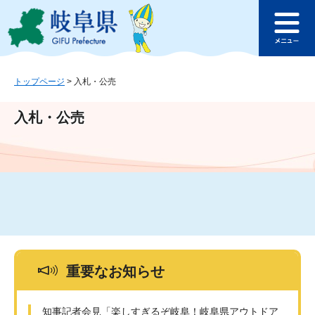
ペ
メ
このページの本文へ
ー
ニ
メ
ジ
ュ
ニ
の
ー
ュ
先
を
ー
頭
飛
トップページ
>
入札・公売
で
ば
す
し
入札・公売
。
て
本
文
へ
重要なお知らせ
知事記者会見「楽しすぎるぞ岐阜！岐阜県アウトドア