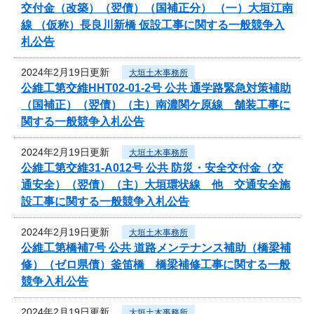
交付金（改築）（翌債）（国補正分） （一）大垣江南
線 （仮称）長良川新橋 仮設工事に関する一般競争入
札公告
2024年2月19日更新
大垣土木事務所
公維工第交維HHT02-01-2号 公共 通学路緊急対策補助
（国補正）（翌債）（主）南濃関ケ原線 舗装工事に
関する一般競争入札公告
2024年2月19日更新
大垣土木事務所
公維工第交維31-A012号 公共 防災・安全交付金（交
通安全）（翌債）（主）大垣環状線 他 交通安全施
設工事に関する一般競争入札公告
2024年2月19日更新
大垣土木事務所
公維工第橋補7号 公共 道路メンテナンス補助（橋梁補
修）（ゼロ県債）釜笛橋 橋梁補修工事に関する一般
競争入札公告
2024年2月19日更新
大垣土木事務所