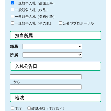
キ
一般競争入札（建設工事）
ー
一般競争入札（物品）
ワ
一般競争入札（業務委託）
ー
ド
一般競争入札（その他）
公募型プロポーザル
を
入
担当所属
力
部局
所属
入札公告日
期
から
間
期
の
間
始
地域
の
ま
終
り
わ
本庁
岐阜地域（本庁除く）