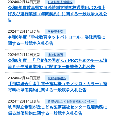
2024年2月14日更新
可茂特別支援学校
令和6年度岐阜県立可茂特別支援学校通学用バス借上
げ及び運行業務（年間契約）に関する一般競争入札公
告
2024年2月14日更新
学校安全課
令和6年度「学校教育ネットパトロール」委託業務に
関する一般競争入札公告
2024年2月14日更新
地域振興課
令和6年度 「『清流の国ぎふ』PRのためのチーム清
流ミナモ派遣業務」に関する一般競争入札公告
2024年2月14日更新
飛騨県事務所
【飛騨総合庁舎】電子複写機（モノクロ・カラー）複
写料の単価契約に関する一般競争入札公告
2024年2月14日更新
希望が丘こども医療福祉センター
岐阜県立希望が丘こども医療福祉センター洗濯業務に
係る単価契約に関する一般競争入札公告