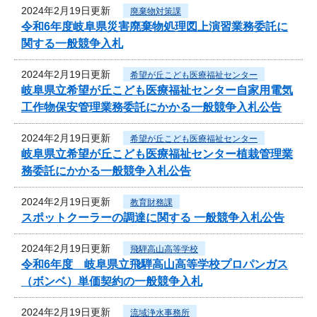
2024年2月19日更新
廃棄物対策課
令和6年度岐阜県災害廃棄物処理図上演習業務委託に
関する一般競争入札
2024年2月19日更新
希望が丘こども医療福祉センター
岐阜県立希望が丘こども医療福祉センター自家用電気
工作物保安管理業務委託にかかる一般競争入札公告
2024年2月19日更新
希望が丘こども医療福祉センター
岐阜県立希望が丘こども医療福祉センター植栽管理業
務委託にかかる一般競争入札公告
2024年2月19日更新
教育財務課
スポットクーラーの調達に関する 一般競争入札公告
2024年2月19日更新
飛騨高山高等学校
令和6年度 岐阜県立飛騨高山高等学校プロパンガス
（ボンベ）単価契約の一般競争入札
2024年2月19日更新
流域浄水事務所